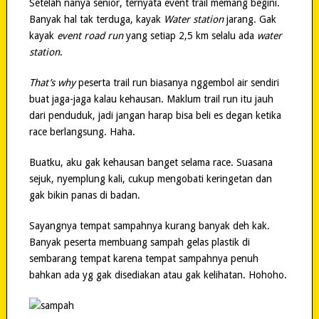
Setelah nanya senior, ternyata event trail memang begini.
Banyak hal tak terduga, kayak
Water station
jarang. Gak
kayak
event road run
yang setiap 2,5 km selalu ada
water
station
.
That’s why
peserta trail run biasanya nggembol air sendiri
buat jaga-jaga kalau kehausan. Maklum trail run itu jauh
dari penduduk, jadi jangan harap bisa beli es degan ketika
race berlangsung. Haha.
Buatku, aku gak kehausan banget selama race. Suasana
sejuk, nyemplung kali, cukup mengobati keringetan dan
gak bikin panas di badan.
Sayangnya tempat sampahnya kurang banyak deh kak.
Banyak peserta membuang sampah gelas plastik di
sembarang tempat karena tempat sampahnya penuh
bahkan ada yg gak disediakan atau gak kelihatan. Hohoho.