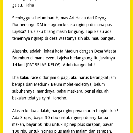
galau. Haha
Seminggu sebelum hari H, mas Ari Hasta dari Reyog
Runners nge DM instagram ke aku nginep di mana pas
Lajelsa? Trus aku bilang masih bingung. Tapi kalau ada
temennya nginep di desa wisatanya sih aku mau banget!
Alasanku adalah, lokasi kota Madiun dengan Desa Wisata
Brumbun di mana event Lajelsa berlangsung itu jaraknya
14 km! (PATBELAS KELO!). Adoh banget loh!
Lha kalau race didor jam 6 pagi, aku harus berangkat jam
berapa dari Mediun? Belum molet-moletnya, belum
subuhannya, mandinya, pakai maskara, pensil alis, ah
bakalan telat ya cyin! Hohoho.
Alasan kedua adalah, harga nginepnya murah bingids kak!
Ada 3 opsi, bayar 30 ribu untuk nginep doang tanpa
makan, bayar 50 ribu untuk nginep plus sarapan, bayar
100 ribu untuk nginep plus makan malam dan sarapan.