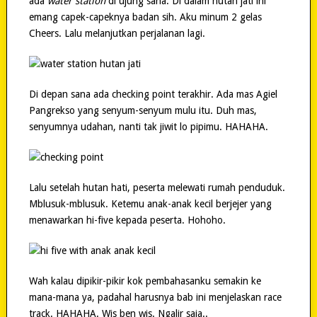
ada
water station
di ujung sana. Di dalam hutan jati ini
emang capek-capeknya badan sih. Aku minum 2 gelas
Cheers. Lalu melanjutkan perjalanan lagi.
Di depan sana ada checking point terakhir. Ada mas Agiel
Pangrekso yang senyum-senyum mulu itu. Duh mas,
senyumnya udahan, nanti tak jiwit lo pipimu. HAHAHA.
Lalu setelah hutan hati, peserta melewati rumah penduduk.
Mblusuk-mblusuk. Ketemu anak-anak kecil berjejer yang
menawarkan hi-five kepada peserta. Hohoho.
Wah kalau dipikir-pikir kok pembahasanku semakin ke
mana-mana ya, padahal harusnya bab ini menjelaskan race
track. HAHAHA. Wis ben wis. Ngalir saja..