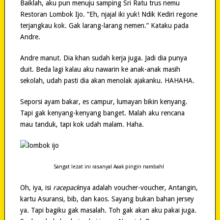
Baiklah, aku pun menuju samping Sri Ratu trus nemu
Restoran Lombok Ijo. “Eh, njajal iki yuk! Ndik Kediri regone
terjangkau kok. Gak larang-larang nemen.” Kataku pada
Andre.
Andre manut. Dia khan sudah kerja juga. Jadi dia punya
duit. Beda lagi kalau aku nawarin ke anak-anak masih
sekolah, udah pasti dia akan menolak ajakanku. HAHAHA.
Seporsi ayam bakar, es campur, lumayan bikin kenyang.
Tapi gak kenyang-kenyang banget. Malah aku rencana
mau tanduk, tapi kok udah malam. Haha.
Sangat lezat ini rasanya! Aaak pingin nambah!
Oh, iya, isi
racepack
nya adalah voucher-voucher, Antangin,
kartu Asuransi, bib, dan kaos. Sayang bukan bahan jersey
ya. Tapi bagiku gak masalah. Toh gak akan aku pakai juga.