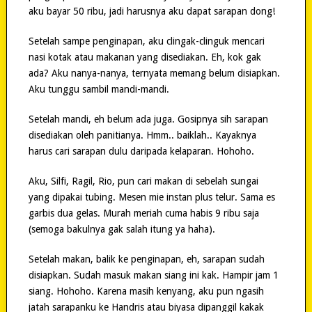
aku bayar 50 ribu, jadi harusnya aku dapat sarapan dong!
Setelah sampe penginapan, aku clingak-clinguk mencari
nasi kotak atau makanan yang disediakan. Eh, kok gak
ada? Aku nanya-nanya, ternyata memang belum disiapkan.
Aku tunggu sambil mandi-mandi.
Setelah mandi, eh belum ada juga. Gosipnya sih sarapan
disediakan oleh panitianya. Hmm.. baiklah.. Kayaknya
harus cari sarapan dulu daripada kelaparan. Hohoho.
Aku, Silfi, Ragil, Rio, pun cari makan di sebelah sungai
yang dipakai tubing. Mesen mie instan plus telur. Sama es
garbis dua gelas. Murah meriah cuma habis 9 ribu saja
(semoga bakulnya gak salah itung ya haha).
Setelah makan, balik ke penginapan, eh, sarapan sudah
disiapkan. Sudah masuk makan siang ini kak. Hampir jam 1
siang. Hohoho. Karena masih kenyang, aku pun ngasih
jatah sarapanku ke Handris atau biyasa dipanggil kakak