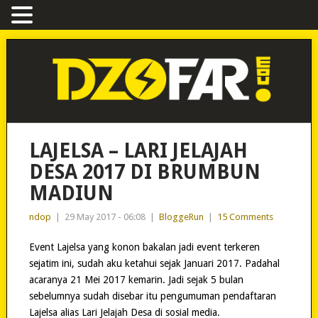
LAJELSA – LARI JELAJAH
DESA 2017 DI BRUMBUN
MADIUN
ndop
|
29 May 2017 - 06:08
|
BloggeRun
|
15 Comments
Event Lajelsa yang konon bakalan jadi event terkeren
sejatim ini, sudah aku ketahui sejak Januari 2017. Padahal
acaranya 21 Mei 2017 kemarin. Jadi sejak 5 bulan
sebelumnya sudah disebar itu pengumuman pendaftaran
Lajelsa alias Lari Jelajah Desa di sosial media.