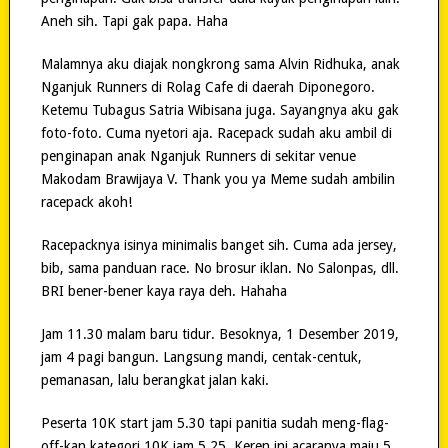
Aneh sih. Tapi gak papa. Haha
Malamnya aku diajak nongkrong sama Alvin Ridhuka, anak
Nganjuk Runners di Rolag Cafe di daerah Diponegoro.
Ketemu Tubagus Satria Wibisana juga. Sayangnya aku gak
foto-foto. Cuma nyetori aja. Racepack sudah aku ambil di
penginapan anak Nganjuk Runners di sekitar venue
Makodam Brawijaya V. Thank you ya Meme sudah ambilin
racepack akoh!
Racepacknya isinya minimalis banget sih. Cuma ada jersey,
bib, sama panduan race. No brosur iklan. No Salonpas, dll.
BRI bener-bener kaya raya deh. Hahaha
Jam 11.30 malam baru tidur. Besoknya, 1 Desember 2019,
jam 4 pagi bangun. Langsung mandi, centak-centuk,
pemanasan, lalu berangkat jalan kaki.
Peserta 10K start jam 5.30 tapi panitia sudah meng-flag-
off-kan kategori 10K jam 5.25. Keren ini acaranya maju 5