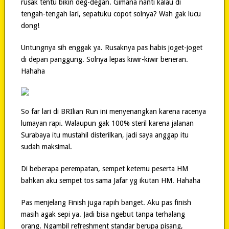
rusak tentu bikin deg-degan. Gimana nanti kalau di
tengah-tengah lari, sepatuku copot solnya? Wah gak lucu
dong!
Untungnya sih enggak ya. Rusaknya pas habis joget-joget
di depan panggung. Solnya lepas kiwir-kiwir beneran.
Hahaha
So far lari di BRIlian Run ini menyenangkan karena racenya
lumayan rapi. Walaupun gak 100% steril karena jalanan
Surabaya itu mustahil disterilkan, jadi saya anggap itu
sudah maksimal.
Di beberapa perempatan, sempet ketemu peserta HM
bahkan aku sempet tos sama Jafar yg ikutan HM. Hahaha
Pas menjelang Finish juga rapih banget. Aku pas finish
masih agak sepi ya. Jadi bisa ngebut tanpa terhalang
orang. Ngambil refreshment standar berupa pisang,