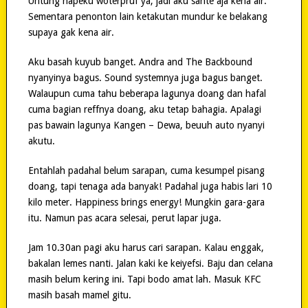
Untung hapeku woterpruf ya, jadi aku sante aja kena air.
Sementara penonton lain ketakutan mundur ke belakang
supaya gak kena air.
Aku basah kuyub banget. Andra and The Backbound
nyanyinya bagus. Sound systemnya juga bagus banget.
Walaupun cuma tahu beberapa lagunya doang dan hafal
cuma bagian reffnya doang, aku tetap bahagia. Apalagi
pas bawain lagunya Kangen – Dewa, beuuh auto nyanyi
akutu.
Entahlah padahal belum sarapan, cuma kesumpel pisang
doang, tapi tenaga ada banyak! Padahal juga habis lari 10
kilo meter. Happiness brings energy! Mungkin gara-gara
itu. Namun pas acara selesai, perut lapar juga.
Jam 10.30an pagi aku harus cari sarapan. Kalau enggak,
bakalan lemes nanti. Jalan kaki ke keiyefsi. Baju dan celana
masih belum kering ini. Tapi bodo amat lah. Masuk KFC
masih basah mamel gitu.