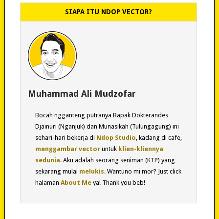
SIAPA ITU NDOP VECTOR?
Muhammad Ali Mudzofar
Bocah ngganteng putranya Bapak Dokterandes
Djainuri (Nganjuk) dan Munasikah (Tulungagung) ini
sehari-hari bekerja di
Ndop Studio
, kadang di cafe,
menggambar vector
untuk
klien-kliennya
sedunia
. Aku adalah seorang seniman (KTP) yang
sekarang mulai
melukis
. Wantuno mi mor? Just click
halaman
About Me
ya! Thank you beb!