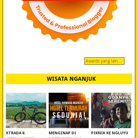
Awards yang lain…
WISATA NGANJUK
REVIEW POLYGON
MURAH BANGET!
WISATA NGANJUK:
XTRADA 6:
MENGINAP DI
PIKNIK KE NGLUYU