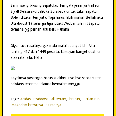
Senin iseng brosing sepatuku. Ternyata jenisnya trail run!
Siyal! Selasa aku balik ke Surabaya untuk tukar sepatu.
Boleh ditukar ternyata. Tapi harus lebih mahal. Belilah aku
Ultraboost 19 seharga tiga jutak! Wedyan sih ini! Sepatu
termahal yg pernah aku beli! Hahaha
Oiya, race resultnya gak malu-maluin banget lah. Aku
ranking 417 dari 1449 peserta. Lumayan banget udah di
atas rata-rata. Haha
Kayaknya postingan harus kuakhiri. Bye-bye sobat sultan
ndofans tercinta! Selamat bermalam minggu!
Tags:
adidas ultraboost
,
all terrain
,
bri run
,
Brilian run
,
makodam brawijaya
,
Surabaya