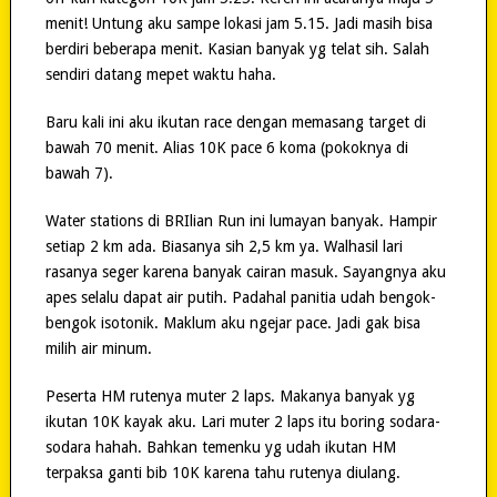
menit! Untung aku sampe lokasi jam 5.15. Jadi masih bisa
berdiri beberapa menit. Kasian banyak yg telat sih. Salah
sendiri datang mepet waktu haha.
Baru kali ini aku ikutan race dengan memasang target di
bawah 70 menit. Alias 10K pace 6 koma (pokoknya di
bawah 7).
Water stations di BRIlian Run ini lumayan banyak. Hampir
setiap 2 km ada. Biasanya sih 2,5 km ya. Walhasil lari
rasanya seger karena banyak cairan masuk. Sayangnya aku
apes selalu dapat air putih. Padahal panitia udah bengok-
bengok isotonik. Maklum aku ngejar pace. Jadi gak bisa
milih air minum.
Peserta HM rutenya muter 2 laps. Makanya banyak yg
ikutan 10K kayak aku. Lari muter 2 laps itu boring sodara-
sodara hahah. Bahkan temenku yg udah ikutan HM
terpaksa ganti bib 10K karena tahu rutenya diulang.