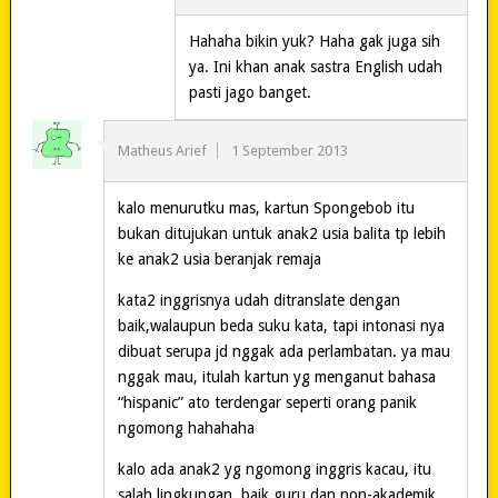
Hahaha bikin yuk? Haha gak juga sih
ya. Ini khan anak sastra English udah
pasti jago banget.
Matheus Arief
1 September 2013
kalo menurutku mas, kartun Spongebob itu
bukan ditujukan untuk anak2 usia balita tp lebih
ke anak2 usia beranjak remaja
kata2 inggrisnya udah ditranslate dengan
baik,walaupun beda suku kata, tapi intonasi nya
dibuat serupa jd nggak ada perlambatan. ya mau
nggak mau, itulah kartun yg menganut bahasa
“hispanic” ato terdengar seperti orang panik
ngomong hahahaha
kalo ada anak2 yg ngomong inggris kacau, itu
salah lingkungan, baik guru dan non-akademik.