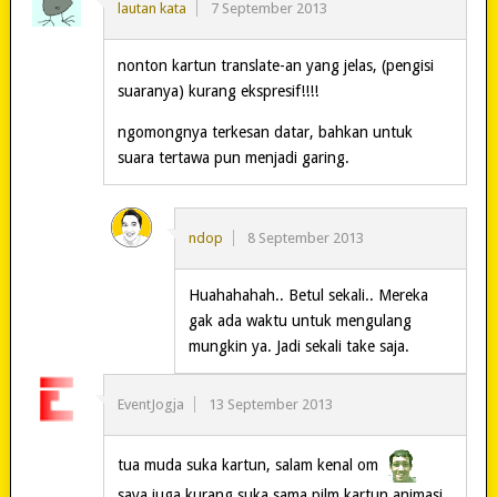
lautan kata
7 September 2013
nonton kartun translate-an yang jelas, (pengisi
suaranya) kurang ekspresif!!!!
ngomongnya terkesan datar, bahkan untuk
suara tertawa pun menjadi garing.
ndop
8 September 2013
Huahahahah.. Betul sekali.. Mereka
gak ada waktu untuk mengulang
mungkin ya. Jadi sekali take saja.
EventJogja
13 September 2013
tua muda suka kartun, salam kenal om
saya juga kurang suka sama pilm kartun animasi