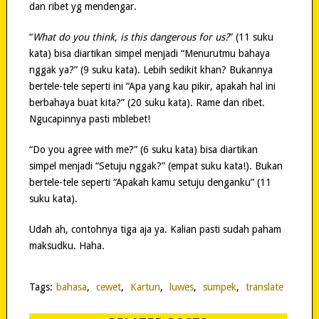
dan ribet yg mendengar.
“
What do you think, is this dangerous for us?
” (11 suku
kata) bisa diartikan simpel menjadi “Menurutmu bahaya
nggak ya?” (9 suku kata). Lebih sedikit khan? Bukannya
bertele-tele seperti ini “Apa yang kau pikir, apakah hal ini
berbahaya buat kita?” (20 suku kata). Rame dan ribet.
Ngucapinnya pasti mblebet!
“Do you agree with me?” (6 suku kata) bisa diartikan
simpel menjadi “Setuju nggak?” (empat suku kata!). Bukan
bertele-tele seperti “Apakah kamu setuju denganku” (11
suku kata).
Udah ah, contohnya tiga aja ya. Kalian pasti sudah paham
maksudku. Haha.
Tags:
bahasa
,
cewet
,
Kartun
,
luwes
,
sumpek
,
translate