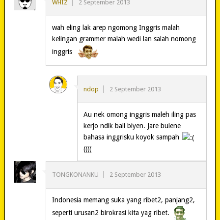
WHIZ
2 September 2013
wah eling lak arep ngomong Inggris malah
kelingan grammer malah wedi lan salah nomong
inggris
ndop
2 September 2013
Au nek omong inggris maleh iling pas
kerjo ndik bali biyen. Jare bulene
bahasa inggrisku koyok sampah
((((
TONGKONANKU
2 September 2013
Indonesia memang suka yang ribet2, panjang2,
seperti urusan2 birokrasi kita yag ribet.