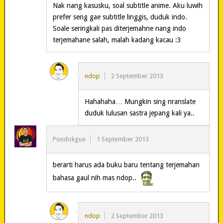
Nak nang kasusku, soal subtitle anime. Aku luwih
prefer seng gae subtitle linggis, duduk indo.
Soale seringkali pas diterjemahne nang indo
terjemahane salah, malah kadang kacau :3
ndop
2 September 2013
Hahahaha… Mungkin sing nranslate
duduk lulusan sastra jepang kali ya..
Pondokgue
1 September 2013
berarti harus ada buku baru tentang terjemahan
bahasa gaul nih mas ndop..
ndop
2 September 2013