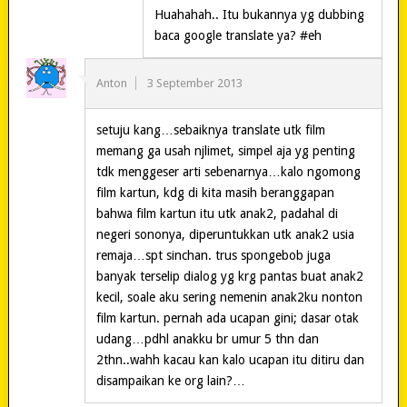
Huahahah.. Itu bukannya yg dubbing
baca google translate ya? #eh
Anton
3 September 2013
setuju kang…sebaiknya translate utk film
memang ga usah njlimet, simpel aja yg penting
tdk menggeser arti sebenarnya…kalo ngomong
film kartun, kdg di kita masih beranggapan
bahwa film kartun itu utk anak2, padahal di
negeri sononya, diperuntukkan utk anak2 usia
remaja…spt sinchan. trus spongebob juga
banyak terselip dialog yg krg pantas buat anak2
kecil, soale aku sering nemenin anak2ku nonton
film kartun. pernah ada ucapan gini; dasar otak
udang…pdhl anakku br umur 5 thn dan
2thn..wahh kacau kan kalo ucapan itu ditiru dan
disampaikan ke org lain?…