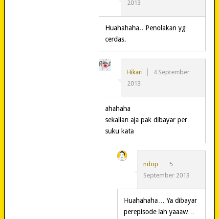
2013
Huahahaha.. Penolakan yg
cerdas.
Hikari
4 September
2013
ahahaha
sekalian aja pak dibayar per
suku kata
ndop
5
September 2013
Huahahaha… Ya dibayar
perepisode lah yaaaw…