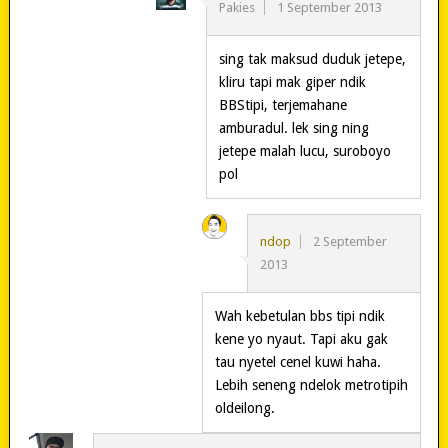
Pakies
1 September 2013
sing tak maksud duduk jetepe,
kliru tapi mak giper ndik
BBStipi, terjemahane
amburadul. lek sing ning
jetepe malah lucu, suroboyo
pol
ndop
2 September
2013
Wah kebetulan bbs tipi ndik
kene yo nyaut. Tapi aku gak
tau nyetel cenel kuwi haha.
Lebih seneng ndelok metrotipih
oldeilong.