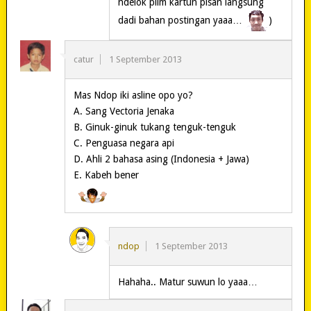
ndelok pilm kartun pisan langsung
dadi bahan postingan yaaa…
)
catur
1 September 2013
Mas Ndop iki asline opo yo?
A. Sang Vectoria Jenaka
B. Ginuk-ginuk tukang tenguk-tenguk
C. Penguasa negara api
D. Ahli 2 bahasa asing (Indonesia + Jawa)
E. Kabeh bener
ndop
1 September 2013
Hahaha.. Matur suwun lo yaaa…