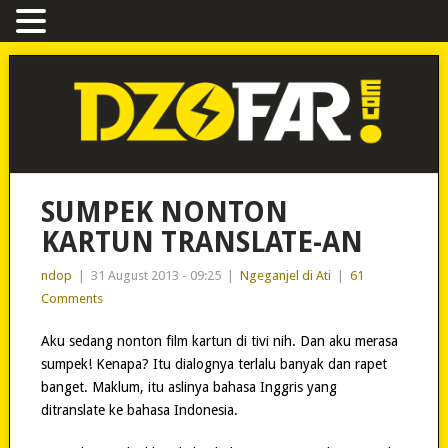
SUMPEK NONTON
KARTUN TRANSLATE-AN
ndop
|
31 August 2013 - 09:25
|
Ngeganjel di Ati
|
61
Comments
Aku sedang nonton film kartun di tivi nih. Dan aku merasa
sumpek! Kenapa? Itu dialognya terlalu banyak dan rapet
banget. Maklum, itu aslinya bahasa Inggris yang
ditranslate ke bahasa Indonesia.