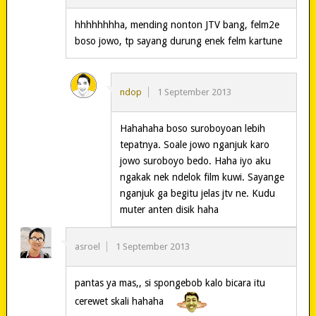
hhhhhhhha, mending nonton JTV bang, felm2e
boso jowo, tp sayang durung enek felm kartune
ndop
1 September 2013
Hahahaha boso suroboyoan lebih
tepatnya. Soale jowo nganjuk karo
jowo suroboyo bedo. Haha iyo aku
ngakak nek ndelok film kuwi. Sayange
nganjuk ga begitu jelas jtv ne. Kudu
muter anten disik haha
asroel
1 September 2013
pantas ya mas,, si spongebob kalo bicara itu
cerewet skali hahaha