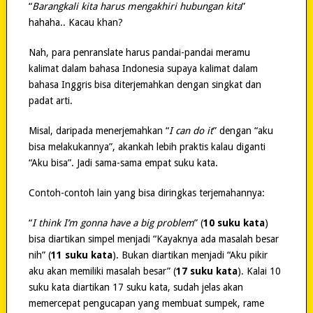
“
Barangkali kita harus mengakhiri hubungan kita
”
hahaha.. Kacau khan?
Nah, para penranslate harus pandai-pandai meramu
kalimat dalam bahasa Indonesia supaya kalimat dalam
bahasa Inggris bisa diterjemahkan dengan singkat dan
padat arti.
Misal, daripada menerjemahkan “
I can do it
” dengan “aku
bisa melakukannya”, akankah lebih praktis kalau diganti
“Aku bisa”. Jadi sama-sama empat suku kata.
Contoh-contoh lain yang bisa diringkas terjemahannya:
“
I think I’m gonna have a big problem
” (
10 suku kata
)
bisa diartikan simpel menjadi “Kayaknya ada masalah besar
nih” (
11 suku kata
). Bukan diartikan menjadi “Aku pikir
aku akan memiliki masalah besar” (
17 suku kata
). Kalai 10
suku kata diartikan 17 suku kata, sudah jelas akan
memercepat pengucapan yang membuat sumpek, rame