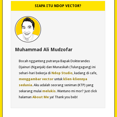
SIAPA ITU NDOP VECTOR?
Muhammad Ali Mudzofar
Bocah ngganteng putranya Bapak Dokterandes
Djainuri (Nganjuk) dan Munasikah (Tulungagung) ini
sehari-hari bekerja di
Ndop Studio
, kadang di cafe,
menggambar vector
untuk
klien-kliennya
sedunia
. Aku adalah seorang seniman (KTP) yang
sekarang mulai
melukis
. Wantuno mi mor? Just click
halaman
About Me
ya! Thank you beb!