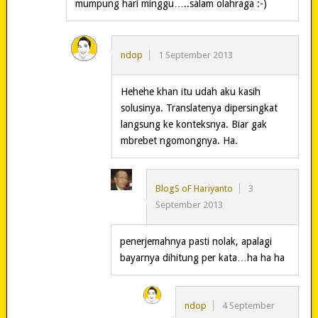
mumpung hari minggu…..salam olahraga :-)
ndop
1 September 2013
Hehehe khan itu udah aku kasih
solusinya. Translatenya dipersingkat
langsung ke konteksnya. Biar gak
mbrebet ngomongnya. Ha.
BlogS oF Hariyanto
3
September 2013
penerjemahnya pasti nolak, apalagi
bayarnya dihitung per kata…ha ha ha
ndop
4 September