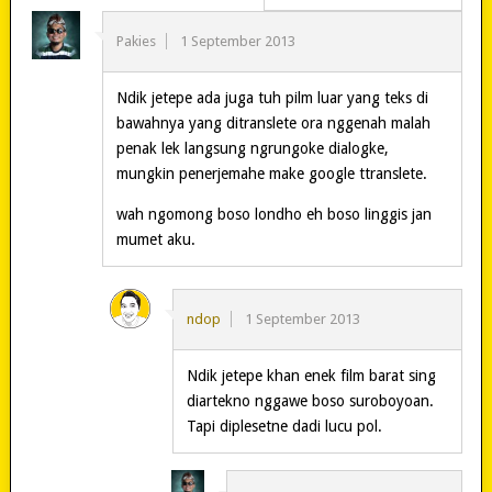
Pakies
1 September 2013
Ndik jetepe ada juga tuh pilm luar yang teks di
bawahnya yang ditranslete ora nggenah malah
penak lek langsung ngrungoke dialogke,
mungkin penerjemahe make google ttranslete.
wah ngomong boso londho eh boso linggis jan
mumet aku.
ndop
1 September 2013
Ndik jetepe khan enek film barat sing
diartekno nggawe boso suroboyoan.
Tapi diplesetne dadi lucu pol.