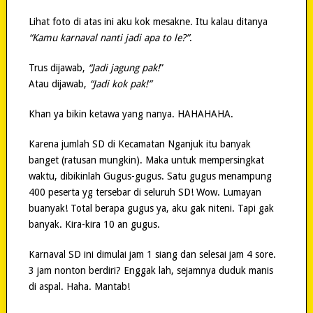
Lihat foto di atas ini aku kok mesakne. Itu kalau ditanya
“Kamu karnaval nanti jadi apa to le?”
.
Trus dijawab,
“Jadi jagung pak!
”
Atau dijawab,
“Jadi kok pak!”
Khan ya bikin ketawa yang nanya. HAHAHAHA.
Karena jumlah SD di Kecamatan Nganjuk itu banyak
banget (ratusan mungkin). Maka untuk mempersingkat
waktu, dibikinlah Gugus-gugus. Satu gugus menampung
400 peserta yg tersebar di seluruh SD! Wow. Lumayan
buanyak! Total berapa gugus ya, aku gak niteni. Tapi gak
banyak. Kira-kira 10 an gugus.
Karnaval SD ini dimulai jam 1 siang dan selesai jam 4 sore.
3 jam nonton berdiri? Enggak lah, sejamnya duduk manis
di aspal. Haha. Mantab!