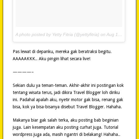
A photo posted by Yetty Fitria (@yettyfitria) on
Aug 10, 2015 at 9:19pm PDT
Pas lewat di depanku, mereka gak beratraksi begitu.
AAAAAKKK.. Aku pingin lihat secara live!
————–
Sekian dulu ya teman-teman. Akhir-akhir ini postingan kok
tentang wisata terus, jadi dikira Travel Blogger loh diriku
ini. Padahal apalah aku, nyetir motor gak bisa, renang gak
bisa, kok ya bisa-bisanya disebut Travel Blogger. Hahaha.
Makanya biar gak salah terka, aku posting bab beginian
juga. Lain kesempatan aku posting curhat juga. Tutorial
wordpress juga ada, masih ngantri di belakang! Hahaha..