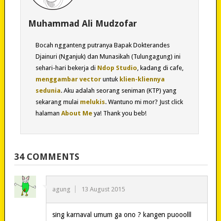
Muhammad Ali Mudzofar
Bocah ngganteng putranya Bapak Dokterandes
Djainuri (Nganjuk) dan Munasikah (Tulungagung) ini
sehari-hari bekerja di
Ndop Studio
, kadang di cafe,
menggambar vector
untuk
klien-kliennya
sedunia
. Aku adalah seorang seniman (KTP) yang
sekarang mulai
melukis
. Wantuno mi mor? Just click
halaman
About Me
ya! Thank you beb!
34 COMMENTS
agung
13 August 2015
sing karnaval umum ga ono ? kangen puooolll