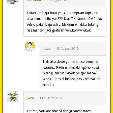
Entah klo baju buat yang perempuan tapi kok
bisa semahal itu yak??? Dari TK sampai SMP aku
selalu pakai baju adat. Maklum emakku tukang
rias manten jadi gratisan wkwkwkwkwkwk
ndop
13 August 2015
Nah aku dewe yo heran iso semahal
ituuuh.. Padahal macaki ngono kuwi
pirang jam sih? Ayok belajar macaki
wong. Spesial bisnise pas karnaval ae
hahaha
Gara
13 August 2015
For me, you are one of the greatest travel