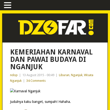
KEMERIAHAN KARNAVAL
DAN PAWAI BUDAYA DI
NGANJUK
ndop
|
13 August 2015 - 00:49
|
Liburan
,
Nganjuk
,
Wisata
Nganjuk
|
34 Comments
Judulnya kaku banget, sumpah! Hahaha.