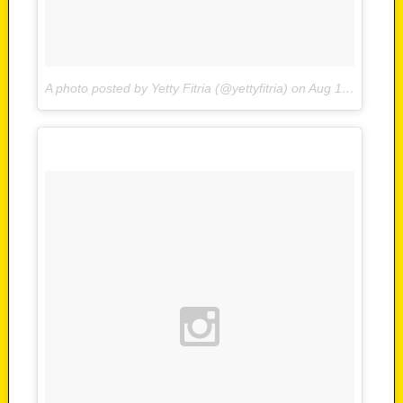
A photo posted by Yetty Fitria (@yettyfitria) on
Aug 10, 2015 at 9:18pm PDT