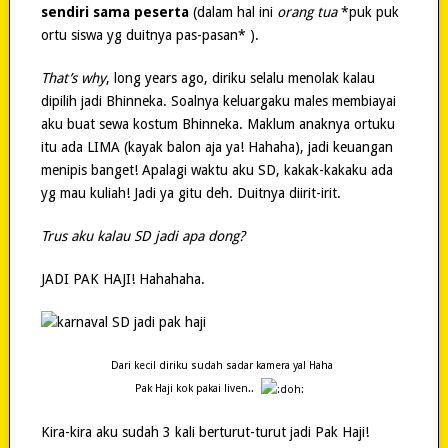
sendiri sama peserta
(dalam hal ini
orang tua
*puk puk
ortu siswa yg duitnya pas-pasan* ).
That’s why
, long years ago, diriku selalu menolak kalau
dipilih jadi Bhinneka. Soalnya keluargaku males membiayai
aku buat sewa kostum Bhinneka. Maklum anaknya ortuku
itu ada LIMA (kayak balon aja ya! Hahaha), jadi keuangan
menipis banget! Apalagi waktu aku SD, kakak-kakaku ada
yg mau kuliah! Jadi ya gitu deh. Duitnya diirit-irit.
Trus aku kalau SD jadi apa dong?
JADI PAK HAJI! Hahahaha.
Dari kecil diriku sudah sadar kamera ya! Haha
Pak Haji kok pakai liven..
Kira-kira aku sudah 3 kali berturut-turut jadi Pak Haji!