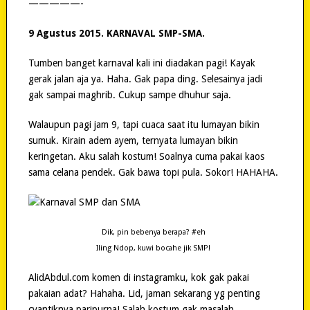
—————-
9 Agustus 2015. KARNAVAL SMP-SMA.
Tumben banget karnaval kali ini diadakan pagi! Kayak
gerak jalan aja ya. Haha. Gak papa ding. Selesainya jadi
gak sampai maghrib. Cukup sampe dhuhur saja.
Walaupun pagi jam 9, tapi cuaca saat itu lumayan bikin
sumuk. Kirain adem ayem, ternyata lumayan bikin
keringetan. Aku salah kostum! Soalnya cuma pakai kaos
sama celana pendek. Gak bawa topi pula. Sokor! HAHAHA.
Dik, pin bebenya berapa? #eh
Iling Ndop, kuwi bocahe jik SMP!
AlidAbdul.com komen di instagramku, kok gak pakai
pakaian adat? Hahaha. Lid, jaman sekarang yg penting
cyantiknya paripurna! Salah kostum gak masalah.