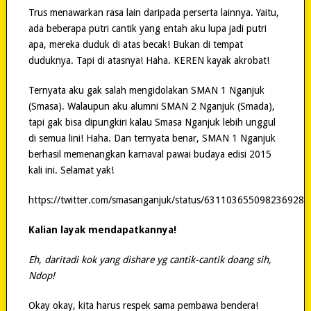
Trus menawarkan rasa lain daripada perserta lainnya. Yaitu,
ada beberapa putri cantik yang entah aku lupa jadi putri
apa, mereka duduk di atas becak! Bukan di tempat
duduknya. Tapi di atasnya! Haha. KEREN kayak akrobat!
Ternyata aku gak salah mengidolakan SMAN 1 Nganjuk
(Smasa). Walaupun aku alumni SMAN 2 Nganjuk (Smada),
tapi gak bisa dipungkiri kalau Smasa Nganjuk lebih unggul
di semua lini! Haha. Dan ternyata benar, SMAN 1 Nganjuk
berhasil memenangkan karnaval pawai budaya edisi 2015
kali ini. Selamat yak!
https://twitter.com/smasanganjuk/status/631103655098236928
Kalian layak mendapatkannya!
Eh, daritadi kok yang dishare yg cantik-cantik doang sih,
Ndop!
Okay okay, kita harus respek sama pembawa bendera!