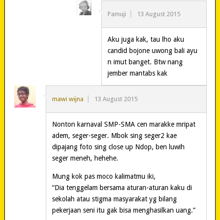
Pamuji
13 August 2015
Aku juga kak, tau lho aku
candid bojone uwong bali ayu
n imut banget. Btw nang
jember mantabs kak
mawi wijna
13 August 2015
Nonton karnaval SMP-SMA cen marakke mripat
adem, seger-seger. Mbok sing seger2 kae
dipajang foto sing close up Ndop, ben luwih
seger meneh, hehehe.
Mung kok pas moco kalimatmu iki,
“Dia tenggelam bersama aturan-aturan kaku di
sekolah atau stigma masyarakat yg bilang
pekerjaan seni itu gak bisa menghasilkan uang.”