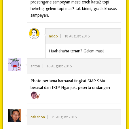
prostingane sampeyan mesti enek kata2 topi
hehehe, gelem topi mas? tak kirimi, gratis khusus
sampeyan.
ndop
18 August 2015
Huahahaha tenan? Gelem mas!
anton
16 August 2015
Photo pertama karnaval tingkat SMP SMA
berasal dari IKIP Nganjuk, peserta undangan
cak shon
29 August 2015