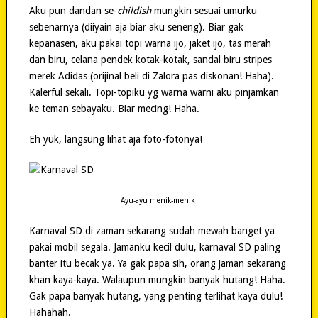
Aku pun dandan se-
childish
mungkin sesuai umurku
sebenarnya (diiyain aja biar aku seneng). Biar gak
kepanasen, aku pakai topi warna ijo, jaket ijo, tas merah
dan biru, celana pendek kotak-kotak, sandal biru stripes
merek Adidas (orijinal beli di Zalora pas diskonan! Haha).
Kalerful sekali. Topi-topiku yg warna warni aku pinjamkan
ke teman sebayaku. Biar mecing! Haha.
Eh yuk, langsung lihat aja foto-fotonya!
Ayu-ayu menik-menik
Karnaval SD di zaman sekarang sudah mewah banget ya
pakai mobil segala. Jamanku kecil dulu, karnaval SD paling
banter itu becak ya. Ya gak papa sih, orang jaman sekarang
khan kaya-kaya. Walaupun mungkin banyak hutang! Haha.
Gak papa banyak hutang, yang penting terlihat kaya dulu!
Hahahah.