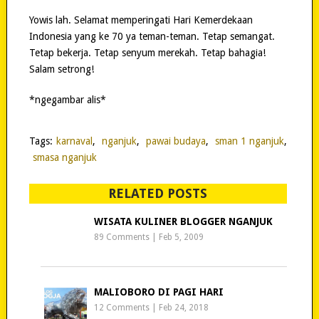
Yowis lah. Selamat memperingati Hari Kemerdekaan
Indonesia yang ke 70 ya teman-teman. Tetap semangat.
Tetap bekerja. Tetap senyum merekah. Tetap bahagia!
Salam setrong!
*ngegambar alis*
Tags:
karnaval
,
nganjuk
,
pawai budaya
,
sman 1 nganjuk
,
smasa nganjuk
RELATED POSTS
WISATA KULINER BLOGGER NGANJUK
89 Comments
|
Feb 5, 2009
MALIOBORO DI PAGI HARI
12 Comments
|
Feb 24, 2018