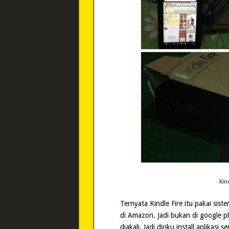
Kind
Ternyata Kindle Fire itu pakai sist
di Amazon. Jadi bukan di google p
diakali. Jadi diriku install aplikasi