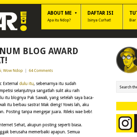
ABOUT ME
DAFTAR ISI
TU
Apa itu Ndop?
Isinya Curhat!
Biar
INUM BLOG AWARD
T!
i
,
Wow Ndop
|
64 Comments
c External
dulu itu
, sebenarnya itu sudah
etisi selanjutnya sangatlah sulit aku raih
lu itu blognya Pak Sawali, yang setelah saya baca-
ali itu berbau sastra! Mak dieng! Yowis lah, aku
. Posting tanpa mengejar juara. Rileks wae beb!
ernet Sehat, akupun posting seperti biasa.
Nggak berusaha memerbaiki apapun. Semua