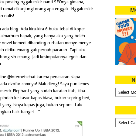
u posting nggak mikir nanti SEOnya gimana,
i ramai dikunjungi orang apa enggak. Nggak mikir
M
n nulis!
da blog. Ada kira-kira 6 buku tebal di koper
 almarhum bapak, yang hanya aku yang boleh
 ke novel komedi dibanding curhatan menye-menye
lah diriku emang gak pernah pacaran. Tapi aku
bong sih emang. Jadi kesimpulannya egois dan
.
line @internetsehat karena penasaran siapa
N
 ada dzofar.comnya! Mak dieng! Saya pun lemes
Ngeblog
merek Elephant yang sudah karatan ituh, tiba-
Sejak
rpindah ke kasur kapas biasa, bukan sepring bed,
2007!
l yang isinya kapas juga, bukan sepons. Lalu
Engkau baik banget…”
Dipilih-
dipilih..