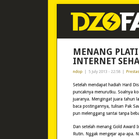
MENANG PLAT
INTERNET SEHA
ndop
|
5 July 2013 - 22:58
|
Prestas
Setelah mendapat hadiah Hard Dis
puncaknya menurutku. Soalnya komp
juaranya. Mengingat juara tahun la
baca postingannya, tulisan Pak Saw
pun melenggang santai tanpa beban
Dan setelah menang Gold Award Int
Rutin. Nggak mengejar apa-apa. 