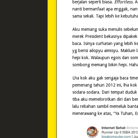
berjalan seperti biasa.
Effortless.
Ak
nanti bermanfaat apa enggak, nant
sama sekali. Tapi lebih ke kebutuha
Aku memang suka menulis sebelum a
merek President bekasnya dipakek
baca. Isinya curhatan yang lebih
yg berisi ailopyu aimisyu. Maklum 
hepi kok. Walaupun egois dan som
sombong memang bikin hepi. Haha
Lha kok aku gak sengaja baca time
pemenang tahun 2012 ini, lha kok
sodara-sodara. Dari tempat duduk 
tiba aku memelorotkan diri dan be
lalu rebahan sambil memeluk banta
menerawang ke atas, “Ya Tuhan, 