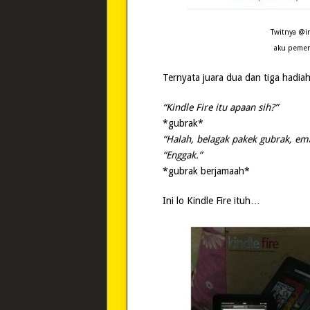
Twitnya @i
aku pemena
Ternyata juara dua dan tiga hadia
“Kindle Fire itu apaan sih?”
*gubrak*
“Halah, belagak pakek gubrak, e
“Enggak.”
*gubrak berjamaah*
Ini lo Kindle Fire ituh…