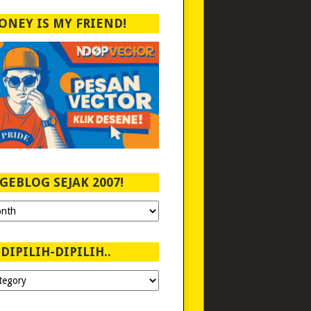
ONEY IS MY FRIEND!
GEBLOG SEJAK 2007!
DIPILIH-DIPILIH..