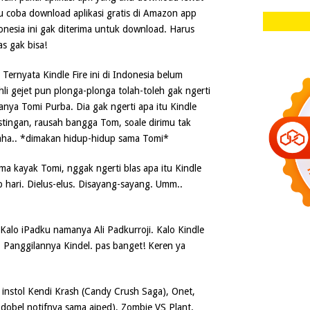
aku coba download aplikasi gratis di Amazon app
onesia ini gak diterima untuk download. Harus
s gak bisa!
 Ternyata Kindle Fire ini di Indonesia belum
li gejet pun plonga-plonga tolah-toleh gak ngerti
manya Tomi Purba. Dia gak ngerti apa itu Kindle
stingan, rausah bangga Tom, soale dirimu tak
ahaha.. *dimakan hidup-hidup sama Tomi*
a kayak Tomi, nggak ngerti blas apa itu Kindle
ap hari. Dielus-elus. Disayang-sayang. Umm..
Kalo iPadku namanya Ali Padkurroji. Kalo Kindle
. Panggilannya Kindel. pas banget! Keren ya
u instol Kendi Krash (Candy Crush Saga), Onet,
l-dobel notifnya sama aiped), Zombie VS Plant.