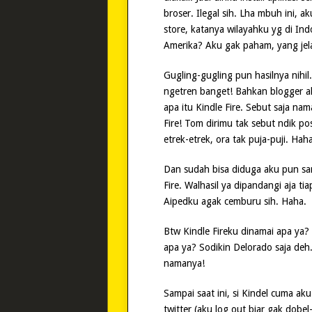
broser. Ilegal sih. Lha mbuh ini, 
store, katanya wilayahku yg di Ind
Amerika? Aku gak paham, yang jela
Gugling-gugling pun hasilnya nihil.
ngetren banget! Bahkan blogger ah
apa itu Kindle Fire. Sebut saja na
Fire! Tom dirimu tak sebut ndik po
etrek-etrek, ora tak puja-puji. H
Dan sudah bisa diduga aku pun sam
Fire. Walhasil ya dipandangi aja ti
Aipedku agak cemburu sih. Haha.
Btw Kindle Fireku dinamai apa ya? 
apa ya? Sodikin Delorado saja deh
namanya!
Sampai saat ini, si Kindel cuma ak
twitter (aku log out biar gak dobe