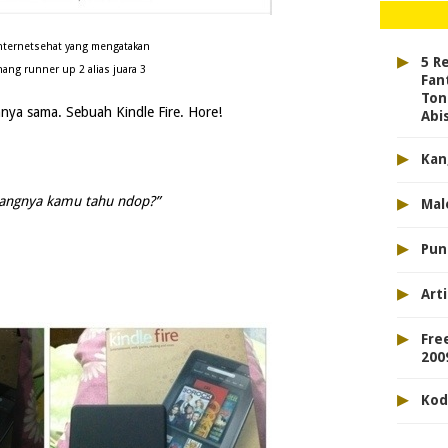
nternetsehat yang mengatakan
▸
5 R
ng runner up 2 alias juara 3
Fan
Ton
hnya sama. Sebuah Kindle Fire. Hore!
Abis
▸
Kan
▸
mangnya kamu tahu ndop?”
Mal
▸
Pun
▸
Arti
▸
Fre
2009
▸
Kod