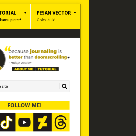
TORIAL
PESAN VECTOR
 kamu pinter!
Golek duik!
FOLLOW ME!