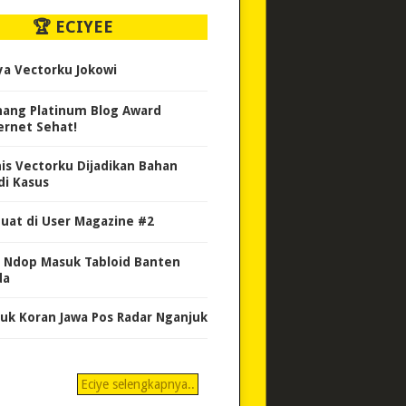
🏆 ECIYEE
ya Vectorku Jokowi
ang Platinum Blog Award
ernet Sehat!
nis Vectorku Dijadikan Bahan
di Kasus
uat di User Magazine #2
 Ndop Masuk Tabloid Banten
da
uk Koran Jawa Pos Radar Nganjuk
Eciye selengkapnya..