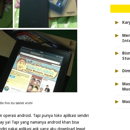
▸
Kar
▸
Men
Int
▸
Bis
Stu
▸
Dim
▸
Mas
Mu
▸
Mas
le Fire itu tablet vroh!
em operasi android. Tapi punya toko aplikasi sendiri
lay ya! Tapi yang namanya android khan bisa
 sendiri pakai aplikasi apk yang aku download lewat