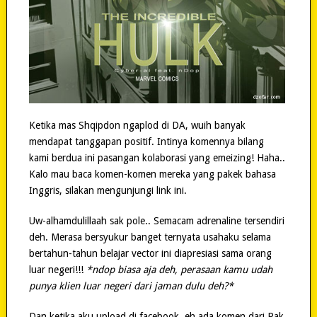
Ketika mas Shqipdon ngaplod di DA, wuih banyak
mendapat tanggapan positif. Intinya komennya bilang
kami berdua ini pasangan kolaborasi yang emeizing! Haha..
Kalo mau baca komen-komen mereka yang pakek bahasa
Inggris, silakan mengunjungi link ini.
Uw-alhamdulillaah sak pole.. Semacam adrenaline tersendiri
deh. Merasa bersyukur banget ternyata usahaku selama
bertahun-tahun belajar vector ini diapresiasi sama orang
luar negeri!!!
*ndop biasa aja deh, perasaan kamu udah
punya klien luar negeri dari jaman dulu deh?*
Dan ketika aku upload di facebook, eh ada komen dari Pak