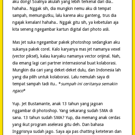
aku dong! Soalnya akulah yang lebih terkenal dari dia..
hahaha.. Nggak sih, dia mungkin nemu aku di tempat
sampah, memungutku, lalu karena aku ganteng, trus dia
ngajak kenalan! hahaha.. Nggak gitu sih, ya kebetulan aja
kita seneng ngegambar kartun digital dari photo asli.
Mas Jet suka ngegambar pakek photoshop sedangkan aku
sukanya pakek corel. Kalo karyanya mas jet namanya vexel
(vector piksel), kalau karyaku namanya vector orijinal. Nah,
dia emang lagi cari partner internasional buat kolaborasi.
Mungkin dia cari yang deket-deket dulu, dan Indonesia lah
yang dia pilih untuk kolaborasi. Lalu nemulah saya di
tempat sampah tadi itu.. *
sumpah ini ceritanya semakin
ngaco
*
Yup. Jet Bustamante, anak 13 tahun yang jagoan
nggambar di photoshop. Yang sekarang sudah SMA di
sana. 13 tahun sudah SMA? Yup, dia memang anak cerdas
yang ikut program aselerasi gitu deh. Dan bahasa
Inggrisnya sudah jago. Saya aja pas chatting keteteran dan