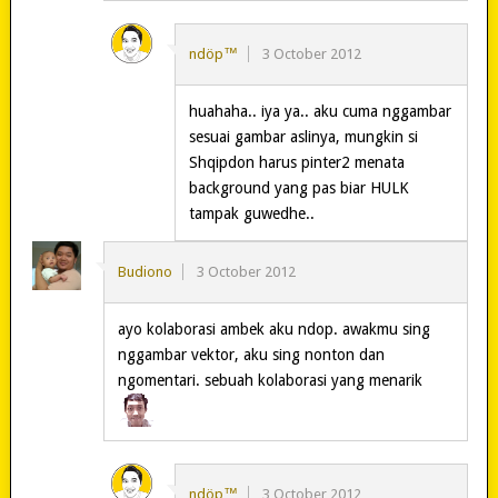
ndöp™
3 October 2012
huahaha.. iya ya.. aku cuma nggambar
sesuai gambar aslinya, mungkin si
Shqipdon harus pinter2 menata
background yang pas biar HULK
tampak guwedhe..
Budiono
3 October 2012
ayo kolaborasi ambek aku ndop. awakmu sing
nggambar vektor, aku sing nonton dan
ngomentari. sebuah kolaborasi yang menarik
ndöp™
3 October 2012