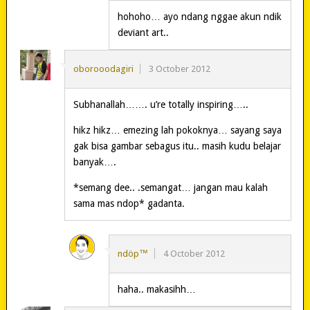
hohoho… ayo ndang nggae akun ndik
deviant art..
oborooodagiri
3 October 2012
Subhanallah……. u’re totally inspiring…..
hikz hikz… emezing lah pokoknya… sayang saya
gak bisa gambar sebagus itu.. masih kudu belajar
banyak….
*semang dee.. .semangat… jangan mau kalah
sama mas ndop* gadanta.
ndöp™
4 October 2012
haha.. makasihh…