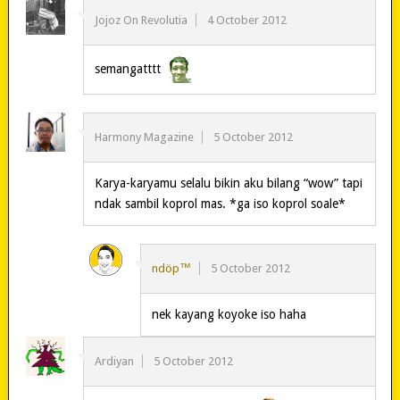
Jojoz On Revolutia
4 October 2012
semangatttt
Harmony Magazine
5 October 2012
Karya-karyamu selalu bikin aku bilang “wow” tapi
ndak sambil koprol mas. *ga iso koprol soale*
ndöp™
5 October 2012
nek kayang koyoke iso haha
Ardiyan
5 October 2012