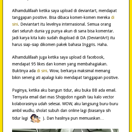
Alhamdulillaah ketika saya upload di deviantart, mendapat
tanggapan positive. Bisa dibaca komen-komen mereka
di
sini
. Deviantart itu levelnya internasional. Semua orang
dari seluruh dunia yg punya akun di sana bisa komentar.
Jadi karya kita kalo sudah diupload di DA (DeviantArt) itu
harus siap-siap dikomen pakek bahasa Inggris. Haha.
Alhamdulillaah juga ketika saya upload di facebook,
mendapat 95 likes dan komen yang membahagiakan.
Buktinya ada
di sini
. Wow, berkarya maksimal memang
bikin seneng ati apalagi kalo mendapat tanggapan positive.
Paginya, ketika aku bangun tidur, aku buka BB ada email.
Ternyata email dari mas Shqipdon ngasih tau kalo vector
kolaborasinya udah selesai. WOW, aku langsung buru-buru
ambil wudlu, sholat subuh dan online lagi (biasanya sih
tidur lagi
). Dan hasilnya pun memuaskan…