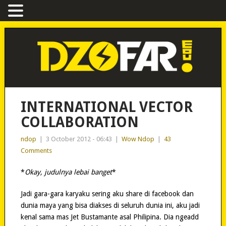
INTERNATIONAL VECTOR
COLLABORATION
ndop
|
3 October 2012 - 06:43
|
Wow Ndop
|
43
Comments
*
Okay, judulnya lebai banget
*
Jadi gara-gara karyaku sering aku share di facebook dan
dunia maya yang bisa diakses di seluruh dunia ini, aku jadi
kenal sama mas Jet Bustamante asal Philipina. Dia ngeadd