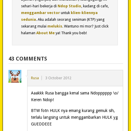
sehari-hari bekerja di
Ndop Studio
, kadang di cafe,
menggambar vector
untuk
klien-kliennya
sedunia
. Aku adalah seorang seniman (KTP) yang
sekarang mulai
melukis
. Wantuno mi mor? Just click
halaman
About Me
ya! Thank you beb!
43 COMMENTS
Rusa
3 October 2012
Aaakkk Rusa bangga kenal sama Ndopppppp \o/
Keren Ndop!
BTW fotn HULK nya emang kurang gemuk sih,
terlalu langsing untuk menggambarkan HULK yg
GUEDDEEE