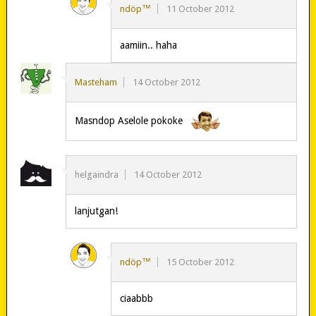
ndöp™
11 October 2012
aamiin.. haha
Masteham
14 October 2012
Masndop Aselole pokoke
helgaindra
14 October 2012
lanjutgan!
ndöp™
15 October 2012
ciaabbb