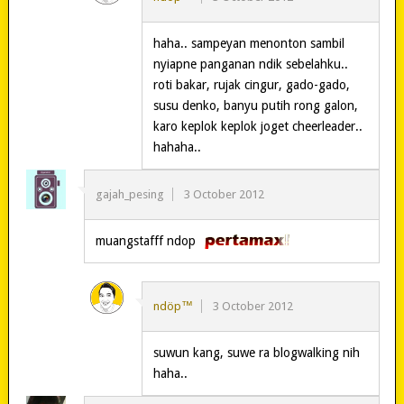
haha.. sampeyan menonton sambil
nyiapne panganan ndik sebelahku..
roti bakar, rujak cingur, gado-gado,
susu denko, banyu putih rong galon,
karo keplok keplok joget cheerleader..
hahaha..
gajah_pesing
3 October 2012
muangstafff ndop
ndöp™
3 October 2012
suwun kang, suwe ra blogwalking nih
haha..