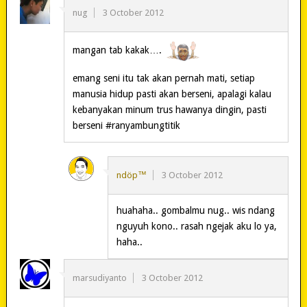
nug
3 October 2012
mangan tab kakak….
emang seni itu tak akan pernah mati, setiap
manusia hidup pasti akan berseni, apalagi kalau
kebanyakan minum trus hawanya dingin, pasti
berseni #ranyambungtitik
ndöp™
3 October 2012
huahaha.. gombalmu nug.. wis ndang
nguyuh kono.. rasah ngejak aku lo ya,
haha..
marsudiyanto
3 October 2012