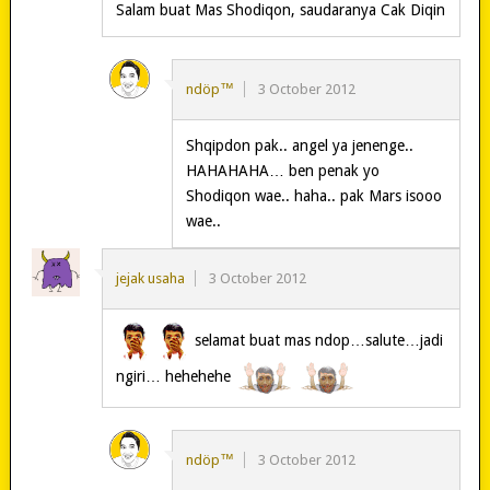
Salam buat Mas Shodiqon, saudaranya Cak Diqin
ndöp™
3 October 2012
Shqipdon pak.. angel ya jenenge..
HAHAHAHA… ben penak yo
Shodiqon wae.. haha.. pak Mars isooo
wae..
jejak usaha
3 October 2012
selamat buat mas ndop…salute…jadi
ngiri… hehehehe
ndöp™
3 October 2012