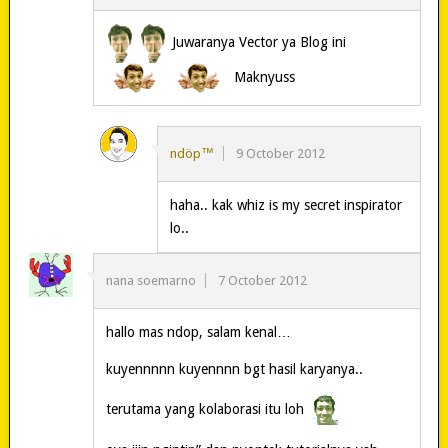
Juwaranya Vector ya Blog ini
Maknyuss
ndöp™
9 October 2012
haha.. kak whiz is my secret inspirator
lo..
nana soemarno
7 October 2012
hallo mas ndop, salam kenal…
kuyennnnn kuyennnn bgt hasil karyanya..
terutama yang kolaborasi itu loh