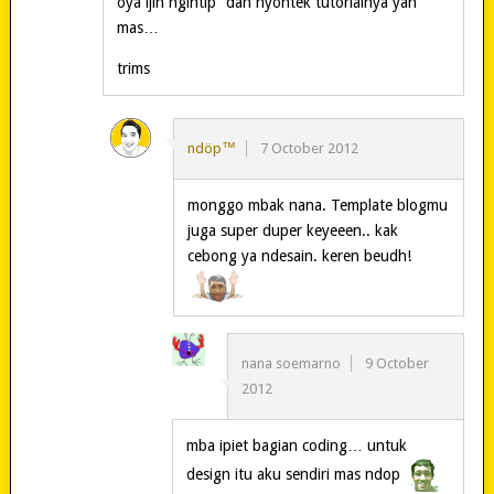
oya ijin ngintip” dan nyontek tutorialnya yah
mas…
trims
ndöp™
7 October 2012
monggo mbak nana. Template blogmu
juga super duper keyeeen.. kak
cebong ya ndesain. keren beudh!
nana soemarno
9 October
2012
mba ipiet bagian coding… untuk
design itu aku sendiri mas ndop