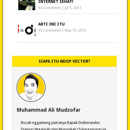
INTERNET SEHAT!
64 Comments
|
Jul 5, 2013
ARTI INI ITU
43 Comments
|
May 10, 2010
SIAPA ITU NDOP VECTOR?
Muhammad Ali Mudzofar
Bocah ngganteng putranya Bapak Dokterandes
Djainuri (Nganjuk) dan Munasikah (Tulungagung) ini