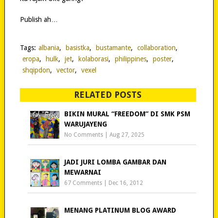
Publish ah…
Tags:
albania
,
basistka
,
bustamante
,
collaboration
,
eropa
,
hulk
,
jet
,
kolaborasi
,
philippines
,
poster
,
shqipdon
,
vector
,
vexel
RELATED POSTS
BIKIN MURAL “FREEDOM” DI SMK PSM
WARUJAYENG
No Comments
|
Aug 27, 2025
JADI JURI LOMBA GAMBAR DAN
MEWARNAI
67 Comments
|
Dec 16, 2012
MENANG PLATINUM BLOG AWARD