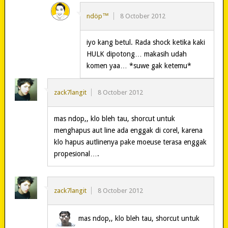
ndöp™
8 October 2012
iyo kang betul. Rada shock ketika kaki
HULK dipotong… makasih udah
komen yaa… *suwe gak ketemu*
zack7langit
8 October 2012
mas ndop,, klo bleh tau, shorcut untuk
menghapus aut line ada enggak di corel, karena
klo hapus autlinenya pake moeuse terasa enggak
propesional….
zack7langit
8 October 2012
mas ndop,, klo bleh tau, shorcut untuk