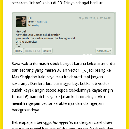
semacam “inbox” kalau di FB. Isinya sebagai berikut.
Saya waktu itu masih sibuk banget karena kebanjiran order
dari seorang yang mesen 30 an vector -_-. Jadi bilang ke
Mas Shqipdon kalo saya mau kolaborasi tapi jangan
sekarang. Dan kira-kira seminggu lagi, ketika job vector
sudah kayak angin sepoe sepoe (sebelumnya kayak angin
tornado!) baru deh saya kerjakan kolaborasinya. Aku
memilih ngerjain vector karakternya dan dia ngerjain
backgroundnya.
Beberapa jam ber
nggethu-nggethu
ria dengan corel draw
(tentunya sambil ber”out of the box” ria via facebook dan