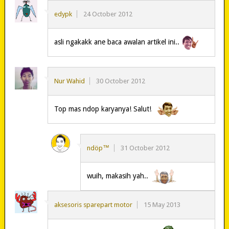
edypk
24 October 2012
asli ngakakk ane baca awalan artikel ini..
Nur Wahid
30 October 2012
Top mas ndop karyanya! Salut!
ndöp™
31 October 2012
wuih, makasih yah..
aksesoris sparepart motor
15 May 2013