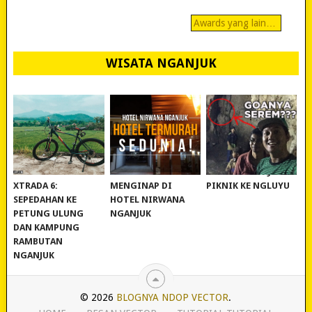
Awards yang lain…
WISATA NGANJUK
REVIEW POLYGON
MURAH BANGET!
WISATA NGANJUK:
XTRADA 6:
MENGINAP DI
PIKNIK KE NGLUYU
SEPEDAHAN KE
HOTEL NIRWANA
PETUNG ULUNG
NGANJUK
DAN KAMPUNG
RAMBUTAN
NGANJUK
© 2026
BLOGNYA NDOP VECTOR
.