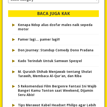
dipilih..
BACA JUGA KAK
▸
Kenapa Ndop alias dzofar males naik sepeda
motor
▸
Pamer lagi… pamer lagi!!
▸
Don Journey: Standup Comedy Dono Pradana
▸
Kado Terindah Untuk Samwan Spesyel
▸
M. Quraish Shihab Menjawab tentang Sholat
Tarawih, Membaca Al-Qur’an, dan Riba
▸
5 Rekomendasi Film Bergenre Fantasi Ini Wajib
Banget Kamu Tonton saat Weekend, Dijamin
Seru Abis!
▸
Tips Merawat Kabel Headset Philips agar Lebih