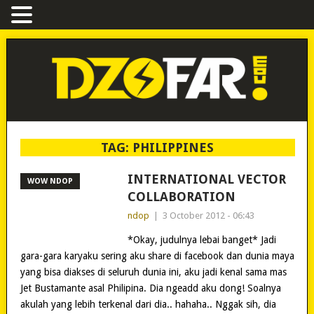
TAG:
PHILIPPINES
INTERNATIONAL VECTOR
WOW NDOP
COLLABORATION
ndop
|
3 October 2012 - 06:43
*Okay, judulnya lebai banget* Jadi
gara-gara karyaku sering aku share di facebook dan dunia maya
yang bisa diakses di seluruh dunia ini, aku jadi kenal sama mas
Jet Bustamante asal Philipina. Dia ngeadd aku dong! Soalnya
akulah yang lebih terkenal dari dia.. hahaha.. Nggak sih, dia