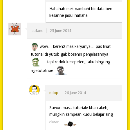
Hahahah mek nambahi biodata ben
kesanne jadul hahaha
latifano
25 June 2014
wow… keren2 mas karyanya… pas lihat
tutorial di yutub gak bosenin penjelasannya
…. tapi rodok kecepeten,, aku bingung
ngetototnoe
ndop
26 June 2014
Suwun mas.. tutoriale khan akeh,
mungkin sampean kudu belajar sing
dasar..