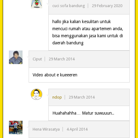
cuci sofa bandung
29 February 2020
hallo jika kalian kesulitan untuk
mencuci rumah atau apartemen anda,
bisa menggunakan jasa kami untuk di
daerah bandung
Ciput
29 March 2014
Video about e kueeeren
ndop
29 March 2014
Huahahahha… Matur suwuuun..
Hena Wirasatya
4 April 2014