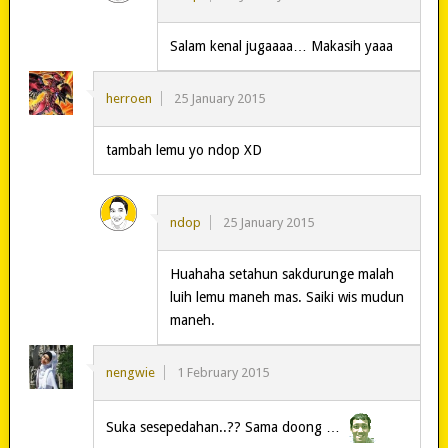
Salam kenal jugaaaa… Makasih yaaa
herroen
25 January 2015
tambah lemu yo ndop XD
ndop
25 January 2015
Huahaha setahun sakdurunge malah
luih lemu maneh mas. Saiki wis mudun
maneh.
nengwie
1 February 2015
Suka sesepedahan..?? Sama doong …