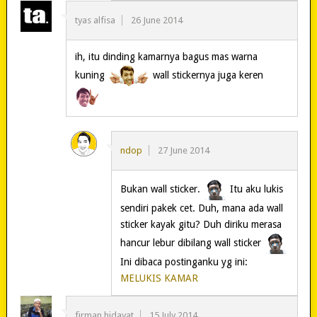
tyas alfisa
26 June 2014
ih, itu dinding kamarnya bagus mas warna
kuning
wall stickernya juga keren
ndop
27 June 2014
Bukan wall sticker.
Itu aku lukis
sendiri pakek cet. Duh, mana ada wall
sticker kayak gitu? Duh diriku merasa
hancur lebur dibilang wall sticker
Ini dibaca postinganku yg ini:
MELUKIS KAMAR
firman hidayat
15 July 2014