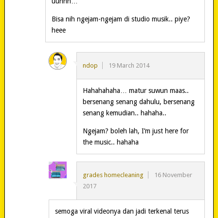
uuhhh…
Bisa nih ngejam-ngejam di studio musik.. piye?
heee
ndop
19 March 2014
Hahahahaha… matur suwun maas..
bersenang senang dahulu, bersenang
senang kemudian.. hahaha..
Ngejam? boleh lah, I’m just here for
the music.. hahaha
grades homecleaning
16 November
2017
semoga viral videonya dan jadi terkenal terus