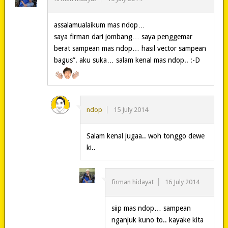
assalamualaikum mas ndop…
saya firman dari jombang… saya penggemar
berat sampean mas ndop… hasil vector sampean
bagus”. aku suka… salam kenal mas ndop.. :-D
ndop
15 July 2014
Salam kenal jugaa.. woh tonggo dewe
ki..
firman hidayat
16 July 2014
siip mas ndop… sampean
nganjuk kuno to.. kayake kita