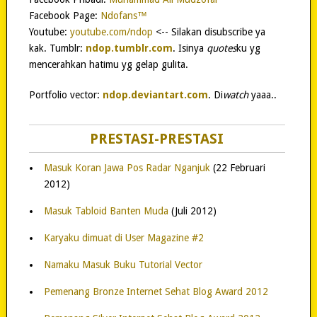
Facebook Page:
Ndofans™
Youtube:
youtube.com/ndop
<-- Silakan disubscribe ya
kak. Tumblr:
ndop.tumblr.com
. Isinya
quotes
ku yg
mencerahkan hatimu yg gelap gulita.
Portfolio vector:
ndop.deviantart.com
. Di
watch
yaaa..
PRESTASI-PRESTASI
Masuk Koran Jawa Pos Radar Nganjuk
(22 Februari
2012)
Masuk Tabloid Banten Muda
(Juli 2012)
Karyaku dimuat di User Magazine #2
Namaku Masuk Buku Tutorial Vector
Pemenang Bronze Internet Sehat Blog Award 2012