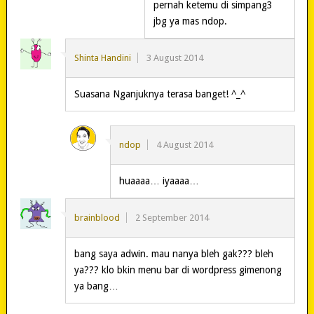
pernah ketemu di simpang3
jbg ya mas ndop.
Shinta Handini
3 August 2014
Suasana Nganjuknya terasa banget! ^_^
ndop
4 August 2014
huaaaa… iyaaaa…
brainblood
2 September 2014
bang saya adwin. mau nanya bleh gak??? bleh
ya??? klo bkin menu bar di wordpress gimenong
ya bang…