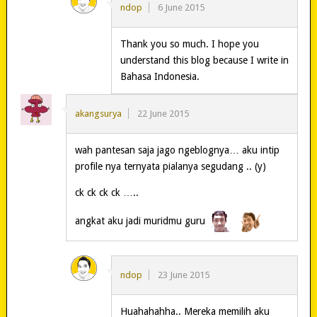
ndop
6 June 2015
Thank you so much. I hope you
understand this blog because I write in
Bahasa Indonesia.
akangsurya
22 June 2015
wah pantesan saja jago ngeblognya… aku intip
profile nya ternyata pialanya segudang .. (y)
ck ck ck ck …..
angkat aku jadi muridmu guru
ndop
23 June 2015
Huahahahha.. Mereka memilih aku