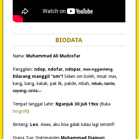
BIODATA
Nama:
Muhammad Ali Mudzofar
Panggilan:
ndop
,
ndofar
,
ndopar
,
mas ngganteng
.
Dilarang manggil “om”!
Selain om boleh, misal: mas,
kang, bang, kakak, pak lik, pakde, mbah,
mbak, tante,
sayang, cinta…
Tempat tanggal Lahir:
Nganjuk 30 Juli 19xx
(Buka
biografi
)
Bintang:
Leo
. Awas, aku bisa galak kalau lagi sensitif!
Orang Tua: Dokterandes
Muhammad Djainuri