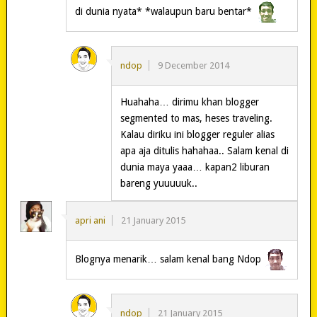
di dunia nyata* *walaupun baru bentar*
ndop
9 December 2014
Huahaha… dirimu khan blogger
segmented to mas, heses traveling.
Kalau diriku ini blogger reguler alias
apa aja ditulis hahahaa.. Salam kenal di
dunia maya yaaa… kapan2 liburan
bareng yuuuuuk..
apri ani
21 January 2015
Blognya menarik… salam kenal bang Ndop
ndop
21 January 2015