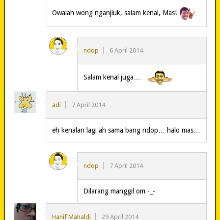
Owalah wong nganjiuk, salam kenal, Mas!
ndop
6 April 2014
Salam kenal juga…
adi
7 April 2014
eh kenalan lagi ah sama bang ndop… halo mas…
ndop
7 April 2014
Dilarang manggil om -_-
Hanif Mahaldi
29 April 2014