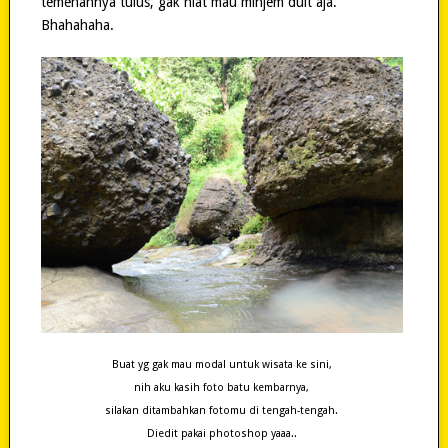
temenannya tulus, gak niat mau minjem duit aja.
Bhahahaha.
Buat yg gak mau modal untuk wisata ke sini,
nih aku kasih foto batu kembarnya,
silakan ditambahkan fotomu di tengah-tengah.
Diedit pakai photoshop yaaa..