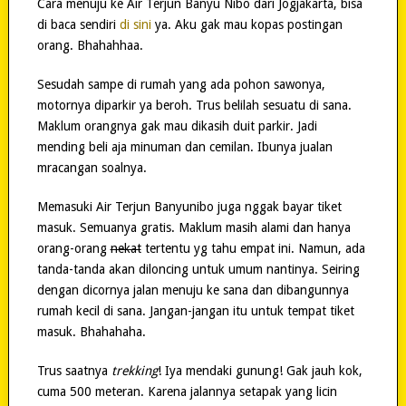
Cara menuju ke Air Terjun Banyu Nibo dari Jogjakarta, bisa
di baca sendiri
di sini
ya. Aku gak mau kopas postingan
orang. Bhahahhaa.
Sesudah sampe di rumah yang ada pohon sawonya,
motornya diparkir ya beroh. Trus belilah sesuatu di sana.
Maklum orangnya gak mau dikasih duit parkir. Jadi
mending beli aja minuman dan cemilan. Ibunya jualan
mracangan soalnya.
Memasuki Air Terjun Banyunibo juga nggak bayar tiket
masuk. Semuanya gratis. Maklum masih alami dan hanya
orang-orang
nekat
tertentu yg tahu empat ini. Namun, ada
tanda-tanda akan diloncing untuk umum nantinya. Seiring
dengan dicornya jalan menuju ke sana dan dibangunnya
rumah kecil di sana. Jangan-jangan itu untuk tempat tiket
masuk. Bhahahaha.
Trus saatnya
trekking
! Iya mendaki gunung! Gak jauh kok,
cuma 500 meteran. Karena jalannya setapak yang licin