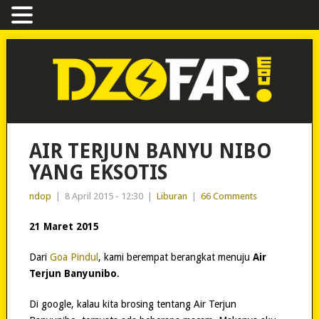
AIR TERJUN BANYU NIBO
YANG EKSOTIS
ndop
|
8 April 2015 - 12:30
|
Liburan
|
66 Comments
21 Maret 2015
Dari
Goa Pindul
, kami berempat berangkat menuju
Air
Terjun Banyunibo
.
Di google, kalau kita brosing tentang Air Terjun