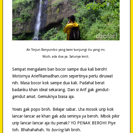
Air Terjun Banyunibo yang kami kunjungi itu yang ini.
Wuih, ada dua ya. Satunya kecil.
Sempat mengalami ban bocor sampe dua kali beroh!
Motornya AriefRamadhan.com sepertinya perlu diruwat
nih. Masa bocor kok sampe dua kali. Padahal berat
badanku khan ideal sekarang. Dan si Arif gak gendut-
gendut amat. Gemuknya biasa aja.
Yowis gak popo broh. Belajar sabar. Lha mosok urip kok
lancar-lancar ae khan gak ada seninya ya beroh. Mbok pikir
urip lancar-lancar aja itu penak? YO PENAK BEROH! Piye
toh. Bhahahahah. Yo
boring
lah broh.