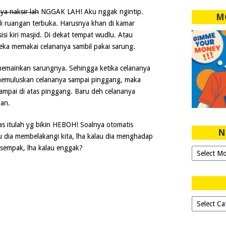
ya naksir lah
NGGAK LAH! Aku nggak ngintip.
M
 di ruangan terbuka. Harusnya khan di kamar
sisi kiri masjid. Di dekat tempat wudlu. Atau
ka memakai celananya sambil pakai sarung.
memainkan sarungnya. Sehingga ketika celananya
r memuluskan celananya sampai pinggang, maka
ampai di atas pinggang. Baru deh celananya
kan.
s itulah yg bikin HEBOH! Soalnya otomatis
N
au dia membelakangi kita, lha kalau dia menghadap
i sempak, lha kalau enggak?
Ngeblog
Sejak
2007!
Dipilih-
dipilih..