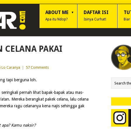
ABOUT ME
DAFTAR ISI
TU
Apa itu Ndop?
Isinya Curhat!
Biar
N CELANA PAKAI
i Lo Caranya
|
57 Comments
ing tapi berguna loh.
 seringkali pernah lihat bapak-bapak atau mas-
m’atan. Mereka berangkat pakek celana, lalu celana
 mereka ragu celananya kena najis sehingga gak
 apa? Kamu naksir?