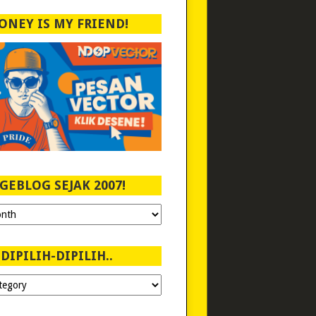
ONEY IS MY FRIEND!
GEBLOG SEJAK 2007!
DIPILIH-DIPILIH..