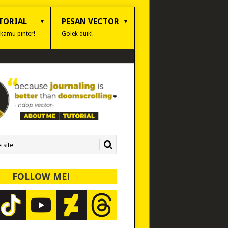
TORIAL
PESAN VECTOR
 kamu pinter!
Golek duik!
FOLLOW ME!