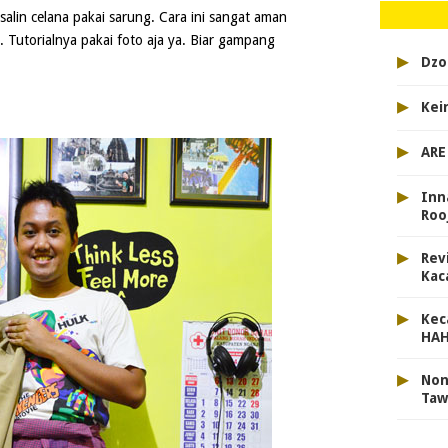
 salin celana pakai sarung. Cara ini sangat aman
 Tutorialnya pakai foto aja ya. Biar gampang
▸
Dzo
▸
Kei
▸
ARE
▸
Inna
Roo
▸
Rev
Kac
▸
Kec
HA
▸
Non
Taw