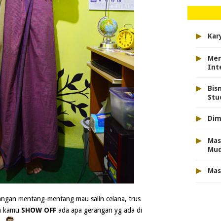
▸
Kar
▸
Men
Int
▸
Bis
Stu
▸
Dim
▸
Mas
Mu
▸
Mas
Jangan mentang-mentang mau salin celana, trus
ja kamu
SHOW OFF
ada apa gerangan yg ada di