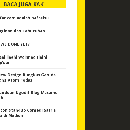
BACA JUGA KAK
far.com adalah nafasku!
nginan dan Kebutuhan
 WE DONE YET?
alillaahi Wainnaa Ilaihi
ji’uun
iew Design Bungkus Garuda
ang Atom Pedas
anduan Ngedit Blog Masamu
HA
ton Standup Comedi Satria
a di Madiun