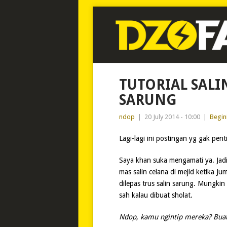
TUTORIAL SALI
SARUNG
ndop
|
20 July 2014 - 10:00
|
Begin
Lagi-lagi ini postingan yg gak pent
Saya khan suka mengamati ya. Jadi
mas salin celana di mejid ketika Ju
dilepas trus salin sarung. Mungkin
sah kalau dibuat sholat.
Ndop, kamu ngintip mereka? Buat