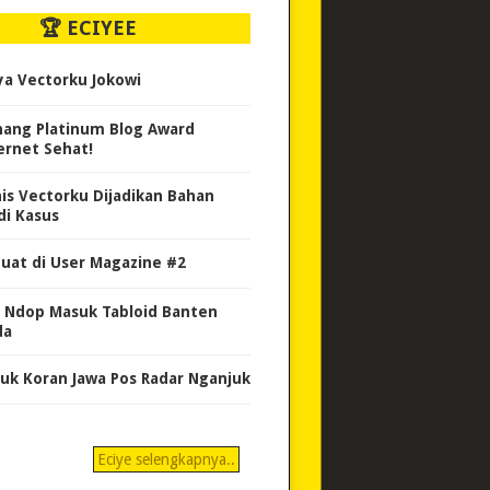
🏆 ECIYEE
ya Vectorku Jokowi
ang Platinum Blog Award
ernet Sehat!
nis Vectorku Dijadikan Bahan
di Kasus
uat di User Magazine #2
 Ndop Masuk Tabloid Banten
da
uk Koran Jawa Pos Radar Nganjuk
Eciye selengkapnya..