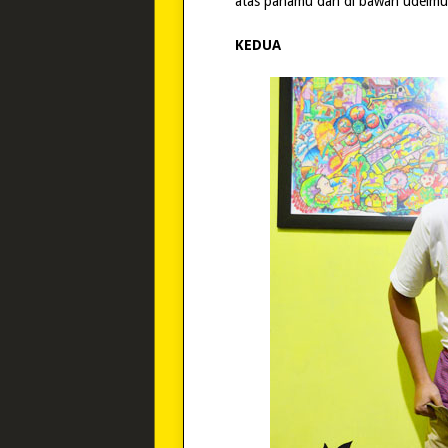
atas pahamu dan di bawah udelm
KEDUA