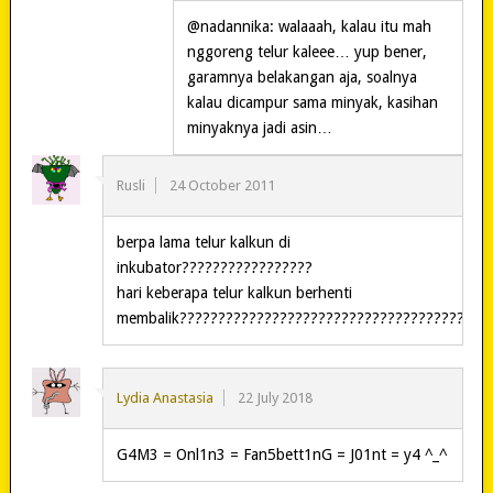
@nadannika: walaaah, kalau itu mah
nggoreng telur kaleee… yup bener,
garamnya belakangan aja, soalnya
kalau dicampur sama minyak, kasihan
minyaknya jadi asin…
Rusli
24 October 2011
berpa lama telur kalkun di
inkubator?????????????????
hari keberapa telur kalkun berhenti
membalik????????????????????????????????????????
Lydia Anastasia
22 July 2018
G4M3 = Onl1n3 = Fan5bett1nG = J01nt = y4 ^_^