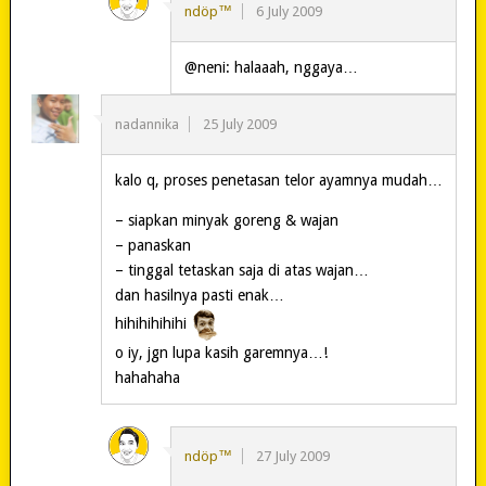
ndöp™
6 July 2009
@neni: halaaah, nggaya…
nadannika
25 July 2009
kalo q, proses penetasan telor ayamnya mudah…
– siapkan minyak goreng & wajan
– panaskan
– tinggal tetaskan saja di atas wajan…
dan hasilnya pasti enak…
hihihihihihi
o iy, jgn lupa kasih garemnya…!
hahahaha
ndöp™
27 July 2009