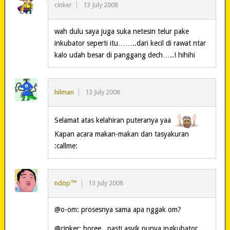
cinker
13 July 2008
wah dulu saya juga suka netesin telur pake
inkubator seperti itu……..dari kecil di rawat ntar
kalo udah besar di panggang dech…..! hihihi
hilman
13 July 2008
Selamat atas kelahiran puteranya yaa
Kapan acara makan-makan dan tasyakuran
:callme:
ndöp™
13 July 2008
@o-om: prosesnya sama apa nggak om?
@cinker: horee.. pasti asyik punya ingkubator..