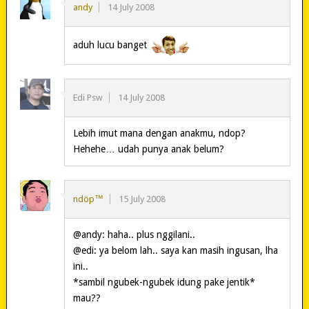
andy
14 July 2008
aduh lucu banget
Edi Psw
14 July 2008
Lebih imut mana dengan anakmu, ndop?
Hehehe… udah punya anak belum?
ndöp™
15 July 2008
@andy: haha.. plus nggilani..
@edi: ya belom lah.. saya kan masih ingusan, lha
ini..
*sambil ngubek-ngubek idung pake jentik*
mau??