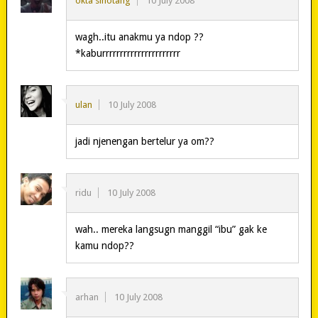
okta sihotang
10 July 2008
wagh..itu anakmu ya ndop ??
*kaburrrrrrrrrrrrrrrrrrrrrr
ulan
10 July 2008
jadi njenengan bertelur ya om??
ridu
10 July 2008
wah.. mereka langsugn manggil “ibu” gak ke
kamu ndop??
arhan
10 July 2008