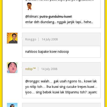
@hilman:
putra gundulmu kuwi!
entar deh diundang.. nggak janjik tapi.. hehe..
Ronggo
14 July 2008
nahlooo bapake koee ndooop
ndöp™
14 July 2008
@ronggo: walah… gak usah ngono to.. kowe lak
yo nitip toh… lha kuwi sing cucuke trepes kuwi…
iyoo… sing bebek kuwi lak titipanmu toh? :ayam: