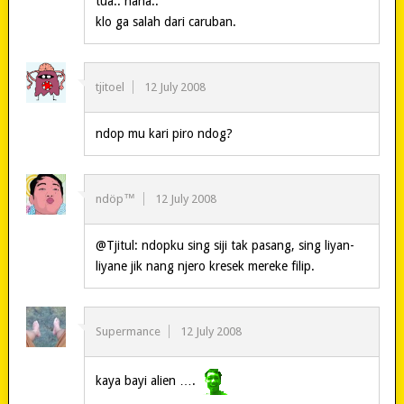
tua.. haha..
klo ga salah dari caruban.
tjitoel
12 July 2008
ndop mu kari piro ndog?
ndöp™
12 July 2008
@Tjitul: ndopku sing siji tak pasang, sing liyan-
liyane jik nang njero kresek mereke filip.
Supermance
12 July 2008
kaya bayi alien ….