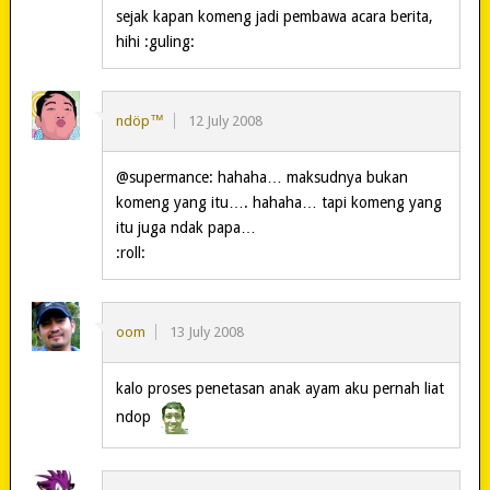
sejak kapan komeng jadi pembawa acara berita,
hihi :guling:
ndöp™
12 July 2008
@supermance: hahaha… maksudnya bukan
komeng yang itu…. hahaha… tapi komeng yang
itu juga ndak papa…
:roll:
oom
13 July 2008
kalo proses penetasan anak ayam aku pernah liat
ndop