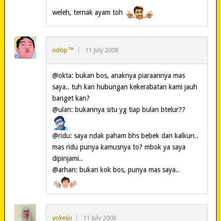
weleh, ternak ayam toh
ndöp™
11 July 2008
@okta: bukan bos, anaknya piaraannya mas
saya.. tuh kan hubungan kekerabatan kami jauh
banget kan?
@ulan: bukannya situ yg tiap bulan btelur??
@ridu: saya ndak paham bhs bebek dan kalkun..
mas ridu punya kamusnya to? mbok ya saya
dipinjami..
@arhan: bukan kok bos, punya mas saya..
yokeiju
11 July 2008