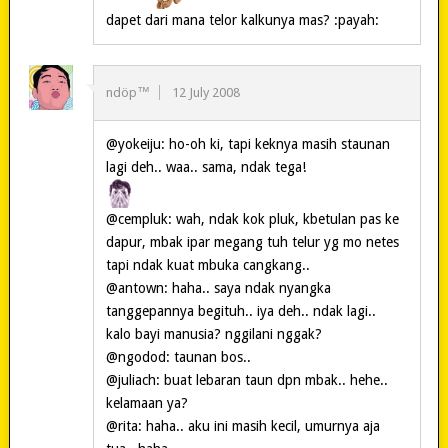
dapet dari mana telor kalkunya mas? :payah:
ndöp™
12 July 2008
@yokeiju: ho-oh ki, tapi keknya masih staunan
lagi deh.. waa.. sama, ndak tega!
@cempluk: wah, ndak kok pluk, kbetulan pas ke
dapur, mbak ipar megang tuh telur yg mo netes
tapi ndak kuat mbuka cangkang..
@antown: haha.. saya ndak nyangka
tanggepannya begituh.. iya deh.. ndak lagi..
kalo bayi manusia? nggilani nggak?
@ngodod: taunan bos..
@juliach: buat lebaran taun dpn mbak.. hehe..
kelamaan ya?
@rita: haha.. aku ini masih kecil, umurnya aja