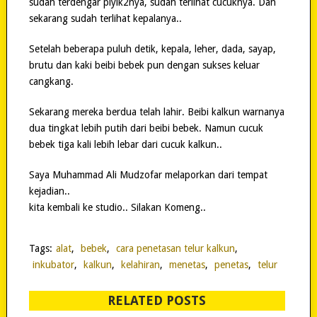
sudah terdengar piyik2nya, sudah terlihat cucuknya. Dan
sekarang sudah terlihat kepalanya..
Setelah beberapa puluh detik, kepala, leher, dada, sayap,
brutu dan kaki beibi bebek pun dengan sukses keluar
cangkang.
Sekarang mereka berdua telah lahir. Beibi kalkun warnanya
dua tingkat lebih putih dari beibi bebek. Namun cucuk
bebek tiga kali lebih lebar dari cucuk kalkun..
Saya Muhammad Ali Mudzofar melaporkan dari tempat
kejadian..
kita kembali ke studio.. Silakan Komeng..
Tags:
alat
,
bebek
,
cara penetasan telur kalkun
,
inkubator
,
kalkun
,
kelahiran
,
menetas
,
penetas
,
telur
RELATED POSTS