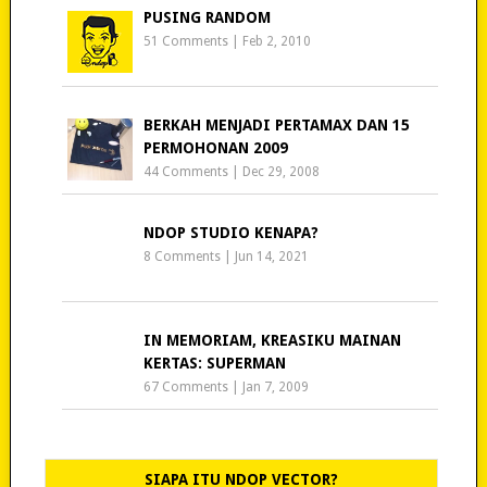
PUSING RANDOM
51 Comments
|
Feb 2, 2010
BERKAH MENJADI PERTAMAX DAN 15
PERMOHONAN 2009
44 Comments
|
Dec 29, 2008
NDOP STUDIO KENAPA?
8 Comments
|
Jun 14, 2021
IN MEMORIAM, KREASIKU MAINAN
KERTAS: SUPERMAN
67 Comments
|
Jan 7, 2009
SIAPA ITU NDOP VECTOR?