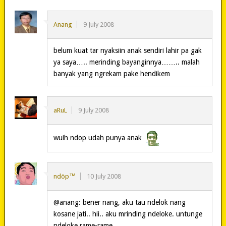
Anang
9 July 2008
belum kuat tar nyaksiin anak sendiri lahir pa gak
ya saya….. merinding bayanginnya…….. malah
banyak yang ngrekam pake hendikem
aRuL
9 July 2008
wuih ndop udah punya anak
ndöp™
10 July 2008
@anang: bener nang, aku tau ndelok nang
kosane jati.. hii.. aku mrinding ndeloke. untunge
ndeloke rame-rame..