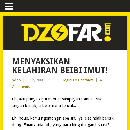
MENYAKSIKAN
KELAHIRAN BEIBI IMUT!
ndop
|
9 July 2008 - 20:06
|
Begini Lo Ceritanya
|
40
Comments
Eh, aku punya kejutan buat sampeyan2 smua.. ssst..
jangan berisik, si beibi nanti terusik..
Eh, ndup, kamu ngomongin apa sih.. ya jelas ndak berisik
dong. Emang ada toh, yang baca blog dengan bsuara?