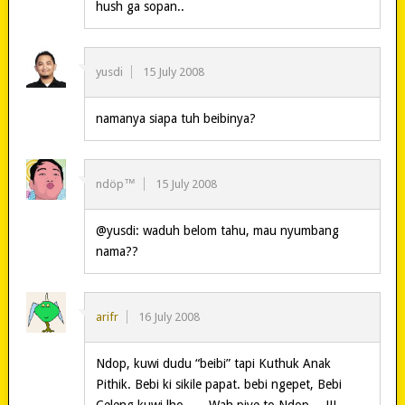
hush ga sopan..
yusdi
15 July 2008
namanya siapa tuh beibinya?
ndöp™
15 July 2008
@yusdi: waduh belom tahu, mau nyumbang
nama??
arifr
16 July 2008
Ndop, kuwi dudu “beibi” tapi Kuthuk Anak
Pithik. Bebi ki sikile papat. bebi ngepet, Bebi