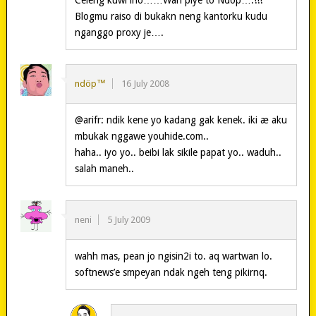
Celeng kuwi lho……Wah piye to Ndop….!!!
Blogmu raiso di bukakn neng kantorku kudu
nganggo proxy je….
ndöp™
16 July 2008
@arifr: ndik kene yo kadang gak kenek. iki æ aku
mbukak nggawe youhide.com..
haha.. iyo yo.. beibi lak sikile papat yo.. waduh..
salah maneh..
neni
5 July 2009
wahh mas, pean jo ngisin2i to. aq wartwan lo.
softnews’e smpeyan ndak ngeh teng pikirnq.