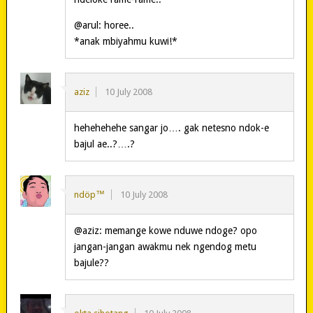
@arul: horee..
*anak mbiyahmu kuwi!*
aziz
10 July 2008
hehehehehe sangar jo…. gak netesno ndok-e
bajul ae..?….?
ndöp™
10 July 2008
@aziz: memange kowe nduwe ndoge? opo
jangan-jangan awakmu nek ngendog metu
bajule??