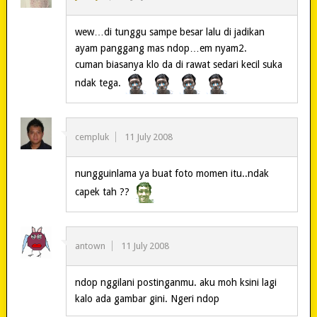
wew…di tunggu sampe besar lalu di jadikan
ayam panggang mas ndop…em nyam2.
cuman biasanya klo da di rawat sedari kecil suka
ndak tega.
cempluk
11 July 2008
nungguinlama ya buat foto momen itu..ndak
capek tah ??
antown
11 July 2008
ndop nggilani postinganmu. aku moh ksini lagi
kalo ada gambar gini. Ngeri ndop