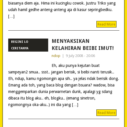
biasanya diem aja. Hima ini kucingku cowok. Justru Triko yang
udah hamil gedhe anteng-anteng aja di kasur sepringbedku.
[…]
Read More
MENYAKSIKAN
BEGINI LO
KELAHIRAN BEIBI IMUT!
CERITANYA
ndop
|
9 July 2008 - 20:06
Eh, aku punya kejutan buat
sampeyan2 smua.. ssst.. jangan berisik, si beibi nanti terusik..
Eh, ndup, kamu ngomongin apa sih.. ya jelas ndak berisik dong.
Emang ada toh, yang baca blog dengan bsuara? wadow, bisa
menggemparkan dunia perwarnetan dunk, apalagi yg sdang
dibaca itu blog aku.. eh, blogku.. (emang sinetron,
ngomongnya oka-aku..) ini dia yang […]
Read More