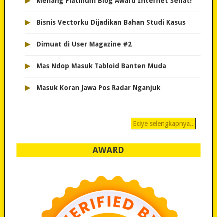
▸
Menang Platinum Blog Award Internet Sehat!
▸
Bisnis Vectorku Dijadikan Bahan Studi Kasus
▸
Dimuat di User Magazine #2
▸
Mas Ndop Masuk Tabloid Banten Muda
▸
Masuk Koran Jawa Pos Radar Nganjuk
Eciye selengkapnya..
AWARD