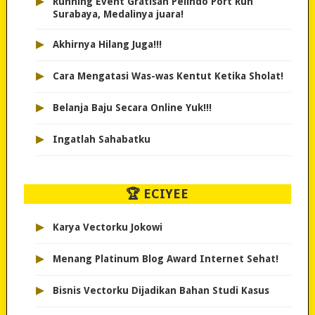
▸
Running Event Gratisan Pelindo Port Run
Surabaya, Medalinya juara!
▸
Akhirnya Hilang Juga!!!
▸
Cara Mengatasi Was-was Kentut Ketika Sholat!
▸
Belanja Baju Secara Online Yuk!!!
▸
Ingatlah Sahabatku
🏆 ECIYEE
▸
Karya Vectorku Jokowi
▸
Menang Platinum Blog Award Internet Sehat!
▸
Bisnis Vectorku Dijadikan Bahan Studi Kasus