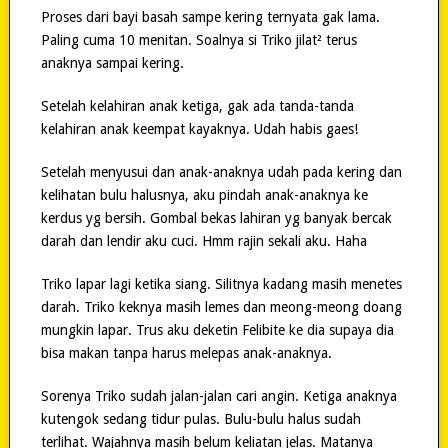
Proses dari bayi basah sampe kering ternyata gak lama.
Paling cuma 10 menitan. Soalnya si Triko jilat² terus
anaknya sampai kering.
Setelah kelahiran anak ketiga, gak ada tanda-tanda
kelahiran anak keempat kayaknya. Udah habis gaes!
Setelah menyusui dan anak-anaknya udah pada kering dan
kelihatan bulu halusnya, aku pindah anak-anaknya ke
kerdus yg bersih. Gombal bekas lahiran yg banyak bercak
darah dan lendir aku cuci. Hmm rajin sekali aku. Haha
Triko lapar lagi ketika siang. Silitnya kadang masih menetes
darah. Triko keknya masih lemes dan meong-meong doang
mungkin lapar. Trus aku deketin Felibite ke dia supaya dia
bisa makan tanpa harus melepas anak-anaknya.
Sorenya Triko sudah jalan-jalan cari angin. Ketiga anaknya
kutengok sedang tidur pulas. Bulu-bulu halus sudah
terlihat. Wajahnya masih belum keliatan jelas. Matanya