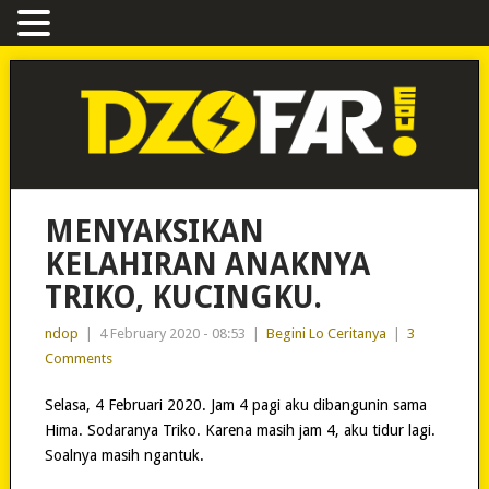
MENYAKSIKAN
KELAHIRAN ANAKNYA
TRIKO, KUCINGKU.
ndop
|
4 February 2020 - 08:53
|
Begini Lo Ceritanya
|
3
Comments
Selasa, 4 Februari 2020. Jam 4 pagi aku dibangunin sama
Hima. Sodaranya Triko. Karena masih jam 4, aku tidur lagi.
Soalnya masih ngantuk.