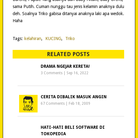
sama Putih. Cuman nunggu tau jenis kelamin anaknya dulu
deh. Soalnya Triko gabisa ditanyai anaknya laki apa wedok.
Haha
Tags:
kelahiran
,
KUCING
,
Triko
RELATED POSTS
DRAMA NGEJAR KERETA!
3 Comments
|
Sep 16, 2022
CERITA DIBALIK MASUK ANGIN
67 Comments
|
Feb 18, 2009
HATI-HATI BELI SOFTWARE DI
TOKOPEDIA