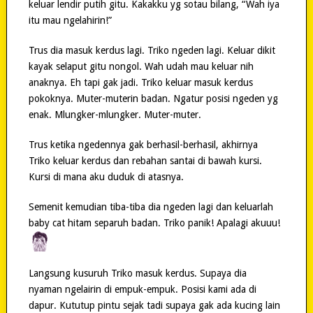
keluar lendir putih gitu. Kakakku yg sotau bilang, “Wah iya
itu mau ngelahirin!”
Trus dia masuk kerdus lagi. Triko ngeden lagi. Keluar dikit
kayak selaput gitu nongol. Wah udah mau keluar nih
anaknya. Eh tapi gak jadi. Triko keluar masuk kerdus
pokoknya. Muter-muterin badan. Ngatur posisi ngeden yg
enak. Mlungker-mlungker. Muter-muter.
Trus ketika ngedennya gak berhasil-berhasil, akhirnya
Triko keluar kerdus dan rebahan santai di bawah kursi.
Kursi di mana aku duduk di atasnya.
Semenit kemudian tiba-tiba dia ngeden lagi dan keluarlah
baby cat hitam separuh badan. Triko panik! Apalagi akuuu!
Langsung kusuruh Triko masuk kerdus. Supaya dia
nyaman ngelairin di empuk-empuk. Posisi kami ada di
dapur. Kututup pintu sejak tadi supaya gak ada kucing lain