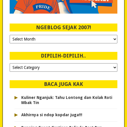
NGEBLOG SEJAK 2007!
Ngeblog
Sejak
2007!
DIPILIH-DIPILIH..
Dipilih-
dipilih..
BACA JUGA KAK
▸
Kuliner Nganjuk: Tahu Lontong dan Kolak Roti
Mbak Tin
▸
Akhirnya si ndop kopdar juga!!!