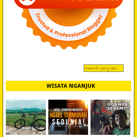
Awards yang lain…
WISATA NGANJUK
REVIEW POLYGON
MURAH BANGET!
WISATA NGANJUK: