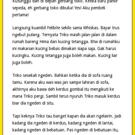
Kutunggu dah di depan gerbang toko. Ketika baru parkir
sepeda, eh gerbang toko dibuka! Yes! Aku pembeli
pertama!
Langsung kuambil Felibite sekilo sama Whiskas. Bayar trus
ngebut pulang. Ternyata Triko masih jalan-jalan di dalam
rumah bareng Hima dan kucing tetangga. Btw di rumahku
ini makanan kucing bebas dimakan siapa saja. Gak harus
kucingku. Kucing tetangga juga boleh makan. Kucing liar
juga boleh.
Triko sesekali ngeden. Bahkan ketika dia di sofa ruang
tamu. Karena aku was-was jan sampe lahiran di sofa,
akhirnya aku bawa deh kerdus gombal itu mengikuti ke
mana Triko pergi. Sambil terus nyuruh Triko masuk kerdus
biar dia ngeden di situ.
Tapi keknya Triko tau banget kapan dia akan ngelairin. Jadi
kadang dia ngeden di kerdus, kadang ngeden di lantai,
kadang ngeden di bebatuan. Pas ngeden di bebatuan itu,