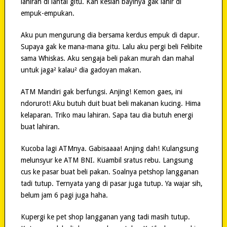
lahiran di lantai gitu. Kan kesian bayinya gak lahir di
empuk-empukan.
Aku pun mengurung dia bersama kerdus empuk di dapur.
Supaya gak ke mana-mana gitu. Lalu aku pergi beli Felibite
sama Whiskas. Aku sengaja beli pakan murah dan mahal
untuk jaga² kalau² dia gadoyan makan.
ATM Mandiri gak berfungsi. Anjing! Kemon gaes, ini
ndorurot! Aku butuh duit buat beli makanan kucing. Hima
kelaparan. Triko mau lahiran. Sapa tau dia butuh energi
buat lahiran.
Kucoba lagi ATMnya. Gabisaaaa! Anjing dah! Kulangsung
melunsyur ke ATM BNI. Kuambil sratus rebu. Langsung
cus ke pasar buat beli pakan. Soalnya petshop langganan
tadi tutup. Ternyata yang di pasar juga tutup. Ya wajar sih,
belum jam 6 pagi juga haha.
Kupergi ke pet shop langganan yang tadi masih tutup.