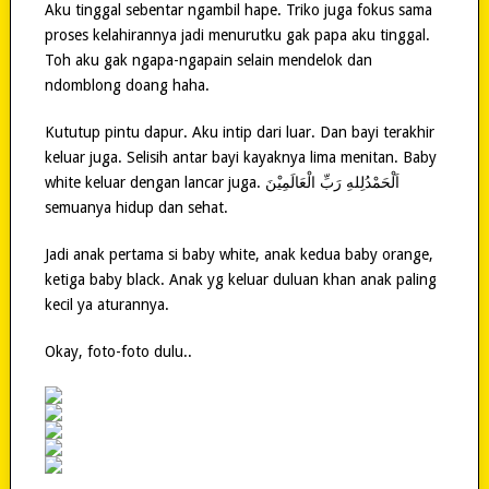
Aku tinggal sebentar ngambil hape. Triko juga fokus sama
proses kelahirannya jadi menurutku gak papa aku tinggal.
Toh aku gak ngapa-ngapain selain mendelok dan
ndomblong doang haha.
Kututup pintu dapur. Aku intip dari luar. Dan bayi terakhir
keluar juga. Selisih antar bayi kayaknya lima menitan. Baby
white keluar dengan lancar juga. ‎اَلْحَمْدُلِلهِ رَبِّ الْعَالَمِيْنَ
semuanya hidup dan sehat.
Jadi anak pertama si baby white, anak kedua baby orange,
ketiga baby black. Anak yg keluar duluan khan anak paling
kecil ya aturannya.
Okay, foto-foto dulu..