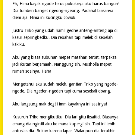
Eh, Hima kayak ngode terus pokoknya aku harus bangun!
Dia tumben banget ngeong-ngeong. Padahal biasanya
diem aja. Hima ini kucingku cowok.
Justru Triko yang udah hamil gedhe anteng-anteng aja di
kasur sepringbedku. Dia rebahan tapi melek di sebelah
kakiku.
Aku yang biasa subuhan mepet matahari terbit, terpaksa
jadi ikutan berjamaah. Nanggung sih. Musholla mepet
rumah soalnya. Haha
Mengetahui aku sudah melek, gantian Triko yang ngode-
ngode. Dia ngeden-ngeden tapi cuma sesekali doang.
Aku langsung mak deg! Hmm kayaknya ini saatnya!
Kusuruh Triko mengikutiku. Dia lari gitu iksaitid. Biasanya
emang dia ngintil aku ke mana kupergi sih. Tapi ini lebih
antusias dia. Bukan karena lapar. Walaupun dia terakhir