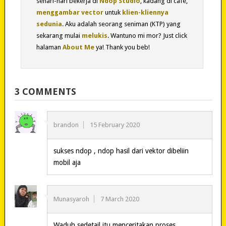
sehari-hari bekerja di
Ndop Studio
, kadang di cafe,
menggambar vector
untuk
klien-kliennya
sedunia
. Aku adalah seorang seniman (KTP) yang
sekarang mulai
melukis
. Wantuno mi mor? Just click
halaman
About Me
ya! Thank you beb!
3 COMMENTS
brandon
15 February 2020
sukses ndop , ndop hasil dari vektor dibeliin
mobil aja
Munasyaroh
7 March 2020
Waduh sedetail itu menceritakan proses