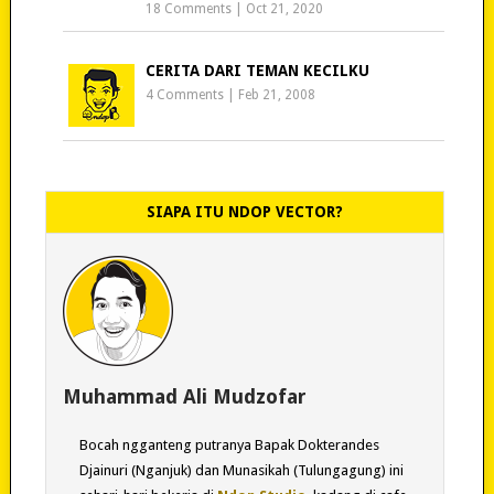
18 Comments
|
Oct 21, 2020
CERITA DARI TEMAN KECILKU
4 Comments
|
Feb 21, 2008
SIAPA ITU NDOP VECTOR?
Muhammad Ali Mudzofar
Bocah ngganteng putranya Bapak Dokterandes
Djainuri (Nganjuk) dan Munasikah (Tulungagung) ini