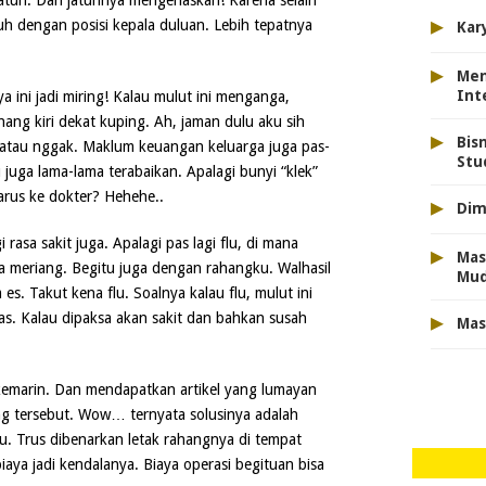
rjatuh. Dan jatuhnya mengenaskan! Karena selain
▸
uh dengan posisi kepala duluan. Lebih tepatnya
Kar
▸
Men
Int
ini jadi miring! Kalau mulut ini menganga,
ahang kiri dekat kuping. Ah, jaman dulu aku sih
▸
Bis
 atau nggak. Maklum keuangan keluarga juga pas-
Stu
tu juga lama-lama terabaikan. Apalagi bunyi “klek”
harus ke dokter? Hehehe..
▸
Dim
 rasa sakit juga. Apalagi pas lagi flu, di mana
▸
Mas
ka meriang. Begitu juga dengan rahangku. Walhasil
Mu
s. Takut kena flu. Soalnya kalau flu, mulut ini
▸
. Kalau dipaksa akan sakit dan bahkan susah
Mas
kemarin. Dan mendapatkan artikel yang lumayan
g tersebut. Wow… ternyata solusinya adalah
tu. Trus dibenarkan letak rahangnya di tempat
iaya jadi kendalanya. Biaya operasi begituan bisa