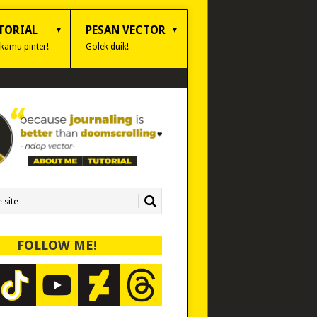
TORIAL
PESAN VECTOR
 kamu pinter!
Golek duik!
FOLLOW ME!