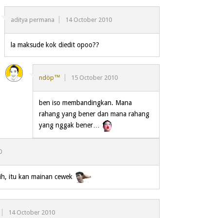
aditya permana
14 October 2010
la maksude kok diedit opoo??
ndöp™
15 October 2010
ben iso membandingkan. Mana
rahang yang bener dan mana rahang
yang nggak bener…
0
sih, itu kan mainan cewek
14 October 2010