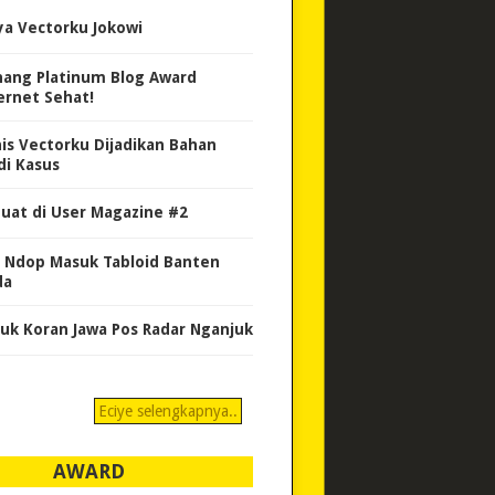
ya Vectorku Jokowi
ang Platinum Blog Award
ernet Sehat!
nis Vectorku Dijadikan Bahan
di Kasus
uat di User Magazine #2
 Ndop Masuk Tabloid Banten
da
uk Koran Jawa Pos Radar Nganjuk
Eciye selengkapnya..
AWARD