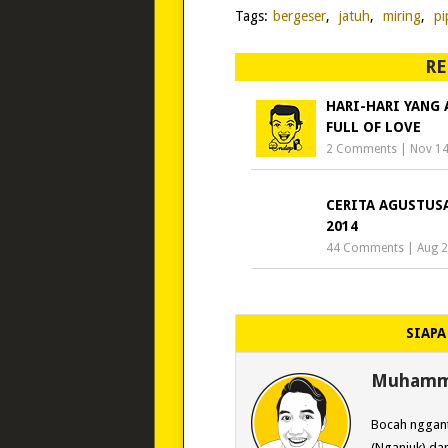
Tags:
bergeser
,
jatuh
,
miring
,
pi
RE
HARI-HARI YANG 
FULL OF LOVE
2 Comments
|
Nov 14
CERITA AGUSTUS
2014
44 Comments
|
Aug 2
SIAPA
Muhamma
Bocah nggant
(Nganjuk) dan