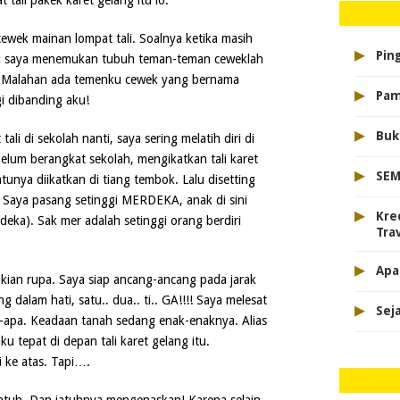
 tali pakek karet gelang itu lo.
wek mainan lompat tali. Soalnya ketika masih
▸
Pin
ru saya menemukan tubuh teman-teman ceweklah
k. Malahan ada temenku cewek yang bernama
▸
Pam
gi dibanding aku!
▸
Buk
li di sekolah nanti, saya sering melatih diri di
elum berangkat sekolah, mengikatkan tali karet
▸
SEM
tunya diikatkan di tiang tembok. Lalu disetting
. Saya pasang setinggi MERDEKA, anak di sini
▸
Kre
a). Sak mer adalah setinggi orang berdiri
Tra
▸
Apa
ikian rupa. Saya siap ancang-ancang pada jarak
dalam hati, satu.. dua.. ti.. GA!!!! Saya melesat
▸
Sej
a-apa. Keadaan tanah sedang enak-enaknya. Alias
u tepat di depan tali karet gelang itu.
 ke atas. Tapi….