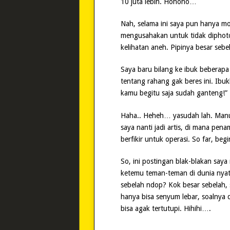
10 juta lebih. Hohoho…
Nah, selama ini saya pun hanya mod
mengusahakan untuk tidak diphoto
kelihatan aneh. Pipinya besar seb
Saya baru bilang ke ibuk beberapa 
tentang rahang gak beres ini. Ibu
kamu begitu saja sudah ganteng!”
Haha.. Heheh… yasudah lah. Manut 
saya nanti jadi artis, di mana pen
berfikir untuk operasi. So far, beg
So, ini postingan blak-blakan say
ketemu teman-teman di dunia nyat
sebelah ndop? Kok besar sebelah, s
hanya bisa senyum lebar, soalnya
bisa agak tertutupi. Hihihi….