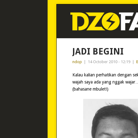
JADI BEGINI
ndop
|
14 October 2010 - 12:19
|
B
Kalau kalian perhatikan dengan 
wajah saya ada yang nggak wajar…
(bahasane mbulet!)