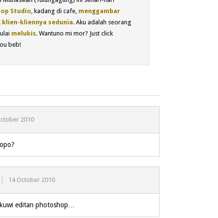
op Studio
, kadang di cafe,
menggambar
k
klien-kliennya sedunia
. Aku adalah seorang
ulai
melukis
. Wantuno mi mor? Just click
ou beb!
ctober 2010
i opo?
14 October 2010
kuwi editan photoshop…