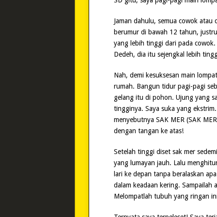
SD gitu, saya pagi-pagi main lompat
Jaman dahulu, semua cowok atau ce
berumur di bawah 12 tahun, just
yang lebih tinggi dari pada cowo
Dedeh, dia itu sejengkal lebih ting
Nah, demi kesuksesan main lompat ta
rumah. Bangun tidur pagi-pagi seb
gelang itu di pohon. Ujung yang sa
tingginya. Saya suka yang ekstrim
menyebutnya SAK MER (SAK MERdek
dengan tangan ke atas!
Setelah tinggi diset sak mer sedem
yang lumayan jauh. Lalu menghitung 
lari ke depan tanpa beralaskan ap
dalam keadaan kering. Sampailah ak
Melompatlah tubuh yang ringan ini