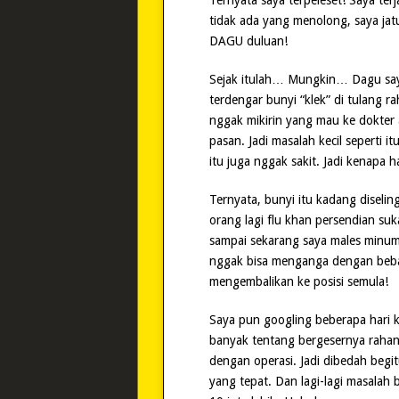
Ternyata saya terpeleset! Saya te
tidak ada yang menolong, saya jat
DAGU duluan!
Sejak itulah… Mungkin… Dagu saya 
terdengar bunyi “klek” di tulang r
nggak mikirin yang mau ke dokter
pasan. Jadi masalah kecil seperti i
itu juga nggak sakit. Jadi kenapa 
Ternyata, bunyi itu kadang diselingi
orang lagi flu khan persendian su
sampai sekarang saya males minum e
nggak bisa menganga dengan bebas
mengembalikan ke posisi semula!
Saya pun googling beberapa hari 
banyak tentang bergesernya rahan
dengan operasi. Jadi dibedah begi
yang tepat. Dan lagi-lagi masalah b