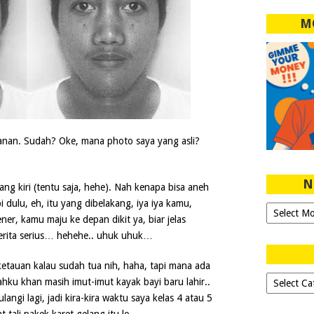
M
anan. Sudah? Oke, mana photo saya yang asli?
N
ang kiri (tentu saja, hehe). Nah kenapa bisa aneh
dulu, eh, itu yang dibelakang, iya iya kamu,
Ngeblog
er, kamu maju ke depan dikit ya, biar jelas
Sejak
erita serius… hehehe.. uhuk uhuk…
2007!
(ketauan kalau sudah tua nih, haha, tapi mana ada
Dipilih-
hku khan masih imut-imut kayak bayi baru lahir..
dipilih..
ngi lagi, jadi kira-kira waktu saya kelas 4 atau 5