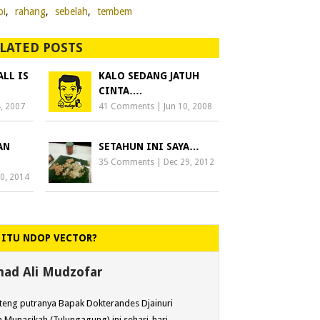
pi
,
rahang
,
sebelah
,
tembem
LATED POSTS
ALL IS
KALO SEDANG JATUH
CINTA….
, 2007
41 Comments
|
Jun 10, 2008
AN
SETAHUN INI SAYA…
35 Comments
|
Dec 29, 2012
0, 2014
 ITU NDOP VECTOR?
d Ali Mudzofar
eng putranya Bapak Dokterandes Djainuri
 Munasikah (Tulungagung) ini sehari-hari