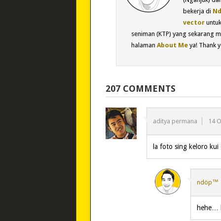
bekerja di
Nd
vector
untu
seniman (KTP) yang sekarang m
halaman
About Me
ya! Thank y
207 COMMENTS
aditya permana
14 O
la foto sing keloro ku
ndöp™
hehe… 