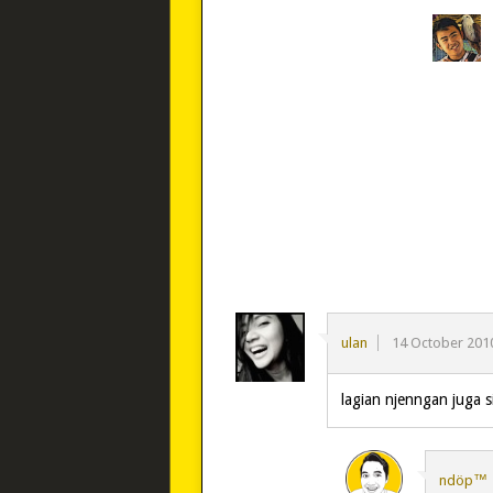
ulan
14 October 201
lagian njenngan juga 
ndöp™