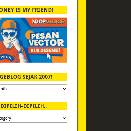
ONEY IS MY FRIEND!
GEBLOG SEJAK 2007!
DIPILIH-DIPILIH..