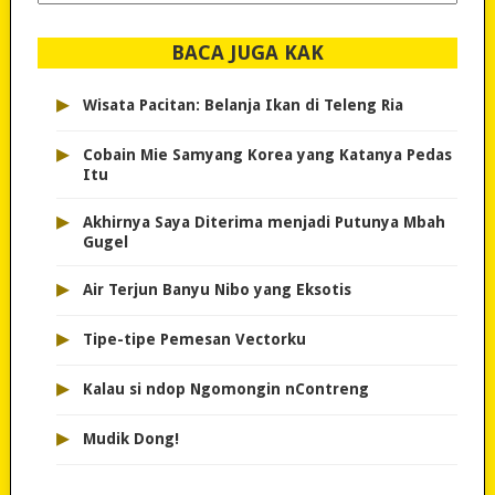
dipilih..
BACA JUGA KAK
▸
Wisata Pacitan: Belanja Ikan di Teleng Ria
▸
Cobain Mie Samyang Korea yang Katanya Pedas
Itu
▸
Akhirnya Saya Diterima menjadi Putunya Mbah
Gugel
▸
Air Terjun Banyu Nibo yang Eksotis
▸
Tipe-tipe Pemesan Vectorku
▸
Kalau si ndop Ngomongin nContreng
▸
Mudik Dong!