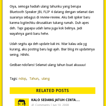
Oiya, semoga hadiah ulang tahunku yang berupa
Bluetooth Speaker JBL FLIP 4 datang dengan selamat dan
suaranya sebagus di review-review. Aku beli spiker baru
karena logitechku dirusakkan tukang rumah. Duh apes
deh. Tapi gapapa udah lama juga kok belinya. Jadi
wayahnya ganti baru hehe.
Udah segitu aja deh update kali ini. Ntar kalau ada yg
kurang, aku posting baru lagi ajah. Biar blog ini updatenya
sering. Hihihi.
Gedbae ndofans! Selamat ulang tahun buat akuuuu!
Tags:
ndop
,
Tahun
,
ulang
RELATED POSTS
KALO SEDANG JATUH CINTA….
41 Comments
|
Jun 10, 2008