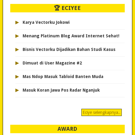
🏆 ECIYEE
▸
Karya Vectorku Jokowi
▸
Menang Platinum Blog Award Internet Sehat!
▸
Bisnis Vectorku Dijadikan Bahan Studi Kasus
▸
Dimuat di User Magazine #2
▸
Mas Ndop Masuk Tabloid Banten Muda
▸
Masuk Koran Jawa Pos Radar Nganjuk
Eciye selengkapnya..
AWARD