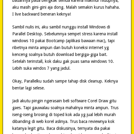
badannya pada bengkak semua karena makmur hidupnya,
aku masih gini-gini aja dong. Malah semakin kurus hahaha.
I live backward beneran keknya!
Sambil nulis ini, aku sambil nunggu install Windows di
Parallel Desktop. Sebelumnya sempet stress karena install
windows 10 pakai Bootcamp (aplikasi bawaan mac), tapi
ribetnya minta ampun dan butuh koneksi internet yg
kenceng soalnya butuh download bergiga-giga bait.
Setelah terinstall, kok daku gak puas sama windows 10.
Lebih suka windos 7 yang jadul.
Okay, Parallelku sudah sampe tahap disk cleanup. Keknya
bentar lagi selese.
Jadi akutu pingin ngerasain beli software Corel Draw gitu
gaes. Tapi gauwalau soalnya mahalnya minta ampun. Trus
iseng-iseng brosing di toped kok ada yg jual lebih murah
dibanding di web korel aslinya. Trus baca reviewnya kok
katanya legit gitu. Baca diskusinya, ternyata dia pakai