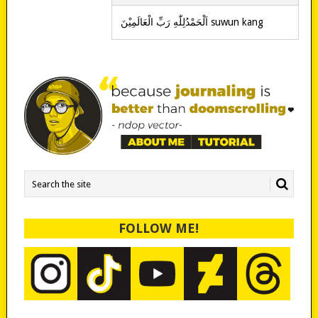
‎اَلْحَمْدُلِلّٰهِ رَبِّ الْعَالَمِيْنَ suwun kang
FOLLOW ME!