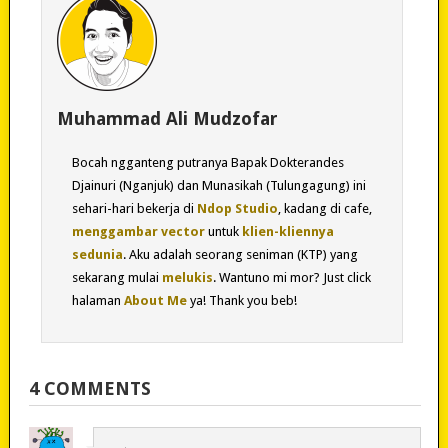
Muhammad Ali Mudzofar
Bocah ngganteng putranya Bapak Dokterandes
Djainuri (Nganjuk) dan Munasikah (Tulungagung) ini
sehari-hari bekerja di
Ndop Studio
, kadang di cafe,
menggambar vector
untuk
klien-kliennya
sedunia
. Aku adalah seorang seniman (KTP) yang
sekarang mulai
melukis
. Wantuno mi mor? Just click
halaman
About Me
ya! Thank you beb!
4 COMMENTS