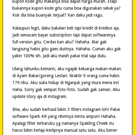
kupon kode gitu makanya bisa dapat harga murah. Etapi
bukannya kupon kode gitu cuma bisa digunakan sekali ya?
Kok dia bisa buanyak terjual? Kan daku jadi ragu.
Kalaupun legit, daku bakalan beli tapi kredit di kredivo aja.
Jadi semacam bayar subscription tapi dapat softwarenya
full version gitu. Cerdas kan aku? Hahaha. Biar gak
langsung habis gitu gaes duitnya. Hahaha. Cuman aku gak
yakin 100% sih. Jadi aku masih pakai trial saja dulu.
Ulang tahunku kemarin, aku ngajak keluarga makan-makan
di Ayam Bakar/goreng Lestari. Nraktir 9 orang cuma habis
179 ribu. Aku suka hidup di Nganjuk yang mura meria ini!
Haha. Sorry gak sempat foto-foto. Sudah gak zaman. Aku
update story aja di instagram.
Btw, aku sudah berhasil bikin 3 filters instagram loh! Pakai
software Spark AR yang ribetnya minta ampun! Hahaha.
Apalagi filter terbaruku yg namanya Spakling Cheek itu
harus bikin kerlap-kerlipnya manual satu satu. Aku bener-