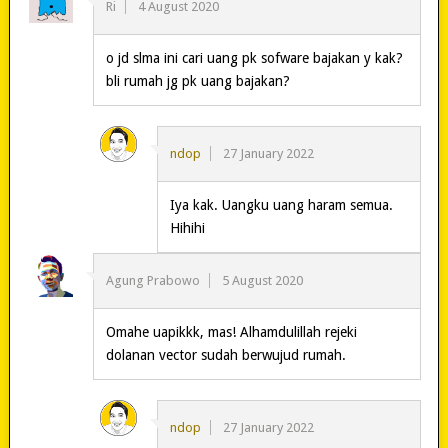
Ri
4 August 2020
o jd slma ini cari uang pk sofware bajakan y kak?
bli rumah jg pk uang bajakan?
ndop
27 January 2022
Iya kak. Uangku uang haram semua.
Hihihi
Agung Prabowo
5 August 2020
Omahe uapikkk, mas! Alhamdulillah rejeki
dolanan vector sudah berwujud rumah.
ndop
27 January 2022