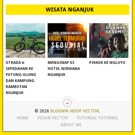
WISATA NGANJUK
REVIEW POLYGON
MURAH BANGET!
WISATA NGANJUK:
XTRADA 6:
MENGINAP DI
PIKNIK KE NGLUYU
SEPEDAHAN KE
HOTEL NIRWANA
PETUNG ULUNG
NGANJUK
DAN KAMPUNG
RAMBUTAN
NGANJUK
© 2026
BLOGNYA NDOP VECTOR
.
HOME
PESAN VECTOR
TUTORIAL-TUTORIAL
ABOUT ME