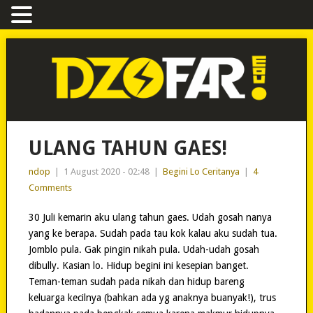
ULANG TAHUN GAES!
ndop
|
1 August 2020 - 02:48
|
Begini Lo Ceritanya
|
4
Comments
30 Juli kemarin aku ulang tahun gaes. Udah gosah nanya
yang ke berapa. Sudah pada tau kok kalau aku sudah tua.
Jomblo pula. Gak pingin nikah pula. Udah-udah gosah
dibully. Kasian lo. Hidup begini ini kesepian banget.
Teman-teman sudah pada nikah dan hidup bareng
keluarga kecilnya (bahkan ada yg anaknya buanyak!), trus