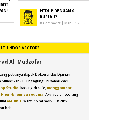
JADI
EAN!
HIDUP DENGAN 0
RUPIAH?
8 Comments
|
Mar 27, 2008
 ITU NDOP VECTOR?
d Ali Mudzofar
eng putranya Bapak Dokterandes Djainuri
 Munasikah (Tulungagung) ini sehari-hari
op Studio
, kadang di cafe,
menggambar
k
klien-kliennya sedunia
. Aku adalah seorang
ulai
melukis
. Wantuno mi mor? Just click
ou beb!