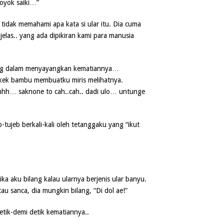
 koyok saiki…”
tidak memahami apa kata si ular itu. Dia cuma
elas.. yang ada dipikiran kami para manusia
ling dalam menyayangkan kematiannya…
akek bambu membuatku miris melihatnya.
hhh… saknone to cah..cah.. dadi ulo… untunge
eb-tujeb berkali-kali oleh tetanggaku yang “ikut
ika aku bilang kalau ularnya berjenis ular banyu.
au sanca, dia mungkin bilang, “Di dol ae!”
tik-demi detik kematiannya..