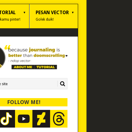
TORIAL
PESAN VECTOR
 kamu pinter!
Golek duik!
FOLLOW ME!