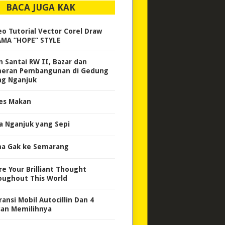
BACA JUGA KAK
eo Tutorial Vector Corel Draw
MA “HOPE” STYLE
an Santai RW II, Bazar dan
eran Pembangunan di Gedung
ng Nganjuk
es Makan
a Nganjuk yang Sepi
a Gak ke Semarang
re Your Brilliant Thought
oughout This World
ransi Mobil Autocillin Dan 4
san Memilihnya