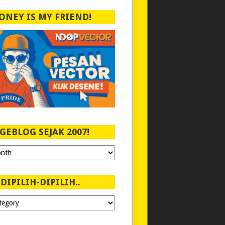
ONEY IS MY FRIEND!
GEBLOG SEJAK 2007!
DIPILIH-DIPILIH..