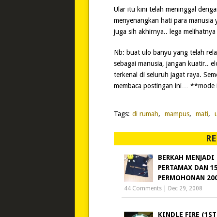
Ular itu kini telah meninggal den
menyenangkan hati para manusia 
juga sih akhirnya.. lega melihatny
Nb: buat ulo banyu yang telah rela 
sebagai manusia, jangan kuatir.. 
terkenal di seluruh jagat raya. S
membaca postingan ini… **mode ibl
Tags:
di rumah
,
mampus
,
mati
,
RE
BERKAH MENJADI
PERTAMAX DAN 1
PERMOHONAN 20
44 Comments
|
Dec 29, 2008
KINDLE FIRE (1ST