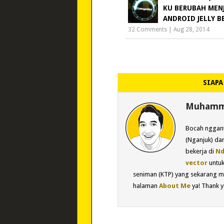
KU BERUBAH MEN
ANDROID JELLY B
32 Comments
|
Aug 28, 2014
SIAPA
Muhamma
Bocah nggant
(Nganjuk) dan
bekerja di
Nd
vector
untu
seniman (KTP) yang sekarang m
halaman
About Me
ya! Thank y