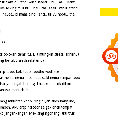
 tirz ant ouveflouwing stedeli i ihi… aa… kent
e teiking mi ii hii… beuutaa..aaaii.. wihiill stend
 nevee.. bi maaa aind.. and.. till yu noou.. the
ii…–
!!**
 di pojokan teras itu. Dia mungkin stress, akhirnya
g bertaburan di sekitarnya..
arep topo, kok kabeh podho wedi see….
gak nemu-nemu… ee.. pas saiki nemu tempat topo
 disangoni uyah barang. Lha aku mosok dikon
anusia-manusia ini…
 Nang mburitan kono, sing biyen akeh banyune,
g kabeh. Aku arep ndlosor ae gak enek tempat..
ko jangan-jangan enek sing ngonangi aku trus