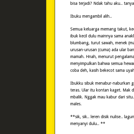
bisa terjadi? Ndak tahu aku.. tany
Ibuku mengambil alih..
Semua keluarga memang takut, ke
ibuk kecil dulu mainnya sama anakl
blumbang, turut sawah, menek (man
urusan-urusan (cuma) ada ular bany
mamah. Hnah, menurut pengalamann
menyimpulkan bahwa semua hewan y
coba deh, kasih bekecot sama uyah
Ibukku sibuk menabur-naburkan gar
teras. Ular itu kontan kaget. Mak 
mbalik. Nggak mau kabur dari situ
males.
**sik, sik.. leren disik nulise.. 
menyanyi dulu.. **