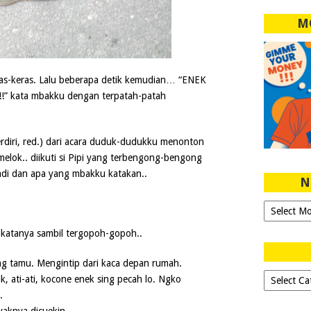
M
ras-keras. Lalu beberapa detik kemudian… “ENEK
kata mbakku dengan terpatah-patah
rdiri, red.) dari acara duduk-dudukku menonton
melok.. diikuti si Pipi yang terbengong-bengong
di dan apa yang mbakku katakan..
N
Ngeblog
Sejak
 katanya sambil tergopoh-gopoh..
2007!
ng tamu. Mengintip dari kaca depan rumah.
Dipilih-
 ati-ati, kocone enek sing pecah lo. Ngko
dipilih..
.