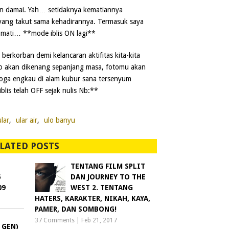
gan damai. Yah… setidaknya kematiannya
yang takut sama kehadirannya. Termasuk saya
a mati… **mode iblis ON lagi**
berkorban demi kelancaran aktifitas kita-kita
elo akan dikenang sepanjang masa, fotomu akan
emoga engkau di alam kubur sana tersenyum
is telah OFF sejak nulis Nb:**
ular
,
ular air
,
ulo banyu
LATED POSTS
TENTANG FILM SPLIT
5
DAN JOURNEY TO THE
09
WEST 2. TENTANG
HATERS, KARAKTER, NIKAH, KAYA,
PAMER, DAN SOMBONG!
37 Comments
|
Feb 21, 2017
 GEN)