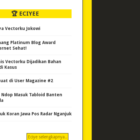
🏆 ECIYEE
ya Vectorku Jokowi
ang Platinum Blog Award
ernet Sehat!
nis Vectorku Dijadikan Bahan
di Kasus
uat di User Magazine #2
 Ndop Masuk Tabloid Banten
da
uk Koran Jawa Pos Radar Nganjuk
Eciye selengkapnya..