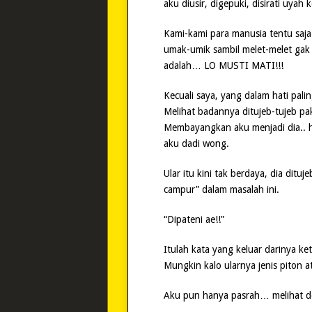
aku diusir, digepuki, disirati uyah
Kami-kami para manusia tentu saja 
umak-umik sambil melet-melet gak j
adalah… LO MUSTI MATI!!!
Kecuali saya, yang dalam hati pa
Melihat badannya ditujeb-tujeb p
Membayangkan aku menjadi dia.. 
aku dadi wong.
Ular itu kini tak berdaya, dia dituj
campur” dalam masalah ini.
“Dipateni ae!!”
Itulah kata yang keluar darinya ket
Mungkin kalo ularnya jenis piton at
Aku pun hanya pasrah… melihat de