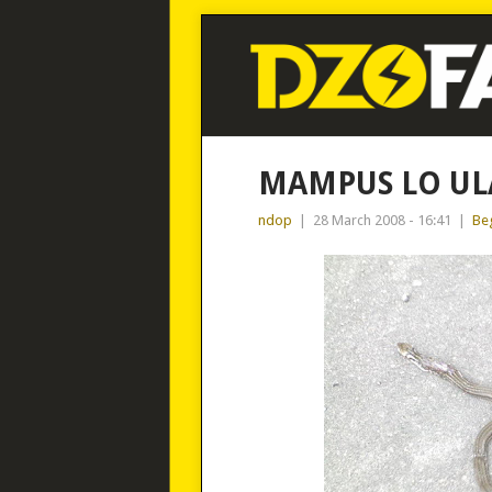
MAMPUS LO ULA
ndop
|
28 March 2008 - 16:41
|
Beg