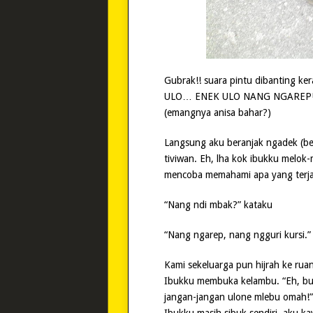
Gubrak!! suara pintu dibanting ke
ULO… ENEK ULO NANG NGAREP!!” 
(emangnya anisa bahar?)
Langsung aku beranjak ngadek (be
tiviwan. Eh, lha kok ibukku melok-
mencoba memahami apa yang terja
“Nang ndi mbak?” kataku
“Nang ngarep, nang ngguri kursi.”
Kami sekeluarga pun hijrah ke rua
Ibukku membuka kelambu. “Eh, buk,
jangan-jangan ulone mlebu omah!”