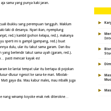
a aja sama yang punya kaki jaran.
▸
Kar
cuali ibukku sang perempuan tangguh. Maklum
aki-laki di desanya. Nyari ikan, nyemplung
▸
Men
jat, red.) kambil (pohon kelapa, red.). makanya
Int
u sperti ini is gampil (gampang, red.) buat
ya dulu, ular itu takut sama garam. Dan ibu
▸
Bis
ang berlendir takut sama uyah (garam, red.).
Stu
… pasti mencair kayak es!
▸
Dim
am ke lantai tempat ular itu bertapa di pojokan
▸
dlusur-dlusur ngesot ke sana-ke mari. Mbolak-
Mas
Mu
. Mati gaya dia. Mau kabur males, mau mbalik juga
▸
Mas
lagune nang winamp koyoke enak nek diterokne…