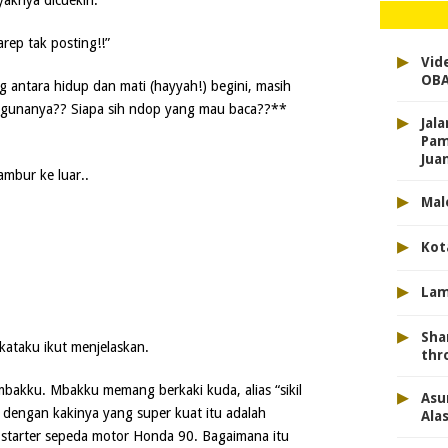
yaknya dicuekin.
rep tak posting!!”
▸
Vid
OBA
g antara hidup dan mati (hayyah!) begini, masih
ih gunanya?? Siapa sih ndop yang mau baca??**
▸
Jal
Pam
Jua
mbur ke luar..
▸
Mal
▸
Kot
▸
Lam
▸
Sha
 kataku ikut menjelaskan.
thr
bakku. Mbakku memang berkaki kuda, alias “sikil
▸
Asu
 dengan kakinya yang super kuat itu adalah
Ala
starter sepeda motor Honda 90. Bagaimana itu