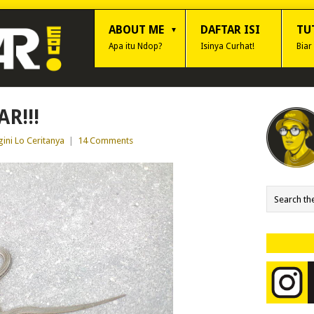
ABOUT ME
DAFTAR ISI
TU
Apa itu Ndop?
Isinya Curhat!
Biar
R!!!
ini Lo Ceritanya
|
14 Comments