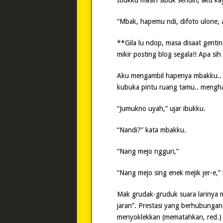
Ibukku masih sibuk sendiri, aku ka
“Mbak, hapemu ndi, difoto ulone, a
**Gila lu ndop, masa disaat gentin
mikir posting blog segala!! Apa s
Aku mengambil hapenya mbakku..
kubuka pintu ruang tamu.. mengha
“Jumukno uyah,” ujar ibukku.
“Nandi?” kata mbakku.
“Nang mejo ngguri,”
“Nang mejo sing enek mejik jer-e,”
Mak grudak-gruduk suara larinya m
jaran”. Prestasi yang berhubungan
menyoklekkan (mematahkan, red.) 