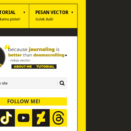
TORIAL
PESAN VECTOR
 kamu pinter!
Golek duik!
FOLLOW ME!