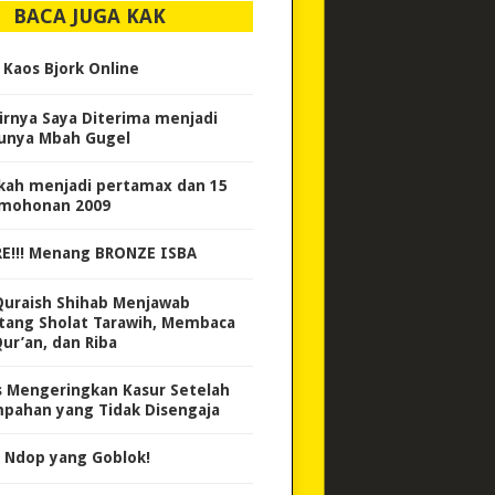
BACA JUGA KAK
i Kaos Bjork Online
irnya Saya Diterima menjadi
unya Mbah Gugel
kah menjadi pertamax dan 15
mohonan 2009
E!!! Menang BRONZE ISBA
Quraish Shihab Menjawab
tang Sholat Tarawih, Membaca
Qur’an, dan Riba
s Mengeringkan Kasur Setelah
pahan yang Tidak Disengaja
 Ndop yang Goblok!