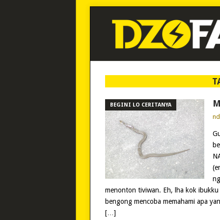
T
M
BEGINI LO CERITANYA
n
Gu
be
NA
(e
ng
menonton tiviwan. Eh, lha kok ibukku 
bengong mencoba memahami apa yang 
[…]