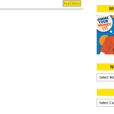
Read More
M
N
Ngeblog
Sejak
2007!
Dipilih-
dipilih..