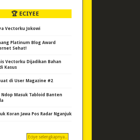
🏆 ECIYEE
ya Vectorku Jokowi
ang Platinum Blog Award
ernet Sehat!
nis Vectorku Dijadikan Bahan
di Kasus
uat di User Magazine #2
 Ndop Masuk Tabloid Banten
da
uk Koran Jawa Pos Radar Nganjuk
Eciye selengkapnya..