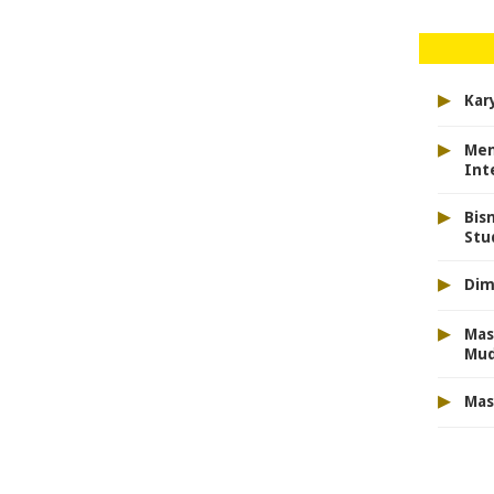
▸
Kar
▸
Men
Int
▸
Bis
Stu
▸
Dim
▸
Mas
Mu
▸
Mas