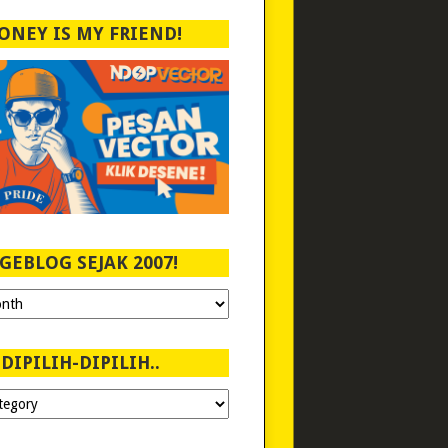
ONEY IS MY FRIEND!
GEBLOG SEJAK 2007!
DIPILIH-DIPILIH..