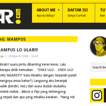
ABOUT ME
DAFTAR ISI
TU
Apa itu Ndop?
Isinya Curhat!
Biar
AG:
MAMPUS
AMPUS LO ULAR!!!
dop
|
28 March 2008 - 16:41
brak!! suara pintu dibanting keras-keras. Lalu
berapa detik kemudian… “ENEK ULO… ENEK ULO
NG NGAREP!!” kata mbakku dengan terpatah-patah
mangnya anisa bahar?) Langsung aku beranjak
adek (berdiri, red.) dari acara duduk-dudukku
melok-melok.. diikuti si Pipi yang terbengong-
terjadi dan apa yang mbakku katakan.. “Nang ndi