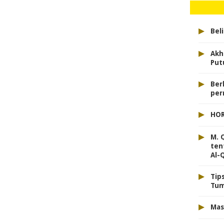
▸
Bel
▸
Akh
Put
▸
Ber
per
▸
HOR
▸
M. 
ten
Al-
▸
Tip
Tum
▸
Mas