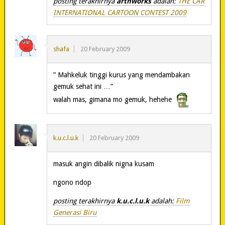
posting terakhirnya
arthworks
adalah:
THE CAR
INTERNATIONAL CARTOON CONTEST 2009
shafa
20 February 2009
” Mahkeluk tinggi kurus yang mendambakan
gemuk sehat ini …”
walah mas, gimana mo gemuk, hehehe
k.u.c.l.u.k
20 February 2009
masuk angin dibalik nigna kusam
ngono ndop
posting terakhirnya
k.u.c.l.u.k
adalah:
Film
Generasi Biru