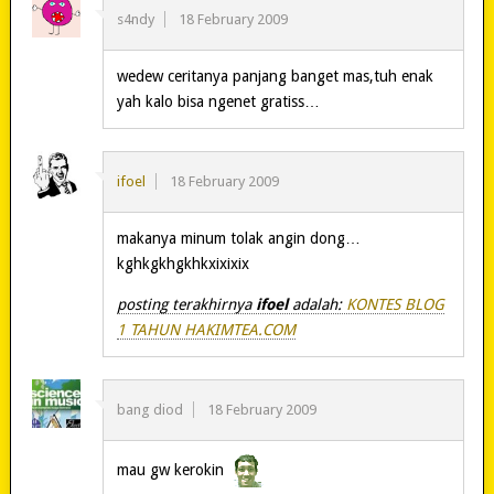
s4ndy
18 February 2009
wedew ceritanya panjang banget mas,tuh enak
yah kalo bisa ngenet gratiss…
ifoel
18 February 2009
makanya minum tolak angin dong…
kghkgkhgkhkxixixix
posting terakhirnya
ifoel
adalah:
KONTES BLOG
1 TAHUN HAKIMTEA.COM
bang diod
18 February 2009
mau gw kerokin