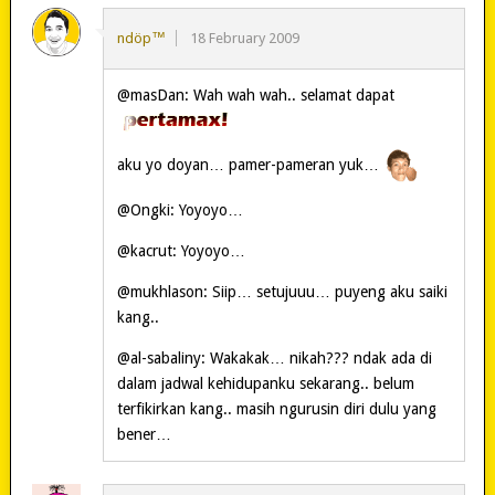
ndöp™
18 February 2009
@masDan: Wah wah wah.. selamat dapat
aku yo doyan… pamer-pameran yuk…
@Ongki: Yoyoyo…
@kacrut: Yoyoyo…
@mukhlason: Siip… setujuuu… puyeng aku saiki
kang..
@al-sabaliny: Wakakak… nikah??? ndak ada di
dalam jadwal kehidupanku sekarang.. belum
terfikirkan kang.. masih ngurusin diri dulu yang
bener…