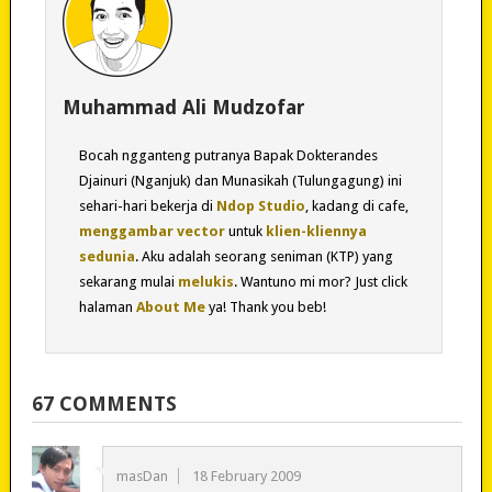
Muhammad Ali Mudzofar
Bocah ngganteng putranya Bapak Dokterandes
Djainuri (Nganjuk) dan Munasikah (Tulungagung) ini
sehari-hari bekerja di
Ndop Studio
, kadang di cafe,
menggambar vector
untuk
klien-kliennya
sedunia
. Aku adalah seorang seniman (KTP) yang
sekarang mulai
melukis
. Wantuno mi mor? Just click
halaman
About Me
ya! Thank you beb!
67 COMMENTS
masDan
18 February 2009