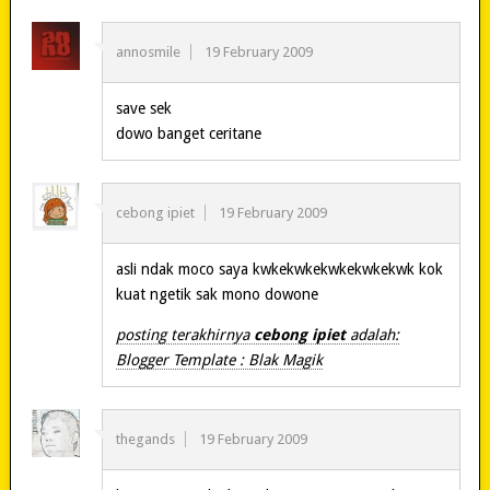
annosmile
19 February 2009
save sek
dowo banget ceritane
cebong ipiet
19 February 2009
asli ndak moco saya kwkekwkekwkekwkekwk kok
kuat ngetik sak mono dowone
posting terakhirnya
cebong ipiet
adalah:
Blogger Template : Blak Magik
thegands
19 February 2009