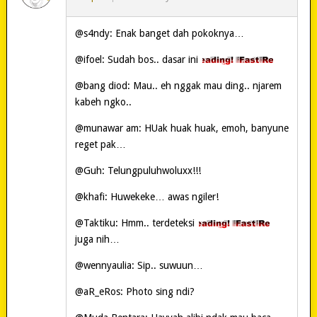
@s4ndy: Enak banget dah pokoknya…
@ifoel: Sudah bos.. dasar ini
@bang diod: Mau.. eh nggak mau ding.. njarem
kabeh ngko..
@munawar am: HUak huak huak, emoh, banyune
reget pak…
@Guh: Telungpuluhwoluxx!!!
@khafi: Huwekeke… awas ngiler!
@Taktiku: Hmm.. terdeteksi
juga nih…
@wennyaulia: Sip.. suwuun…
@aR_eRos: Photo sing ndi?