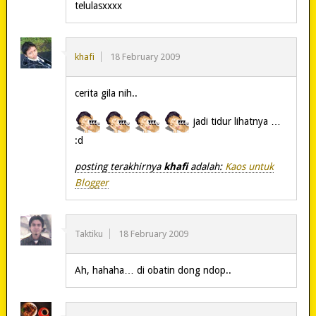
telulasxxxx
khafi
18 February 2009
cerita gila nih..
jadi tidur lihatnya …
:d
posting terakhirnya
khafi
adalah:
Kaos untuk
Blogger
Taktiku
18 February 2009
Ah, hahaha… di obatin dong ndop..