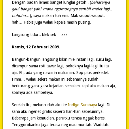
Dengan badan lemes banget lunglai getoh.. (
bahasanya
gaul banget yah? mana ngomongnya sambil melet lagi..
hohoho…
), saya makan tuh emi. Mak sruput-sruput,
hah… Habis juga walau kepala masih pusing.
Langsung tidur.. blek sek… zzz…
Kamis, 12 Februari 2009.
Bangun-bangun langsung bikin mie instan lagi, susu lagi,
dicampur sama roti tawar lagi, pokoknya lagi-lagi itu itu
aja. Eh, ada yang nawarin makanan. Sop plus perkedel.
Hmm… walau selera makan ini sebenarnya sudah
berkurang gara-gara kejadian semalam, tapi aku makan aja,
soalnya ada sambelnya.
Setelah itu, meluncurlah aku ke
Indigo Surabaya
lagi. Di
sana aku ngenet gratis seperti hari-hari sebelumnya.
Beberapa jam kemudian, perutku terasa nggak beres.
Tenggorokanku juga terasa neg mau muntah. Wadduh..