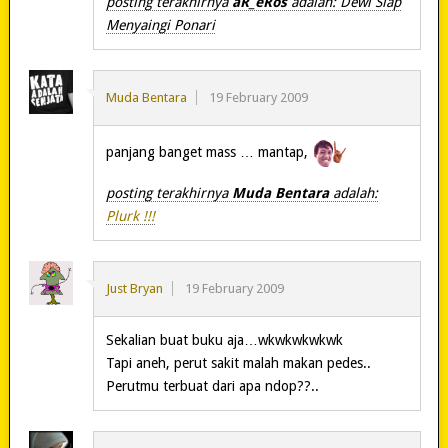
posting terakhirnya
aR_eRos
adalah: Dewi Siap
Menyaingi Ponari
Muda Bentara
19 February 2009
panjang banget mass … mantap,
posting terakhirnya
Muda Bentara
adalah:
Plurk !!!
Just Bryan
19 February 2009
Sekalian buat buku aja…wkwkwkwkwk
Tapi aneh, perut sakit malah makan pedes..
Perutmu terbuat dari apa ndop??..