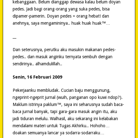
kebanggaan. Belum dianggap dewasa kalau belum doyan
pedes. Jadi bagi orang-orang yang suka pedes, bisa
dipamer-pamerin. Doyan pedes = orang hebat! dan
anehnya, saya mengamininya.. huak huak huak™…
__
Dan seterusnya, perutku aku masukin makanan pedes-
pedes.. dan masuk anginku ternyata sembuh dengan
sendirinya.. alhamdulillah..
Senin, 16 Februari 2009
Pekerjaanku membludak. Cucian baju menggunung,
ngeprint-ngeprit jurnal (wuih, panganan opo kuwi ndop?).
Maklum istrinya paklum™, saya ini seharusnya sudah baca-
baca jurnal banyak, tapi gara-gara masuk angin itu, aku
jadi tiduran melulu. Walhasil, aku sekarang ini kelabakan
mendalami materi untuk Tugas Akhirku.. Hohoho…
doakan semuanya lancar ya sodarra-sodarraku…