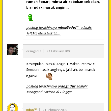
rumah Ponari, minta air kobokan cebokan,
biar ndak masuk angin…
posting terakhirnya
mbelGedez™
adalah:
THEME MBELGEDEZ…
orangndut
21 February 2009
Kesimpulan: Masuk Angin + Makan Pedes2 =
Sembuh masuk anginnya. Jajal ah, ben masuk
ngainku…..
posting terakhirnya
orangndut
adalah:
Mengganti Favicon di Blogger
ndöp™
21 February 2009