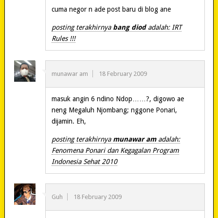
cuma negor n ade post baru di blog ane
posting terakhirnya
bang diod
adalah: IRT
Rules !!!
munawar am
18 February 2009
masuk angin 6 ndino Ndop……?, digowo ae
neng Megaluh Njombang; nggone Ponari,
dijamin. Eh,
posting terakhirnya
munawar am
adalah:
Fenomena Ponari dan Kegagalan Program
Indonesia Sehat 2010
Guh
18 February 2009