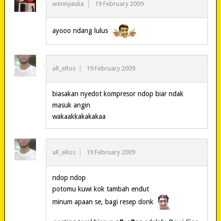
wennyaulia
19 February 2009
ayooo ndang lulus
aR_eRos
19 February 2009
biasakan nyedot kompresor ndop biar ndak
masuk angin
wakaakkakakakaa
aR_eRos
19 February 2009
ndop ndop
potomu kuwi kok tambah endut
minum apaan se, bagi resep donk