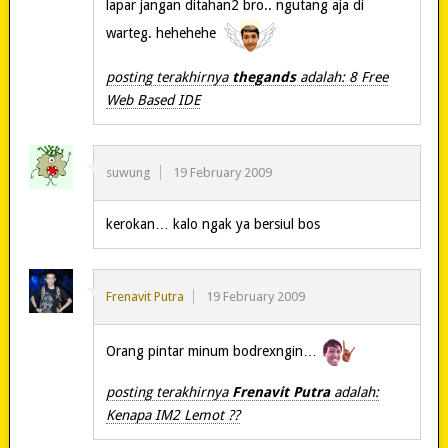
lapar jangan ditahan2 bro.. ngutang aja di
warteg. hehehehe
posting terakhirnya
thegands
adalah: 8 Free
Web Based IDE
suwung
19 February 2009
kerokan… kalo ngak ya bersiul bos
Frenavit Putra
19 February 2009
Orang pintar minum bodrexngin…
posting terakhirnya
Frenavit Putra
adalah:
Kenapa IM2 Lemot ??