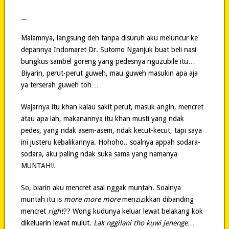
__
Malamnya, langsung deh tanpa disuruh aku meluncur ke
depannya Indomaret Dr. Sutomo Nganjuk buat beli nasi
bungkus sambel goreng yang pedesnya nguzubile itu…
Biyarin, perut-perut guweh, mau guweh masukin apa aja
ya terserah guweh toh…
Wajarnya itu khan kalau sakit perut, masuk angin, mencret
atau apa lah, makanannya itu khan musti yang ndak
pedes, yang ndak asem-asem, ndak kecut-kecut, tapi saya
ini justeru kebalikannya. Hohoho.. soalnya appah sodara-
sodara, aku paling ndak suka sama yang namanya
MUNTAH!!
So, biarin aku mencret asal nggak muntah. Soalnya
muntah itu is
more more more
menzizikkan dibanding
mencret
right
?? Wong kudunya keluar lewat belakang kok
dikeluarin lewat mulut.
Lak nggilani tho kuwi jenenge…