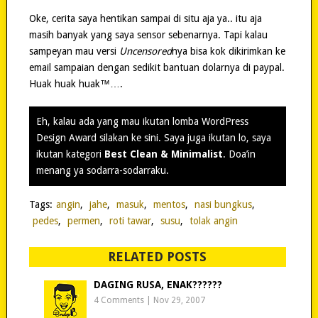
Oke, cerita saya hentikan sampai di situ aja ya.. itu aja
masih banyak yang saya sensor sebenarnya. Tapi kalau
sampeyan mau versi
Uncensored
nya bisa kok dikirimkan ke
email sampaian dengan sedikit bantuan dolarnya di paypal.
Huak huak huak™….
Eh, kalau ada yang mau ikutan lomba WordPress
Design Award silakan ke sini. Saya juga ikutan lo, saya
ikutan kategori
Best Clean & Minimalist
. Doa’in
menang ya sodarra-sodarraku.
Tags:
angin
,
jahe
,
masuk
,
mentos
,
nasi bungkus
,
pedes
,
permen
,
roti tawar
,
susu
,
tolak angin
RELATED POSTS
DAGING RUSA, ENAK??????
4 Comments
|
Nov 29, 2007