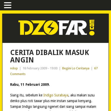
CERITA DIBALIK MASUK
ANGIN
ndop
|
18 February 2009 - 19:00
|
Begini Lo Ceritanya
|
67
Comments
Rabu, 11 Februari 2009.
Siang itu, sebelum ke
Indigo Surabaya
, aku makan susu
denko plus roti tawar plus mie instan sampai kenyang.
Sampai Indigo langsung ngenet dari siang sampai malam