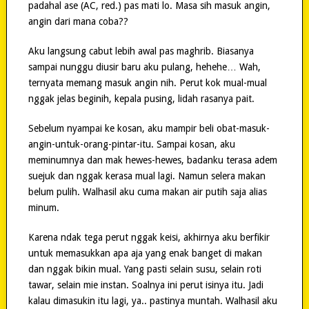
padahal ase (AC, red.) pas mati lo. Masa sih masuk angin,
angin dari mana coba??
Aku langsung cabut lebih awal pas maghrib. Biasanya
sampai nunggu diusir baru aku pulang, hehehe… Wah,
ternyata memang masuk angin nih. Perut kok mual-mual
nggak jelas beginih, kepala pusing, lidah rasanya pait.
Sebelum nyampai ke kosan, aku mampir beli obat-masuk-
angin-untuk-orang-pintar-itu. Sampai kosan, aku
meminumnya dan mak hewes-hewes, badanku terasa adem
suejuk dan nggak kerasa mual lagi. Namun selera makan
belum pulih. Walhasil aku cuma makan air putih saja alias
minum.
Karena ndak tega perut nggak keisi, akhirnya aku berfikir
untuk memasukkan apa aja yang enak banget di makan
dan nggak bikin mual. Yang pasti selain susu, selain roti
tawar, selain mie instan. Soalnya ini perut isinya itu. Jadi
kalau dimasukin itu lagi, ya.. pastinya muntah. Walhasil aku