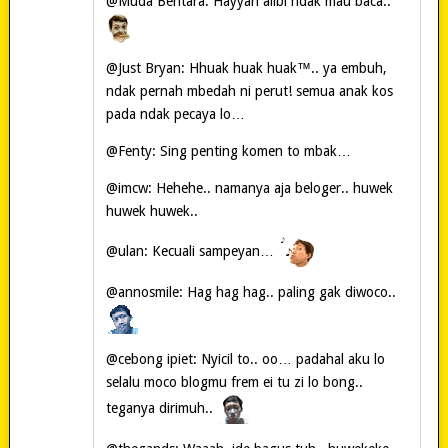
@Muda Bentara: Hayyah alibi ndak mau baca..
@Just Bryan: Hhuak huak huak™.. ya embuh,
ndak pernah mbedah ni perut! semua anak kos
pada ndak pecaya lo…
@Fenty: Sing penting komen to mbak…
@imcw: Hehehe.. namanya aja beloger.. huwek
huwek huwek..
@ulan: Kecuali sampeyan…
@annosmile: Hag hag hag.. paling gak diwoco..
@cebong ipiet: Nyicil to.. oo… padahal aku lo
selalu moco blogmu frem ei tu zi lo bong..
teganya dirimuh..