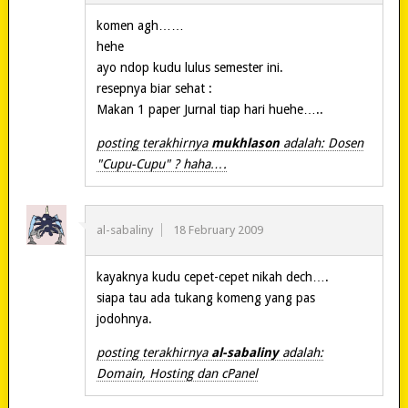
komen agh……
hehe
ayo ndop kudu lulus semester ini.
resepnya biar sehat :
Makan 1 paper Jurnal tiap hari huehe…..
posting terakhirnya
mukhlason
adalah: Dosen
"Cupu-Cupu" ? haha….
al-sabaliny
18 February 2009
kayaknya kudu cepet-cepet nikah dech….
siapa tau ada tukang komeng yang pas
jodohnya.
posting terakhirnya
al-sabaliny
adalah:
Domain, Hosting dan cPanel