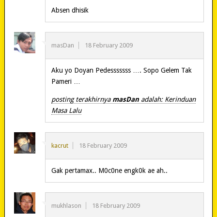
Absen dhisik
masDan
18 February 2009
Aku yo Doyan Pedesssssss …. Sopo Gelem Tak
Pameri …
posting terakhirnya
masDan
adalah: Kerinduan
Masa Lalu
kacrut
18 February 2009
Gak pertamax.. M0c0ne engk0k ae ah..
mukhlason
18 February 2009