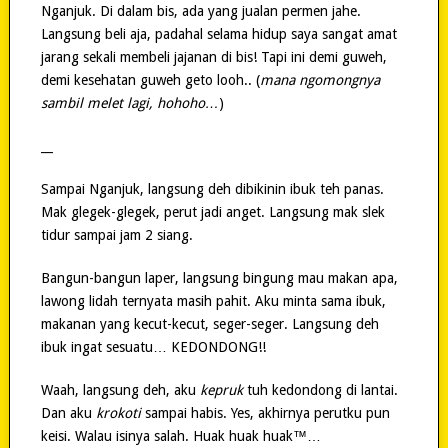
Nganjuk. Di dalam bis, ada yang jualan permen jahe.
Langsung beli aja, padahal selama hidup saya sangat amat
jarang sekali membeli jajanan di bis! Tapi ini demi guweh,
demi kesehatan guweh geto looh.. (
mana ngomongnya
sambil melet lagi, hohoho…
)
__
Sampai Nganjuk, langsung deh dibikinin ibuk teh panas.
Mak glegek-glegek, perut jadi anget. Langsung mak slek
tidur sampai jam 2 siang.
Bangun-bangun laper, langsung bingung mau makan apa,
lawong lidah ternyata masih pahit. Aku minta sama ibuk,
makanan yang kecut-kecut, seger-seger. Langsung deh
ibuk ingat sesuatu… KEDONDONG!!
Waah, langsung deh, aku
kepruk
tuh kedondong di lantai.
Dan aku
krokoti
sampai habis. Yes, akhirnya perutku pun
keisi. Walau isinya salah. Huak huak huak™…