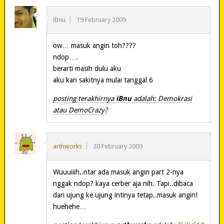
iBnu
19 February 2009
ow… masuk angin toh????
ndop….
berarti masih dulu aku
aku kan sakitnya mulai tanggal 6
posting terakhirnya
iBnu
adalah: Demokrasi
atau DemoCrazy?
arthworks
20 February 2009
Wuuuiiih..ntar ada masuk angin part 2-nya
nggak ndop? kaya cerber aja nih. Tapi..dibaca
dari ujung ke ujung intinya tetap..masuk angin!
huehehe…