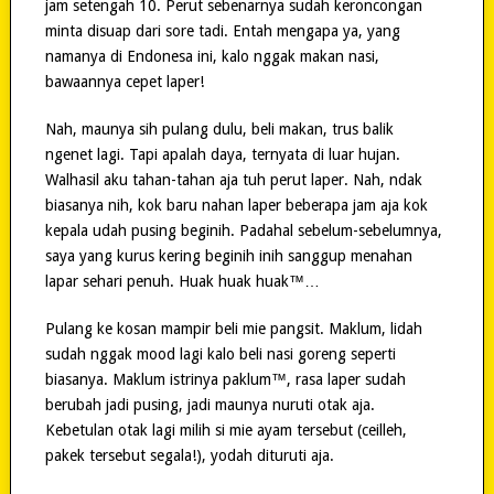
jam setengah 10. Perut sebenarnya sudah keroncongan
minta disuap dari sore tadi. Entah mengapa ya, yang
namanya di Endonesa ini, kalo nggak makan nasi,
bawaannya cepet laper!
Nah, maunya sih pulang dulu, beli makan, trus balik
ngenet lagi. Tapi apalah daya, ternyata di luar hujan.
Walhasil aku tahan-tahan aja tuh perut laper. Nah, ndak
biasanya nih, kok baru nahan laper beberapa jam aja kok
kepala udah pusing beginih. Padahal sebelum-sebelumnya,
saya yang kurus kering beginih inih sanggup menahan
lapar sehari penuh. Huak huak huak™…
Pulang ke kosan mampir beli mie pangsit. Maklum, lidah
sudah nggak mood lagi kalo beli nasi goreng seperti
biasanya. Maklum istrinya paklum™, rasa laper sudah
berubah jadi pusing, jadi maunya nuruti otak aja.
Kebetulan otak lagi milih si mie ayam tersebut (ceilleh,
pakek tersebut segala!), yodah dituruti aja.