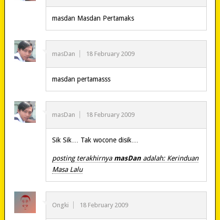
masdan Masdan Pertamaks
masDan
18 February 2009
masdan pertamasss
masDan
18 February 2009
Sik Sik… Tak wocone disik…
posting terakhirnya
masDan
adalah: Kerinduan
Masa Lalu
Ongki
18 February 2009