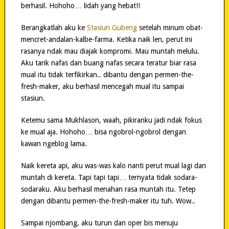
berhasil. Hohoho… lidah yang hebat!!
Berangkatlah aku ke
Stasiun Gubeng
setelah minum obat-
mencret-andalan-kalbe-farma. Ketika naik len, perut ini
rasanya ndak mau diajak kompromi. Mau muntah melulu.
Aku tarik nafas dan buang nafas secara teratur biar rasa
mual itu tidak terfikirkan.. dibantu dengan permen-the-
fresh-maker, aku berhasil mencegah mual itu sampai
stasiun.
Ketemu sama Mukhlason, waah, pikiranku jadi ndak fokus
ke mual aja. Hohoho… bisa ngobrol-ngobrol dengan
kawan ngeblog lama.
Naik kereta api, aku was-was kalo nanti perut mual lagi dan
muntah di kereta. Tapi tapi tapi… ternyata tidak sodara-
sodaraku. Aku berhasil menahan rasa muntah itu. Tetep
dengan dibantu permen-the-fresh-maker itu tuh. Wow..
Sampai nJombang, aku turun dan oper bis menuju