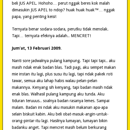
beli JUS APEL. Hohoho… perut nggak beres kok malah
dimasukin JUS APEL to ndop? huak huak huak™… nggak
papa, yang penting keisi!
Ternyata benar sodara-sodara, perutku tidak menolak.
Tapi… ternyata efeknya adalah.. MENCRET!
Jum’at, 13 Februari 2009.
Nanti sore jadwalnya pulang kampung. Tapi tapi tapi.. aku
masih ndak enak badan blas. Tadi pagi, aku sempet makan
mie instan itu lagi, plus susu itu lagi, tapi ndak pakek roti
tawar, semua aku lahap habis walau pelan-pelan
makannya. Kenyang sih kenyang, tapi badan masih ndak
enak blas. Walhasil pulang kampung aku tunda. Aku
tiduran teruuus.. soalnya badan rasanya lemes. Sampai
malam. Badan ini ndak aku masukin makanan apa-apa
selain biskuit kabin. Aku beli obat-masuk-angin-untuk-
orang-pintar-itu lagi. Hasilnya lumayan, lumayan bikin
badanku anget. Tapi mencret masih belum berkurang