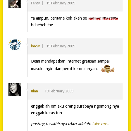
Fenty
19 February 2009
Ya ampun, ceritane kok akeh se
hehehehehe
imcw
19 February 2009
Demi mendapatkan internet gratisan sampai
masuk angin dan perut keroncongan.
ulan
19 February 2009
enggak ah om aku orang surabaya ngomong nya
enggak keras tuh..
posting terakhirnya
ulan
adalah:
take me..