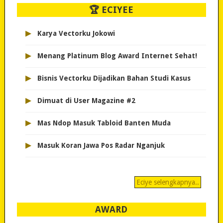
🏆 ECIYEE
▸
Karya Vectorku Jokowi
▸
Menang Platinum Blog Award Internet Sehat!
▸
Bisnis Vectorku Dijadikan Bahan Studi Kasus
▸
Dimuat di User Magazine #2
▸
Mas Ndop Masuk Tabloid Banten Muda
▸
Masuk Koran Jawa Pos Radar Nganjuk
Eciye selengkapnya..
AWARD