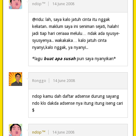
ndöp™
14 June 2008
@ridu: lah, saya kalo jatuh cinta itu nggak
keliatan. maklum saya ini seniman sejati, halah!
jadi tiap hari ceriaaa melulu… ndak ada syusye-
syusyenya.. wakakaka… kalo jatuh cinta
nyanyi,kalo nggak, ya nyanyi..
*lagu
buat apa susah
pun saya nyanyikan*
Ronggo
14 June 2008
ndop kamu dah daftar adsense durung sayang
ndo klo dakda adsense nya itung itung iseng cari
$
ndöp™
14 June 2008