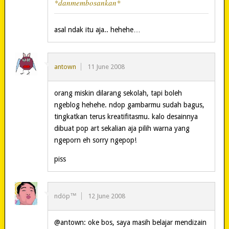
*danmembosankan*
asal ndak itu aja.. hehehe…
antown
11 June 2008
orang miskin dilarang sekolah, tapi boleh
ngeblog hehehe. ndop gambarmu sudah bagus,
tingkatkan terus kreatifitasmu. kalo desainnya
dibuat pop art sekalian aja pilih warna yang
ngeporn eh sorry ngepop!
piss
ndöp™
12 June 2008
@antown: oke bos, saya masih belajar mendizain