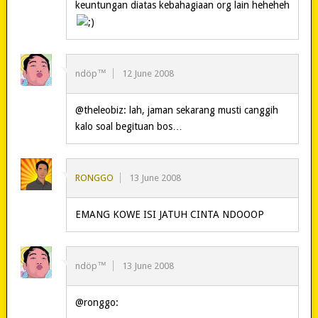
keuntungan diatas kebahagiaan org lain heheheh
ndöp™
12 June 2008
@theleobiz: lah, jaman sekarang musti canggih
kalo soal begituan bos…
RONGGO
13 June 2008
EMANG KOWE ISI JATUH CINTA NDOOOP
ndöp™
13 June 2008
@ronggo: