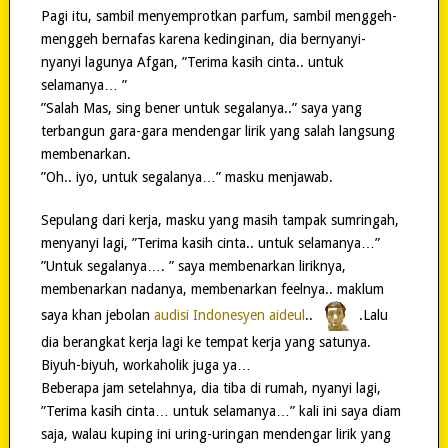
Pagi itu, sambil menyemprotkan parfum, sambil menggeh-
menggeh bernafas karena kedinginan, dia bernyanyi-
nyanyi lagunya Afgan, ”Terima kasih cinta.. untuk
selamanya… ”
”Salah Mas, sing bener untuk segalanya..” saya yang
terbangun gara-gara mendengar lirik yang salah langsung
membenarkan.
”Oh.. iyo, untuk segalanya…” masku menjawab.
Sepulang dari kerja, masku yang masih tampak sumringah,
menyanyi lagi, ”Terima kasih cinta.. untuk selamanya…”
”Untuk segalanya…. ” saya membenarkan liriknya,
membenarkan nadanya, membenarkan feelnya.. maklum
saya khan jebolan
audisi Indonesyen aideul
..
.Lalu
dia berangkat kerja lagi ke tempat kerja yang satunya.
Biyuh-biyuh, workaholik juga ya…
Beberapa jam setelahnya, dia tiba di rumah, nyanyi lagi,
”Terima kasih cinta… untuk selamanya…” kali ini saya diam
saja, walau kuping ini uring-uringan mendengar lirik yang