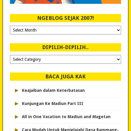
NGEBLOG SEJAK 2007!
Ngeblog
Sejak
2007!
DIPILIH-DIPILIH..
Dipilih-
dipilih..
BACA JUGA KAK
▸
Keajaiban dalam Keterbatasan
▸
Kunjungan Ke Madiun Part III
▸
All in One Vacation to Madiun and Magetan
▸
Cara Mudah Untuk Menjelajahi Desa Rammang-