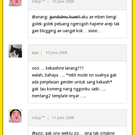
ndöp™
10 June 2008
@anang:
gundulmu kuwi!!
aku ae mben bengi
golek-golek peluang ngerogoh hapene arep tak
gae blogging ae uangel kok… xixixi…
aziz
10 June 2008
ooo…. kekasihne lanang???
walah, bahaya….. *teliti mode on soalnya gak
ada penjelasan gender untuk sang kekasih*
gak tau komeng nang nggonku saiki…..
mentang2 template enyar…..
ndöp™
11 June 2008
@aziz: gak ono wektu ziz… sing tak critakne