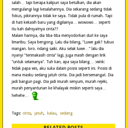
salah… tapi berapa kalipun saya betulkan, dia akan
mengulangi lagi kesalahannya. Dia sekarang sedang tidak
fokus, pikirannya tidak ke saya. Tidak pula di rumah. Tapi
di hati kekasih baru yang digilainya… wowowo… seperti
itu kah dahsyatnya cinta??
Malam harinya, dia tiba-tiba menyodorkan duit ke saya
limaribu. Saya bengong. Lalu dia bilang, ”Luwe gak? tukuo
mangan. loro. ndang saiki. Aku selak luwe…” lalu dia
nyanyi ”terimakasih cinta” lagi, juga masih dengan lirik
”untuk selamanya”. Tuh kan, apa saya bilang… :wink:
Ndak papa wis, aku suka dalam posisi seperti ini. Posisi di
mana masku sedang jatuh cinta. Dia jadi bersemangat. Dia
jadi bangun pagi. Dia jadi murah senyum, murah rejeki,
murah penyantunan ke khalayak miskin seperti saya…
hehehe…
Tags:
cinta
,
jatuh
,
kalau
,
sedang
RELATED POSTS