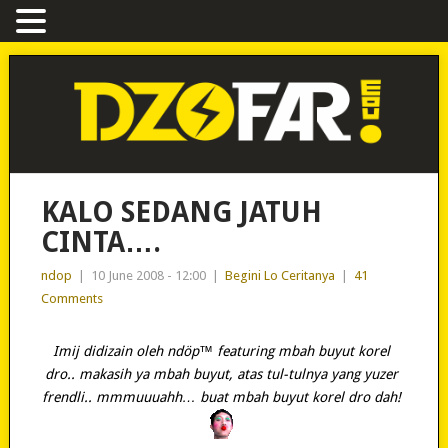
KALO SEDANG JATUH
CINTA….
ndop
|
10 June 2008 - 12:00
|
Begini Lo Ceritanya
|
41
Comments
Imij didizain oleh ndöp™ featuring mbah buyut korel
dro.. makasih ya mbah buyut, atas tul-tulnya yang yuzer
frendli.. mmmuuuahh… buat mbah buyut korel dro dah!