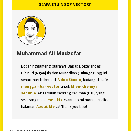
SIAPA ITU NDOP VECTOR?
Muhammad Ali Mudzofar
Bocah ngganteng putranya Bapak Dokterandes
Djainuri (Nganjuk) dan Munasikah (Tulungagung) ini
sehari-hari bekerja di
Ndop Studio
, kadang di cafe,
menggambar vector
untuk
klien-kliennya
sedunia
. Aku adalah seorang seniman (KTP) yang
sekarang mulai
melukis
. Wantuno mi mor? Just click
halaman
About Me
ya! Thank you beb!