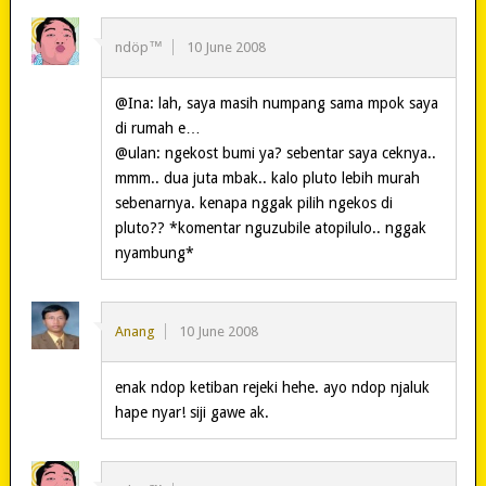
ndöp™
10 June 2008
@Ina: lah, saya masih numpang sama mpok saya
di rumah e…
@ulan: ngekost bumi ya? sebentar saya ceknya..
mmm.. dua juta mbak.. kalo pluto lebih murah
sebenarnya. kenapa nggak pilih ngekos di
pluto?? *komentar nguzubile atopilulo.. nggak
nyambung*
Anang
10 June 2008
enak ndop ketiban rejeki hehe. ayo ndop njaluk
hape nyar! siji gawe ak.