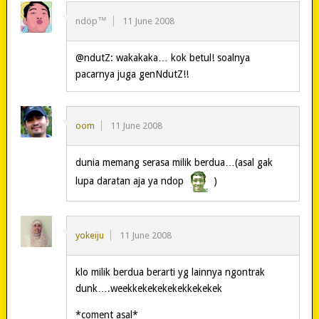
ndöp™
11 June 2008
@ndutZ: wakakaka… kok betul! soalnya
pacarnya juga genNdutZ!!
oom
11 June 2008
dunia memang serasa milik berdua…(asal gak
lupa daratan aja ya ndop
)
yokeiju
11 June 2008
klo milik berdua berarti yg lainnya ngontrak
dunk….weekkekekekekekkekekek
*coment asal*