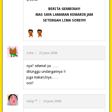
BERITA GEMBIRA!!!
MAS SAYA LAMARAN KEMARIN JAM
SETENGAH LIMA SORE!!!!!
ozha
23 June 2008
oya? selamat ya ……
ditunggu undangannya !!
juga makan2nya……
oce?
ndöp™
24 June 2008