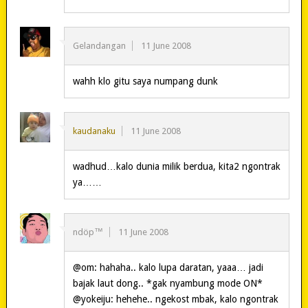
Gelandangan
11 June 2008
wahh klo gitu saya numpang dunk
kaudanaku
11 June 2008
wadhud…kalo dunia milik berdua, kita2 ngontrak
ya……
ndöp™
11 June 2008
@om: hahaha.. kalo lupa daratan, yaaa… jadi
bajak laut dong.. *gak nyambung mode ON*
@yokeiju: hehehe.. ngekost mbak, kalo ngontrak