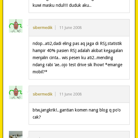
kuwi masku ndul!!! duduk aku..
sibermedik
11 June 2008
ndop..ati2,dadi eling pas aq jaga di RSJ,statistik
hampir 40% pasien RSJ adalah akibat kegagalan
menjalin cinta.. wis pesen ku ati2..mending
ndang rabi ‘ae..ojo test drive sik lhow! *emange
mobil?*
sibermedik
11 June 2008
btw,jangkrik!..gantian komen nang blog q po’o
cak?