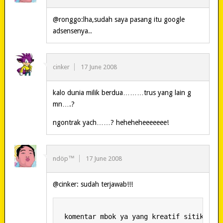
@ronggo:lha,sudah saya pasang itu google
adsensenya..
cinker
17 June 2008
kalo dunia milik berdua………trus yang lain g
mn….?
ngontrak yach……? heheheheeeeeee!
ndöp™
17 June 2008
@cinker: sudah terjawab!!!
 komentar mbok ya yang kreatif sitik ngo