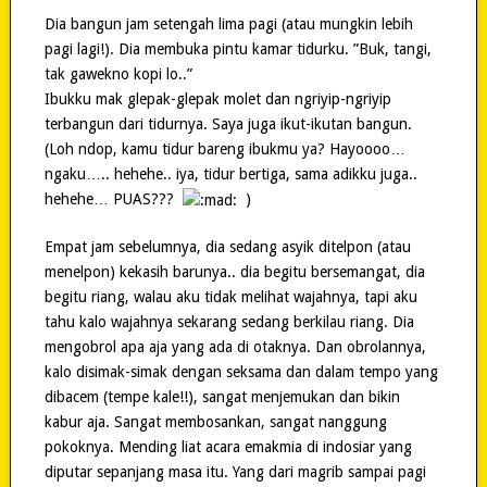
Dia bangun jam setengah lima pagi (atau mungkin lebih
pagi lagi!). Dia membuka pintu kamar tidurku. ”Buk, tangi,
tak gawekno kopi lo..”
Ibukku mak glepak-glepak molet dan ngriyip-ngriyip
terbangun dari tidurnya. Saya juga ikut-ikutan bangun.
(Loh ndop, kamu tidur bareng ibukmu ya? Hayoooo…
ngaku….. hehehe.. iya, tidur bertiga, sama adikku juga..
hehehe… PUAS???
)
Empat jam sebelumnya,
dia sedang asyik ditelpon (atau
menelpon) kekasih barunya.. dia begitu bersemangat, dia
begitu riang, walau aku tidak melihat wajahnya, tapi aku
tahu kalo wajahnya sekarang sedang berkilau riang. Dia
mengobrol apa aja yang ada di otaknya. Dan obrolannya,
kalo disimak-simak dengan seksama dan dalam tempo yang
dibacem (tempe kale!!), sangat menjemukan dan bikin
kabur aja. Sangat membosankan, sangat nanggung
pokoknya. Mending liat acara emakmia di indosiar yang
diputar sepanjang masa itu. Yang dari magrib sampai pagi