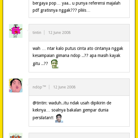
bergaya pop… yaa.. u punya referensi majalah
pdf gratisnya nggak??? pliiis…
tintin
12 June 2008
wah … ntar kalo putus cinta ato cintanya nggak
kesampaian gimana ndop ..?? apa masih kayak
gitu ..??
ndöp™
12 June 2008
@tintin: waduh..itu ndak usah dipikirin de
keknya… soalnya bakalan gempar dunia
persilatan!!