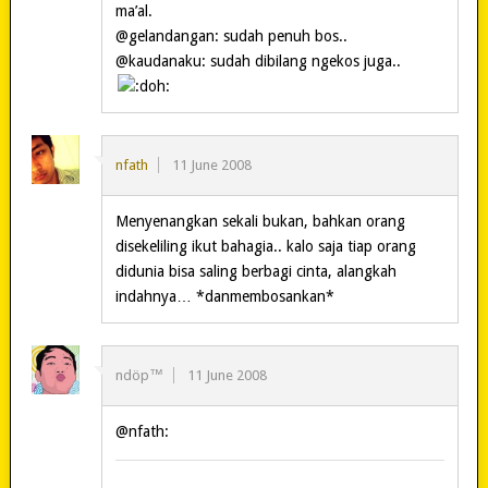
ma’al.
@gelandangan: sudah penuh bos..
@kaudanaku: sudah dibilang ngekos juga..
nfath
11 June 2008
Menyenangkan sekali bukan, bahkan orang
disekeliling ikut bahagia.. kalo saja tiap orang
didunia bisa saling berbagi cinta, alangkah
indahnya… *danmembosankan*
ndöp™
11 June 2008
@nfath: