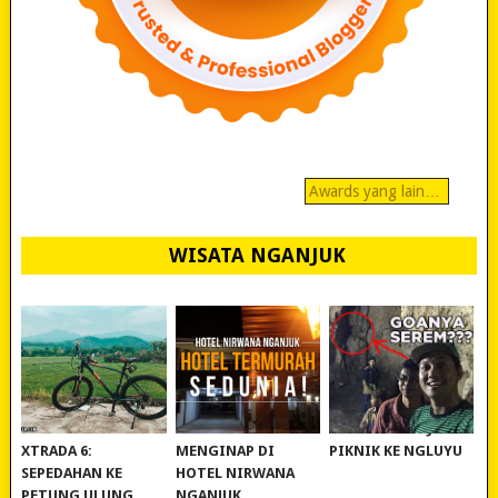
Awards yang lain…
WISATA NGANJUK
REVIEW POLYGON
MURAH BANGET!
WISATA NGANJUK:
XTRADA 6:
MENGINAP DI
PIKNIK KE NGLUYU
SEPEDAHAN KE
HOTEL NIRWANA
PETUNG ULUNG
NGANJUK