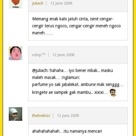
Juliach
12 June 2008
Memang enak kalo jatuh cinta, isiné cengar-
cengir terus ngoco, cengar-cengir meneh ngoco
maneh……
ndöp™
12 June 2008
@juliach: hahaha… iyo bener mbak.. masku
maleh macak… :nglamun:
parfume yo sak jabalekat. ambune mak senggg…
kringete ae sampek gak mambu.. xixixi…
theloebizz
12 June 2008
ahahahahahah…itu namanya mencari