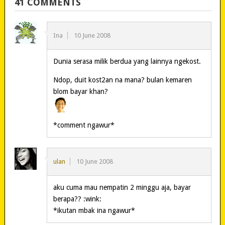
41 COMMENTS
Ina
10 June 2008
Dunia serasa milik berdua yang lainnya ngekost.
Ndop, duit kost2an na mana? bulan kemaren
blom bayar khan?
*comment ngawur*
ulan
10 June 2008
aku cuma mau nempatin 2 minggu aja, bayar
berapa?? :wink:
*ikutan mbak ina ngawur*