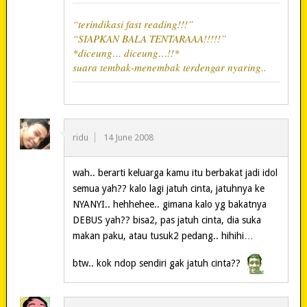
“terindikasi fast reading!!!”
“SIAPKAN BALA TENTARAAA!!!!!”
*diceung… diceung…!!*
suara tembak-menembak terdengar nyaring..
ridu
14 June 2008
wah.. berarti keluarga kamu itu berbakat jadi idol
semua yah?? kalo lagi jatuh cinta, jatuhnya ke
NYANYI.. hehhehee.. gimana kalo yg bakatnya
DEBUS yah?? bisa2, pas jatuh cinta, dia suka
makan paku, atau tusuk2 pedang.. hihihi…
btw.. kok ndop sendiri gak jatuh cinta??