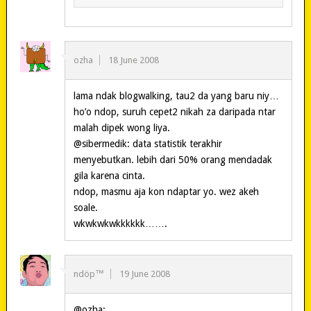
ozha
18 June 2008
lama ndak blogwalking, tau2 da yang baru niy…
ho’o ndop, suruh cepet2 nikah za daripada ntar
malah dipek wong liya.
@sibermedik: data statistik terakhir
menyebutkan. lebih dari 50% orang mendadak
gila karena cinta.
ndop, masmu aja kon ndaptar yo. wez akeh
soale.
wkwkwkwkkkkkk…….
ndöp™
19 June 2008
@ozha: