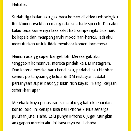
Hahaha.
Sudah tiga bulan aku gak baca komen di video unboxingku
itu. Komennya khan emang rata-rata hate speech. Dan aku
kalau baca komennya bisa sakit hati sampe ngilu trus naik
ke kepala dan mempengaruhi mood hari-hariku. Jadi aku
memutuskan untuk tidak membaca komen-komennya.
Namun ada yg caper banget loh! Merasa gak aku
tanggepin komennya, mereka pindah ke DM instagram.
Dan karena mereka baru kenal aku, padahal aku blohher
senior, pertanyaan yg keluar di DM instagram adalah
pertanyaan super basic yg bikin risih kayak, “Bang, kerjaan
sehari-hari apa?”
Mereka keknya penasaran sama aku yg katrok lebai dan
kontol
tolol ini kenapa bisa beli iPhone 7 Plus seharga
puluhan juta. Haha. Lalu punya iPhone 6 juga! Mungkin
anggapan mereka aku ini kaya raya ya. Hahaha