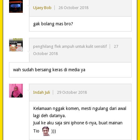
Ujaey Bob
26 October 2018
gak bolang mas bro?
penghilang flek ampuh untuk kulit sensitif
27
October 2018
wah sudah bersaing keras di media ya
Indah Juli
29 October 2018
Kelamaan nggak komen, mesti ngulang dari awal
lagi deh datanya.
Jual ke aku saja sini iphone 6-nya, buat mainan
Tio
)))