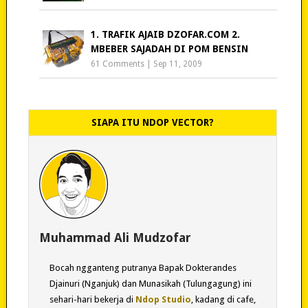
1. TRAFIK AJAIB DZOFAR.COM 2.
MBEBER SAJADAH DI POM BENSIN
61 Comments
|
Sep 11, 2009
SIAPA ITU NDOP VECTOR?
Muhammad Ali Mudzofar
Bocah ngganteng putranya Bapak Dokterandes
Djainuri (Nganjuk) dan Munasikah (Tulungagung) ini
sehari-hari bekerja di
Ndop Studio
, kadang di cafe,