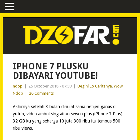
IPHONE 7 PLUSKU
DIBAYARI YOUTUBE!
ndop
|
25 October 2018 - 07:59
|
Begini Lo Ceritanya
,
Wow
Ndop
|
26 Comments
Akhirnya setelah 3 bulan dihujat sama netijen ganas di
yutub, video amboksing aifun sewen plus (iPhone 7 Plus)
32 GB ku yang seharga 10 juta 300 ribu itu tembus 500
ribu views.