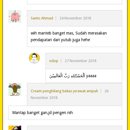
Santo Ahmad
24 November 2018
wih manteb banget mas, Sudah merasakan
pendapatan dari yutub juga hehe
ndop
27 November 2018
‎اَلْحَمْدُلِلهِ رَبِّ الْعَالَمِيْنَ yaaaa
Cream penghilang bekas jerawat ampuh
26
November 2018
Mantap banget gan,jd pengen nih