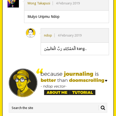
Wong Takapusi
4 February 2019
Mulyo Uripmu Ndop
ndop
4 February 2019
‎اَلْحَمْدُلِلهِ رَبِّ الْعَالَمِيْنَ kang..