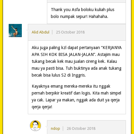
Thank you Asfa boloku kuliah plus
bolo numpak sepur! Hahahaha.
Alid Abdul
25 October 2018
Aku juga paling kzl dapat pertanyaan “KERJANYA
APA SIH KOK BISA JALAN-JALAN”. Astajim mau
tukang becak kek mau jualan cireng kek. Kalau
mau ya pasti bisa. Tuh buktinya ada anak tukang
becak bisa lulus S2 di Inggris.
Kayaknya emang mereka-mereka itu nggak
pernah berpikir kreatif dan logis. Kita mah simpel
ya cak. Lapar ya makan, nggak ada duit ya qerja
qerja qerja!
ndop
26 October 2018