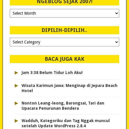
NGEBLOG SEJAK 2007!
Ngeblog
Sejak
2007!
DIPILIH-DIPILIH..
Dipilih-
dipilih..
BACA JUGA KAK
▸
Jam 3:38 Belum Tidur Loh Aku!
▸
Wisata Karimun Jawa: Menginap di Jepara Beach
Hotel
▸
Nonton Leang-leong, Barongsai, Tari dan
Upacara Penurunan Bendera
▸
Wadduh, Kategoriku dan Tag Nggak muncul
setelah Update WordPress 2.8.4