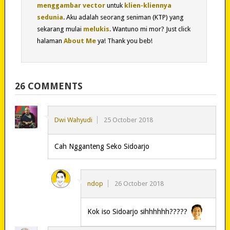
menggambar vector
untuk
klien-kliennya
sedunia
. Aku adalah seorang seniman (KTP) yang
sekarang mulai
melukis
. Wantuno mi mor? Just click
halaman
About Me
ya! Thank you beb!
26 COMMENTS
Dwi Wahyudi
25 October 2018
Cah Ngganteng Seko Sidoarjo
ndop
26 October 2018
Kok iso Sidoarjo sihhhhhh?????