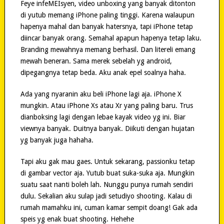
Feye infeMEIsyen, video unboxing yang banyak ditonton
di yutub memang iPhone paling tinggi. Karena walaupun
hapenya mahal dan banyak hatersnya, tapi iPhone tetap
diincar banyak orang. Semahal apapun hapenya tetap laku.
Branding mewahnya memang berhasil. Dan litereli emang
mewah beneran. Sama merek sebelah yg android,
dipegangnya tetap beda. Aku anak epel soalnya haha.
Ada yang nyaranin aku beli iPhone lagi aja. iPhone X
mungkin. Atau iPhone Xs atau Xr yang paling baru. Trus
dianboksing lagi dengan lebae kayak video yg ini. Biar
viewnya banyak. Duitnya banyak. Diikuti dengan hujatan
yg banyak juga hahaha.
Tapi aku gak mau gaes. Untuk sekarang, passionku tetap
di gambar vector aja. Yutub buat suka-suka aja. Mungkin
suatu saat nanti boleh lah. Nunggu punya rumah sendiri
dulu. Sekalian aku sulap jadi setudiyo shooting. Kalau di
rumah mamahku ini, cuman kamar sempit doang! Gak ada
speis yg enak buat shooting. Hehehe