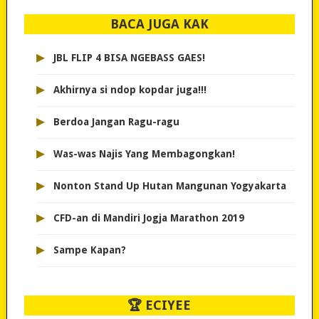
BACA JUGA KAK
▸
JBL FLIP 4 BISA NGEBASS GAES!
▸
Akhirnya si ndop kopdar juga!!!
▸
Berdoa Jangan Ragu-ragu
▸
Was-was Najis Yang Membagongkan!
▸
Nonton Stand Up Hutan Mangunan Yogyakarta
▸
CFD-an di Mandiri Jogja Marathon 2019
▸
Sampe Kapan?
🏆 ECIYEE