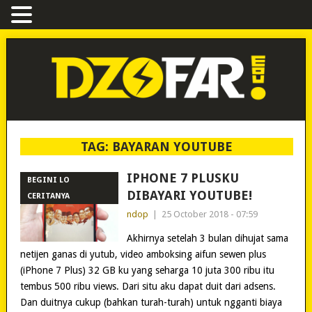
TAG:
BAYARAN YOUTUBE
IPHONE 7 PLUSKU
BEGINI LO
DIBAYARI YOUTUBE!
CERITANYA
ndop
|
25 October 2018 - 07:59
Akhirnya setelah 3 bulan dihujat sama
netijen ganas di yutub, video amboksing aifun sewen plus
(iPhone 7 Plus) 32 GB ku yang seharga 10 juta 300 ribu itu
tembus 500 ribu views. Dari situ aku dapat duit dari adsens.
Dan duitnya cukup (bahkan turah-turah) untuk ngganti biaya