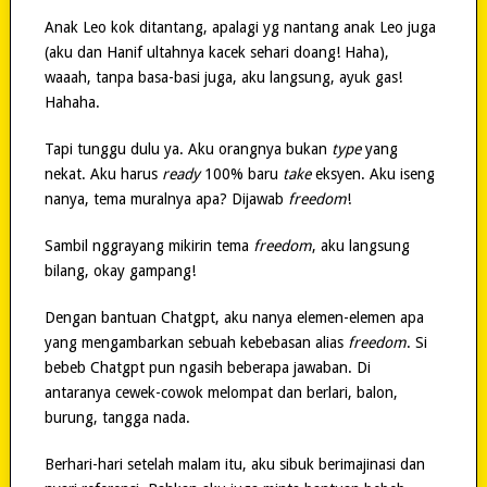
Anak Leo kok ditantang, apalagi yg nantang anak Leo juga
(aku dan Hanif ultahnya kacek sehari doang! Haha),
waaah, tanpa basa-basi juga, aku langsung, ayuk gas!
Hahaha.
Tapi tunggu dulu ya. Aku orangnya bukan
type
yang
nekat. Aku harus
ready
100% baru
take
eksyen. Aku iseng
nanya, tema muralnya apa? Dijawab
freedom
!
Sambil nggrayang mikirin tema
freedom
, aku langsung
bilang, okay gampang!
Dengan bantuan Chatgpt, aku nanya elemen-elemen apa
yang mengambarkan sebuah kebebasan alias
freedom
. Si
bebeb Chatgpt pun ngasih beberapa jawaban. Di
antaranya cewek-cowok melompat dan berlari, balon,
burung, tangga nada.
Berhari-hari setelah malam itu, aku sibuk berimajinasi dan