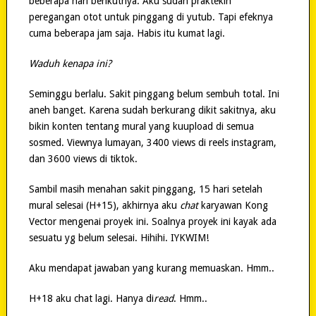
beberapa hari berikutnya. Aku sudah praktekin
peregangan otot untuk pinggang di yutub. Tapi efeknya
cuma beberapa jam saja. Habis itu kumat lagi.
Waduh kenapa ini?
Seminggu berlalu. Sakit pinggang belum sembuh total. Ini
aneh banget. Karena sudah berkurang dikit sakitnya, aku
bikin konten tentang mural yang kuupload di semua
sosmed. Viewnya lumayan, 3400 views di reels instagram,
dan 3600 views di tiktok.
Sambil masih menahan sakit pinggang, 15 hari setelah
mural selesai (H+15), akhirnya aku
chat
karyawan Kong
Vector mengenai proyek ini. Soalnya proyek ini kayak ada
sesuatu yg belum selesai. Hihihi. IYKWIM!
Aku mendapat jawaban yang kurang memuaskan. Hmm..
H+18 aku chat lagi. Hanya di
read
. Hmm..