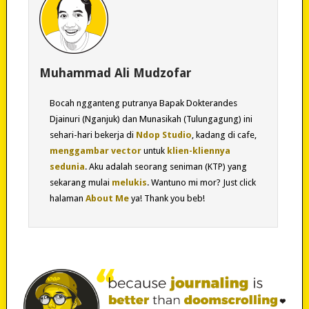
Muhammad Ali Mudzofar
Bocah ngganteng putranya Bapak Dokterandes
Djainuri (Nganjuk) dan Munasikah (Tulungagung) ini
sehari-hari bekerja di
Ndop Studio
, kadang di cafe,
menggambar vector
untuk
klien-kliennya
sedunia
. Aku adalah seorang seniman (KTP) yang
sekarang mulai
melukis
. Wantuno mi mor? Just click
halaman
About Me
ya! Thank you beb!