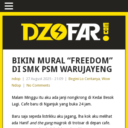
BIKIN MURAL “FREEDOM”
DI SMK PSM WARUJAYENG
ndop
|
27 August 2025 - 21:09
|
Begini Lo Ceritanya
,
Wow
Ndop
|
No Comments
Malam Minggu itu aku ada janji nongkrong di Kedai Besok
Lagi. Cafe baru di Nganjuk yang buka 24 jam.
Baru saja sepeda listrikku aku jagang, lha kok aku melihat
ada Hanif
and the gang
magrok di trotoar di depan cafe.