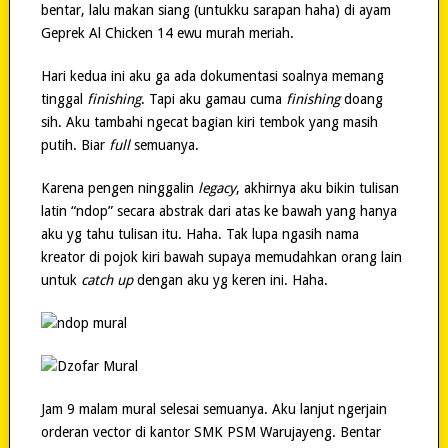
bentar, lalu makan siang (untukku sarapan haha) di ayam
Geprek Al Chicken 14 ewu murah meriah.
Hari kedua ini aku ga ada dokumentasi soalnya memang
tinggal
finishing
. Tapi aku gamau cuma
finishing
doang
sih. Aku tambahi ngecat bagian kiri tembok yang masih
putih. Biar
full
semuanya.
Karena pengen ninggalin
legacy
, akhirnya aku bikin tulisan
latin “ndop” secara abstrak dari atas ke bawah yang hanya
aku yg tahu tulisan itu. Haha. Tak lupa ngasih nama
kreator di pojok kiri bawah supaya memudahkan orang lain
untuk
catch up
dengan aku yg keren ini. Haha.
Jam 9 malam mural selesai semuanya. Aku lanjut ngerjain
orderan vector di kantor SMK PSM Warujayeng. Bentar