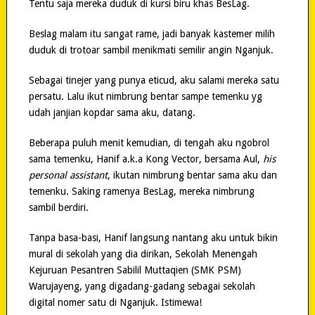
Tentu saja mereka duduk di kursi biru khas BesLag.
Beslag malam itu sangat rame, jadi banyak kastemer milih
duduk di trotoar sambil menikmati semilir angin Nganjuk.
Sebagai tinejer yang punya eticud, aku salami mereka satu
persatu. Lalu ikut nimbrung bentar sampe temenku yg
udah janjian kopdar sama aku, datang.
Beberapa puluh menit kemudian, di tengah aku ngobrol
sama temenku, Hanif a.k.a Kong Vector, bersama Aul,
his
personal assistant
, ikutan nimbrung bentar sama aku dan
temenku. Saking ramenya BesLag, mereka nimbrung
sambil berdiri.
Tanpa basa-basi, Hanif langsung nantang aku untuk bikin
mural di sekolah yang dia dirikan, Sekolah Menengah
Kejuruan Pesantren Sabilil Muttaqien (SMK PSM)
Warujayeng, yang digadang-gadang sebagai sekolah
digital nomer satu di Nganjuk. Istimewa!