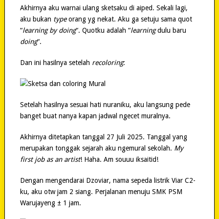
Akhirnya aku warnai ulang sketsaku di aiped. Sekali lagi,
aku bukan
type
orang yg nekat. Aku ga setuju sama quot
“
learning by doing
“. Quotku adalah “
learning
dulu baru
doing
“.
Dan ini hasilnya setelah
recoloring
:
Setelah hasilnya sesuai hati nuraniku, aku langsung pede
banget buat nanya kapan jadwal ngecet muralnya.
Akhirnya ditetapkan tanggal 27 Juli 2025. Tanggal yang
merupakan tonggak sejarah aku ngemural sekolah.
My
first job as an artist
! Haha. Am souuu iksaitid!
Dengan mengendarai Dzoviar, nama sepeda listrik Viar C2-
ku, aku otw jam 2 siang. Perjalanan menuju SMK PSM
Warujayeng ± 1 jam.