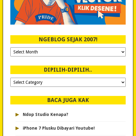
NGEBLOG SEJAK 2007!
Ngeblog
Sejak
2007!
DIPILIH-DIPILIH..
Dipilih-
dipilih..
BACA JUGA KAK
▸
Ndop Studio Kenapa?
▸
iPhone 7 Plusku Dibayari Youtube!