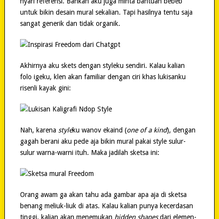
nyari referensi. Bahkan aku juga minta bantuan bebeb
untuk bikin desain mural sekalian. Tapi hasilnya tentu saja
sangat generik dan tidak organik.
Akhirnya aku skets dengan styleku sendiri. Kalau kalian
folo igeku, klen akan familiar dengan ciri khas lukisanku
risenli kayak gini:
Nah, karena
style
ku wanov ekaind (
one of a kind
), dengan
gagah berani aku pede aja bikin mural pakai style sulur-
sulur warna-warni ituh. Maka jadilah sketsa ini:
Orang awam ga akan tahu ada gambar apa aja di sketsa
benang meliuk-liuk di atas. Kalau kalian punya kecerdasan
tinggi, kalian akan menemukan
hidden shapes
dari elemen-