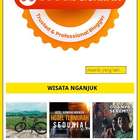
Awards yang lain…
WISATA NGANJUK
REVIEW POLYGON
MURAH BANGET!
WISATA NGANJUK: