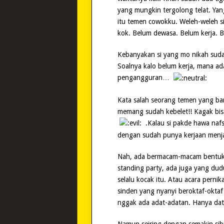
yang mungkin tergolong telat. Yan
itu temen cowokku. Weleh-weleh sim
kok. Belum dewasa. Belum kerja. B
Kebanyakan si yang mo nikah sudah
Soalnya kalo belum kerja, mana ad
pengangguran…
Kata salah seorang temen yang baru
memang sudah kebelet!! Kagak bi
.Kalau si pakde hawa naf
dengan sudah punya kerjaan menja
Nah, ada bermacam-macam bentuk 
standing party, ada juga yang du
selalu kocak itu. Atau acara perni
sinden yang nyanyi beroktaf-oktaf
nggak ada adat-adatan. Hanya da
Namun seiring dengan semakin sib