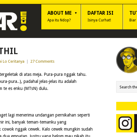
ABOUT ME
DAFTAR ISI
TU
Apa itu Ndop?
Isinya Curhat!
Biar
THIL
i Lo Ceritanya
|
27 Comments
 tergeletak di atas meja. Pura-pura nggak tahu.
ura-pura..), padahal jelas-jelas itu adalah
 te es enku (MTsN) dulu.
get lagi menerima undangan pernikahan seperti
khir ini, banyak teman-temanku yang
 cowok nggak cewek. Kalo cewek mungkin sudah
a dua empatan. Justru yang belom mau nikah itu