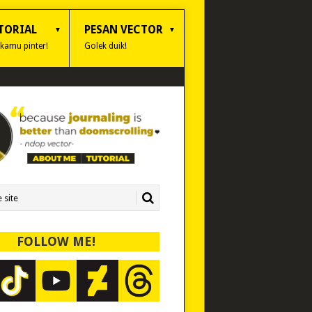
TORIAL
PESAN VECTOR
 kamu pinter!
Golek duik!
FOLLOW ME!