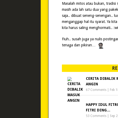
Masalah mitos atau bukan, tradisi 
masih ada lah satu dua yang pakek
saja.. dibuat seneng-senengan.. lu
menganggap hal itu syarat. Ya kit
kita harus saling menghormati.. :w
Fiuh.. susah juga ya nulis posti
tenaga dan pikiran…
RE
CERITA DIBALIK
ANGIN
67 Comments
|
Feb 1
HAPPY IDUL FITR
FITRI DING…
53 Comments
|
Sep 2