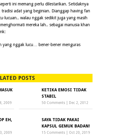
seperti ini memang perlu dilestarikan. Setidaknya
 tradisi adat yang beginian. Dianggap having fan
cu-lucuan.. walau nggak sedikit juga yang masih
a menghormati mereka lah.. sebagai manusia khan
ink:
ngan yang nggak lucu… bener-bener menguras
LATED POSTS
 MASUK
KETIKA EMOSI TIDAK
STABIL
8, 2009
50 Comments
|
Dec 2, 2012
OP EH,
SAYA TIDAK PAKAI
KAPSUL GEMUK BADAN!
3, 2009
15 Comments
|
Oct 20, 2019