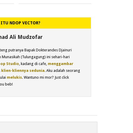
 ITU NDOP VECTOR?
d Ali Mudzofar
eng putranya Bapak Dokterandes Djainuri
 Munasikah (Tulungagung) ini sehari-hari
op Studio
, kadang di cafe,
menggambar
k
klien-kliennya sedunia
. Aku adalah seorang
ulai
melukis
. Wantuno mi mor? Just click
ou beb!