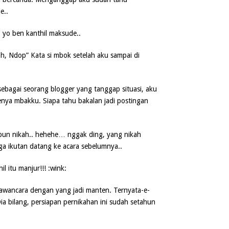
e..
h, Ndop” Kata si mbok setelah aku sampai di
sebagai seorang blogger yang tanggap situasi, aku
ya mbakku. Siapa tahu bakalan jadi postingan
pun nikah.. hehehe… nggak ding, yang nikah
a ikutan datang ke acara sebelumnya..
 itu manjur!!! :wink:
awancara dengan yang jadi manten. Ternyata-e-
ia bilang, persiapan pernikahan ini sudah setahun