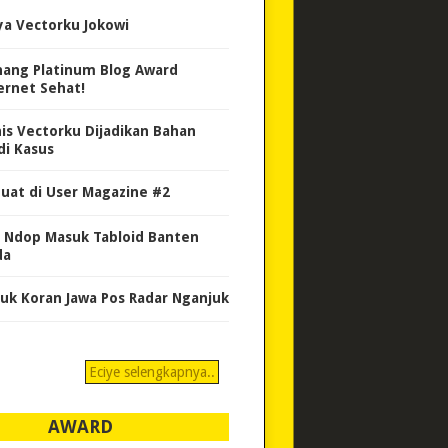
ya Vectorku Jokowi
ang Platinum Blog Award
ernet Sehat!
nis Vectorku Dijadikan Bahan
di Kasus
uat di User Magazine #2
 Ndop Masuk Tabloid Banten
da
uk Koran Jawa Pos Radar Nganjuk
Eciye selengkapnya..
AWARD