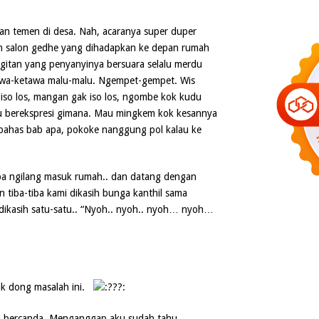
an temen di desa. Nah, acaranya super duper
in salon gedhe yang dihadapkan ke depan rumah
angitan yang penyanyinya bersuara selalu merdu
etawa-ketawa malu-malu. Ngempet-gempet. Wis
iso los, mangan gak iso los, ngombe kok kudu
u berekspresi gimana. Mau mingkem kok kesannya
ahas bab apa, pokoke nanggung pol kalau ke
iba ngilang masuk rumah.. dan datang dengan
 tiba-tiba kami dikasih bunga kanthil sama
 dikasih satu-satu.. “Nyoh.. nyoh.. nyoh… nyoh…
k dong masalah ini.
 bercanda. Menganggap aku sudah tahu