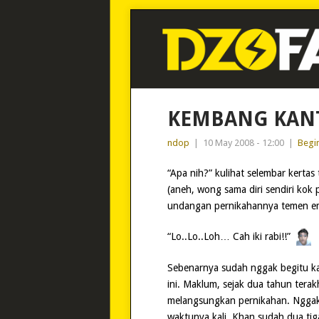
KEMBANG KAN
ndop
|
10 May 2008 - 12:00
|
Begin
“Apa nih?” kulihat selembar kertas
(aneh, wong sama diri sendiri kok p
undangan pernikahannya temen em
“Lo..Lo..Loh… Cah iki rabi!!”
Sebenarnya sudah nggak begitu ka
ini. Maklum, sejak dua tahun tera
melangsungkan pernikahan. Nggak
waktunya kali. Khan sudah dua tig