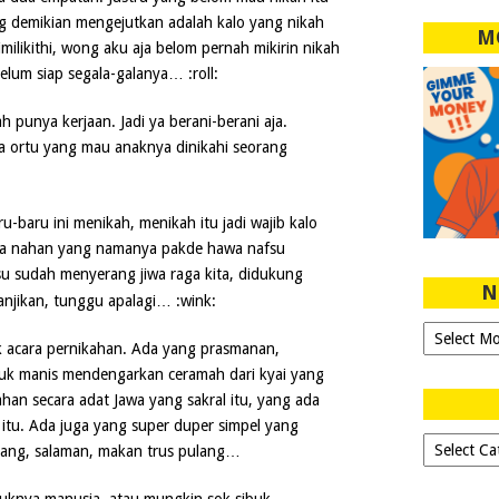
g demikian mengejutkan adalah kalo yang nikah
M
ilikithi, wong aku aja belom pernah mikirin nikah
elum siap segala-galanya… :roll:
 punya kerjaan. Jadi ya berani-berani aja.
a ortu yang mau anaknya dinikahi seorang
-baru ini menikah, menikah itu jadi wajib kalo
sa nahan yang namanya pakde hawa nafsu
su sudah menyerang jiwa raga kita, didukung
N
njikan, tunggu apalagi… :wink:
Ngeblog
acara pernikahan. Ada yang prasmanan,
Sejak
duk manis mendengarkan ceramah dari kyai yang
2007!
kahan secara adat Jawa yang sakral itu, yang ada
 itu. Ada juga yang super duper simpel yang
Dipilih-
tang, salaman, makan trus pulang…
dipilih..
uknya manusia, atau mungkin sok sibuk,