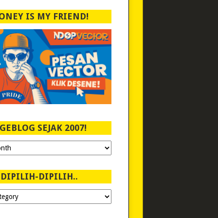
ONEY IS MY FRIEND!
GEBLOG SEJAK 2007!
DIPILIH-DIPILIH..