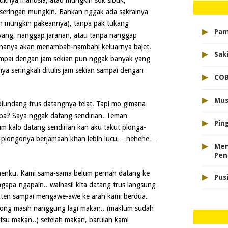
t seringan mungkin. Bahkan nggak ada sakralnya
ain mungkin pakeannya), tanpa pak tukang
▸
Pam
yang, nanggap jaranan, atau tanpa nanggap
hanya akan menambah-nambahi keluarnya bajet.
▸
Sak
sampai dengan jam sekian pun nggak banyak yang
nya seringkali ditulis jam sekian sampai dengan
▸
COB
▸
Mus
diundang trus datangnya telat. Tapi mo gimana
napa? Saya nggak datang sendirian. Teman-
▸
Pin
m kalo datang sendirian kan aku takut plonga-
a-plongonya berjamaah khan lebih lucu… hehehe…
▸
Men
Pen
enku. Kami sama-sama belum pernah datang ke
▸
Pus
ngapa-ngapain.. walhasil kita datang trus langsung
nten sampai mengawe-awe ke arah kami berdua.
wong masih nanggung lagi makan.. (maklum sudah
su makan..) setelah makan, barulah kami