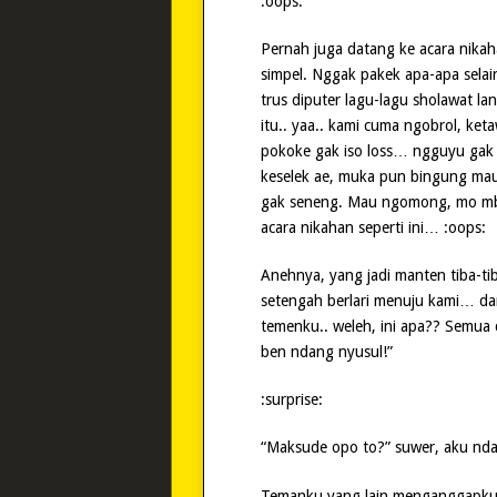
:oops:
Pernah juga datang ke acara nikah
simpel. Nggak pakek apa-apa sela
trus diputer lagu-lagu sholawat l
itu.. yaa.. kami cuma ngobrol, k
pokoke gak iso loss… ngguyu gak 
keselek ae, muka pun bingung ma
gak seneng. Mau ngomong, mo mb
acara nikahan seperti ini… :oops:
Anehnya, yang jadi manten tiba-t
setengah berlari menuju kami… dan
temenku.. weleh, ini apa?? Semua
ben ndang nyusul!”
:surprise:
“Maksude opo to?” suwer, aku nda
Temanku yang lain menganggapku