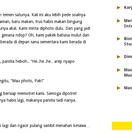
▸
Kar
temen satunya. Kali ini aku lebih pede soalnya
▸
Men
aman, baru makan, trus habis makan bingung
Int
nya akal. Kami minta diphoto dulu. Dan yang jadi
gimana ndop? Oh, kami pakek bahasa mulut dan
▸
Bis
berada di depan sana sementara kami berada di
Stu
▸
Dim
panitia heboh.. “He..he..he.. arep nyapo
▸
Mas
Mu
gitu, “Mau photo, Pak!”
▸
Mas
 bersiap memotret kami. Semoga dipotret
ya habis lagi, makanya panitia tadi nanya.
an lagi dan ngacir pulang sambil menahan ketawa…