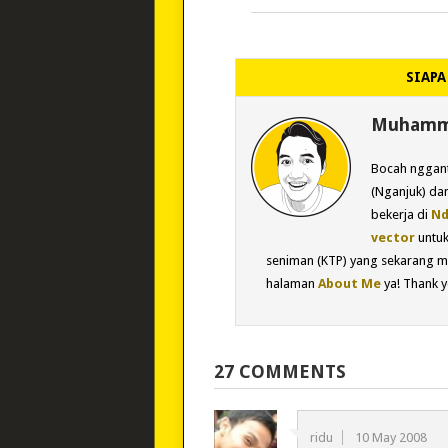
SIAPA
Muhamma
Bocah nggant
(Nganjuk) dan
bekerja di
Nd
vector
untu
seniman (KTP) yang sekarang m
halaman
About Me
ya! Thank y
27 COMMENTS
ridu
10 May 2008