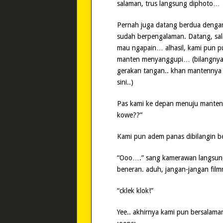
salaman, trus langsung diphoto…
Pernah juga datang berdua dengan 
sudah berpengalaman. Datang, sal
mau ngapain… alhasil, kami pun pu
manten menyanggupi… (bilangnya 
gerakan tangan.. khan mantennya 
sini..)
Pas kami ke depan menuju manten, 
kowe??”
Kami pun adem panas dibilangin be
“Ooo….” sang kamerawan langsung
beneran. aduh, jangan-jangan filmn
“cklek klok!”
Yee.. akhirnya kami pun bersalam