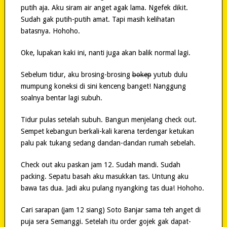
putih aja. Aku siram air anget agak lama. Ngefek dikit.
Sudah gak putih-putih amat. Tapi masih kelihatan
batasnya. Hohoho.
Oke, lupakan kaki ini, nanti juga akan balik normal lagi.
Sebelum tidur, aku brosing-brosing
bokep
yutub dulu
mumpung koneksi di sini kenceng banget! Nanggung
soalnya bentar lagi subuh.
Tidur pulas setelah subuh. Bangun menjelang check out.
Sempet kebangun berkali-kali karena terdengar ketukan
palu pak tukang sedang dandan-dandan rumah sebelah.
Check out aku paskan jam 12. Sudah mandi. Sudah
packing. Sepatu basah aku masukkan tas. Untung aku
bawa tas dua. Jadi aku pulang nyangking tas dua! Hohoho.
Cari sarapan (jam 12 siang) Soto Banjar sama teh anget di
puja sera Semanggi. Setelah itu order gojek gak dapat-