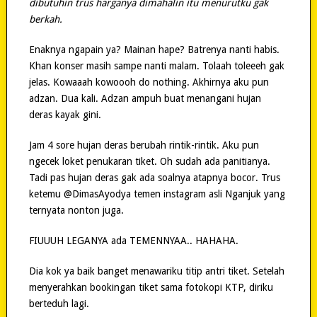
dibutuhin trus harganya dimahalin itu menurutku gak
berkah.
Enaknya ngapain ya? Mainan hape? Batrenya nanti habis.
Khan konser masih sampe nanti malam. Tolaah toleeeh gak
jelas. Kowaaah kowoooh do nothing. Akhirnya aku pun
adzan. Dua kali. Adzan ampuh buat menangani hujan
deras kayak gini.
Jam 4 sore hujan deras berubah rintik-rintik. Aku pun
ngecek loket penukaran tiket. Oh sudah ada panitianya.
Tadi pas hujan deras gak ada soalnya atapnya bocor. Trus
ketemu @DimasAyodya temen instagram asli Nganjuk yang
ternyata nonton juga.
FIUUUH LEGANYA ada TEMENNYAA.. HAHAHA.
Dia kok ya baik banget menawariku titip antri tiket. Setelah
menyerahkan bookingan tiket sama fotokopi KTP, diriku
berteduh lagi.