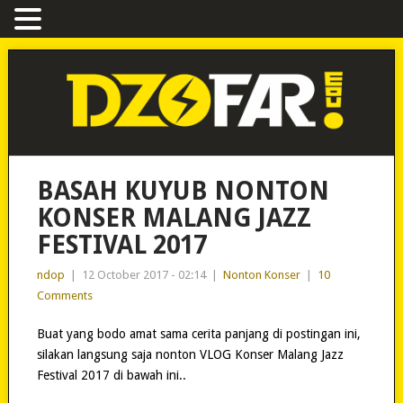
BASAH KUYUB NONTON
KONSER MALANG JAZZ
FESTIVAL 2017
ndop
|
12 October 2017 - 02:14
|
Nonton Konser
|
10
Comments
Buat yang bodo amat sama cerita panjang di postingan ini,
silakan langsung saja nonton VLOG Konser Malang Jazz
Festival 2017 di bawah ini..