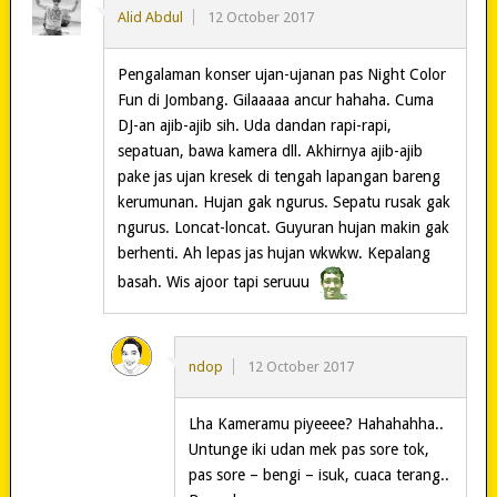
Alid Abdul
12 October 2017
Pengalaman konser ujan-ujanan pas Night Color
Fun di Jombang. Gilaaaaa ancur hahaha. Cuma
DJ-an ajib-ajib sih. Uda dandan rapi-rapi,
sepatuan, bawa kamera dll. Akhirnya ajib-ajib
pake jas ujan kresek di tengah lapangan bareng
kerumunan. Hujan gak ngurus. Sepatu rusak gak
ngurus. Loncat-loncat. Guyuran hujan makin gak
berhenti. Ah lepas jas hujan wkwkw. Kepalang
basah. Wis ajoor tapi seruuu
ndop
12 October 2017
Lha Kameramu piyeeee? Hahahahha..
Untunge iki udan mek pas sore tok,
pas sore – bengi – isuk, cuaca terang..