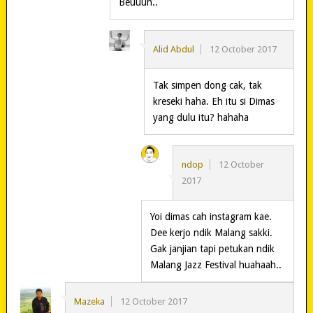
Beuuuh..
Alid Abdul
12 October 2017
Tak simpen dong cak, tak
kreseki haha. Eh itu si Dimas
yang dulu itu? hahaha
ndop
12 October
2017
Yoi dimas cah instagram kae.
Dee kerjo ndik Malang sakki.
Gak janjian tapi petukan ndik
Malang Jazz Festival huahaah..
Mazeka
12 October 2017