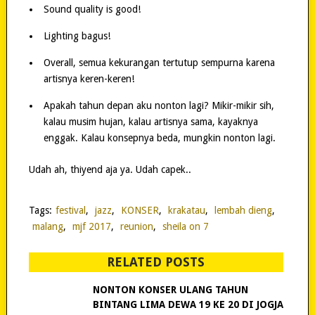
Sound quality is good!
Lighting bagus!
Overall, semua kekurangan tertutup sempurna karena
artisnya keren-keren!
Apakah tahun depan aku nonton lagi? Mikir-mikir sih,
kalau musim hujan, kalau artisnya sama, kayaknya
enggak. Kalau konsepnya beda, mungkin nonton lagi.
Udah ah, thiyend aja ya. Udah capek..
Tags:
festival
,
jazz
,
KONSER
,
krakatau
,
lembah dieng
,
malang
,
mjf 2017
,
reunion
,
sheila on 7
RELATED POSTS
NONTON KONSER ULANG TAHUN
BINTANG LIMA DEWA 19 KE 20 DI JOGJA