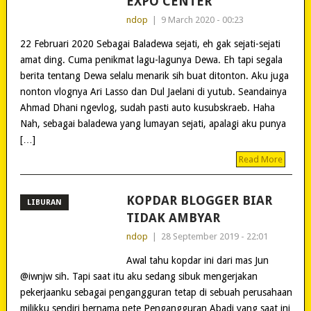
EXPO CENTER
ndop
|
9 March 2020 - 00:23
22 Februari 2020 Sebagai Baladewa sejati, eh gak sejati-sejati
amat ding. Cuma penikmat lagu-lagunya Dewa. Eh tapi segala
berita tentang Dewa selalu menarik sih buat ditonton. Aku juga
nonton vlognya Ari Lasso dan Dul Jaelani di yutub. Seandainya
Ahmad Dhani ngevlog, sudah pasti auto kusubskraeb. Haha
Nah, sebagai baladewa yang lumayan sejati, apalagi aku punya
[…]
Read More
KOPDAR BLOGGER BIAR
LIBURAN
TIDAK AMBYAR
ndop
|
28 September 2019 - 22:01
Awal tahu kopdar ini dari mas Jun
@iwnjw sih. Tapi saat itu aku sedang sibuk mengerjakan
pekerjaanku sebagai pengangguran tetap di sebuah perusahaan
milikku sendiri bernama pete Pengangguran Abadi yang saat ini