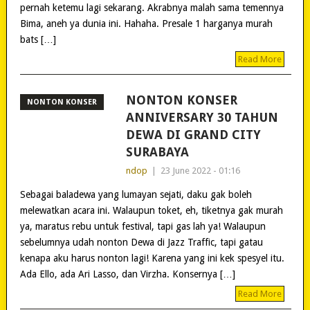
pernah ketemu lagi sekarang. Akrabnya malah sama temennya
Bima, aneh ya dunia ini. Hahaha. Presale 1 harganya murah
bats […]
Read More
NONTON KONSER
NONTON KONSER
ANNIVERSARY 30 TAHUN
DEWA DI GRAND CITY
SURABAYA
ndop
|
23 June 2022 - 01:16
Sebagai baladewa yang lumayan sejati, daku gak boleh
melewatkan acara ini. Walaupun toket, eh, tiketnya gak murah
ya, maratus rebu untuk festival, tapi gas lah ya! Walaupun
sebelumnya udah nonton Dewa di Jazz Traffic, tapi gatau
kenapa aku harus nonton lagi! Karena yang ini kek spesyel itu.
Ada Ello, ada Ari Lasso, dan Virzha. Konsernya […]
Read More