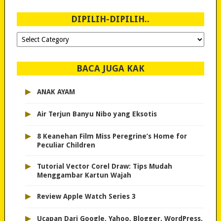
2007!
DIPILIH-DIPILIH..
Dipilih-
dipilih..
BACA JUGA KAK
▸
ANAK AYAM
▸
Air Terjun Banyu Nibo yang Eksotis
▸
8 Keanehan Film Miss Peregrine’s Home for
Peculiar Children
▸
Tutorial Vector Corel Draw: Tips Mudah
Menggambar Kartun Wajah
▸
Review Apple Watch Series 3
▸
Ucapan Dari Google, Yahoo, Blogger, WordPress,