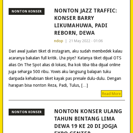
NONTON JAZZ TRAFFIC:
NONTON KONSER
KONSER BARRY
LIKUMAHUWA, PADI
REBORN, DEWA
ndop
|
21 May 2022 - 01:06
Dari awal jualan tiket di instagram, aku sudah membedek kalau
acaranya bakalan full kritik. Lha piye? Katanya tiket dijual OTS
alias On The Spot alias di lokasi, lha kok tiba-tiba dijual online
juga seharga 500 ribu. Yowis aku langsung balapan tuku
daripada kehabisan tiket kayak pas presale dulu-dulu. Dengan
harapan bisa nonton Reza, Padi, Tulus, […]
Read More
NONTON KONSER ULANG
NONTON KONSER
TAHUN BINTANG LIMA
DEWA 19 KE 20 DI JOGJA