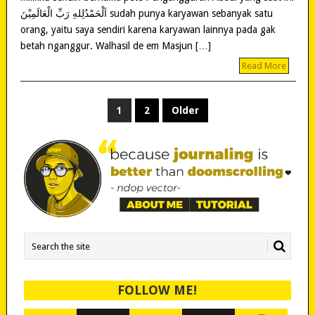
orang, yaitu saya sendiri karena karyawan lainnya pada gak
betah nganggur. Walhasil de em Masjun […]
Read More
POSTS
1
2
Older
PAGINATION
FOLLOW ME!