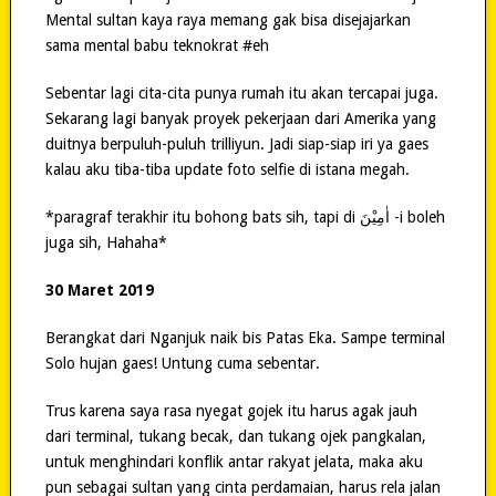
Mental sultan kaya raya memang gak bisa disejajarkan
sama mental babu teknokrat #eh
Sebentar lagi cita-cita punya rumah itu akan tercapai juga.
Sekarang lagi banyak proyek pekerjaan dari Amerika yang
duitnya berpuluh-puluh trilliyun. Jadi siap-siap iri ya gaes
kalau aku tiba-tiba update foto selfie di istana megah.
*paragraf terakhir itu bohong bats sih, tapi di اٰمِيْنَ -i boleh
juga sih, Hahaha*
30 Maret 2019
Berangkat dari Nganjuk naik bis Patas Eka. Sampe terminal
Solo hujan gaes! Untung cuma sebentar.
Trus karena saya rasa nyegat gojek itu harus agak jauh
dari terminal, tukang becak, dan tukang ojek pangkalan,
untuk menghindari konflik antar rakyat jelata, maka aku
pun sebagai sultan yang cinta perdamaian, harus rela jalan