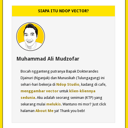
SIAPA ITU NDOP VECTOR?
Muhammad Ali Mudzofar
Bocah ngganteng putranya Bapak Dokterandes
Djainuri (Nganjuk) dan Munasikah (Tulungagung) ini
sehari-hari bekerja di
Ndop Studio
, kadang di cafe,
menggambar vector
untuk
klien-kliennya
sedunia
. Aku adalah seorang seniman (KTP) yang
sekarang mulai
melukis
. Wantuno mi mor? Just click
halaman
About Me
ya! Thank you beb!