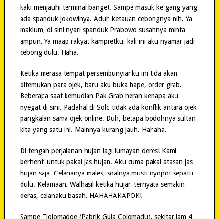
kaki menjauhi terminal banget. Sampe masuk ke gang yang
ada spanduk jokowinya. Aduh ketauan cebongnya nih. Ya
maklum, di sini nyari spanduk Prabowo susahnya minta
ampun. Ya maap rakyat kampretku, kali ini aku nyamar jadi
cebong dulu. Haha.
Ketika merasa tempat persembunyianku ini tida akan
ditemukan para ojek, baru aku buka hape, order grab.
Beberapa saat kemudian Pak Grab heran kenapa aku
nyegat di sini. Padahal di Solo tidak ada konflik antara ojek
pangkalan sama ojek online. Duh, betapa bodohnya sultan
kita yang satu ini. Mainnya kurang jauh. Hahaha.
Di tengah perjalanan hujan lagi lumayan deres! Kami
berhenti untuk pakai jas hujan. Aku cuma pakai atasan jas
hujan saja. Celananya males, soalnya musti nyopot sepatu
dulu. Kelamaan. Walhasil ketika hujan ternyata semakin
deras, celanaku basah. HAHAHAKAPOK!
Sampe Tjolomadoe (Pabrik Gula Colomadu), sekitar jam 4