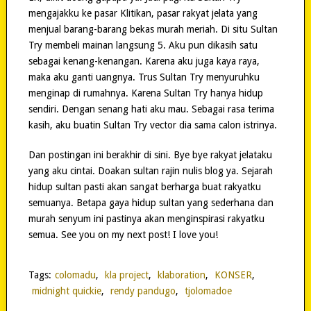
mengajakku ke pasar Klitikan, pasar rakyat jelata yang
menjual barang-barang bekas murah meriah. Di situ Sultan
Try membeli mainan langsung 5. Aku pun dikasih satu
sebagai kenang-kenangan. Karena aku juga kaya raya,
maka aku ganti uangnya. Trus Sultan Try menyuruhku
menginap di rumahnya. Karena Sultan Try hanya hidup
sendiri. Dengan senang hati aku mau. Sebagai rasa terima
kasih, aku buatin Sultan Try vector dia sama calon istrinya.
Dan postingan ini berakhir di sini. Bye bye rakyat jelataku
yang aku cintai. Doakan sultan rajin nulis blog ya. Sejarah
hidup sultan pasti akan sangat berharga buat rakyatku
semuanya. Betapa gaya hidup sultan yang sederhana dan
murah senyum ini pastinya akan menginspirasi rakyatku
semua. See you on my next post! I love you!
Tags:
colomadu
,
kla project
,
klaboration
,
KONSER
,
midnight quickie
,
rendy pandugo
,
tjolomadoe