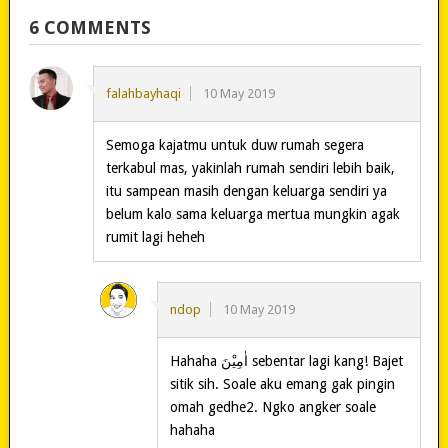
6 COMMENTS
falahbayhaqi
10 May 2019
Semoga kajatmu untuk duw rumah segera
terkabul mas, yakinlah rumah sendiri lebih baik,
itu sampean masih dengan keluarga sendiri ya
belum kalo sama keluarga mertua mungkin agak
rumit lagi heheh
ndop
10 May 2019
Hahaha اٰمِيْنَ sebentar lagi kang! Bajet
sitik sih. Soale aku emang gak pingin
omah gedhe2. Ngko angker soale
hahaha