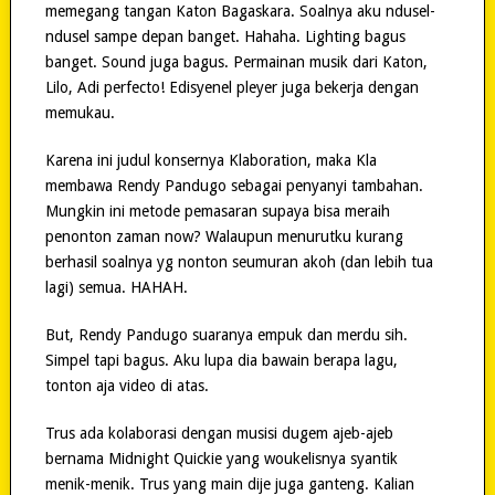
memegang tangan Katon Bagaskara. Soalnya aku ndusel-
ndusel sampe depan banget. Hahaha. Lighting bagus
banget. Sound juga bagus. Permainan musik dari Katon,
Lilo, Adi perfecto! Edisyenel pleyer juga bekerja dengan
memukau.
Karena ini judul konsernya Klaboration, maka Kla
membawa Rendy Pandugo sebagai penyanyi tambahan.
Mungkin ini metode pemasaran supaya bisa meraih
penonton zaman now? Walaupun menurutku kurang
berhasil soalnya yg nonton seumuran akoh (dan lebih tua
lagi) semua. HAHAH.
But, Rendy Pandugo suaranya empuk dan merdu sih.
Simpel tapi bagus. Aku lupa dia bawain berapa lagu,
tonton aja video di atas.
Trus ada kolaborasi dengan musisi dugem ajeb-ajeb
bernama Midnight Quickie yang woukelisnya syantik
menik-menik. Trus yang main dije juga ganteng. Kalian