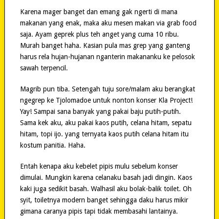
Karena mager banget dan emang gak ngerti di mana
makanan yang enak, maka aku mesen makan via grab food
saja. Ayam geprek plus teh anget yang cuma 10 ribu.
Murah banget haha. Kasian pula mas grep yang ganteng
harus rela hujan-hujanan nganterin makananku ke pelosok
sawah terpencil.
Magrib pun tiba. Setengah tuju sore/malam aku berangkat
ngegrep ke Tjolomadoe untuk nonton konser Kla Project!
Yay! Sampai sana banyak yang pakai baju putih-putih.
Sama kek aku, aku pakai kaos putih, celana hitam, sepatu
hitam, topi ijo. yang ternyata kaos putih celana hitam itu
kostum panitia. Haha.
Entah kenapa aku kebelet pipis mulu sebelum konser
dimulai. Mungkin karena celanaku basah jadi dingin. Kaos
kaki juga sedikit basah. Walhasil aku bolak-balik toilet. Oh
syit, toiletnya modern banget sehingga daku harus mikir
gimana caranya pipis tapi tidak membasahi lantainya.