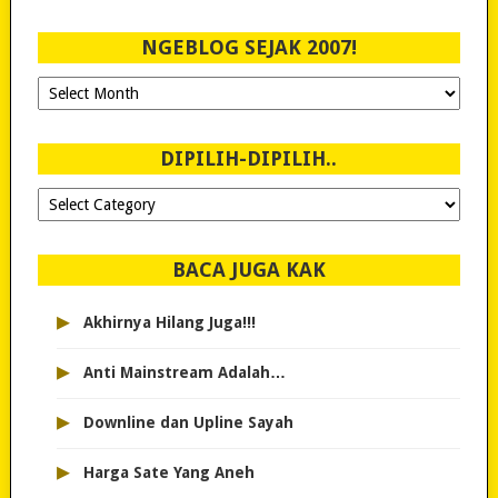
NGEBLOG SEJAK 2007!
Ngeblog
Sejak
2007!
DIPILIH-DIPILIH..
Dipilih-
dipilih..
BACA JUGA KAK
▸
Akhirnya Hilang Juga!!!
▸
Anti Mainstream Adalah…
▸
Downline dan Upline Sayah
▸
Harga Sate Yang Aneh