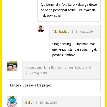
Iyo bener sih. Aku karo keluarga dewe
ae bedo pendapat terus. Ora nyaman
nek suwi suwi.
falahbayhaqi
11 May 2019
Sing penting kui nyaman mas
memenubi standar rumah, gak
penting ombo2
cream penghilang flek hitam ampuh kulit sensitif
21 May 2019
kangen juga sama kla projec
Erdjon
25 June 2019