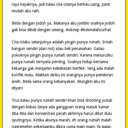
raya kayaknya, jadi kalau cita-citanya berbau uang, pasti
mudah aku raih.
Beda dengan jodoh ya. Makanya aku jomblo soalnya jodoh
gak bisa dibeli dengan uwang. #okesip #kokmalahcurhat
Cita-citaku selanjutnya adalah pingin punya rumah. Entah
bangun sendiri (dari nol) atau beli perumahan. Gatau
pokoknya pingin punya rumah sendiri. Karena menurutku
punya rumah ternyata penting. Soalnya hidup bersama
keluarga gak menjamin kebebasan berfikir. Yang ada malah
konflik mulu. Maklum diriku ini orangnya punya pemikiran
aneh. Beda sama orang kebanyakan. Mungkin aku ini
eliyen!
Trus kalau punya rumah sendiri khan bisa shooting yutub
dengan bebas tanpa ada gangguan orang masuk kamar
tiba-tiba dan konsentrasi pecah akhirnya harus dikat dulu
syutingnya. Ketika akunya marah, eh orang rumah malah
ngeremehin pekerjaanku dikira cuma main-main. Ya wajar.