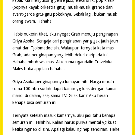
kapal. Kla mengusung genre jazz, elektronik, pop klasik
(popnya kayak orkestra gitu), musik-musik grande dan
avant-garde gitu-gitu pokoknya. Sekali lagi, bukan musik
orang awam. Hahaha
Habis nukerin tiket, aku nyegat Grab menuju penginapan
Griya Asoka. Sengaja cari penginapan yang gak jauh-jauh
amat dari Tjolomadoe sih. Walaupun ternyata kata mas
Grab, ada penginapan yang lebih deket daripada ini.
Hahaha mbuh wis mas. Aku cuma ngandalin Traveloka.
Males buka app lain hahaha.
Griya Asoka penginapannya lumayan nih. Harga murah
cuma 100 ribu sudah dapat kamar yg luas dengan kamar
mandi di dalam, ase, sama TV. Gilak kan? Aku heran
kenapa bisa semurah ini.
Ternyata setelah masuk kamarnya, aku jadi tahu kenapa
semurah ini. Hihihihi. Kalian harus punya mental yg kuat
ketika nginep di sini. Apalagi kalau nginep sendirian. Hehe.