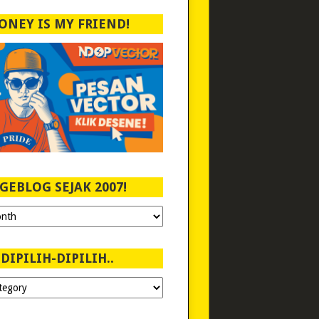
ONEY IS MY FRIEND!
GEBLOG SEJAK 2007!
DIPILIH-DIPILIH..