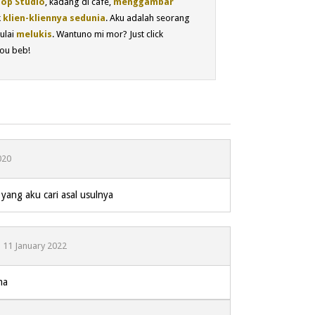
op Studio
, kadang di cafe,
menggambar
k
klien-kliennya sedunia
. Aku adalah seorang
ulai
melukis
. Wantuno mi mor? Just click
ou beb!
020
yang aku cari asal usulnya
11 January 2022
ma