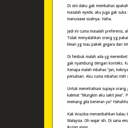
Di sini daku gak membahas apakah s
masalah eyede, aku juga gak suka 
manusiawi soalnya. Haha.
Jadi ini cuma masalah preferensi, al
Tidak menyalahkan orang yg pakai 
klean yg mau pakek gegara dan te
Di feisbuk malah ada yg merembe
gak nyambung dengan konteks. Kar
Kenapa malah mbahas “jan, keknya
penulisan. Aku cuma mbahas risih 
Untuk menetralisasi supaya orang 
kalimat “Mungkin aku sakit jiwa”. 
memang gila beneran ya? Hahahha
Kak Anazkia menambahkan kalau te
Malaysia. Oh wajar sih. Di sana em
ikutan xixixi.