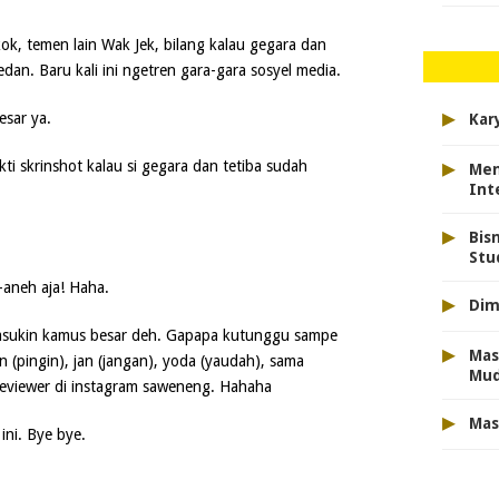
kok, temen lain Wak Jek, bilang kalau gegara dan
edan. Baru kali ini ngetren gara-gara sosyel media.
▸
sar ya.
Kar
▸
i skrinshot kalau si gegara dan tetiba sudah
Men
Int
▸
Bis
Stu
-aneh aja! Haha.
▸
Dim
sukin kamus besar deh. Gapapa kutunggu sampe
▸
Mas
 (pingin), jan (jangan), yoda (yaudah), sama
Mu
 reviewer di instagram saweneng. Hahaha
▸
Mas
ini. Bye bye.