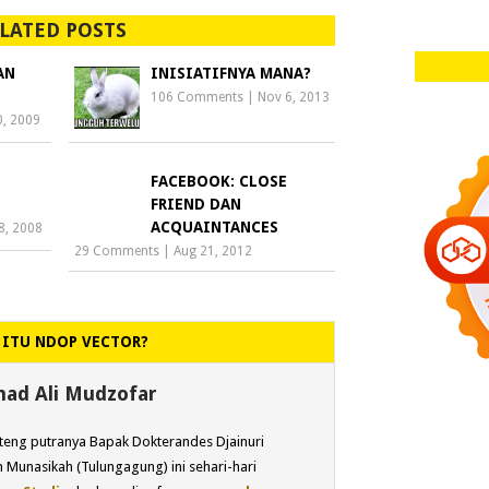
LATED POSTS
AN
INISIATIFNYA MANA?
106 Comments
|
Nov 6, 2013
0, 2009
FACEBOOK: CLOSE
FRIEND DAN
ACQUAINTANCES
8, 2008
29 Comments
|
Aug 21, 2012
 ITU NDOP VECTOR?
d Ali Mudzofar
eng putranya Bapak Dokterandes Djainuri
 Munasikah (Tulungagung) ini sehari-hari