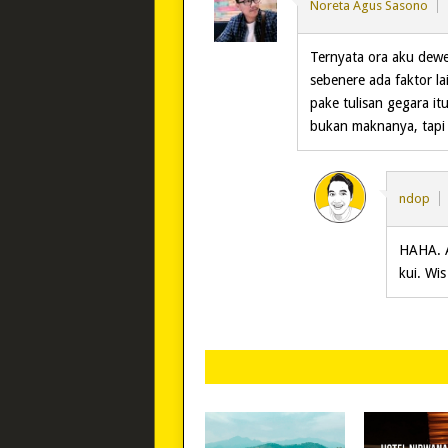
Noreta Agus Sasono
Ternyata ora aku dewe 
sebenere ada faktor l
pake tulisan gegara it
bukan maknanya, tapi w
ndop
HAHA. A
kui. Wi