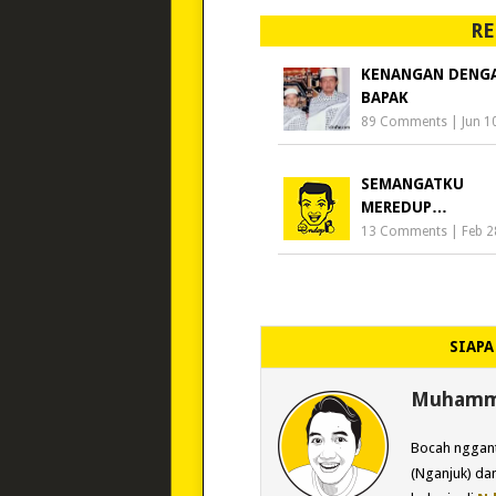
RE
KENANGAN DENG
BAPAK
89 Comments
|
Jun 1
SEMANGATKU
MEREDUP…
13 Comments
|
Feb 2
SIAPA
Muhamma
Bocah nggant
(Nganjuk) dan