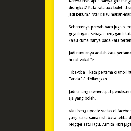
Karena risih aja. Soalnya gak fair
disingkat? Rata-rata apa boleh disi
jadi kekura? Ntar kalau makan-m
Sebenarnya pernah baca juga si ma
gegulingan, sebagai pengganti kata 
kalau cuma hanya pada kata terten
Jadi rumusnya adalah kata pertam
huruf vokal “e”.
Tiba-tiba = kata pertama diambil hu
Tanda “-“ dihilangkan.
Jadi emang memercepat penulisan s
aja yang boleh.
Aku iseng update status di facebo
yang sama-sama risih baca tetiba 
blogger satu lagu, Armita Fibri j