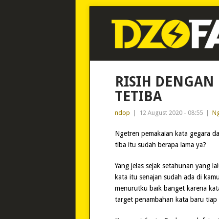
RISIH DENGAN
TETIBA
ndop
|
12 August 2020 - 08:55
|
Ng
Ngetren pemakaian kata gegara dan
tiba itu sudah berapa lama ya?
Yang jelas sejak setahunan yang l
kata itu senajan sudah ada di kam
menurutku baik banget karena kata
target penambahan kata baru tiap