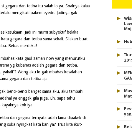
i gegara dan tetiba itu salah lo ya. Soalnya kalau
terlalu mengikuti pakem eyede. Jadinya gak
▸
Wis
Law
Moj
ias kesukaan. Jadi ini murni subyektif belaka.
kata gegara dan tetiba sama sekali. Silakan buat
▸
Hob
tiba. Bebas merdeka!
▸
Iku
t mbahas kata gaul zaman now yang menurutku
201
ena yg kubahas adalah gegara dan tetiba.
▸
, yakali”? Wong aku lo gak mbahas kesalahan
MEN
GAM
sama gegara dan tetiba aja.
▸
Mas
gak benci-benci banget sama aku, aku tambahi
Mat
Padahal ya enggak gila juga. Eh, sapa tahu
 kayaknya kok iya.
▸
Pes
yan
tiba dan gegara ternyata udah lama dipakek di
ang suka nyingkat kata kan ya? Trus kita ikut-
▸
Bela