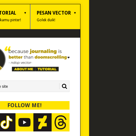
TORIAL
PESAN VECTOR
 kamu pinter!
Golek duik!
FOLLOW ME!