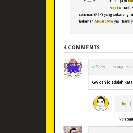
bekerja di
Nd
vector
untu
seniman (KTP) yang sekarang m
halaman
About Me
ya! Thank y
4 COMMENTS
Alfredo
18 August 2
Gw dan lo adalah kata 
ndop
Nah sa