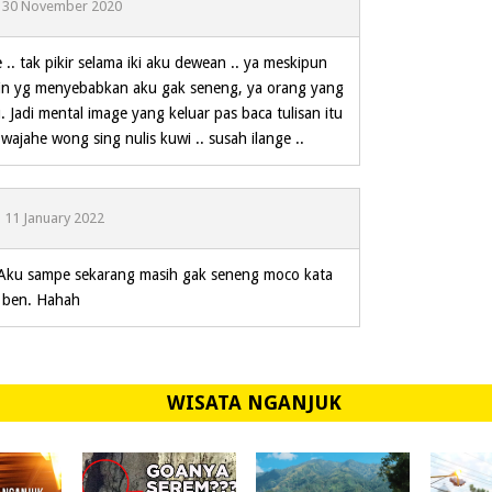
30 November 2020
.. tak pikir selama iki aku dewean .. ya meskipun
ain yg menyebabkan aku gak seneng, ya orang yang
u. Jadi mental image yang keluar pas baca tulisan itu
ajahe wong sing nulis kuwi .. susah ilange ..
11 January 2022
ku sampe sekarang masih gak seneng moco kata
s ben. Hahah
WISATA NGANJUK