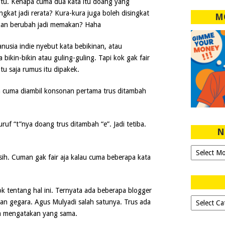
 gitu. Kenapa cuma dua kata itu doang yang
ngkat jadi rerata? Kura-kura juga boleh disingkat
M
akan berubah jadi memakan? Haha
nusia indie nyebut kata bebikinan, atau
bikin-bikin atau guling-guling. Tapi kok gak fair
tu saja rumus itu dipakek.
a cuma diambil konsonan pertama trus ditambah
ruf “t”nya doang trus ditambah “e”. Jadi tetiba.
N
Ngeblog
ih. Cuman gak fair aja kalau cuma beberapa kata
Sejak
2007!
ok tentang hal ini. Ternyata ada beberapa blogger
Dipilih-
dan gegara. Agus Mulyadi salah satunya. Trus ada
dipilih..
uga mengatakan yang sama.