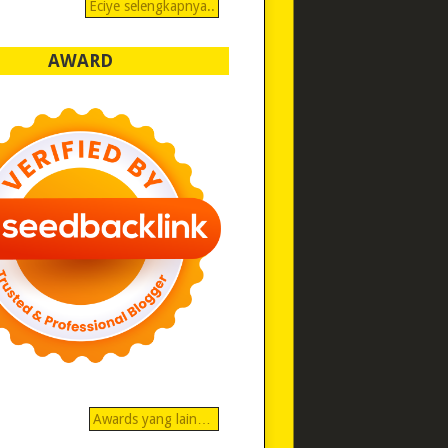
Eciye selengkapnya..
AWARD
Awards yang lain…