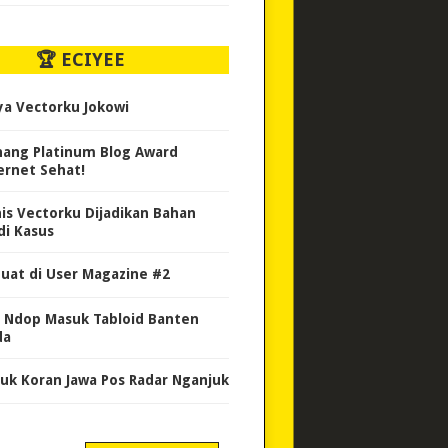
🏆 ECIYEE
ya Vectorku Jokowi
ang Platinum Blog Award
ernet Sehat!
nis Vectorku Dijadikan Bahan
di Kasus
uat di User Magazine #2
 Ndop Masuk Tabloid Banten
da
uk Koran Jawa Pos Radar Nganjuk