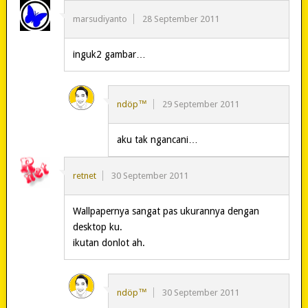
marsudiyanto
28 September 2011
inguk2 gambar…
ndöp™
29 September 2011
aku tak ngancani…
retnet
30 September 2011
Wallpapernya sangat pas ukurannya dengan
desktop ku.
ikutan donlot ah.
ndöp™
30 September 2011