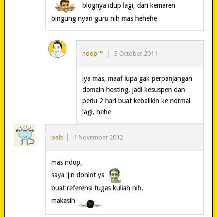
blognya idup lagi, dari kemaren
bingung nyari guru nih mas hehehe
ndöp™
3 October 2011
iya mas, maaf lupa gak perpanjangan
domain hosting, jadi kesuspen dan
perlu 2 hari buat kebalikin ke normal
lagi, hehe
pals
1 November 2012
mas ndop,
saya ijin donlot ya
buat referensi tugas kuliah nih,
makasih