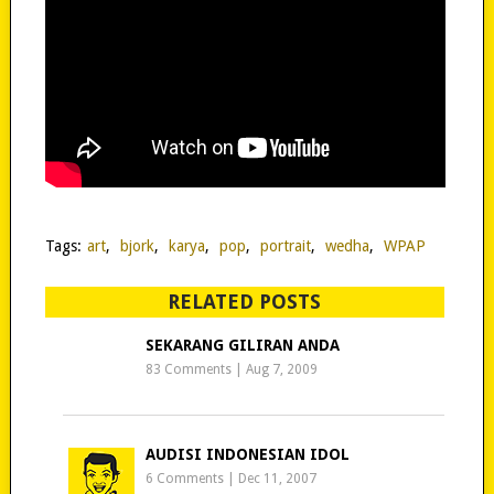
Tags:
art
,
bjork
,
karya
,
pop
,
portrait
,
wedha
,
WPAP
RELATED POSTS
SEKARANG GILIRAN ANDA
83 Comments
|
Aug 7, 2009
AUDISI INDONESIAN IDOL
6 Comments
|
Dec 11, 2007