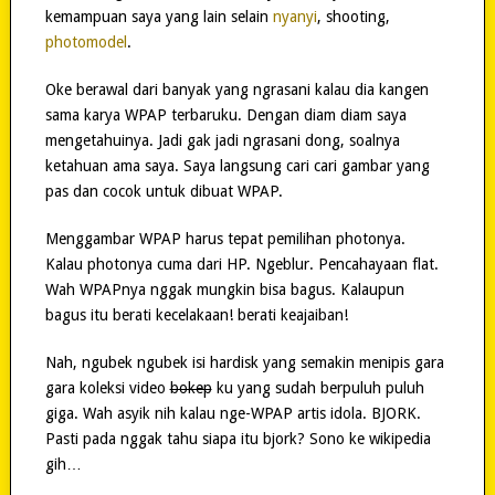
kemampuan saya yang lain selain
nyanyi
, shooting,
photomodel
.
Oke berawal dari banyak yang ngrasani kalau dia kangen
sama karya WPAP terbaruku. Dengan diam diam saya
mengetahuinya. Jadi gak jadi ngrasani dong, soalnya
ketahuan ama saya. Saya langsung cari cari gambar yang
pas dan cocok untuk dibuat WPAP.
Menggambar WPAP harus tepat pemilihan photonya.
Kalau photonya cuma dari HP. Ngeblur. Pencahayaan flat.
Wah WPAPnya nggak mungkin bisa bagus. Kalaupun
bagus itu berati kecelakaan! berati keajaiban!
Nah, ngubek ngubek isi hardisk yang semakin menipis gara
gara koleksi video
bokep
ku yang sudah berpuluh puluh
giga. Wah asyik nih kalau nge-WPAP artis idola. BJORK.
Pasti pada nggak tahu siapa itu bjork? Sono ke wikipedia
gih…