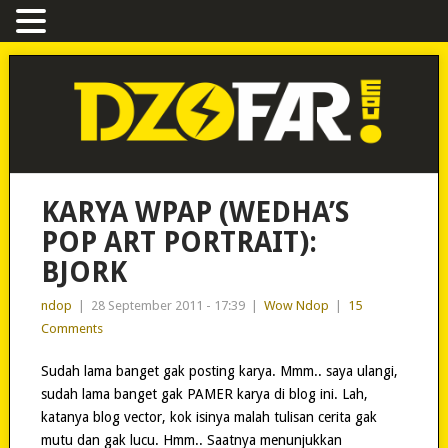
KARYA WPAP (WEDHA’S
POP ART PORTRAIT):
BJORK
ndop
|
28 September 2011 - 17:39
|
Wow Ndop
|
15
Comments
Sudah lama banget gak posting karya. Mmm.. saya ulangi,
sudah lama banget gak PAMER karya di blog ini. Lah,
katanya blog vector, kok isinya malah tulisan cerita gak
mutu dan gak lucu. Hmm.. Saatnya menunjukkan