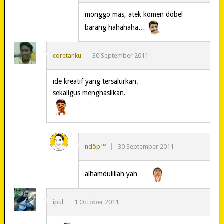
monggo mas, atek komen dobel
barang hahahaha…
coretanku
30 September 2011
ide kreatif yang tersalurkan.
sekaligus menghasilkan.
ndöp™
30 September 2011
alhamdulillah yah…
ipul
1 October 2011