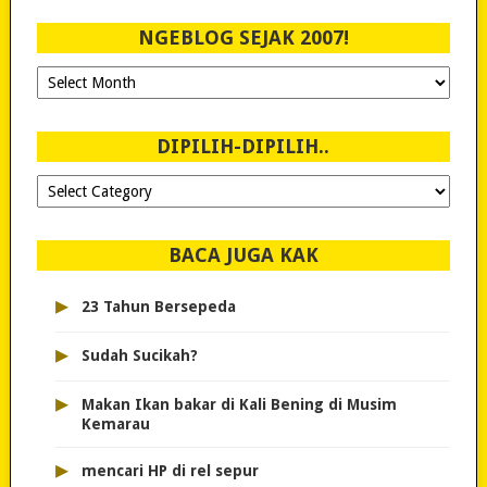
NGEBLOG SEJAK 2007!
Ngeblog
Sejak
2007!
DIPILIH-DIPILIH..
Dipilih-
dipilih..
BACA JUGA KAK
▸
23 Tahun Bersepeda
▸
Sudah Sucikah?
▸
Makan Ikan bakar di Kali Bening di Musim
Kemarau
▸
mencari HP di rel sepur