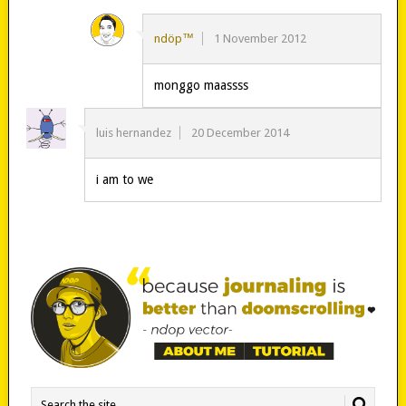
ndöp™
1 November 2012
monggo maassss
luis hernandez
20 December 2014
i am to we