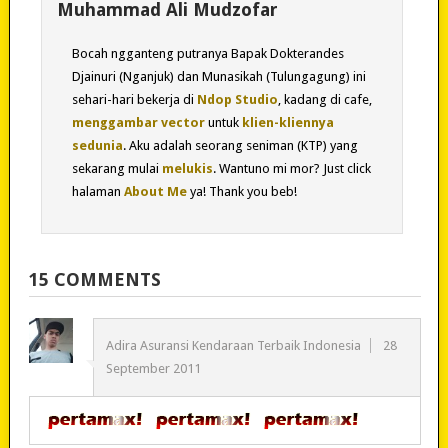
Muhammad Ali Mudzofar
Bocah ngganteng putranya Bapak Dokterandes
Djainuri (Nganjuk) dan Munasikah (Tulungagung) ini
sehari-hari bekerja di
Ndop Studio
, kadang di cafe,
menggambar vector
untuk
klien-kliennya
sedunia
. Aku adalah seorang seniman (KTP) yang
sekarang mulai
melukis
. Wantuno mi mor? Just click
halaman
About Me
ya! Thank you beb!
15 COMMENTS
Adira Asuransi Kendaraan Terbaik Indonesia
28
September 2011