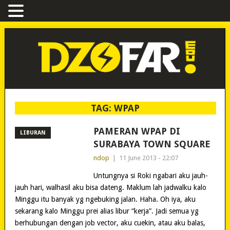
TAG:
WPAP
PAMERAN WPAP DI
LIBURAN
SURABAYA TOWN SQUARE
ndop
|
11 June 2013 - 22:07
Untungnya si Roki ngabari aku jauh-
jauh hari, walhasil aku bisa dateng. Maklum lah jadwalku kalo
Minggu itu banyak yg ngebuking jalan. Haha. Oh iya, aku
sekarang kalo Minggu prei alias libur “kerja”. Jadi semua yg
berhubungan dengan job vector, aku cuekin, atau aku balas,