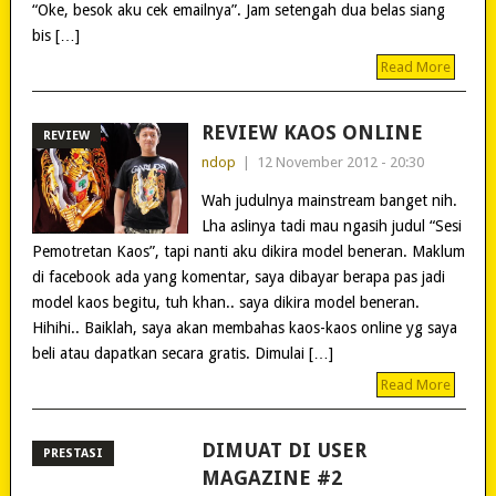
“Oke, besok aku cek emailnya”. Jam setengah dua belas siang
bis […]
Read More
REVIEW KAOS ONLINE
REVIEW
ndop
|
12 November 2012 - 20:30
Wah judulnya mainstream banget nih.
Lha aslinya tadi mau ngasih judul “Sesi
Pemotretan Kaos”, tapi nanti aku dikira model beneran. Maklum
di facebook ada yang komentar, saya dibayar berapa pas jadi
model kaos begitu, tuh khan.. saya dikira model beneran.
Hihihi.. Baiklah, saya akan membahas kaos-kaos online yg saya
beli atau dapatkan secara gratis. Dimulai […]
Read More
DIMUAT DI USER
PRESTASI
MAGAZINE #2