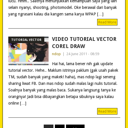
lucu. Hmm.. Saatnya menunjukkan kemampuan saya yang lain
selain nyanyi, shooting, photomodel. Oke berawal dari banyak
yang ngrasani kalau dia kangen sama karya WPAP […]
Read More
VIDEO TUTORIAL VECTOR
TUTORIAL VECTOR
COREL DRAW
ndop
|
24 June 2011 - 08:59
Hai hai, lama bener nih gak update
tutorial vector. Hehe.. Maklum istrinya paklum (gak usah pakek
TM, sudah banyak yang makek! haha), mas ndop lagi seneng
sharing liwat FB. Dan mas ndop sudah malas lagi nulis tutorial.
Soalnya banyak yang malas baca. Sukanya langsung tanya ke
orangnya! Jadi bisa dibayangkan betapa sibuknya saya kalau
online […]
Read More