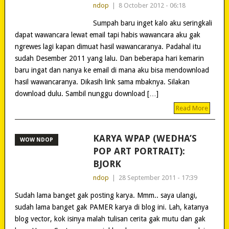
ndop
|
8 October 2012 - 06:18
Sumpah baru inget kalo aku seringkali
dapat wawancara lewat email tapi habis wawancara aku gak
ngrewes lagi kapan dimuat hasil wawancaranya. Padahal itu
sudah Desember 2011 yang lalu. Dan beberapa hari kemarin
baru ingat dan nanya ke email di mana aku bisa mendownload
hasil wawancaranya. Dikasih link sama mbaknya. Silakan
download dulu. Sambil nunggu download […]
Read More
KARYA WPAP (WEDHA’S
WOW NDOP
POP ART PORTRAIT):
BJORK
ndop
|
28 September 2011 - 17:39
Sudah lama banget gak posting karya. Mmm.. saya ulangi,
sudah lama banget gak PAMER karya di blog ini. Lah, katanya
blog vector, kok isinya malah tulisan cerita gak mutu dan gak