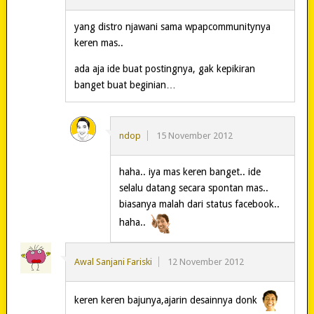
yang distro njawani sama wpapcommunitynya
keren mas..
ada aja ide buat postingnya, gak kepikiran
banget buat beginian…
ndop
15 November 2012
haha.. iya mas keren banget.. ide
selalu datang secara spontan mas..
biasanya malah dari status facebook..
haha..
Awal Sanjani Fariski
12 November 2012
keren keren bajunya,ajarin desainnya donk