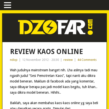
REVIEW KAOS ONLINE
ndop
|
12 November 2012 - 20:30
|
review
|
44 Comments
Wah judulnya mainstream banget nih. Lha aslinya tadi mau
ngasih judul “Sesi Pemotretan Kaos”, tapi nanti aku dikira
model beneran. Maklum di facebook ada yang komentar,
saya dibayar berapa pas jadi model kaos begitu, tuh khan..
saya dikira model beneran. Hihihi..
Baiklah, saya akan membahas kaos-kaos online yg saya beli
atau dapatkan secara gratis. Dimulai dari…