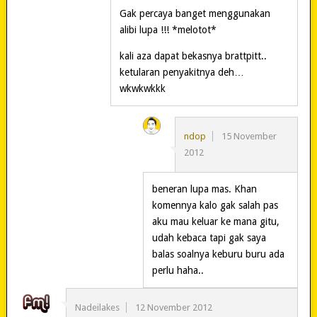
Gak percaya banget menggunakan
alibi lupa !!! *melotot*
kali aza dapat bekasnya brattpitt..
ketularan penyakitnya deh…
wkwkwkkk
ndop
15 November
2012
beneran lupa mas. Khan
komennya kalo gak salah pas
aku mau keluar ke mana gitu,
udah kebaca tapi gak saya
balas soalnya keburu buru ada
perlu haha..
Nadeilakes
12 November 2012