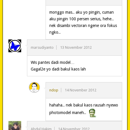
monggo mas.. aku yo pingin, cuman
aku pingin 100 persen serius, hehe..
nek disambi vectoran ngene ora fokus
ngko..
marsudiyanto
13 November 2012
Wis pantes dadi model…
Gagal2e yo dadi bakul kaos lah
ndop
14 November 2012
hahaha.. nek bakul kaos rausah nyewo
photomodel maneh..
Abdul Hakim
14 November 2012