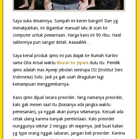
Saya suka desainnya. Sumpah ini keren banget! Dan yg
menakjubkan, ini digambar manual! lalu di scan ke
computer untuk pewarnaan. Harga kaos ini 90 ribu. Hasil
sablonnya pun sangat detail. Aaaaakkk…
Saya kenal produk qimo ini pas diajak ke Rumah Kartini
sama Gha Arisal waktu
liburan ke Jepara
dulu itu. Pemilik
qimo adalah mas Apeep jebolan senirupa ISI (Institut Seni
Indonesia) Solo. Jadi ya gak usah diragukan lagi
kemampuan menggembarnya.
Kaos qimo dijual secara preorder. Yang namanya preorder,
kalo gak mesen saat itu (biasanya ada jangka waktu
pemesanan), ya nggak akan punya selamanya. Kecuali ada
cetak ulang karena banyak permintaan. Kalo preorder
nunggunya sekitar 2 minggu sih wajarnya. Jadi buat kalian
yg type orang nggak sabaran, jangan beli preorder. Karena