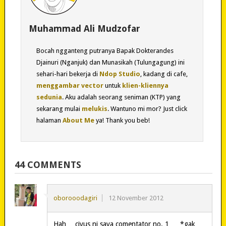
Muhammad Ali Mudzofar
Bocah ngganteng putranya Bapak Dokterandes
Djainuri (Nganjuk) dan Munasikah (Tulungagung) ini
sehari-hari bekerja di
Ndop Studio
, kadang di cafe,
menggambar vector
untuk
klien-kliennya
sedunia
. Aku adalah seorang seniman (KTP) yang
sekarang mulai
melukis
. Wantuno mi mor? Just click
halaman
About Me
ya! Thank you beb!
44 COMMENTS
oborooodagiri
12 November 2012
Hah… ciyus ni saya comentator no. 1 … *gak