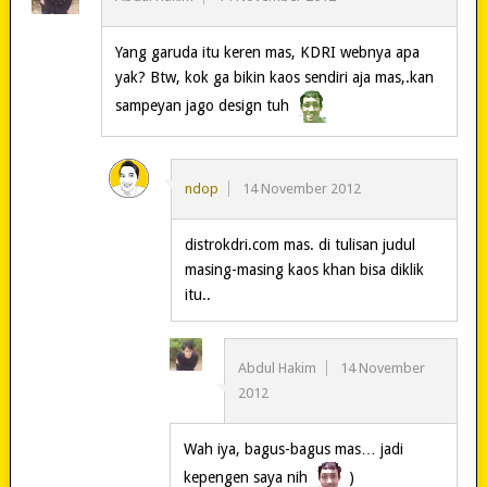
Yang garuda itu keren mas, KDRI webnya apa
yak? Btw, kok ga bikin kaos sendiri aja mas,.kan
sampeyan jago design tuh
ndop
14 November 2012
distrokdri.com mas. di tulisan judul
masing-masing kaos khan bisa diklik
itu..
Abdul Hakim
14 November
2012
Wah iya, bagus-bagus mas… jadi
kepengen saya nih
)