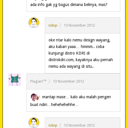
ada info gak yg bagus dimana belinya, mas?
ndop
13 November 2012
oke ntar kalo nemu design wayang,
aku kabari yaaa… hmmm.. coba
kunjungi distro KDRI di
distrokdri.com, kayaknya aku pernah
nemu ada wayang di situ..
Plagiart™
13 November 2012
mantap mase… kalo aku malah pengen
buat ndiri…hehehehehhe…
ndop
13 November 2012