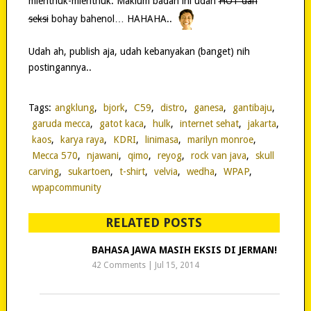
mlenthuk-mlenthuk. Maklum badan ini udah
HOT dan
seksi
bohay bahenol… HAHAHA..
Udah ah, publish aja, udah kebanyakan (banget) nih
postingannya..
Tags:
angklung
,
bjork
,
C59
,
distro
,
ganesa
,
gantibaju
,
garuda mecca
,
gatot kaca
,
hulk
,
internet sehat
,
jakarta
,
kaos
,
karya raya
,
KDRI
,
linimasa
,
marilyn monroe
,
Mecca 570
,
njawani
,
qimo
,
reyog
,
rock van java
,
skull
carving
,
sukartoen
,
t-shirt
,
velvia
,
wedha
,
WPAP
,
wpapcommunity
RELATED POSTS
BAHASA JAWA MASIH EKSIS DI JERMAN!
42 Comments
|
Jul 15, 2014