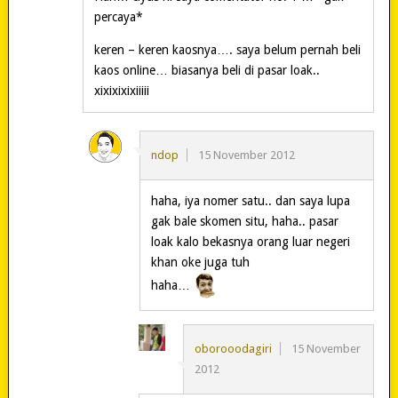
percaya*
keren – keren kaosnya…. saya belum pernah beli
kaos online… biasanya beli di pasar loak..
xixixixixiiiii
ndop
15 November 2012
haha, iya nomer satu.. dan saya lupa
gak bale skomen situ, haha.. pasar
loak kalo bekasnya orang luar negeri
khan oke juga tuh
haha…
oborooodagiri
15 November
2012