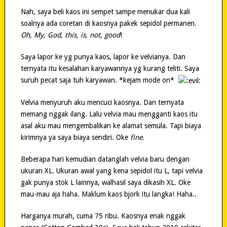
Nah, saya beli kaos ini sempet sampe menukar dua kali
soalnya ada coretan di kaosnya pakek sepidol permanen.
Oh, My, God, this, is, not, good
!
Saya lapor ke yg punya kaos, lapor ke velvianya. Dan
ternyata itu kesalahan karyawannya yg kurang teliti. Saya
suruh pecat saja tuh karyawan. *kejam mode on*
Velvia menyuruh aku mencuci kaosnya. Dan ternyata
memang nggak ilang. Lalu velvia mau mengganti kaos itu
asal aku mau mengembalikan ke alamat semula. Tapi biaya
kirimnya ya saya biaya sendiri. Oke
fine
.
Beberapa hari kemudian datanglah velvia baru dengan
ukuran XL. Ukuran awal yang kena sepidol itu L, tapi velvia
gak punya stok L lainnya, walhasil saya dikasih XL. Oke
mau-mau aja haha. Maklum kaos bjork itu langka! Haha..
Harganya murah, cuma 75 ribu. Kaosnya enak nggak