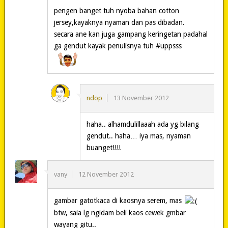
pengen banget tuh nyoba bahan cotton
jersey,kayaknya nyaman dan pas dibadan.
secara ane kan juga gampang keringetan padahal
ga gendut kayak penulisnya tuh #uppsss
ndop
13 November 2012
haha.. alhamdulillaaah ada yg bilang
gendut.. haha… iya mas, nyaman
buanget!!!!
vany
12 November 2012
gambar gatotkaca di kaosnya serem, mas
btw, saia lg ngidam beli kaos cewek gmbar
wayang gitu..