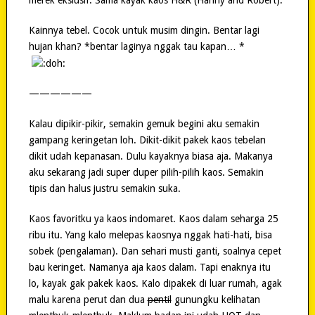
merek ekslusif. Sama kayak kaos H&R (Hanny and Robert).
Kainnya tebel. Cocok untuk musim dingin. Bentar lagi
hujan khan? *bentar laginya nggak tau kapan… *
——————
Kalau dipikir-pikir, semakin gemuk begini aku semakin
gampang keringetan loh. Dikit-dikit pakek kaos tebelan
dikit udah kepanasan. Dulu kayaknya biasa aja. Makanya
aku sekarang jadi super duper pilih-pilih kaos. Semakin
tipis dan halus justru semakin suka.
Kaos favoritku ya kaos indomaret. Kaos dalam seharga 25
ribu itu. Yang kalo melepas kaosnya nggak hati-hati, bisa
sobek (pengalaman). Dan sehari musti ganti, soalnya cepet
bau keringet. Namanya aja kaos dalam. Tapi enaknya itu
lo, kayak gak pakek kaos. Kalo dipakek di luar rumah, agak
malu karena perut dan dua
pentil
gunungku kelihatan