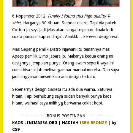
6 Nopember 2012.
Finally I found this high quality T-
shirt
. Harganya 90 ribuan. Standar distro. Tapi dia pakek
Cotton Jersey. Jadi jelas akan sangat nyaman dipakek di
cuaca panas maupun dingin. Aaakkk… kereeen designnya!
Mas Gepeng pemilik Distro Njawani itu temannya mas
Apeep pemilik Qimo Japara lo. Makanya kedua orang ini
designnya jempolan punya. Orang awam seperti saya ini
cuma bisa takjub melihat gambar manual mereka. Dan saya
jadi langganan mesen kalo ada design terbaru.
Sebenarnya design Ganesa itu ada dua warna. Satunya
hitam. Tapi berhubung saya sudah banyak punya kaos
hitam, walhasil saya milih yg berwarna coklat kopi.
—————— BONUS POSTINGAN ——————
KAOS LINIMASSA.ORG | HADIAH
ISBA BRONZE
| by
C59