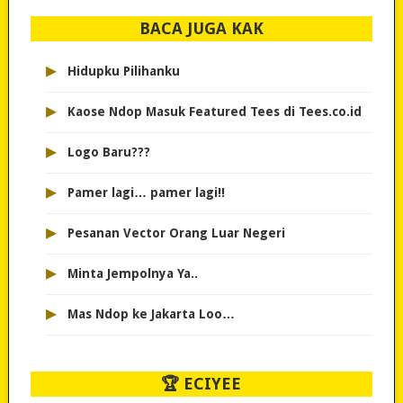
BACA JUGA KAK
▸
Hidupku Pilihanku
▸
Kaose Ndop Masuk Featured Tees di Tees.co.id
▸
Logo Baru???
▸
Pamer lagi… pamer lagi!!
▸
Pesanan Vector Orang Luar Negeri
▸
Minta Jempolnya Ya..
▸
Mas Ndop ke Jakarta Loo…
🏆 ECIYEE