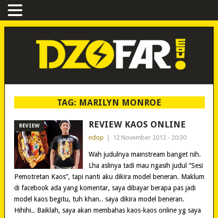
TAG:
MARILYN MONROE
REVIEW KAOS ONLINE
REVIEW
ndop
|
12 November 2012 - 20:30
Wah judulnya mainstream banget nih.
Lha aslinya tadi mau ngasih judul “Sesi
Pemotretan Kaos”, tapi nanti aku dikira model beneran. Maklum
di facebook ada yang komentar, saya dibayar berapa pas jadi
model kaos begitu, tuh khan.. saya dikira model beneran.
Hihihi.. Baiklah, saya akan membahas kaos-kaos online yg saya