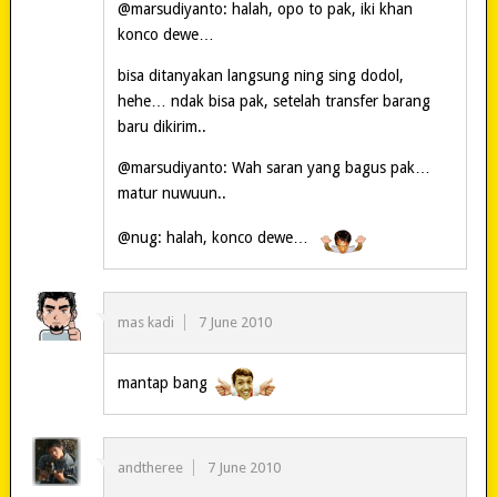
@marsudiyanto: halah, opo to pak, iki khan
konco dewe…
bisa ditanyakan langsung ning sing dodol,
hehe… ndak bisa pak, setelah transfer barang
baru dikirim..
@marsudiyanto: Wah saran yang bagus pak…
matur nuwuun..
@nug: halah, konco dewe…
mas kadi
7 June 2010
mantap bang
andtheree
7 June 2010