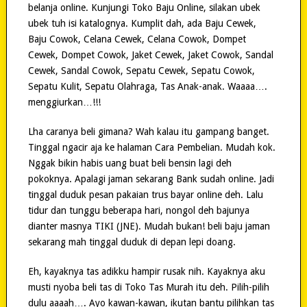
belanja online. Kunjungi Toko Baju Online, silakan ubek
ubek tuh isi katalognya. Kumplit dah, ada Baju Cewek,
Baju Cowok, Celana Cewek, Celana Cowok, Dompet
Cewek, Dompet Cowok, Jaket Cewek, Jaket Cowok, Sandal
Cewek, Sandal Cowok, Sepatu Cewek, Sepatu Cowok,
Sepatu Kulit, Sepatu Olahraga, Tas Anak-anak. Waaaa….
menggiurkan…!!!
Lha caranya beli gimana? Wah kalau itu gampang banget.
Tinggal ngacir aja ke halaman Cara Pembelian. Mudah kok.
Nggak bikin habis uang buat beli bensin lagi deh
pokoknya. Apalagi jaman sekarang Bank sudah online. Jadi
tinggal duduk pesan pakaian trus bayar online deh. Lalu
tidur dan tunggu beberapa hari, nongol deh bajunya
dianter masnya TIKI (JNE). Mudah bukan! beli baju jaman
sekarang mah tinggal duduk di depan lepi doang.
Eh, kayaknya tas adikku hampir rusak nih. Kayaknya aku
musti nyoba beli tas di Toko Tas Murah itu deh. Pilih-pilih
dulu aaaah…. Ayo kawan-kawan, ikutan bantu pilihkan tas