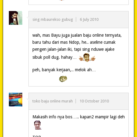
sing mbaurekso gubug
6 July 2010
wah, mas Bayu juga jualan baju online ternyata,
baru tahu dari mas Ndop, he.. aseline cumak
pengen jalan-jalan iki, tapi sing nduwe ajake
sibuk poll dug. hahay…
peh, banyak kerjaan,.. melok ah…
toko baju online murah
10 October 2010
Makasih info nya bos….. kapan2 mampir lagi deh