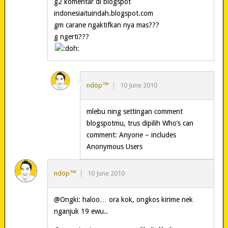
g2 komentar di blogspot
indonesiaituindah.blogspot.com
gm carane ngaktifkan nya mas???
g ngerti???
ndöp™
10 June 2010
mlebu ning settingan comment
blogspotmu, trus dipilih Who’s can
comment: Anyone – includes
Anonymous Users
ndöp™
10 June 2010
@Ongki: haloo… ora kok, ongkos kirime nek
nganjuk 19 ewu..