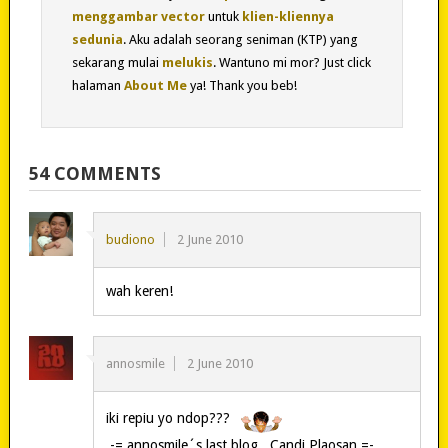
menggambar vector
untuk
klien-kliennya
sedunia
. Aku adalah seorang seniman (KTP) yang
sekarang mulai
melukis
. Wantuno mi mor? Just click
halaman
About Me
ya! Thank you beb!
54 COMMENTS
budiono
2 June 2010
wah keren!
annosmile
2 June 2010
iki repiu yo ndop???
.-= annosmile´s last blog ..Candi Plaosan =-.