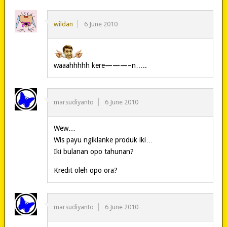
wildan
6 June 2010
waaahhhhh kere———–n…..
marsudiyanto
6 June 2010
Wew…
Wis payu ngiklanke produk iki…
Iki bulanan opo tahunan?
Kredit oleh opo ora?
marsudiyanto
6 June 2010