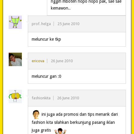
nggih mboten nopo nopo pak, sae sae
kemawon..
prof. helga
25 June 2010
meluncur ke tkp
ericova
26 June 2010
meluncur gan :0
fashionkita
26 June 2010
ini juga ada promosi dan tips menarik dari
fashion kita silahkan berkunjung pasang iklan
juga gratis