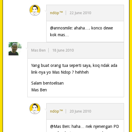
ndöp™
22 June 2010
@annosmile: ahaha…. konco dewe
kok mas…
Mas Ben
18 June 2010
Yang buat orang tua seperti saya, koq ndak ada
link-nya yo Mas Ndop ? hehheh
Salam bentoelisan
Mas Ben
ndöp™
20 June 2010
@Mas Ben: haha… nek njenengan PD