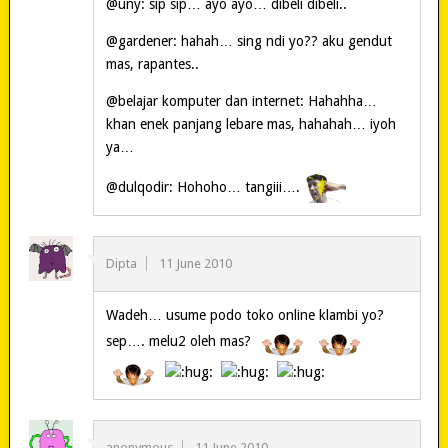
@uny: sip sip… ayo ayo… dibeli dibeli..
@gardener: hahah… sing ndi yo?? aku gendut
mas, rapantes..
@belajar komputer dan internet: Hahahha…
khan enek panjang lebare mas, hahahah… iyoh
ya…
@dulqodir: Hohoho… tangiii….
Dipta
11 June 2010
Wadeh… usume podo toko online klambi yo?
sep…. melu2 oleh mas?
anonymous
11 June 2010