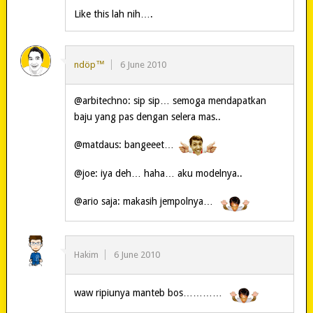
Like this lah nih….
ndöp™
6 June 2010
@arbitechno: sip sip… semoga mendapatkan
baju yang pas dengan selera mas..
@matdaus: bangeeet…
@joe: iya deh… haha… aku modelnya..
@ario saja: makasih jempolnya…
Hakim
6 June 2010
waw ripiunya manteb bos…………