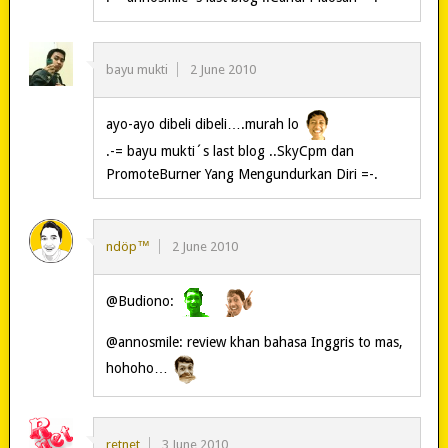
bayu mukti
2 June 2010
ayo-ayo dibeli dibeli….murah lo
.-= bayu mukti´s last blog ..SkyCpm dan
PromoteBurner Yang Mengundurkan Diri =-.
ndöp™
2 June 2010
@Budiono:
@annosmile: review khan bahasa Inggris to mas,
hohoho…
retnet
3 June 2010