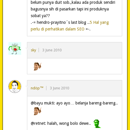
belum punya duit sob.,kalau ada produk sendiri
bagusnya sih di pasarkan tapi ini produknya
sobat ya??
.-= hendro-prayitno´s last blog ..
5 Hal yang
perlu di perhatikan dalam SEO
=-.
sky
3 June 2010
ndöp™
3 June 2010
@bayu mukti: ayo ayo… belanja bareng-bareng..
@retnet: halah, wong bolo dewe..