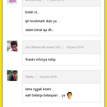
boleh ni..
ijin bookmark dulu ya…
salam kenal aja dh..
Gus Ikhwan @ ulasan SEO
14 June 2010
thanks infonya ndop
DikMa
16 June 2010
lama nggak kesini …
wah belanja-belanjaan …ya