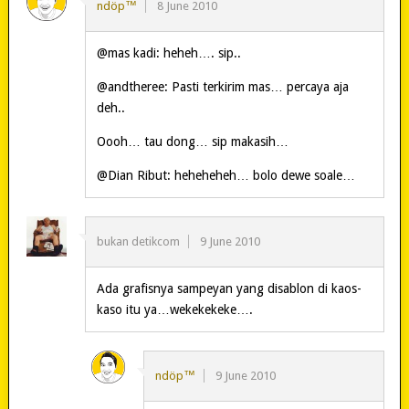
ndöp™
8 June 2010
@mas kadi: heheh…. sip..
@andtheree: Pasti terkirim mas… percaya aja
deh..
Oooh… tau dong… sip makasih…
@Dian Ribut: heheheheh… bolo dewe soale…
bukan detikcom
9 June 2010
Ada grafisnya sampeyan yang disablon di kaos-
kaso itu ya…wekekekeke….
ndöp™
9 June 2010