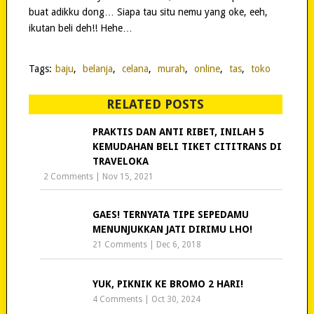
buat adikku dong… Siapa tau situ nemu yang oke, eeh,
ikutan beli deh!! Hehe…
Tags:
baju
,
belanja
,
celana
,
murah
,
online
,
tas
,
toko
RELATED POSTS
PRAKTIS DAN ANTI RIBET, INILAH 5
KEMUDAHAN BELI TIKET CITITRANS DI
TRAVELOKA
2 Comments
|
Nov 15, 2021
GAES! TERNYATA TIPE SEPEDAMU
MENUNJUKKAN JATI DIRIMU LHO!
21 Comments
|
Dec 6, 2018
YUK, PIKNIK KE BROMO 2 HARI!
4 Comments
|
Oct 30, 2024