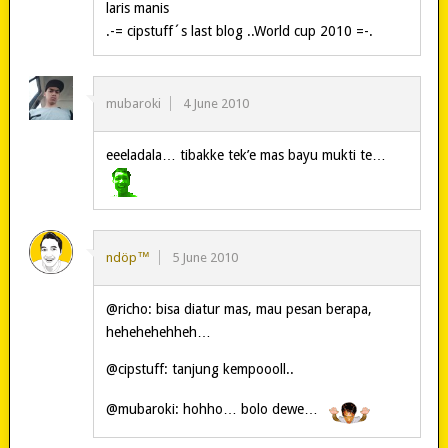
laris manis
.-= cipstuff´s last blog ..World cup 2010 =-.
mubaroki
4 June 2010
eeeladala… tibakke tek’e mas bayu mukti te…
ndöp™
5 June 2010
@richo: bisa diatur mas, mau pesan berapa,
hehehehehheh…
@cipstuff: tanjung kempoooll..
@mubaroki: hohho… bolo dewe…