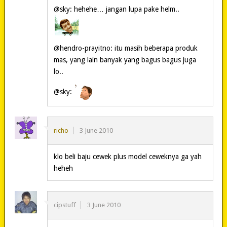
@sky: hehehe… jangan lupa pake helm..
@hendro-prayitno: itu masih beberapa produk
mas, yang lain banyak yang bagus bagus juga
lo..
@sky:
richo
3 June 2010
klo beli baju cewek plus model ceweknya ga yah
heheh
cipstuff
3 June 2010