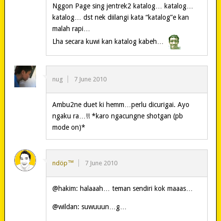
Nggon Page sing jentrek2 katalog… katalog…
katalog… dst nek diilangi kata “katalog”e kan
malah rapi…
Lha secara kuwi kan katalog kabeh…
nug
7 June 2010
Ambu2ne duet ki hemm…perlu dicurigai. Ayo
ngaku ra…!! *karo ngacungne shotgan (pb
mode on)*
ndöp™
7 June 2010
@hakim: halaaah… teman sendiri kok maaas…
@wildan: suwuuun…g…