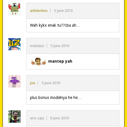
arbitechno
5 June 2010
Wah kykx enak tu??cba ah…
matdaus
5 June 2010
mantep yah
joe
5 June 2010
plus bonus modelnya he he…
ario saja
6 June 2010