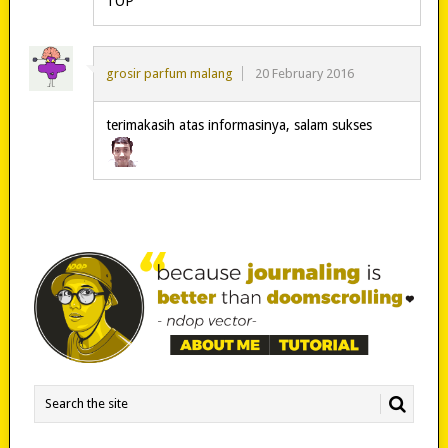
TOP
grosir parfum malang
20 February 2016
terimakasih atas informasinya, salam sukses