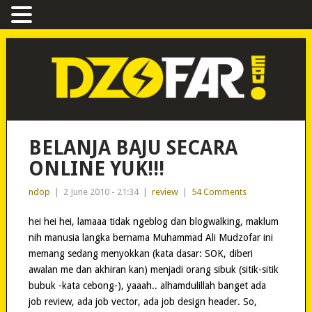
BELANJA BAJU SECARA
ONLINE YUK!!!
ndop
|
2 June 2010 - 21:34
|
review
|
54 Comments
hei hei hei, lamaaa tidak ngeblog dan blogwalking, maklum
nih manusia langka bernama Muhammad Ali Mudzofar ini
memang sedang menyokkan (kata dasar: SOK, diberi
awalan me dan akhiran kan) menjadi orang sibuk (sitik-sitik
bubuk -kata cebong-), yaaah.. alhamdulillah banget ada
job review, ada job vector, ada job design header. So,