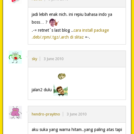
jadi lebih enak nich. ini repiu bahasa indo ya
boss… ?
.-= retnet´s last blog ..
cara install package
.deb/.rpm/.tgz/.arch di slitaz
=-.
sky
3 June 2010
jalan2 dulu
hendro-prayitno
3 June 2010
aku suka yang warna hitam..yang paling atas tapi