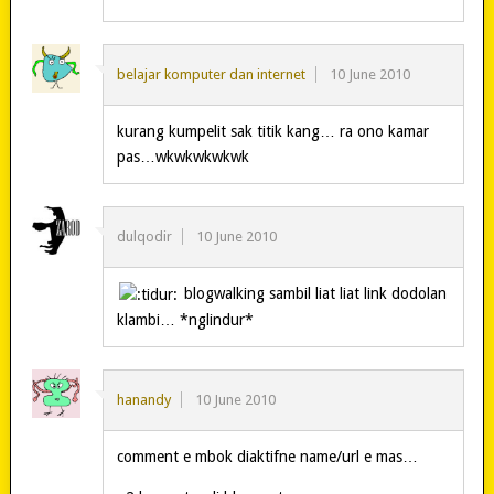
belajar komputer dan internet
10 June 2010
kurang kumpelit sak titik kang… ra ono kamar
pas…wkwkwkwkwk
dulqodir
10 June 2010
blogwalking sambil liat liat link dodolan
klambi… *nglindur*
hanandy
10 June 2010
comment e mbok diaktifne name/url e mas…