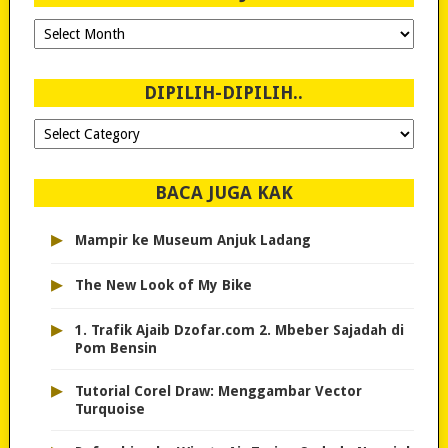
Ngeblog
Sejak
2007!
DIPILIH-DIPILIH..
Dipilih-
dipilih..
BACA JUGA KAK
▸
Mampir ke Museum Anjuk Ladang
▸
The New Look of My Bike
▸
1. Trafik Ajaib Dzofar.com 2. Mbeber Sajadah di
Pom Bensin
▸
Tutorial Corel Draw: Menggambar Vector
Turquoise