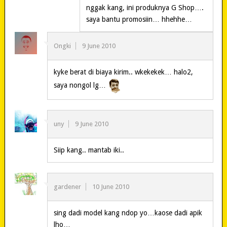
nggak kang, ini produknya G Shop….
saya bantu promosiin… hhehhe…
Ongki
9 June 2010
kyke berat di biaya kirim.. wkekekek… halo2,
saya nongol lg…
uny
9 June 2010
Siip kang.. mantab iki..
gardener
10 June 2010
sing dadi model kang ndop yo…kaose dadi apik
lho…