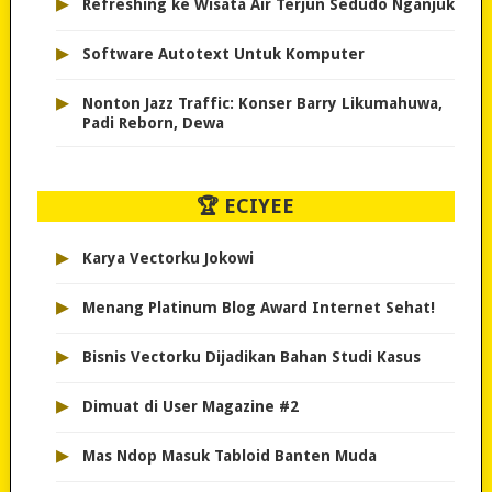
▸
Refreshing ke Wisata Air Terjun Sedudo Nganjuk
▸
Software Autotext Untuk Komputer
▸
Nonton Jazz Traffic: Konser Barry Likumahuwa,
Padi Reborn, Dewa
🏆 ECIYEE
▸
Karya Vectorku Jokowi
▸
Menang Platinum Blog Award Internet Sehat!
▸
Bisnis Vectorku Dijadikan Bahan Studi Kasus
▸
Dimuat di User Magazine #2
▸
Mas Ndop Masuk Tabloid Banten Muda