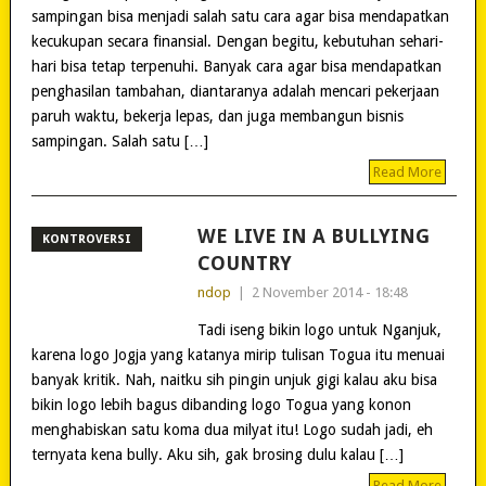
sampingan bisa menjadi salah satu cara agar bisa mendapatkan
kecukupan secara finansial. Dengan begitu, kebutuhan sehari-
hari bisa tetap terpenuhi. Banyak cara agar bisa mendapatkan
penghasilan tambahan, diantaranya adalah mencari pekerjaan
paruh waktu, bekerja lepas, dan juga membangun bisnis
sampingan. Salah satu […]
Read More
WE LIVE IN A BULLYING
KONTROVERSI
COUNTRY
ndop
|
2 November 2014 - 18:48
Tadi iseng bikin logo untuk Nganjuk,
karena logo Jogja yang katanya mirip tulisan Togua itu menuai
banyak kritik. Nah, naitku sih pingin unjuk gigi kalau aku bisa
bikin logo lebih bagus dibanding logo Togua yang konon
menghabiskan satu koma dua milyat itu! Logo sudah jadi, eh
ternyata kena bully. Aku sih, gak brosing dulu kalau […]
Read More