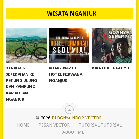
WISATA NGANJUK
REVIEW POLYGON
MURAH BANGET!
WISATA NGANJUK:
XTRADA 6:
MENGINAP DI
PIKNIK KE NGLUYU
SEPEDAHAN KE
HOTEL NIRWANA
PETUNG ULUNG
NGANJUK
DAN KAMPUNG
RAMBUTAN
NGANJUK
© 2026
BLOGNYA NDOP VECTOR
.
HOME
PESAN VECTOR
TUTORIAL-TUTORIAL
ABOUT ME