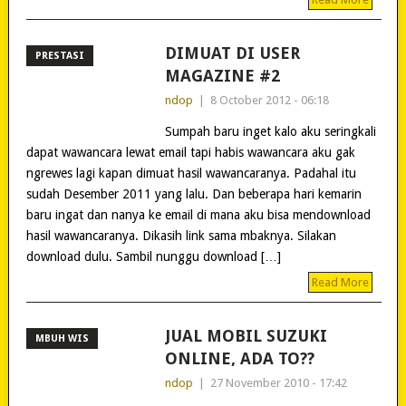
DIMUAT DI USER
PRESTASI
MAGAZINE #2
ndop
|
8 October 2012 - 06:18
Sumpah baru inget kalo aku seringkali
dapat wawancara lewat email tapi habis wawancara aku gak
ngrewes lagi kapan dimuat hasil wawancaranya. Padahal itu
sudah Desember 2011 yang lalu. Dan beberapa hari kemarin
baru ingat dan nanya ke email di mana aku bisa mendownload
hasil wawancaranya. Dikasih link sama mbaknya. Silakan
download dulu. Sambil nunggu download […]
Read More
JUAL MOBIL SUZUKI
MBUH WIS
ONLINE, ADA TO??
ndop
|
27 November 2010 - 17:42