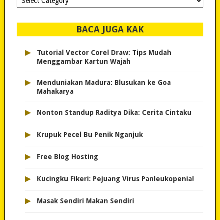
dipilih..
BACA JUGA KAK
▸
Tutorial Vector Corel Draw: Tips Mudah
Menggambar Kartun Wajah
▸
Menduniakan Madura: Blusukan ke Goa
Mahakarya
▸
Nonton Standup Raditya Dika: Cerita Cintaku
▸
Krupuk Pecel Bu Penik Nganjuk
▸
Free Blog Hosting
▸
Kucingku Fikeri: Pejuang Virus Panleukopenia!
▸
Masak Sendiri Makan Sendiri