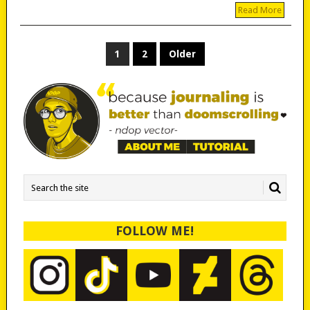
Read More
POSTS
1
2
Older
PAGINATION
FOLLOW ME!