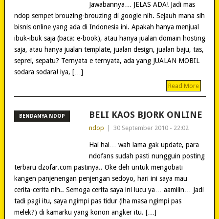
Jawabannya… JELAS ADA! Jadi mas
ndop sempet brouzing-brouzing di google nih. Sejauh mana sih
bisnis online yang ada di Indonesia ini. Apakah hanya menjual
ibuk-ibuk saja (baca: e-book), atau hanya jualan domain hosting
saja, atau hanya jualan template, jualan design, jualan baju, tas,
seprei, sepatu? Ternyata e ternyata, ada yang JUALAN MOBIL
sodara sodara! iya, […]
Read More
BELI KAOS BJORK ONLINE
BENDANYA NDOP
ndop
|
30 September 2010 - 22:02
Hai hai… wah lama gak update, para
ndofans sudah pasti nungguin posting
terbaru dzofar.com pastinya.. Oke deh untuk mengobati
kangen panjenengan penjengan sedoyo, hari ini saya mau
cerita-cerita nih.. Semoga cerita saya ini lucu ya… aamiiin… Jadi
tadi pagi itu, saya ngimpi pas tidur (lha masa ngimpi pas
melek?) di kamarku yang konon angker itu. […]