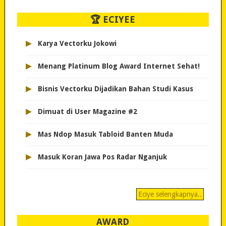
🏆 ECIYEE
▸
Karya Vectorku Jokowi
▸
Menang Platinum Blog Award Internet Sehat!
▸
Bisnis Vectorku Dijadikan Bahan Studi Kasus
▸
Dimuat di User Magazine #2
▸
Mas Ndop Masuk Tabloid Banten Muda
▸
Masuk Koran Jawa Pos Radar Nganjuk
Eciye selengkapnya..
AWARD