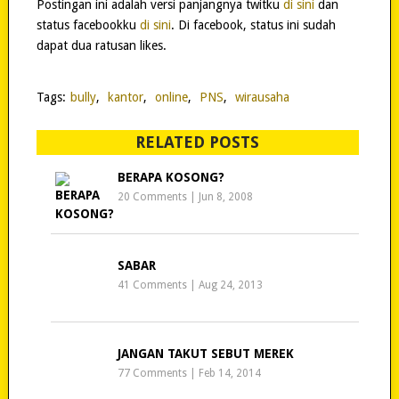
Postingan ini adalah versi panjangnya twitku
di sini
dan
status facebookku
di sini
. Di facebook, status ini sudah
dapat dua ratusan likes.
Tags:
bully
,
kantor
,
online
,
PNS
,
wirausaha
RELATED POSTS
BERAPA KOSONG?
20 Comments
|
Jun 8, 2008
SABAR
41 Comments
|
Aug 24, 2013
JANGAN TAKUT SEBUT MEREK
77 Comments
|
Feb 14, 2014