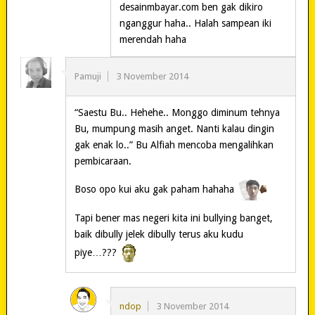
desainmbayar.com ben gak dikiro
nganggur haha.. Halah sampean iki
merendah haha
Pamuji
3 November 2014
“Saestu Bu.. Hehehe.. Monggo diminum tehnya
Bu, mumpung masih anget. Nanti kalau dingin
gak enak lo..” Bu Alfiah mencoba mengalihkan
pembicaraan.
Boso opo kui aku gak paham hahaha
Tapi bener mas negeri kita ini bullying banget,
baik dibully jelek dibully terus aku kudu
piye…???
ndop
3 November 2014