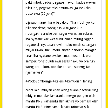
pak? mbok dados pegawe mawon kados wawan
niku lho, pegawe telekomunikasi gajine kalih
doso ewu (20 juta)”
dijawab maneh karo bapakku: “lha mbuh yo kui
pilihane dewe, wong tuo ki tugase kur
ndongakne anake ben seger waras lan sukses,
lha nyatane kae wes tuku lemah telung nggon
regane siji nyatusan luwih, tuku omah setengah
milyar luwih, tuku mobil anyar, bendino mangan
enak lha nyatane awake lemu, moso nek ora
sampek rong puluh ewu sesasi? aku yo ora ruh
wong ora takon, pokoke bocahe seneng tak
njiarne wae”
#PodoSombonge #Kalem #KemudianHening
cerita lain: mbiyen enek wong tuane pacarku sing
mbiyen menolak lamaranku mergo pengen oleh
mantu PNS! (alhamdulillah akhire yo berhasil oleh
mantu PNS, ning sampek saiki uripe yo sek