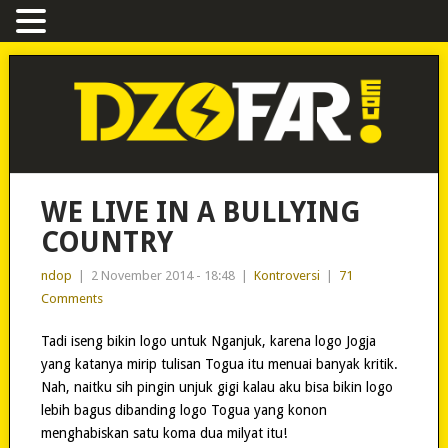
WE LIVE IN A BULLYING
COUNTRY
ndop
|
2 November 2014 - 18:48
|
Kontroversi
|
71
Comments
Tadi iseng bikin logo untuk Nganjuk, karena logo Jogja
yang katanya mirip tulisan Togua itu menuai banyak kritik.
Nah, naitku sih pingin unjuk gigi kalau aku bisa bikin logo
lebih bagus dibanding logo Togua yang konon
menghabiskan satu koma dua milyat itu!