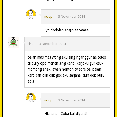
ndop
3 November 2014
Iyo dodolan angin ae yaaaa
rinu
3 November 2014
oalah mas mas wong aku sing nganggur ae tetep
di bully opo meneh sing kerjo, kerjoku gur esuk
momong anak, awan nonton tv sore bal balan
karo cah cilik cilik gek aku sarjana, duh dek bully
abis
ndop
3 November 2014
Hiahaha.. Coba kui diganti