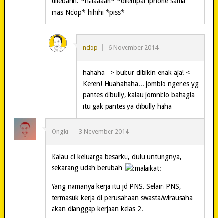
dilebarin. *halaaaah* *dilempar iphone sama
mas Ndop* hihihi *piss*
ndop
6 November 2014
hahaha –> bubur dibikin enak aja! <---
Keren! Huahahaha... jomblo ngenes yg
pantes dibully, kalau jomnblo bahagia
itu gak pantes ya dibully haha
Ongki
3 November 2014
Kalau di keluarga besarku, dulu untungnya,
sekarang udah berubah
Yang namanya kerja itu jd PNS. Selain PNS,
termasuk kerja di perusahaan swasta/wirausaha
akan dianggap kerjaan kelas 2.