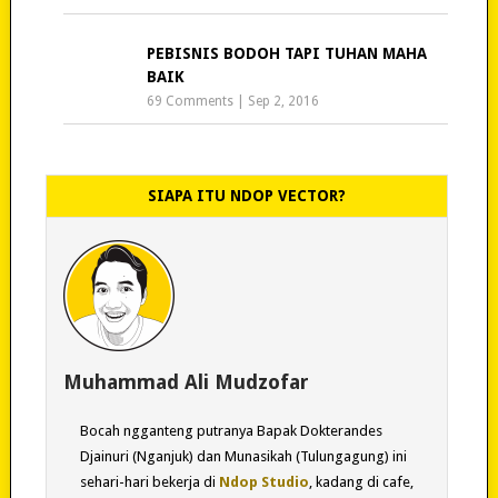
PEBISNIS BODOH TAPI TUHAN MAHA
BAIK
69 Comments
|
Sep 2, 2016
SIAPA ITU NDOP VECTOR?
Muhammad Ali Mudzofar
Bocah ngganteng putranya Bapak Dokterandes
Djainuri (Nganjuk) dan Munasikah (Tulungagung) ini
sehari-hari bekerja di
Ndop Studio
, kadang di cafe,