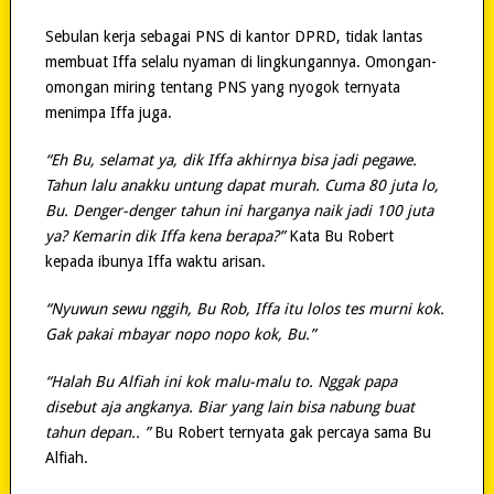
Sebulan kerja sebagai PNS di kantor DPRD, tidak lantas
membuat Iffa selalu nyaman di lingkungannya. Omongan-
omongan miring tentang PNS yang nyogok ternyata
menimpa Iffa juga.
“Eh Bu, selamat ya, dik Iffa akhirnya bisa jadi pegawe.
Tahun lalu anakku untung dapat murah. Cuma 80 juta lo,
Bu. Denger-denger tahun ini harganya naik jadi 100 juta
ya? Kemarin dik Iffa kena berapa?”
Kata Bu Robert
kepada ibunya Iffa waktu arisan.
“Nyuwun sewu nggih, Bu Rob, Iffa itu lolos tes murni kok.
Gak pakai mbayar nopo nopo kok, Bu.”
“Halah Bu Alfiah ini kok malu-malu to. Nggak papa
disebut aja angkanya. Biar yang lain bisa nabung buat
tahun depan.. ”
Bu Robert ternyata gak percaya sama Bu
Alfiah.