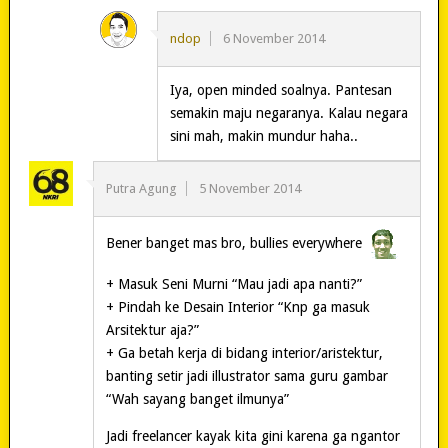
ndop
6 November 2014
Iya, open minded soalnya. Pantesan
semakin maju negaranya. Kalau negara
sini mah, makin mundur haha..
Putra Agung
5 November 2014
Bener banget mas bro, bullies everywhere
+ Masuk Seni Murni “Mau jadi apa nanti?”
+ Pindah ke Desain Interior “Knp ga masuk
Arsitektur aja?”
+ Ga betah kerja di bidang interior/aristektur,
banting setir jadi illustrator sama guru gambar
“Wah sayang banget ilmunya”
Jadi freelancer kayak kita gini karena ga ngantor