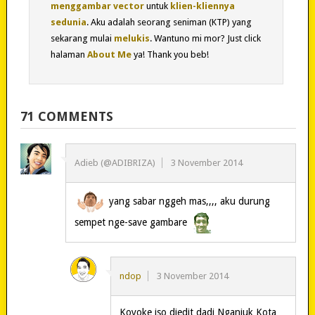
menggambar vector
untuk
klien-kliennya
sedunia
. Aku adalah seorang seniman (KTP) yang
sekarang mulai
melukis
. Wantuno mi mor? Just click
halaman
About Me
ya! Thank you beb!
71 COMMENTS
Adieb (@ADIBRIZA)
3 November 2014
yang sabar nggeh mas,,,, aku durung
sempet nge-save gambare
ndop
3 November 2014
Koyoke iso diedit dadi Nganjuk Kota