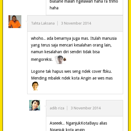
biasane malah ngelawan haha ra trimo
haha
Tahta Laksana
3 November 2014
whoho.. ada benarnya juga mas. Itulah manusia
yang terus saja mencari kesalahan orang lain,
namun kesalahan diri sendiri tidak bisa
mengoreksi.
Logone tak hapus wes seng ndek cover fbku.
Mending mbalek ndek kota Angin ae wes mas
adib riza
3 November 2014
Aseeek.. NganjukKotaBayu alias
Nganjuk kota angin