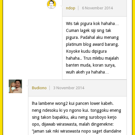
ndop
6 November 2014
Wis tak pigura kok hahaha…
Cuman lagek siji sing tak
pigura. Padahal aku menang
platinum blog award barang.
Koyoke kudu dipigura
hahaha.. Trus mlebu majalah
banten muda, koran surya,
wuih akeh ya hahaha…
Budiono
3 November 2014
lha lambene wong2 kui pancen lower kabeh.
neng ndesoku ki yo ngono kui. tonggoku eneng
sing takon bapakku, aku neng suroboyo kerjo
opo, dijawab wiraswasta, malah dingenekne:
“jaman sak niki wiraswasta nopo saget diandalne