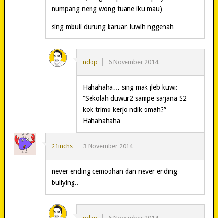
numpang neng wong tuane iku mau)
sing mbuli durung karuan luwih nggenah
ndop
6 November 2014
Hahahaha… sing mak jleb kuwi:
“Sekolah duwur2 sampe sarjana S2
kok trimo kerjo ndik omah?”
Hahahahaha…
21inchs
3 November 2014
never ending cemoohan dan never ending
bullying..
ndop
6 November 2014