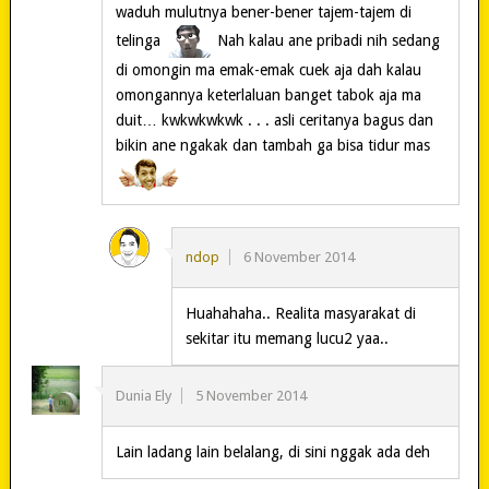
waduh mulutnya bener-bener tajem-tajem di
telinga
Nah kalau ane pribadi nih sedang
di omongin ma emak-emak cuek aja dah kalau
omongannya keterlaluan banget tabok aja ma
duit… kwkwkwkwk . . . asli ceritanya bagus dan
bikin ane ngakak dan tambah ga bisa tidur mas
ndop
6 November 2014
Huahahaha.. Realita masyarakat di
sekitar itu memang lucu2 yaa..
Dunia Ely
5 November 2014
Lain ladang lain belalang, di sini nggak ada deh