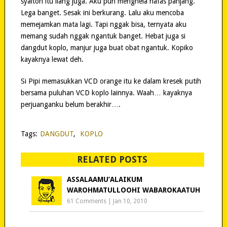
syaiton itu ilang juga. Aku pun menghela nafas panjang.
Lega banget. Sesak ini berkurang. Lalu aku mencoba
memejamkan mata lagi. Tapi nggak bisa, ternyata aku
memang sudah nggak ngantuk banget. Hebat juga si
dangdut koplo, manjur juga buat obat ngantuk. Kopiko
kayaknya lewat deh.
Si Pipi memasukkan VCD orange itu ke dalam kresek putih
bersama puluhan VCD koplo lainnya. Waah… kayaknya
perjuanganku belum berakhir….
Tags:
DANGDUT
,
KOPLO
RELATED POSTS
ASSALAAMU’ALAIKUM
WAROHMATULLOOHI WABAROKAATUH
61 Comments
|
Jan 10, 2010