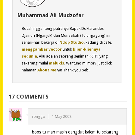
Muhammad Ali Mudzofar
Bocah ngganteng putranya Bapak Dokterandes
Djainuri (Nganjuk) dan Munasikah (Tulungagung) ini
sehari-hari bekerja di
Ndop Studio
, kadang di cafe,
menggambar vector
untuk
klien-kliennya
sedunia
. Aku adalah seorang seniman (KTP) yang
sekarang mulai
melukis
. Wantuno mi mor? Just click
halaman
About Me
ya! Thank you beb!
17 COMMENTS
ronggo
1 May 2008
boos tu mah masih dangdut kalem tu sekarang