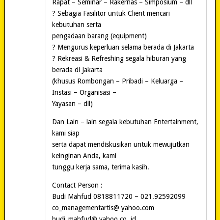
Rapat – Seminar – Rakernas – Simposium – dll
? Sebagia Fasilitor untuk Client mencari
kebutuhan serta
pengadaan barang (equipment)
? Mengurus keperluan selama berada di Jakarta
? Rekreasi & Refreshing segala hiburan yang
berada di Jakarta
(khusus Rombongan – Pribadi – Keluarga –
Instasi – Organisasi –
Yayasan – dll)
Dan Lain – lain segala kebutuhan Entertainment,
kami siap
serta dapat mendiskusikan untuk mewujutkan
keinginan Anda, kami
tunggu kerja sama, terima kasih.
Contact Person :
Budi Mahfud 0818811720 – 021.92592099
co_managementartis@ yahoo.com
budi_mahfud@ yahoo.co. id