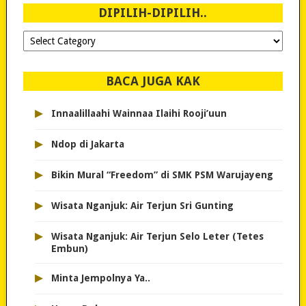
DIPILIH-DIPILIH..
Dipilih-
dipilih..
BACA JUGA KAK
▸
Innaalillaahi Wainnaa Ilaihi Rooji’uun
▸
Ndop di Jakarta
▸
Bikin Mural “Freedom” di SMK PSM Warujayeng
▸
Wisata Nganjuk: Air Terjun Sri Gunting
▸
Wisata Nganjuk: Air Terjun Selo Leter (Tetes
Embun)
▸
Minta Jempolnya Ya..