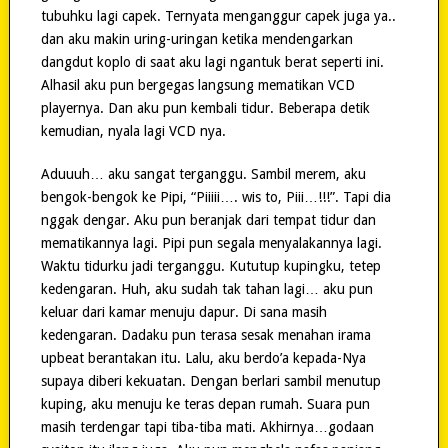
tubuhku lagi capek. Ternyata menganggur capek juga ya..
dan aku makin uring-uringan ketika mendengarkan
dangdut koplo di saat aku lagi ngantuk berat seperti ini.
Alhasil aku pun bergegas langsung mematikan VCD
playernya. Dan aku pun kembali tidur. Beberapa detik
kemudian, nyala lagi VCD nya.
Aduuuh… aku sangat terganggu. Sambil merem, aku
bengok-bengok ke Pipi, “Piiiii…. wis to, Piii…!!!”. Tapi dia
nggak dengar. Aku pun beranjak dari tempat tidur dan
mematikannya lagi. Pipi pun segala menyalakannya lagi.
Waktu tidurku jadi terganggu. Kututup kupingku, tetep
kedengaran. Huh, aku sudah tak tahan lagi… aku pun
keluar dari kamar menuju dapur. Di sana masih
kedengaran. Dadaku pun terasa sesak menahan irama
upbeat berantakan itu. Lalu, aku berdo’a kepada-Nya
supaya diberi kekuatan. Dengan berlari sambil menutup
kuping, aku menuju ke teras depan rumah. Suara pun
masih terdengar tapi tiba-tiba mati. Akhirnya…godaan