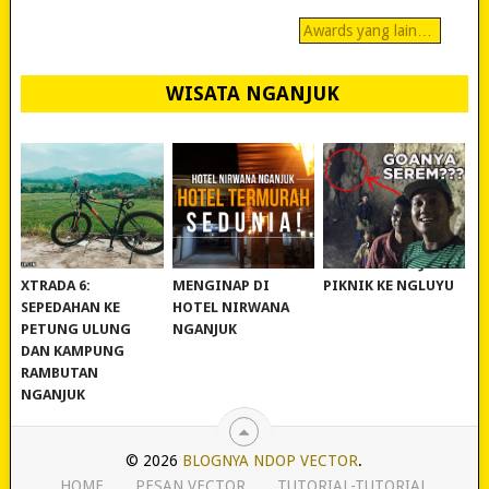
Awards yang lain…
WISATA NGANJUK
REVIEW POLYGON
MURAH BANGET!
WISATA NGANJUK:
XTRADA 6:
MENGINAP DI
PIKNIK KE NGLUYU
SEPEDAHAN KE
HOTEL NIRWANA
PETUNG ULUNG
NGANJUK
DAN KAMPUNG
RAMBUTAN
NGANJUK
© 2026
BLOGNYA NDOP VECTOR
.
HOME
PESAN VECTOR
TUTORIAL-TUTORIAL