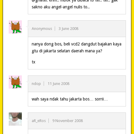
sakno aku angel-angel nulis to..
Anonymous
3 June 2008
nanya dong bos, beli vcd2 dangdut bajakan kaya
gtu di jakarta selatan daerah mana ya?
tx
ndop
11 June 2008
wah saya ndak tahu jakarta bos… sorrii…
aR_eRos
9 November 2008