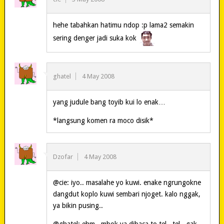
hehe tabahkan hatimu ndop :p lama2 semakin
sering denger jadi suka kok
ghatel
4 May 2008
yang judule bang toyib kui lo enak…
*langsung komen ra moco disik*
Dzofar
4 May 2008
@cie: iyo.. masalahe yo kuwi. enake ngrungokne
dangdut koplo kuwi sembari njoget. kalo nggak,
ya bikin pusing..
@ghatel: ehm.. mbok ya dibaca to tel.. tel.. gak