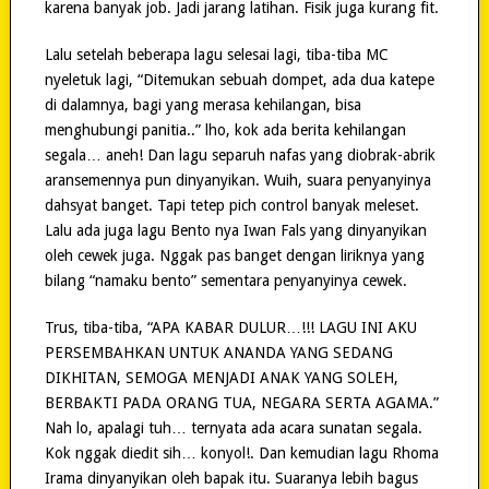
karena banyak job. Jadi jarang latihan. Fisik juga kurang fit.
Lalu setelah beberapa lagu selesai lagi, tiba-tiba MC
nyeletuk lagi, “Ditemukan sebuah dompet, ada dua katepe
di dalamnya, bagi yang merasa kehilangan, bisa
menghubungi panitia..” lho, kok ada berita kehilangan
segala… aneh! Dan lagu separuh nafas yang diobrak-abrik
aransemennya pun dinyanyikan. Wuih, suara penyanyinya
dahsyat banget. Tapi tetep pich control banyak meleset.
Lalu ada juga lagu Bento nya Iwan Fals yang dinyanyikan
oleh cewek juga. Nggak pas banget dengan liriknya yang
bilang “namaku bento” sementara penyanyinya cewek.
Trus, tiba-tiba, “APA KABAR DULUR…!!! LAGU INI AKU
PERSEMBAHKAN UNTUK ANANDA YANG SEDANG
DIKHITAN, SEMOGA MENJADI ANAK YANG SOLEH,
BERBAKTI PADA ORANG TUA, NEGARA SERTA AGAMA.”
Nah lo, apalagi tuh… ternyata ada acara sunatan segala.
Kok nggak diedit sih… konyol!. Dan kemudian lagu Rhoma
Irama dinyanyikan oleh bapak itu. Suaranya lebih bagus