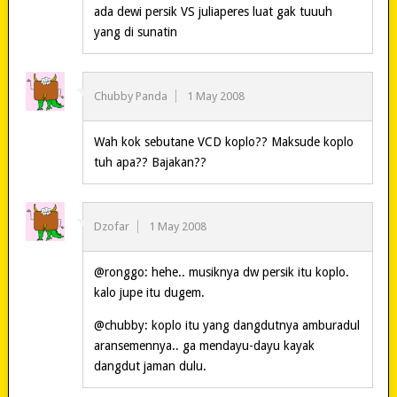
ada dewi persik VS juliaperes luat gak tuuuh
yang di sunatin
Chubby Panda
1 May 2008
Wah kok sebutane VCD koplo?? Maksude koplo
tuh apa?? Bajakan??
Dzofar
1 May 2008
@ronggo: hehe.. musiknya dw persik itu koplo.
kalo jupe itu dugem.
@chubby: koplo itu yang dangdutnya amburadul
aransemennya.. ga mendayu-dayu kayak
dangdut jaman dulu.