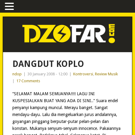
DANGDUT KOPLO
ndop
|
30 January 2008 - 12:00
|
Kontroversi
,
Review Musik
|
17 Comments
“SELAMAT MALAM SEMUANYA!!!! LAGU INI
KUSPESIALKAN BUAT YANG ADA DI SINI..” Suara endel
penyanyi kampung muncul. Merayu banget. Sangat
mendayu-dayu. Lalu dia mengeluarkan jurus andalannya,
goyangan pinggang berputar-putar pelan-pelan dan
konstan. Mukanya senyum-senyum innocence. Pakaiannya