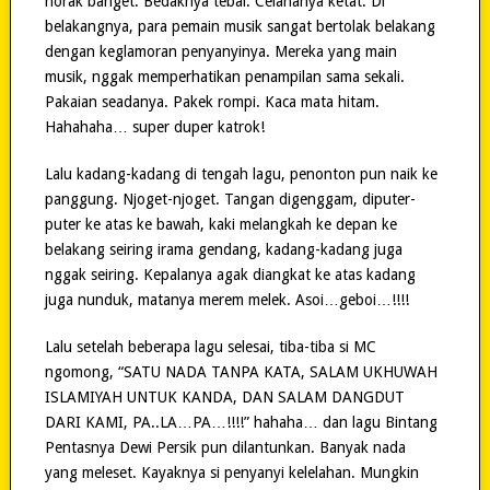
norak banget. Bedaknya tebal. Celananya ketat. Di
belakangnya, para pemain musik sangat bertolak belakang
dengan keglamoran penyanyinya. Mereka yang main
musik, nggak memperhatikan penampilan sama sekali.
Pakaian seadanya. Pakek rompi. Kaca mata hitam.
Hahahaha… super duper katrok!
Lalu kadang-kadang di tengah lagu, penonton pun naik ke
panggung. Njoget-njoget. Tangan digenggam, diputer-
puter ke atas ke bawah, kaki melangkah ke depan ke
belakang seiring irama gendang, kadang-kadang juga
nggak seiring. Kepalanya agak diangkat ke atas kadang
juga nunduk, matanya merem melek. Asoi…geboi…!!!!
Lalu setelah beberapa lagu selesai, tiba-tiba si MC
ngomong, “SATU NADA TANPA KATA, SALAM UKHUWAH
ISLAMIYAH UNTUK KANDA, DAN SALAM DANGDUT
DARI KAMI, PA..LA…PA…!!!!” hahaha… dan lagu Bintang
Pentasnya Dewi Persik pun dilantunkan. Banyak nada
yang meleset. Kayaknya si penyanyi kelelahan. Mungkin