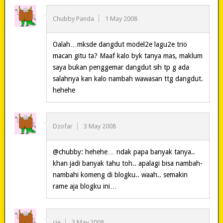
Chubby Panda
1 May 2008
Oalah…mksde dangdut model2e lagu2e trio
macan gitu ta? Maaf kalo byk tanya mas, maklum
saya bukan penggemar dangdut sih tp g ada
salahnya kan kalo nambah wawasan ttg dangdut.
hehehe
Dzofar
3 May 2008
@chubby: hehehe… ndak papa banyak tanya..
khan jadi banyak tahu toh.. apalagi bisa nambah-
nambahi komeng di blogku.. waah.. semakin
rame aja blogku ini…
cie
3 May 2008