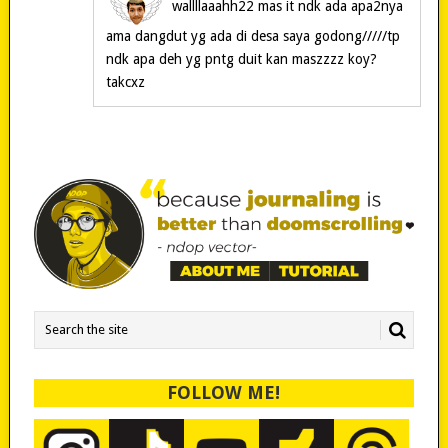
wallllaaahh22 mas it ndk ada apa2nya
ama dangdut yg ada di desa saya godong/////tp
ndk apa deh yg pntg duit kan maszzzz koy?
takcxz
FOLLOW ME!