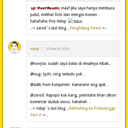
maaf jika saya hanya membaca
judul, melihat foto dan mengisi komen…
hahahaha Piss Ndop
.-= zarod´s last blog ..
Penghilang Stress
=-.
ndop
20 March 2010
@novyta: sudah saya balas di emailnya mbak..
@nug: Iyoh, ning sedudo yuk…
@adib from kompinter: Kamerane sing apik…
@zarod: Rapopo kok kang, perintahe khan dikon
komentar duduk moco, hahahah…
.-= ndop´s last blog ..
Refreshing ke Probolinggo
Part II
=-.