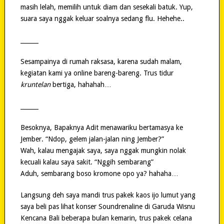
masih lelah, memilih untuk diam dan sesekali batuk. Yup,
suara saya nggak keluar soalnya sedang flu. Hehehe..
______
Sesampainya di rumah raksasa, karena sudah malam,
kegiatan kami ya online bareng-bareng. Trus tidur
kruntelan
bertiga, hahahah…
______
Besoknya, Bapaknya Adit menawariku bertamasya ke
Jember. “Ndop, gelem jalan-jalan ning Jember?”
Wah, kalau mengajak saya, saya nggak mungkin nolak
kecuali kalau saya sakit. “Nggih sembarang”
Aduh, sembarang boso kromone opo ya? hahaha…
Langsung deh saya mandi trus pakek kaos ijo lumut yang
saya beli pas lihat konser Soundrenaline di Garuda Wisnu
Kencana Bali beberapa bulan kemarin, trus pakek celana