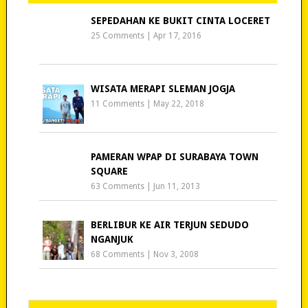
SEPEDAHAN KE BUKIT CINTA LOCERET
25 Comments
|
Apr 17, 2016
WISATA MERAPI SLEMAN JOGJA
11 Comments
|
May 22, 2018
PAMERAN WPAP DI SURABAYA TOWN
SQUARE
63 Comments
|
Jun 11, 2013
BERLIBUR KE AIR TERJUN SEDUDO
NGANJUK
68 Comments
|
Nov 3, 2008