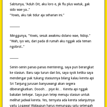
Sabtunya, “Aduh Dit, aku loro e, jik flu plus watuk, gak
sido wae ya..”
“Yowis, aku tak tidur aja seharian ini.”
_______
Minggunya, “Yowis, sesuk awakmu dolano wae, Ndop.”
“Wah, iyo wis, dari pada di rumah aku nggak ada teman
ngobrol..”
______
Senin-senin panas-panas mentereng, saya pun berangkat
ke stasiun. Baru saja turun dari bis, saya syok ketika saya
mendengar pak tukang stasiunnya bilang kalau kereta api
Sri Tanjung jurusan banyuwangi akan segera
diberangkatkan. Doooh… piye iki… Kereta api nggak
bakalan terkejar. Saya pun tetep menuju stasiun untuk
melihat jadwal kereta. Yes, ternyata ada kereta selanjutnya
yaitu Logawa! Walaupun harus menunggu satu setengah