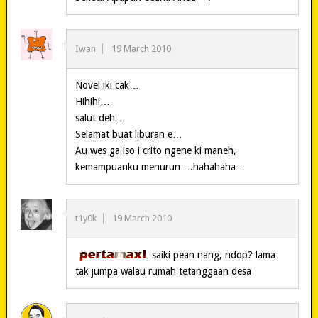
Iwan
19 March 2010
Novel iki cak…
Hihihi…
salut deh…
Selamat buat liburan e…
Au wes ga iso i crito ngene ki maneh,
kemampuanku menurun….hahahaha…
t1y0k
19 March 2010
saiki pean nang, ndop? lama
tak jumpa walau rumah tetanggaan desa