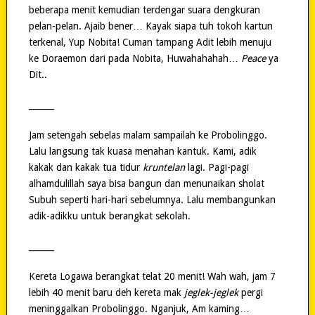
beberapa menit kemudian terdengar suara dengkuran
pelan-pelan. Ajaib bener… Kayak siapa tuh tokoh kartun
terkenal, Yup Nobita! Cuman tampang Adit lebih menuju
ke Doraemon dari pada Nobita, Huwahahahah…
Peace
ya
Dit..
______
Jam setengah sebelas malam sampailah ke Probolinggo.
Lalu langsung tak kuasa menahan kantuk. Kami, adik
kakak dan kakak tua tidur
kruntelan
lagi. Pagi-pagi
alhamdulillah saya bisa bangun dan menunaikan sholat
Subuh seperti hari-hari sebelumnya. Lalu membangunkan
adik-adikku untuk berangkat sekolah.
______
Kereta Logawa berangkat telat 20 menit! Wah wah, jam 7
lebih 40 menit baru deh kereta mak
jeglek-jeglek
pergi
meninggalkan Probolinggo. Nganjuk, Am kaming…