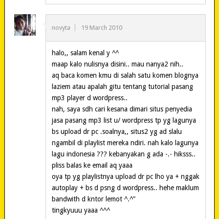
novyta
19 March 2010
halo,, salam kenal y ^^
maap kalo nulisnya disini.. mau nanya2 nih..
aq baca komen kmu di salah satu komen blognya
laziem atau apalah gitu tentang tutorial pasang
mp3 player d wordpress..
nah, saya sdh cari kesana dimari situs penyedia
jasa pasang mp3 list u/ wordpress tp yg lagunya
bs upload dr pc .soalnya,, situs2 yg ad slalu
ngambil di playlist mereka ndiri. nah kalo lagunya
lagu indonesia ??? kebanyakan g ada -.- hiksss..
pliss balas ke email aq yaaa
oya tp yg playlistnya upload dr pc lho ya + nggak
autoplay + bs d psng d wordpress.. hehe maklum
bandwith d kntor lemot ^.^”
tingkyuuu yaaa ^^^