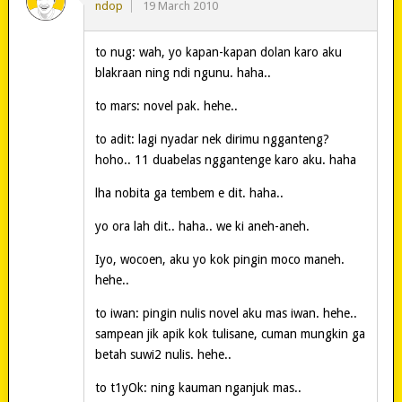
ndop
19 March 2010
to nug: wah, yo kapan-kapan dolan karo aku
blakraan ning ndi ngunu. haha..
to mars: novel pak. hehe..
to adit: lagi nyadar nek dirimu ngganteng?
hoho.. 11 duabelas nggantenge karo aku. haha
lha nobita ga tembem e dit. haha..
yo ora lah dit.. haha.. we ki aneh-aneh.
Iyo, wocoen, aku yo kok pingin moco maneh.
hehe..
to iwan: pingin nulis novel aku mas iwan. hehe..
sampean jik apik kok tulisane, cuman mungkin ga
betah suwi2 nulis. hehe..
to t1yOk: ning kauman nganjuk mas..