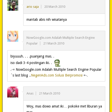
ario saja
20 March 2010
mantab abis nih wisatanya
NowGoogle.com Adalah Multiple Search Engine
Popular
21 March 2010
biyuuuh. . . .puanjang mas. .
iso dadi 3-4 postingan iki. .
.-= NowGoogle.com Adalah Multiple Search Engine Popular
´s last blog ..
NegeriAds.com Solusi Berpromosi
=-.
Anas
21 March 2010
Woy, mas dowo amat iki… pokoke met liburan ya
mas..