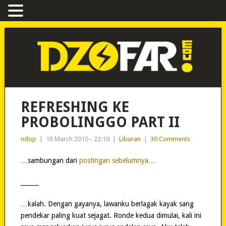
REFRESHING KE
PROBOLINGGO PART II
ndop
|
18 March 2010 - 22:10
|
Liburan
|
30 Comments
…sambungan dari
postingan sebelumnya
…
______
…kalah. Dengan gayanya, lawanku berlagak kayak sang
pendekar paling kuat sejagat. Ronde kedua dimulai, kali ini