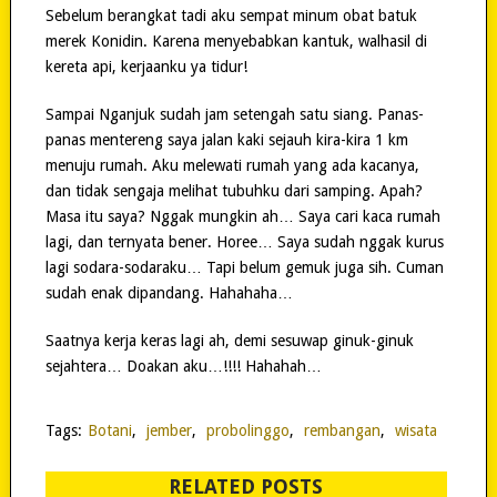
Sebelum berangkat tadi aku sempat minum obat batuk
merek Konidin. Karena menyebabkan kantuk, walhasil di
kereta api, kerjaanku ya tidur!
Sampai Nganjuk sudah jam setengah satu siang. Panas-
panas mentereng saya jalan kaki sejauh kira-kira 1 km
menuju rumah. Aku melewati rumah yang ada kacanya,
dan tidak sengaja melihat tubuhku dari samping. Apah?
Masa itu saya? Nggak mungkin ah… Saya cari kaca rumah
lagi, dan ternyata bener. Horee… Saya sudah nggak kurus
lagi sodara-sodaraku… Tapi belum gemuk juga sih. Cuman
sudah enak dipandang. Hahahaha…
Saatnya kerja keras lagi ah, demi sesuwap ginuk-ginuk
sejahtera… Doakan aku…!!!! Hahahah…
Tags:
Botani
,
jember
,
probolinggo
,
rembangan
,
wisata
RELATED POSTS