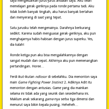
saya mengeluarkan jurus-jurus andalan saya. Aku telah
memelajari gerak-geriknya pada ronde pertama tadi. Aku
tidak boleh banyak tingkah, aku harus banyak bertahan
dan menyerang di saat yang tepat.
Satu jurusku telah mengenainya. Darahnya berkurang
sedikit. Karena sudah menguasai gerak-geriknya, aku pun
menghajarnya habis-habisan dengan jurus superku. Yes,
dia kalah!
Ronde ketiga pun aku bisa mengalahkannya dengan
sangat mudah dan cepat. Akhirnya aku pun memenangkan
pertandingan. Horee…
Ferdi ikut-ikutan
ndlosor
di sebelahku. Dia menonton saya
main
Game Fighting Power Instinct
2. Adiknya Adit itu
menonton dengan antusias. Game yang dia mainkan
selama ini tidak ada yang seunik dan sesederhana ini.
Maklum anak sekarang
game
-nya serba tiga dimensi dan
menurut saya bikin kepala pusing. Heheheh…