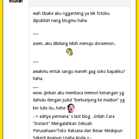
wah tibake aku ngganteng ya lek fotoku
dipublish nang blogmu haha
___
asem..aku dibilang lebih menuju doraemon..
___
awakmu entuk sangu maneh gag soko bapakku?
haha.
___
wow..ijinkan aku membaca memori kenangan yg
dahulu dengan judul “berkunjung ke madiun” yg
km tulis itu..hehe
.-= aditya permana´s last blog ..Inilah Cara
“Instant” Mengalahkan Sebuah
Perusahaan/Toko Raksasa dan Besar Meskipun
Sekecil Apapun Usaha Anda =-.