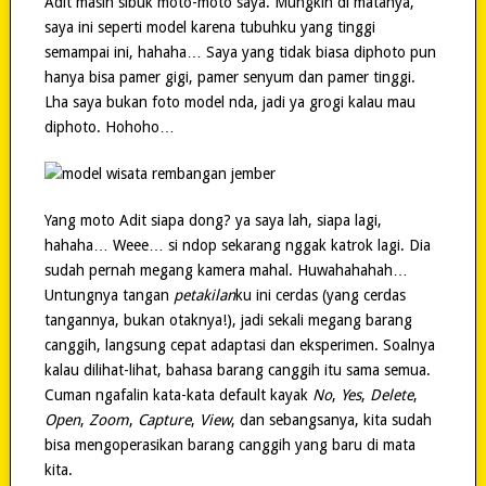
Adit masih sibuk moto-moto saya. Mungkin di matanya,
saya ini seperti model karena tubuhku yang tinggi
semampai ini, hahaha… Saya yang tidak biasa diphoto pun
hanya bisa pamer gigi, pamer senyum dan pamer tinggi.
Lha saya bukan foto model nda, jadi ya grogi kalau mau
diphoto. Hohoho…
Yang moto Adit siapa dong? ya saya lah, siapa lagi,
hahaha… Weee… si ndop sekarang nggak katrok lagi. Dia
sudah pernah megang kamera mahal. Huwahahahah…
Untungnya tangan
petakilan
ku ini cerdas (yang cerdas
tangannya, bukan otaknya!), jadi sekali megang barang
canggih, langsung cepat adaptasi dan eksperimen. Soalnya
kalau dilihat-lihat, bahasa barang canggih itu sama semua.
Cuman ngafalin kata-kata default kayak
No
,
Yes
,
Delete
,
Open
,
Zoom
,
Capture
,
View
, dan sebangsanya, kita sudah
bisa mengoperasikan barang canggih yang baru di mata
kita.