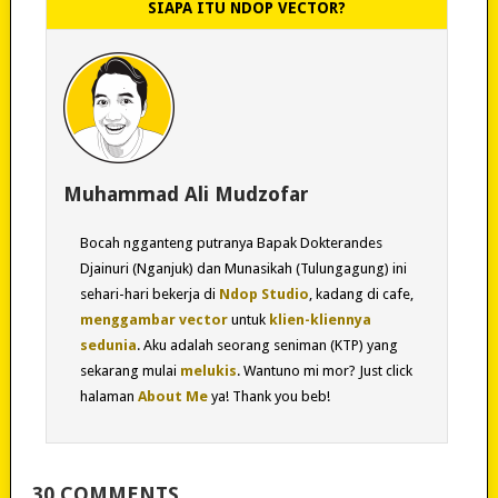
SIAPA ITU NDOP VECTOR?
Muhammad Ali Mudzofar
Bocah ngganteng putranya Bapak Dokterandes
Djainuri (Nganjuk) dan Munasikah (Tulungagung) ini
sehari-hari bekerja di
Ndop Studio
, kadang di cafe,
menggambar vector
untuk
klien-kliennya
sedunia
. Aku adalah seorang seniman (KTP) yang
sekarang mulai
melukis
. Wantuno mi mor? Just click
halaman
About Me
ya! Thank you beb!
30 COMMENTS