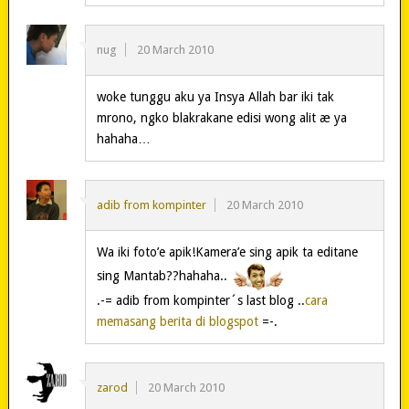
nug
20 March 2010
woke tunggu aku ya Insya Allah bar iki tak
mrono, ngko blakrakane edisi wong alit æ ya
hahaha…
adib from kompinter
20 March 2010
Wa iki foto’e apik!Kamera’e sing apik ta editane
sing Mantab??hahaha..
.-= adib from kompinter´s last blog ..
cara
memasang berita di blogspot
=-.
zarod
20 March 2010