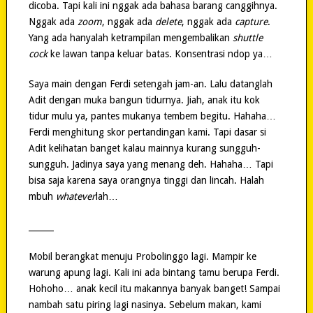
dicoba. Tapi kali ini nggak ada bahasa barang canggihnya.
Nggak ada
zoom
, nggak ada
delete
, nggak ada
capture
.
Yang ada hanyalah ketrampilan mengembalikan
shuttle
cock
ke lawan tanpa keluar batas. Konsentrasi ndop ya…
Saya main dengan Ferdi setengah jam-an. Lalu datanglah
Adit dengan muka bangun tidurnya. Jiah, anak itu kok
tidur mulu ya, pantes mukanya tembem begitu. Hahaha…
Ferdi menghitung skor pertandingan kami. Tapi dasar si
Adit kelihatan banget kalau mainnya kurang sungguh-
sungguh. Jadinya saya yang menang deh. Hahaha… Tapi
bisa saja karena saya orangnya tinggi dan lincah. Halah
mbuh
whatever
lah…
______
Mobil berangkat menuju Probolinggo lagi. Mampir ke
warung apung lagi. Kali ini ada bintang tamu berupa Ferdi.
Hohoho… anak kecil itu makannya banyak banget! Sampai
nambah satu piring lagi nasinya. Sebelum makan, kami