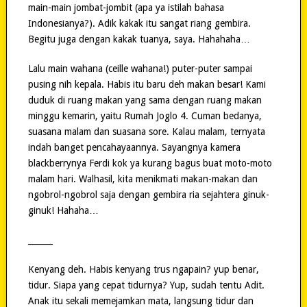
main-main jombat-jombit (apa ya istilah bahasa
Indonesianya?). Adik kakak itu sangat riang gembira.
Begitu juga dengan kakak tuanya, saya. Hahahaha…
Lalu main wahana (ceille wahana!) puter-puter sampai
pusing nih kepala. Habis itu baru deh makan besar! Kami
duduk di ruang makan yang sama dengan ruang makan
minggu kemarin, yaitu Rumah Joglo 4. Cuman bedanya,
suasana malam dan suasana sore. Kalau malam, ternyata
indah banget pencahayaannya. Sayangnya kamera
blackberrynya Ferdi kok ya kurang bagus buat moto-moto
malam hari. Walhasil, kita menikmati makan-makan dan
ngobrol-ngobrol saja dengan gembira ria sejahtera ginuk-
ginuk! Hahaha…
______
Kenyang deh. Habis kenyang trus ngapain? yup benar,
tidur. Siapa yang cepat tidurnya? Yup, sudah tentu Adit.
Anak itu sekali memejamkan mata, langsung tidur dan