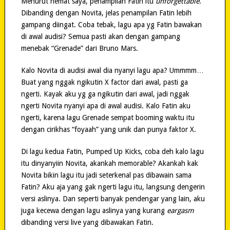
Menurut hemat saya, penampilan Fatin itu
unforgettable
.
Dibanding dengan Novita, jelas penampilan Fatin lebih
gampang diingat. Coba tebak, lagu apa yg Fatin bawakan
di awal audisi? Semua pasti akan dengan gampang
menebak “Grenade” dari Bruno Mars.
Kalo Novita di audisi awal dia nyanyi lagu apa? Ummmm…
Buat yang nggak ngikutin X factor dari awal, pasti ga
ngerti. Kayak aku yg ga ngikutin dari awal, jadi nggak
ngerti Novita nyanyi apa di awal audisi. Kalo Fatin aku
ngerti, karena lagu Grenade sempat booming waktu itu
dengan cirikhas “foyaah” yang unik dan punya faktor X.
Di lagu kedua Fatin, Pumped Up Kicks, coba deh kalo lagu
itu dinyanyiin Novita, akankah memorable? Akankah kak
Novita bikin lagu itu jadi seterkenal pas dibawain sama
Fatin? Aku aja yang gak ngerti lagu itu, langsung dengerin
versi aslinya. Dan seperti banyak pendengar yang lain, aku
juga kecewa dengan lagu aslinya yang kurang
eargasm
dibanding versi live yang dibawakan Fatin.