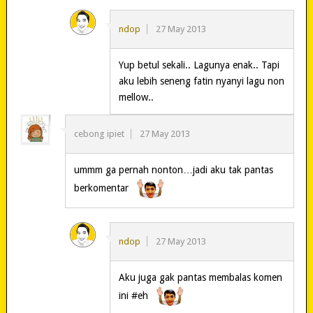
ndop
27 May 2013
Yup betul sekali.. Lagunya enak.. Tapi
aku lebih seneng fatin nyanyi lagu non
mellow..
cebong ipiet
27 May 2013
ummm ga pernah nonton…jadi aku tak pantas
berkomentar
ndop
27 May 2013
Aku juga gak pantas membalas komen
ini #eh