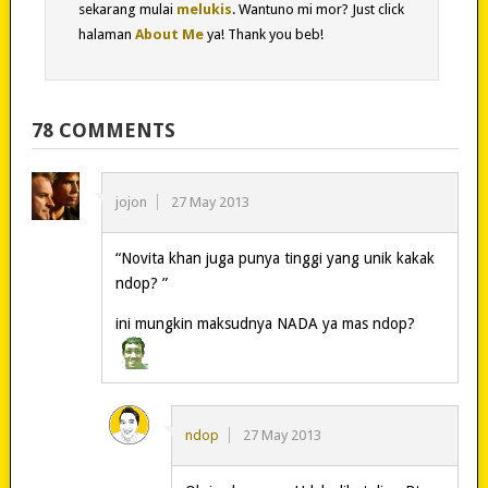
sekarang mulai
melukis
. Wantuno mi mor? Just click
halaman
About Me
ya! Thank you beb!
78 COMMENTS
jojon
27 May 2013
“Novita khan juga punya tinggi yang unik kakak
ndop? ”
ini mungkin maksudnya NADA ya mas ndop?
ndop
27 May 2013