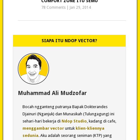
COMFORT ZONE ITU SEMU
78 Comments
|
Jan 29, 2014
SIAPA ITU NDOP VECTOR?
Muhammad Ali Mudzofar
Bocah ngganteng putranya Bapak Dokterandes
Djainuri (Nganjuk) dan Munasikah (Tulungagung) ini
sehari-hari bekerja di
Ndop Studio
, kadang di cafe,
menggambar vector
untuk
klien-kliennya
sedunia
. Aku adalah seorang seniman (KTP) yang