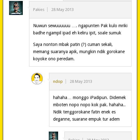
Pakies
28 May 2013
Nuwun sewuuuuuu …. ngapunten Pak kulo mriki
badhe ngampil ipad eh keliru ipit, soale sumuk
Saya nonton mbak patin (?) cuman sekali,
memang suaranya apik, mungkin ndik gorokane
koyoke ono peredam.
ndop
28 May 2013
hahaha… monggo iPadipun. Didemek
mboten nopo nopo kok pak. hahaha..
Ndik tenggorokane fatin enek es
deganne, suarane empuk tur adem