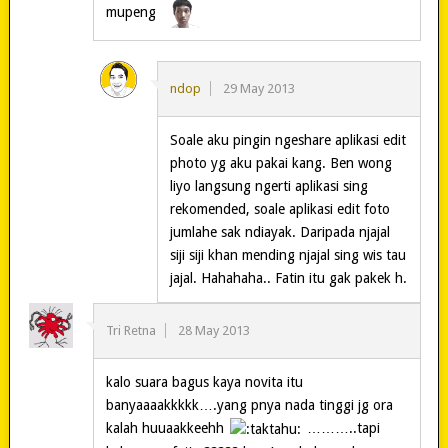
mupeng
ndop
29 May 2013
Soale aku pingin ngeshare aplikasi edit
photo yg aku pakai kang. Ben wong
liyo langsung ngerti aplikasi sing
rekomended, soale aplikasi edit foto
jumlahe sak ndiayak. Daripada njajal
siji siji khan mending njajal sing wis tau
jajal. Hahahaha.. Fatin itu gak pakek h.
Tri Retna
28 May 2013
kalo suara bagus kaya novita itu
banyaaaakkkkk….yang pnya nada tinggi jg ora
kalah huuaakkeehh
………..tapi