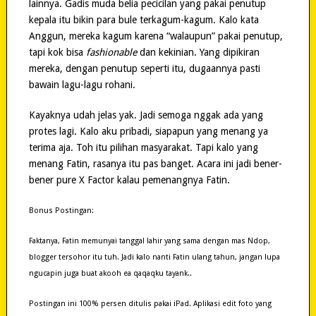
lainnya. Gadis muda belia pecicilan yang pakai penutup
kepala itu bikin para bule terkagum-kagum. Kalo kata
Anggun, mereka kagum karena “walaupun” pakai penutup,
tapi kok bisa
fashionable
dan kekinian. Yang dipikiran
mereka, dengan penutup seperti itu, dugaannya pasti
bawain lagu-lagu rohani.
Kayaknya udah jelas yak. Jadi semoga nggak ada yang
protes lagi. Kalo aku pribadi, siapapun yang menang ya
terima aja. Toh itu pilihan masyarakat. Tapi kalo yang
menang Fatin, rasanya itu pas banget. Acara ini jadi bener-
bener pure X Factor kalau pemenangnya Fatin.
Bonus Postingan:
Faktanya, Fatin memunyai tanggal lahir yang sama dengan mas Ndop,
blogger tersohor itu tuh. Jadi kalo nanti Fatin ulang tahun, jangan lupa
ngucapin juga buat akooh ea qaqaqku tayank..
Postingan ini 100% persen ditulis pakai iPad. Aplikasi edit foto yang