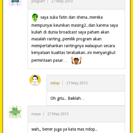
plagiart
27 May 2013
saya suka fatin dan shena..mereka
mempunyai keunikan masing2..dan karena saya
kuliah di dunia broadcast saya paham akan
masalah ranting..pemilik program akan
mempertahankan rantingnya walaupun secara
kenyataan kualitas terabaikan..ini menyangkut
permintaan pasar…
ndop
27 May 2013
Oh gitu.. Baiklah…
maya
27 May 2013
wah,, bener juga ya kata mas ndop..