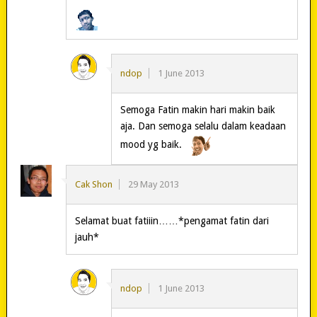
ndop
1 June 2013
Semoga Fatin makin hari makin baik
aja. Dan semoga selalu dalam keadaan
mood yg baik.
Cak Shon
29 May 2013
Selamat buat fatiiin……*pengamat fatin dari
jauh*
ndop
1 June 2013