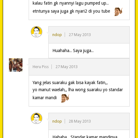
kalau fatin gk nyannyi lagu pumped up..
etntunya saya juga gk nyari2 di you tube
ndop
27 May 2013
Huahaha.. Saya juga..
Heru Piss
27 May 2013
Yang jelas suaraku gak bisa kayak fatin,,
yo manut waelah,, lha wong suaraku yo standar
kamar mandi
ndop
28 May 2013
Hahaha.. Standar kamar mandinya