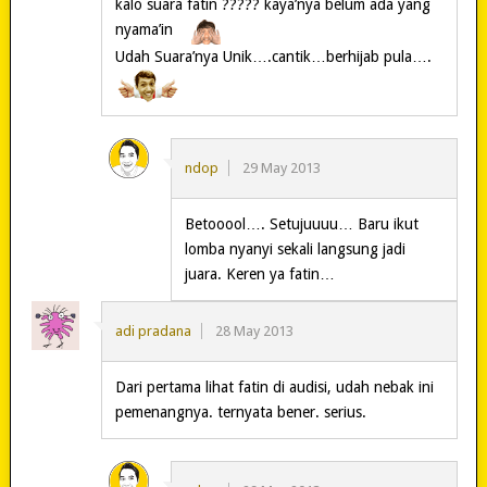
kalo suara fatin ????? kaya’nya belum ada yang
nyama’in
Udah Suara’nya Unik….cantik…berhijab pula….
ndop
29 May 2013
Betooool…. Setujuuuu… Baru ikut
lomba nyanyi sekali langsung jadi
juara. Keren ya fatin…
adi pradana
28 May 2013
Dari pertama lihat fatin di audisi, udah nebak ini
pemenangnya. ternyata bener. serius.