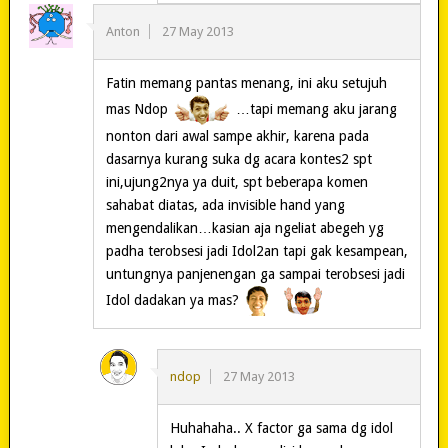
Anton
27 May 2013
Fatin memang pantas menang, ini aku setujuh
mas Ndop
…tapi memang aku jarang
nonton dari awal sampe akhir, karena pada
dasarnya kurang suka dg acara kontes2 spt
ini,ujung2nya ya duit, spt beberapa komen
sahabat diatas, ada invisible hand yang
mengendalikan…kasian aja ngeliat abegeh yg
padha terobsesi jadi Idol2an tapi gak kesampean,
untungnya panjenengan ga sampai terobsesi jadi
Idol dadakan ya mas?
ndop
27 May 2013
Huhahaha.. X factor ga sama dg idol