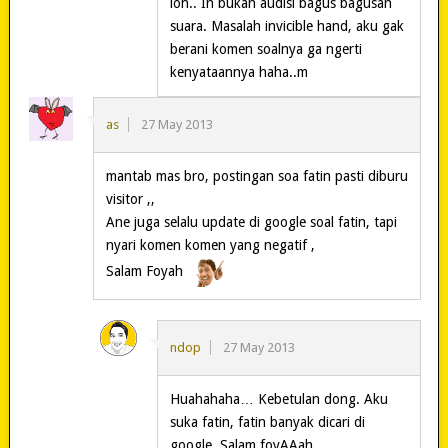
loh.. In bukan audisi bagus bagusan
suara. Masalah invicible hand, aku gak
berani komen soalnya ga ngerti
kenyataannya haha..m
as
27 May 2013
mantab mas bro, postingan soa fatin pasti diburu
visitor ,,
Ane juga selalu update di google soal fatin, tapi
nyari komen komen yang negatif ,
Salam Foyah
ndop
27 May 2013
Huahahaha… Kebetulan dong. Aku
suka fatin, fatin banyak dicari di
google. Salam foyAAah..