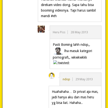
direkam video dong. Sapa tahu bisa
booming videonya. Tapi harus sambil
mandi #eh
Heru Piss
28 May 2013
Pasti Boming lahh ndop,,
lha masuk kategori
pornografi,, wkwkwkkk
ndop
29 May 2013
Huahahaha… Di privat aja mas,
jadi hanya aku dan mas heru
yg bisa liat. Hahaha..