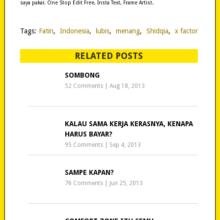
saya pakai: One Stop Edit Free, Insta Text, Frame Artist.
Tags:
Fatin
,
Indonesia
,
lubis
,
menang
,
Shidqia
,
x factor
RELATED POSTS
SOMBONG
52 Comments
|
Aug 18, 2013
KALAU SAMA KERJA KERASNYA, KENAPA
HARUS BAYAR?
95 Comments
|
Sep 4, 2013
SAMPE KAPAN?
76 Comments
|
Jun 25, 2013