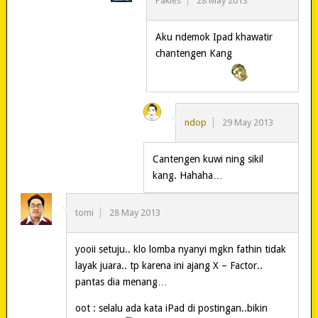
Pakies
28 May 2013
Aku ndemok Ipad khawatir
chantengen Kang
ndop
29 May 2013
Cantengen kuwi ning sikil
kang. Hahaha…
tomi
28 May 2013
yooii setuju.. klo lomba nyanyi mgkn fathin tidak
layak juara.. tp karena ini ajang X – Factor..
pantas dia menang…
oot : selalu ada kata iPad di postingan..bikin