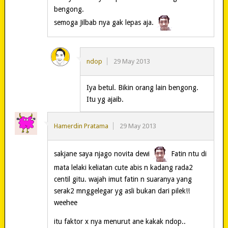
bengong.
semoga Jilbab nya gak lepas aja.
ndop
29 May 2013
Iya betul. Bikin orang lain bengong.
Itu yg ajaib.
Hamerdin Pratama
29 May 2013
sakjane saya njago novita dewi
Fatin ntu di
mata lelaki keliatan cute abis n kadang rada2
centil gitu. wajah imut fatin n suaranya yang
serak2 mnggelegar yg asli bukan dari pilek!!
weehee
itu faktor x nya menurut ane kakak ndop..