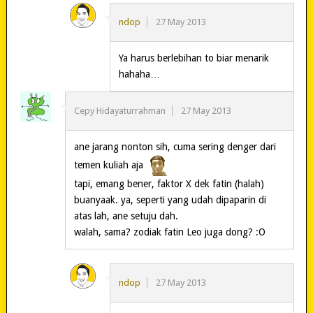
ndop
27 May 2013
Ya harus berlebihan to biar menarik
hahaha…
Cepy Hidayaturrahman
27 May 2013
ane jarang nonton sih, cuma sering denger dari
temen kuliah aja
tapi, emang bener, faktor X dek fatin (halah)
buanyaak. ya, seperti yang udah dipaparin di
atas lah, ane setuju dah.
walah, sama? zodiak fatin Leo juga dong? :O
ndop
27 May 2013