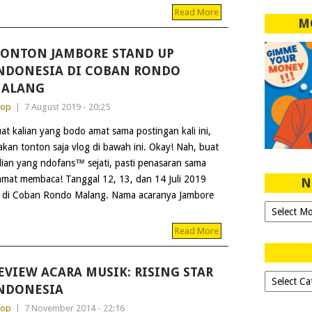
Read More
M
ONTON JAMBORE STAND UP
NDONESIA DI COBAN RONDO
ALANG
dop
|
7 August 2019 - 20:25
at kalian yang bodo amat sama postingan kali ini,
lakan tonton saja vlog di bawah ini. Okay! Nah, buat
lian yang ndofans™ sejati, pasti penasaran sama
elamat membaca! Tanggal 12, 13, dan 14 Juli 2019
N
 di Coban Rondo Malang. Nama acaranya Jambore
Ngeblog
Sejak
Read More
2007!
EVIEW ACARA MUSIK: RISING STAR
Dipilih-
NDONESIA
dipilih..
dop
|
7 November 2014 - 22:16