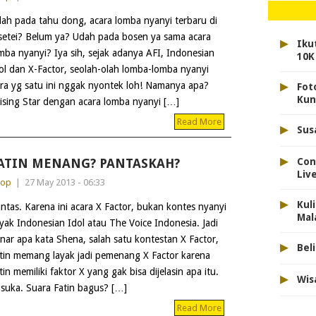
ah pada tahu dong, acara lomba nyanyi terbaru di
setei? Belum ya? Udah pada bosen ya sama acara
▸
Iku
mba nyanyi? Iya sih, sejak adanya AFI, Indonesian
10K
ol dan X-Factor, seolah-olah lomba-lomba nyanyi
▸
ara yg satu ini nggak nyontek loh! Namanya apa?
Fot
Kun
ng Star dengan acara lomba nyanyi […]
Read More
▸
Sus
▸
Con
ATIN MENANG? PANTASKAH?
Liv
dop
|
27 May 2013 - 06:33
▸
Kul
ntas. Karena ini acara X Factor, bukan kontes nyanyi
Ma
yak Indonesian Idol atau The Voice Indonesia. Jadi
nar apa kata Shena, salah satu kontestan X Factor,
▸
Bel
tin memang layak jadi pemenang X Factor karena
tin memiliki faktor X yang gak bisa dijelasin apa itu.
▸
Wis
 suka. Suara Fatin bagus? […]
Read More