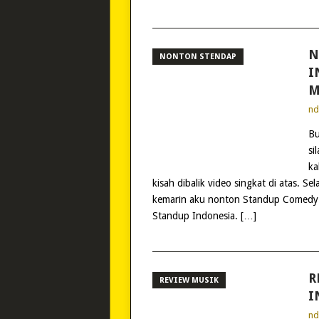
N
NONTON STENDAP
I
M
n
Bu
si
ka
kisah dibalik video singkat di atas. S
kemarin aku nonton Standup Comedy
Standup Indonesia. […]
R
REVIEW MUSIK
I
n