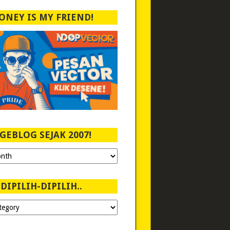
ONEY IS MY FRIEND!
GEBLOG SEJAK 2007!
DIPILIH-DIPILIH..