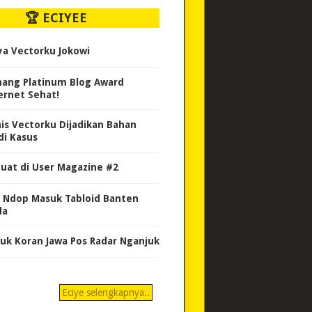
🏆 ECIYEE
ya Vectorku Jokowi
ang Platinum Blog Award
ernet Sehat!
nis Vectorku Dijadikan Bahan
di Kasus
uat di User Magazine #2
 Ndop Masuk Tabloid Banten
da
uk Koran Jawa Pos Radar Nganjuk
Eciye selengkapnya..