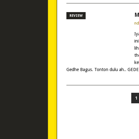
M
REVIEW
n
Iy
in
li
th
ke
Gedhe Bagus. Tonton dulu ah.. GED
POSTS
1
PAGINATION