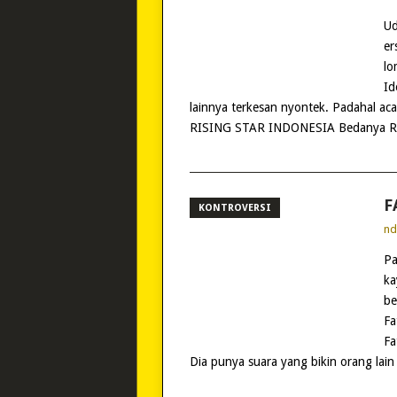
Ud
er
lo
Id
lainnya terkesan nyontek. Padahal ac
RISING STAR INDONESIA Bedanya Risi
F
KONTROVERSI
n
Pa
ka
be
Fa
Fa
Dia punya suara yang bikin orang lain