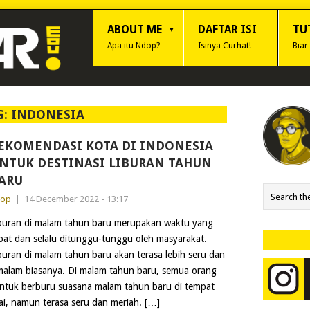
ABOUT ME
DAFTAR ISI
TU
Apa itu Ndop?
Isinya Curhat!
Biar
G:
INDONESIA
EKOMENDASI KOTA DI INDONESIA
NTUK DESTINASI LIBURAN TAHUN
ARU
dop
|
14 December 2022 - 13:17
buran di malam tahun baru merupakan waktu yang
pat dan selalu ditunggu-tunggu oleh masyarakat.
buran di malam tahun baru akan terasa lebih seru dan
lam biasanya. Di malam tahun baru, semua orang
tuk berburu suasana malam tahun baru di tempat
, namun terasa seru dan meriah. […]