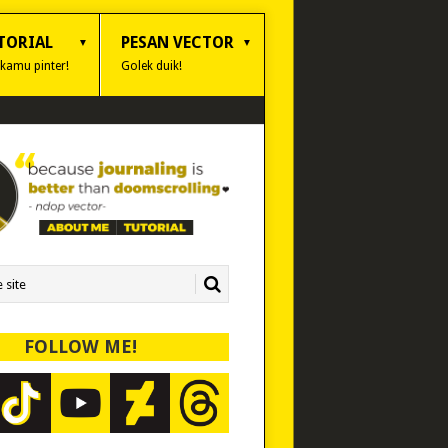
TORIAL
PESAN VECTOR
 kamu pinter!
Golek duik!
FOLLOW ME!