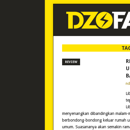
TA
R
REVIEW
U
B
n
Li
te
Li
menyenangkan dibandingkan malam-ma
berbondong-bondong keluar rumah un
umum. Suasananya akan semakin ramai