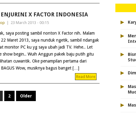
ENJURINI X FACTOR INDONESIA
▸
Kar
dop
|
23 March 2013 - 00:15
ak, saya posting sambil nonton X Factor nih. Malam
▸
Men
i 22 Maret 2013, saya nunduk ngetik, sambil ndangak
Int
hat monitor PC ku yg saya ubah jadi TV. Hehe.. Let
▸
e show begin.. Wuih Anggun pakek baju putih gitu
Bis
Stu
lihatan cuwantik. Oke penampilan pertama dari
E BAGUS Wow, musiknya bagus banget […]
▸
Dim
Read More
▸
Mas
Mu
2
Older
▸
Mas