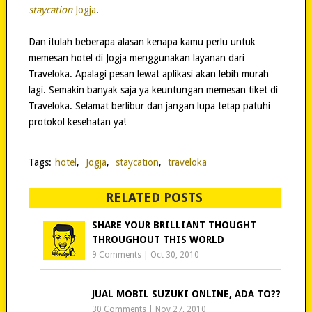
staycation
Jogja
.
Dan itulah beberapa alasan kenapa kamu perlu untuk
memesan hotel di Jogja menggunakan layanan dari
Traveloka. Apalagi pesan lewat aplikasi akan lebih murah
lagi. Semakin banyak saja ya keuntungan memesan tiket di
Traveloka. Selamat berlibur dan jangan lupa tetap patuhi
protokol kesehatan ya!
Tags:
hotel
,
Jogja
,
staycation
,
traveloka
RELATED POSTS
SHARE YOUR BRILLIANT THOUGHT
THROUGHOUT THIS WORLD
9 Comments
|
Oct 30, 2010
JUAL MOBIL SUZUKI ONLINE, ADA TO??
30 Comments
|
Nov 27, 2010