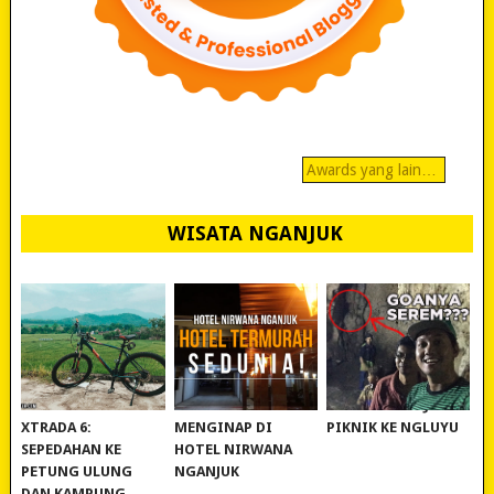
Awards yang lain…
WISATA NGANJUK
REVIEW POLYGON
MURAH BANGET!
WISATA NGANJUK:
XTRADA 6:
MENGINAP DI
PIKNIK KE NGLUYU
SEPEDAHAN KE
HOTEL NIRWANA
PETUNG ULUNG
NGANJUK
DAN KAMPUNG