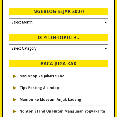
NGEBLOG SEJAK 2007!
Ngeblog
Sejak
2007!
DIPILIH-DIPILIH..
Dipilih-
dipilih..
BACA JUGA KAK
▸
Mas Ndop ke Jakarta Loo…
▸
Tips Posting Ala ndop
▸
Mampir ke Museum Anjuk Ladang
▸
Nonton Stand Up Hutan Mangunan Yogyakarta