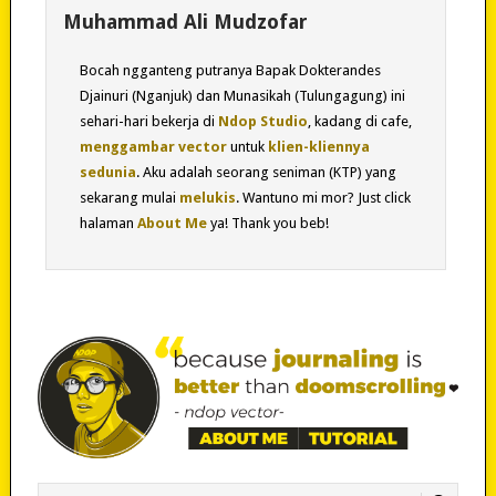
Muhammad Ali Mudzofar
Bocah ngganteng putranya Bapak Dokterandes
Djainuri (Nganjuk) dan Munasikah (Tulungagung) ini
sehari-hari bekerja di
Ndop Studio
, kadang di cafe,
menggambar vector
untuk
klien-kliennya
sedunia
. Aku adalah seorang seniman (KTP) yang
sekarang mulai
melukis
. Wantuno mi mor? Just click
halaman
About Me
ya! Thank you beb!