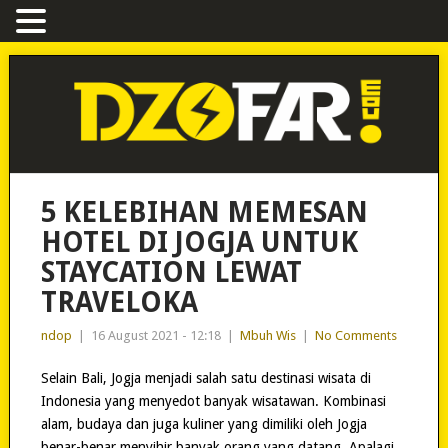
5 KELEBIHAN MEMESAN
HOTEL DI JOGJA UNTUK
STAYCATION LEWAT
TRAVELOKA
ndop
|
16 August 2021 - 12:18
|
Mbuh Wis
|
No Comments
Selain Bali, Jogja menjadi salah satu destinasi wisata di
Indonesia yang menyedot banyak wisatawan. Kombinasi
alam, budaya dan juga kuliner yang dimiliki oleh Jogja
benar-benar menyihir banyak orang yang datang. Apalagi