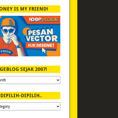
ONEY IS MY FRIEND!
GEBLOG SEJAK 2007!
DIPILIH-DIPILIH..