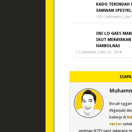
KADO TERINDAH
SAMWAN SPESYEL
155 Comments
|
Jan 
INI LO GAES MAN
IKUT MERAYAKAN
HARBOLNAS
7 Comments
|
Nov 21, 2018
SIAPA
Muhamma
Bocah nggant
(Nganjuk) dan
bekerja di
Nd
vector
untu
seniman (KTP) yang sekarang m