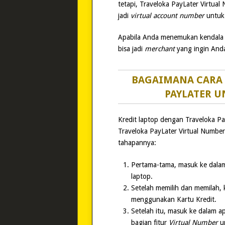
tetapi, Traveloka PayLater Virtual 
jadi
virtual account number
untuk
Apabila Anda menemukan kendala se
bisa jadi
merchant
yang ingin And
BAGAIMANA CARA
PAYLATER U
Kredit laptop dengan Traveloka P
Traveloka PayLater Virtual Number
tahapannya:
Pertama-tama, masuk ke dal
laptop.
Setelah memilih dan memilah, 
menggunakan Kartu Kredit.
Setelah itu, masuk ke dalam a
bagian fitur
Virtual Number
u