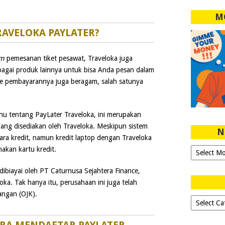
M
RAVELOKA PAYLATER?
rm
pemesanan tiket pesawat, Traveloka juga
gai produk lainnya untuk bisa Anda pesan dalam
ode pembayarannya juga beragam, salah satunya
u tentang PayLater Traveloka, ini merupakan
ang disediakan oleh Traveloka. Meskipun sistem
N
ra kredit, namun kredit laptop dengan Traveloka
akan kartu kredit.
Ngeblog
Sejak
2007!
ibiayai oleh PT Caturnusa Sejahtera Finance,
ka. Tak hanya itu, perusahaan ini juga telah
uangan (OJK).
Dipilih-
dipilih..