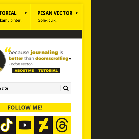
TORIAL
PESAN VECTOR
 kamu pinter!
Golek duik!
FOLLOW ME!