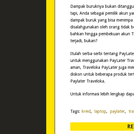
Dampak buruknya bukan ditanggun
tapi, Anda sebagai pemilik akun y
dampak buruk yang bisa menimpa An
disalahgunakan oleh orang tidak 
bahkan hingga pembekuan akun Tra
terjadi, bukan?
Itulah serba-serbi tentang PayLat
untuk menggunakan PayLater Trave
aman, Traveloka PayLater juga me
diskon untuk beberapa produk t
Paylater Traveloka.
Untuk informasi lebih lengkap dapa
Tags:
kreid
,
laptop
,
paylater
,
tr
RE