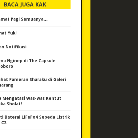
BACA JUGA KAK
amat Pagi Semuanya…
hat Yuk!
an Notifikasi
ma Nginep di The Capsule
ioboro
ihat Pameran Sharaku di Galeri
arang
a Mengatasi Was-was Kentut
ika Sholat!
ti Baterai LiFePo4 Sepeda Listrik
 C2