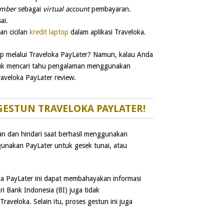
umber
sebagai
virtual account
pembayaran.
ai.
an cicilan
kredit laptop
dalam aplikasi Traveloka.
op melalui Traveloka PayLater? Namun, kalau Anda
tuk mencari tahu pengalaman menggunakan
aveloka PayLater review.
GESTUN TRAVELOKA PAYLATER!
an dan hindari saat berhasil menggunakan
gunakan PayLater untuk gesek tunai, atau
ka PayLater ini dapat membahayakan informasi
ari Bank Indonesia (BI) juga tidak
aveloka. Selain itu, proses gestun ini juga