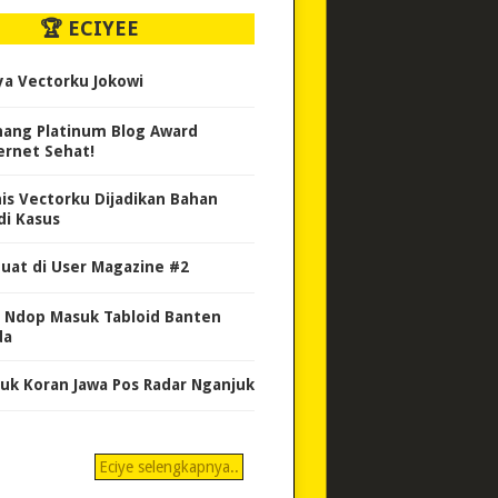
🏆 ECIYEE
ya Vectorku Jokowi
ang Platinum Blog Award
ernet Sehat!
nis Vectorku Dijadikan Bahan
di Kasus
uat di User Magazine #2
 Ndop Masuk Tabloid Banten
da
uk Koran Jawa Pos Radar Nganjuk
Eciye selengkapnya..