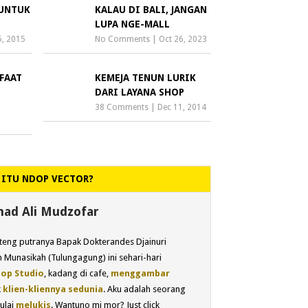
 UNTUK
KALAU DI BALI, JANGAN
LUPA NGE-MALL
5, 2015
No Comments
|
Oct 26, 2023
FAAT
KEMEJA TENUN LURIK
DARI LAYANA SHOP
38 Comments
|
Dec 11, 2014
 ITU NDOP VECTOR?
d Ali Mudzofar
eng putranya Bapak Dokterandes Djainuri
 Munasikah (Tulungagung) ini sehari-hari
op Studio
, kadang di cafe,
menggambar
k
klien-kliennya sedunia
. Aku adalah seorang
ulai
melukis
. Wantuno mi mor? Just click