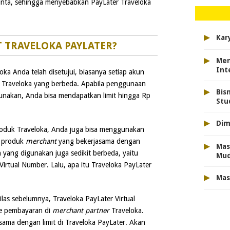
inta, sehingga menyebabkan PayLater Traveloka
▸
Kar
T TRAVELOKA PAYLATER?
▸
Men
Int
ka Anda telah disetujui, biasanya setiap akun
er Traveloka yang berbeda. Apabila penggunaan
▸
Bis
igunakan, Anda bisa mendapatkan limit hingga Rp
Stu
▸
Dim
roduk Traveloka, Anda juga bisa menggunakan
i produk
merchant
yang bekerjasama dengan
▸
Mas
yang digunakan juga sedikit berbeda, yaitu
Mu
rtual Number. Lalu, apa itu Traveloka PayLater
▸
Mas
las sebelumnya, Traveloka PayLater Virtual
e pembayaran di
merchant partner
Traveloka.
sama dengan limit di Traveloka PayLater. Akan