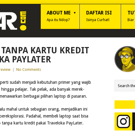
ABOUT ME
DAFTAR ISI
TU
Apa itu Ndop?
Isinya Curhat!
Biar
 TANPA KARTU KREDIT
KA PAYLATER
review
|
No Comments
perti sudah menjadi kebutuhan primer yang wajib
ja hingga pelajar. Tak pelak, ada banyak merek-
menawarkan berbagai pilihan laptop di pasaran.
lu mahal untuk sebagian orang, menjadikan ini
ereksplorasi. Padahal, membeli laptop saat bisa
 tanpa kartu kredit pakai Traveloka PayLater.