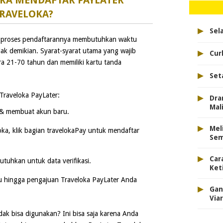
RA MENDAFTAR PAYLATER
RAVELOKA?
▸
Sel
g proses pendaftarannya membutuhkan waktu
▸
dak demikian. Syarat-syarat utama yang wajib
Cur
ra 21-70 tahun dan memiliki kartu tanda
▸
Set
▸
 Traveloka PayLater:
Dra
Mal
 & membuat akun baru.
▸
Mel
oka, klik bagian travelokaPay untuk mendaftar
Sem
▸
Car
butuhkan untuk data verifikasi.
Ket
ggu hingga pengajuan Traveloka PayLater Anda
▸
Gan
Viar
dak bisa digunakan? Ini bisa saja karena Anda