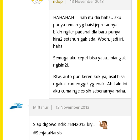
ndop
13 November 2013
HAHAHAH… nah itu dia haha.. aku
punya teman yg haisl jepretannya
bikin ngiler padahal dia baru punya
kira2 setahun gak ada. Wooh, jadi iri.
haha
Semoga aku cepet bisa yaaa.. biar gak
ngisin2i.
Btw, auto pun keren kok ya, asal bisa
ngakali cari enggel yg enak. Ah kalo ini
aku cuma ngeles sih sebenarnya haha.
Miftahur
13 November 2013
Siap digowo ndik #BN2013 kiy…
#SenjataNarsis