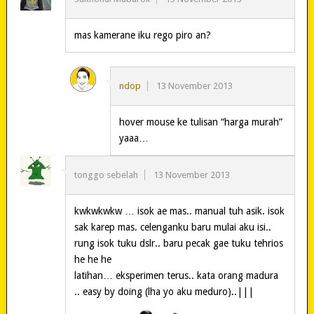
mas kamerane iku rego piro an?
ndop
13 November 2013
hover mouse ke tulisan “harga murah”
yaaa…
tonggo sebelah
13 November 2013
kwkwkwkw … isok ae mas.. manual tuh asik. isok
sak karep mas. celenganku baru mulai aku isi..
rung isok tuku dslr.. baru pecak gae tuku tehrios
he he he
latihan… eksperimen terus.. kata orang madura
.. easy by doing (lha yo aku meduro)..|||