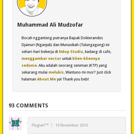
Muhammad Ali Mudzofar
Bocah ngganteng putranya Bapak Dokterandes
Djainuri (Nganjuk) dan Munasikah (Tulungagung) ini
sehari-hari bekerja di
Ndop Studio
, kadang di cafe,
menggambar vector
untuk
klien-kliennya
sedunia
. Aku adalah seorang seniman (KTP) yang
sekarang mulai
melukis
. Wantuno mi mor? Just click
halaman
About Me
ya! Thank you beb!
93 COMMENTS
Plagiart™
13 November 2013