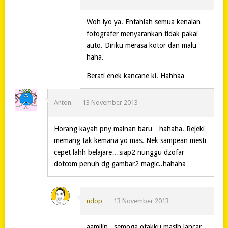
Woh iyo ya. Entahlah semua kenalan
fotografer menyarankan tidak pakai
auto. Diriku merasa kotor dan malu
haha.
Berati enek kancane ki. Hahhaa…
Anton
13 November 2013
Horang kayah pny mainan baru…hahaha. Rejeki
memang tak kemana yo mas. Nek sampean mesti
cepet lahh belajare…siap2 nunggu dzofar
dotcom penuh dg gambar2 magic..hahaha
ndop
13 November 2013
aamiiin.. semoga otakku masih lancar