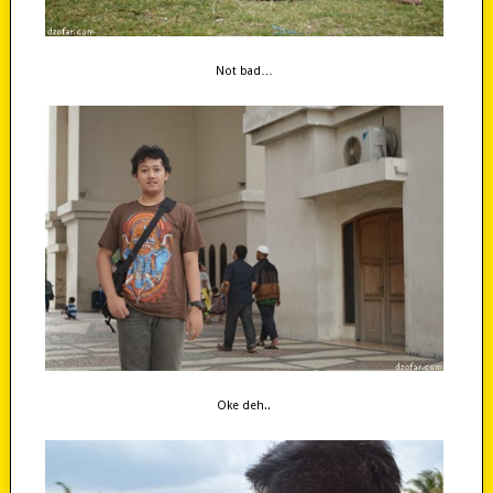
Not bad…
Oke deh..