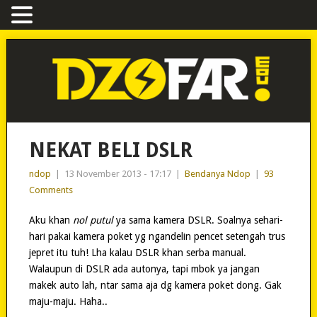
NEKAT BELI DSLR
ndop
|
13 November 2013 - 17:17
|
Bendanya Ndop
|
93
Comments
Aku khan
nol putul
ya sama kamera DSLR. Soalnya sehari-
hari pakai kamera poket yg ngandelin pencet setengah trus
jepret itu tuh! Lha kalau DSLR khan serba manual.
Walaupun di DSLR ada autonya, tapi mbok ya jangan
makek auto lah, ntar sama aja dg kamera poket dong. Gak
maju-maju. Haha..