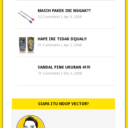
MASIH PAKEK INI NGGAK??
32 Comments
|
Apr 9, 2008
HAPE INI TIDAK DIJUAL!!
31 Comments
|
Apr 2, 2008
SANDAL PINK UKURAN 41!!!
71 Comments
|
Dec 3, 2008
SIAPA ITU NDOP VECTOR?