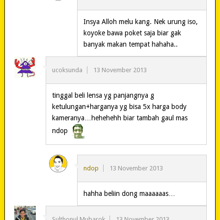
Insya Alloh melu kang. Nek urung iso,
koyoke bawa poket saja biar gak
banyak makan tempat hahaha..
ucoksunda
13 November 2013
tinggal beli lensa yg panjangnya g
ketulungan+harganya yg bisa 5x harga body
kameranya…hehehehh biar tambah gaul mas
ndop
ndop
13 November 2013
hahha beliin dong maaaaaas…
Sulthonul Mubarok
13 November 2013