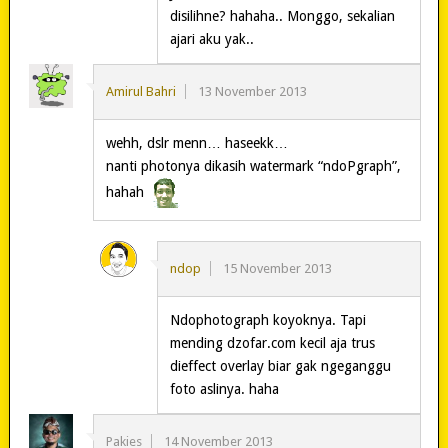
disilihne? hahaha.. Monggo, sekalian
ajari aku yak..
Amirul Bahri
13 November 2013
wehh, dslr menn… haseekk…
nanti photonya dikasih watermark “ndoPgraph”,
hahah
ndop
15 November 2013
Ndophotograph koyoknya. Tapi
mending dzofar.com kecil aja trus
dieffect overlay biar gak ngeganggu
foto aslinya. haha
Pakies
14 November 2013