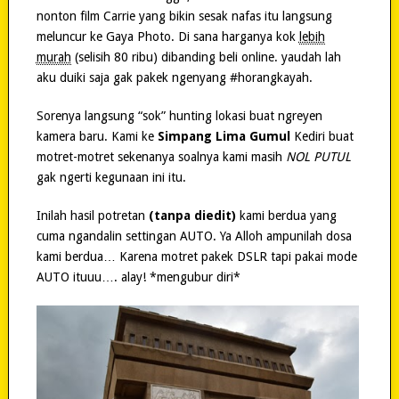
nonton film Carrie yang bikin sesak nafas itu langsung
meluncur ke Gaya Photo. Di sana harganya kok
lebih
murah
(selisih 80 ribu) dibanding beli online. yaudah lah
aku duiki saja gak pakek ngenyang #horangkayah.
Sorenya langsung “sok” hunting lokasi buat ngreyen
kamera baru. Kami ke
Simpang Lima Gumul
Kediri buat
motret-motret sekenanya soalnya kami masih
NOL PUTUL
gak ngerti kegunaan ini itu.
Inilah hasil potretan
(tanpa diedit)
kami berdua yang
cuma ngandalin settingan AUTO. Ya Alloh ampunilah dosa
kami berdua… Karena motret pakek DSLR tapi pakai mode
AUTO ituuu…. alay! *mengubur diri*