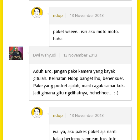
ndop
13 November 2013
poket waeee.. isin aku moto moto.
haha.
Dwi Wahyudi
13 November 2013
Aduh Bro, jangan pake kamera yang kayak
gitulah. Kelihatan Ndop banget lho, bener suer.
Pake yang pocket ajalah, masih agak samar kok.
Jadi gimana gitu ngelihatnya, hehehhee… :-)
ndop
13 November 2013
iya iya, aku pakek poket aja nanti
kalau bertemu sampean trus foto