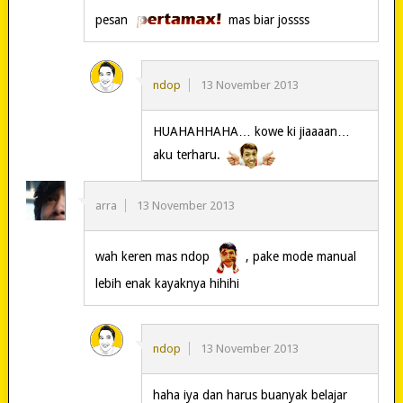
pesan
mas biar jossss
ndop
13 November 2013
HUAHAHHAHA… kowe ki jiaaaan…
aku terharu.
arra
13 November 2013
wah keren mas ndop
, pake mode manual
lebih enak kayaknya hihihi
ndop
13 November 2013
haha iya dan harus buanyak belajar