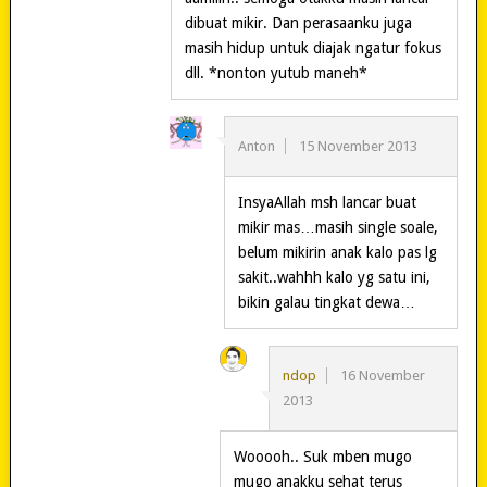
dibuat mikir. Dan perasaanku juga
masih hidup untuk diajak ngatur fokus
dll. *nonton yutub maneh*
Anton
15 November 2013
InsyaAllah msh lancar buat
mikir mas…masih single soale,
belum mikirin anak kalo pas lg
sakit..wahhh kalo yg satu ini,
bikin galau tingkat dewa…
ndop
16 November
2013
Wooooh.. Suk mben mugo
mugo anakku sehat terus