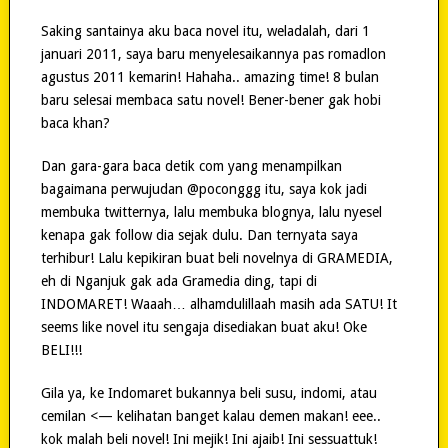
Saking santainya aku baca novel itu, weladalah, dari 1
januari 2011, saya baru menyelesaikannya pas romadlon
agustus 2011 kemarin! Hahaha.. amazing time! 8 bulan
baru selesai membaca satu novel! Bener-bener gak hobi
baca khan?
Dan gara-gara baca detik com yang menampilkan
bagaimana perwujudan @poconggg itu, saya kok jadi
membuka twitternya, lalu membuka blognya, lalu nyesel
kenapa gak follow dia sejak dulu. Dan ternyata saya
terhibur! Lalu kepikiran buat beli novelnya di GRAMEDIA,
eh di Nganjuk gak ada Gramedia ding, tapi di
INDOMARET! Waaah… alhamdulillaah masih ada SATU! It
seems like novel itu sengaja disediakan buat aku! Oke
BELI!!!
Gila ya, ke Indomaret bukannya beli susu, indomi, atau
cemilan <— kelihatan banget kalau demen makan! eee..
kok malah beli novel! Ini mejik! Ini ajaib! Ini sessuattuk!