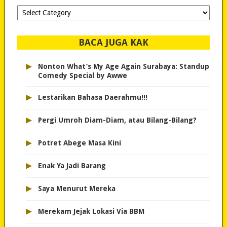
Dipilih-
dipilih..
BACA JUGA KAK
▸
Nonton What’s My Age Again Surabaya: Standup
Comedy Special by Awwe
▸
Lestarikan Bahasa Daerahmu!!!
▸
Pergi Umroh Diam-Diam, atau Bilang-Bilang?
▸
Potret Abege Masa Kini
▸
Enak Ya Jadi Barang
▸
Saya Menurut Mereka
▸
Merekam Jejak Lokasi Via BBM