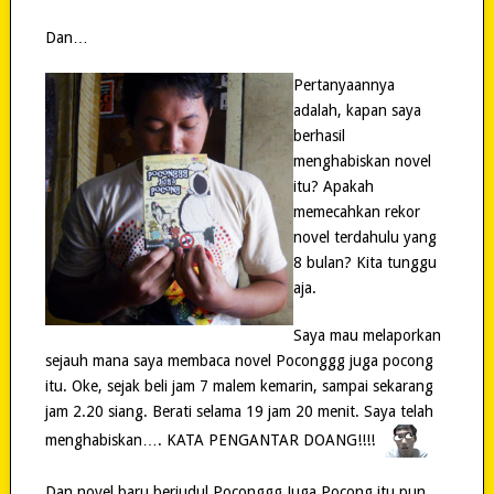
Dan…
Pertanyaannya
adalah, kapan saya
berhasil
menghabiskan novel
itu? Apakah
memecahkan rekor
novel terdahulu yang
8 bulan? Kita tunggu
aja.
Saya mau melaporkan
sejauh mana saya membaca novel Poconggg juga pocong
itu. Oke, sejak beli jam 7 malem kemarin, sampai sekarang
jam 2.20 siang. Berati selama 19 jam 20 menit. Saya telah
menghabiskan…. KATA PENGANTAR DOANG!!!!
Dan novel baru berjudul Poconggg Juga Pocong itu pun