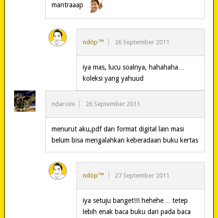
mantraaap
ndöp™
26 September 2011
iya mas, lucu soalnya, hahahaha…
koleksi yang yahuud
ndaroini
26 September 2011
menurut aku,pdf dan format digital lain masi
belum bisa mengalahkan keberadaan buku kertas
ndöp™
27 September 2011
iya setuju banget!!! hehehe… tetep
lebih enak baca buku dari pada baca