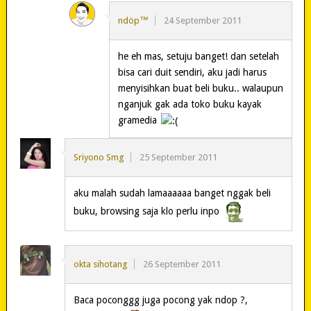
ndöp™
24 September 2011
he eh mas, setuju banget! dan setelah
bisa cari duit sendiri, aku jadi harus
menyisihkan buat beli buku.. walaupun
nganjuk gak ada toko buku kayak
gramedia
Sriyono Smg
25 September 2011
aku malah sudah lamaaaaaa banget nggak beli
buku, browsing saja klo perlu inpo
okta sihotang
26 September 2011
Baca poconggg juga pocong yak ndop ?,