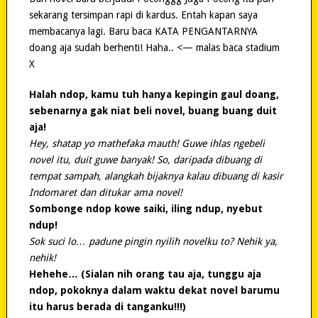
sekarang tersimpan rapi di kardus. Entah kapan saya
membacanya lagi. Baru baca KATA PENGANTARNYA
doang aja sudah berhenti! Haha.. <— malas baca stadium
X
Halah ndop, kamu tuh hanya kepingin gaul doang,
sebenarnya gak niat beli novel, buang buang duit
aja!
Hey, shatap yo mathefaka mauth! Guwe ihlas ngebeli
novel itu, duit guwe banyak! So, daripada dibuang di
tempat sampah, alangkah bijaknya kalau dibuang di kasir
Indomaret dan ditukar ama novel!
Sombonge ndop kowe saiki, iling ndup, nyebut
ndup!
Sok suci lo… padune pingin nyilih novelku to? Nehik ya,
nehik!
Hehehe… (Sialan nih orang tau aja, tunggu aja
ndop, pokoknya dalam waktu dekat novel barumu
itu harus berada di tanganku!!!)