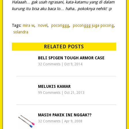
Halaaah… gak usah ngrasani, kata-katamu yang di dalam
kurung itu bisa aku baca lo… haha.. pokoknya nehik! :p
Tags:
mira w
,
novel
,
poconggg
,
poconggg juga pocong
,
solandra
RELATED POSTS
BELI SPIGEN TOUGH ARMOR CASE
32 Comments
|
Oct 9, 2014
MELUKIS KAMAR
99 Comments
|
Oct 21, 2013
MASIH PAKEK INI NGGAK??
32 Comments
|
Apr 9, 2008