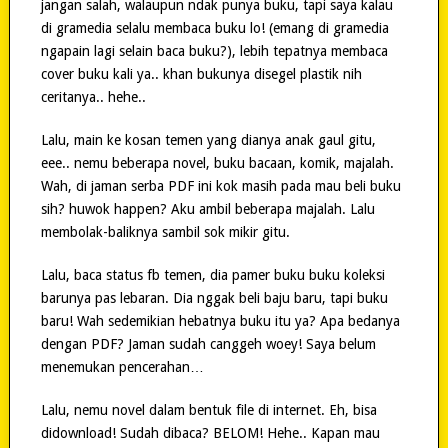
jangan salah, walaupun ndak punya buku, tapi saya kalau
di gramedia selalu membaca buku lo! (emang di gramedia
ngapain lagi selain baca buku?), lebih tepatnya membaca
cover buku kali ya.. khan bukunya disegel plastik nih
ceritanya.. hehe..
Lalu, main ke kosan temen yang dianya anak gaul gitu,
eee.. nemu beberapa novel, buku bacaan, komik, majalah.
Wah, di jaman serba PDF ini kok masih pada mau beli buku
sih? huwok happen? Aku ambil beberapa majalah. Lalu
membolak-baliknya sambil sok mikir gitu.
Lalu, baca status fb temen, dia pamer buku buku koleksi
barunya pas lebaran. Dia nggak beli baju baru, tapi buku
baru! Wah sedemikian hebatnya buku itu ya? Apa bedanya
dengan PDF? Jaman sudah canggeh woey! Saya belum
menemukan pencerahan…
Lalu, nemu novel dalam bentuk file di internet. Eh, bisa
didownload! Sudah dibaca? BELOM! Hehe.. Kapan mau