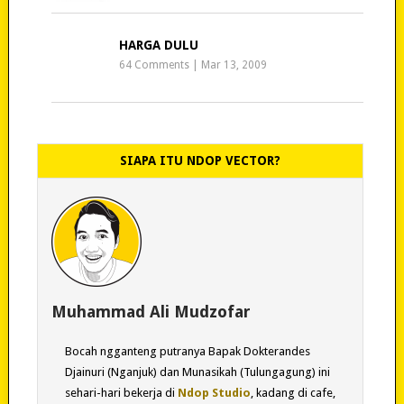
HARGA DULU
64 Comments
|
Mar 13, 2009
SIAPA ITU NDOP VECTOR?
Muhammad Ali Mudzofar
Bocah ngganteng putranya Bapak Dokterandes
Djainuri (Nganjuk) dan Munasikah (Tulungagung) ini
sehari-hari bekerja di
Ndop Studio
, kadang di cafe,