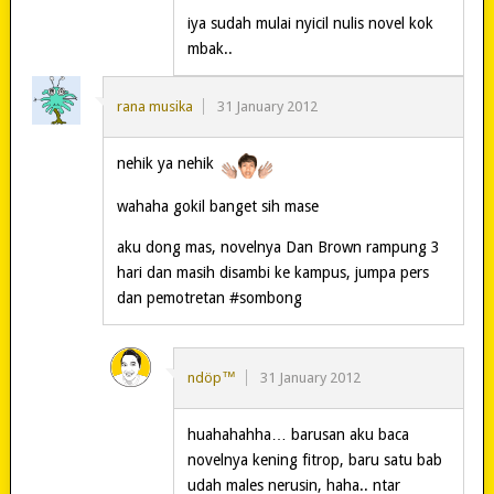
iya sudah mulai nyicil nulis novel kok
mbak..
rana musika
31 January 2012
nehik ya nehik
wahaha gokil banget sih mase
aku dong mas, novelnya Dan Brown rampung 3
hari dan masih disambi ke kampus, jumpa pers
dan pemotretan #sombong
ndöp™
31 January 2012
huahahahha… barusan aku baca
novelnya kening fitrop, baru satu bab
udah males nerusin, haha.. ntar