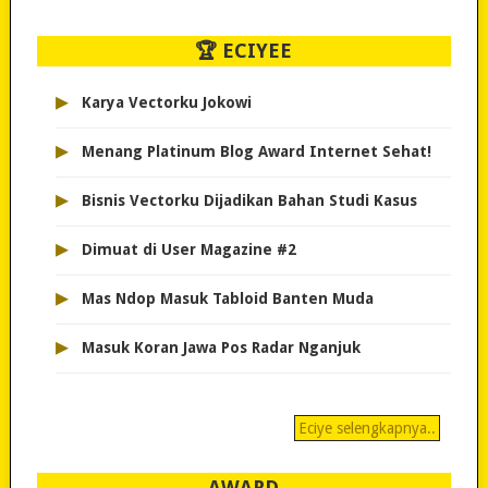
🏆 ECIYEE
▸
Karya Vectorku Jokowi
▸
Menang Platinum Blog Award Internet Sehat!
▸
Bisnis Vectorku Dijadikan Bahan Studi Kasus
▸
Dimuat di User Magazine #2
▸
Mas Ndop Masuk Tabloid Banten Muda
▸
Masuk Koran Jawa Pos Radar Nganjuk
Eciye selengkapnya..
AWARD