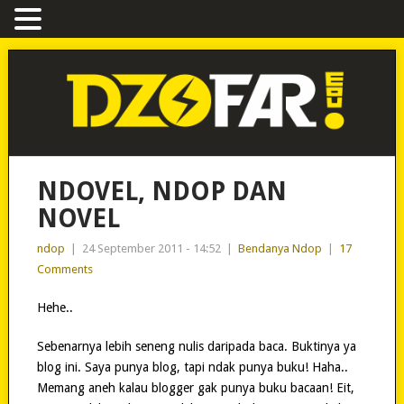
NDOVEL, NDOP DAN
NOVEL
ndop
|
24 September 2011 - 14:52
|
Bendanya Ndop
|
17
Comments
Hehe..
Sebenarnya lebih seneng nulis daripada baca. Buktinya ya
blog ini. Saya punya blog, tapi ndak punya buku! Haha..
Memang aneh kalau blogger gak punya buku bacaan! Eit,