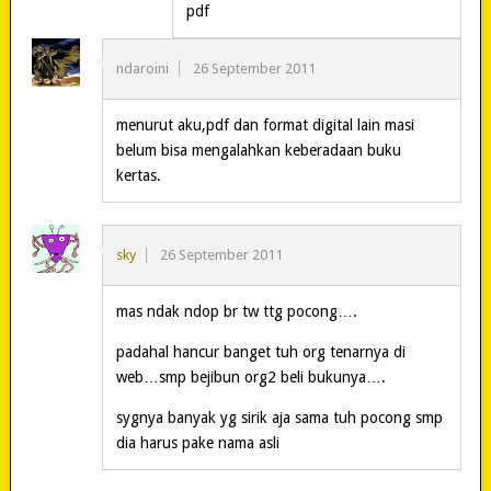
pdf
ndaroini
26 September 2011
menurut aku,pdf dan format digital lain masi
belum bisa mengalahkan keberadaan buku
kertas.
sky
26 September 2011
mas ndak ndop br tw ttg pocong….
padahal hancur banget tuh org tenarnya di
web…smp bejibun org2 beli bukunya….
sygnya banyak yg sirik aja sama tuh pocong smp
dia harus pake nama asli