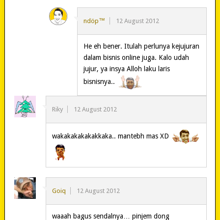
ndöp™
12 August 2012
He eh bener. Itulah perlunya kejujuran
dalam bisnis online juga. Kalo udah
jujur, ya insya Alloh laku laris
bisnisnya..
Riky
12 August 2012
wakakakakakakkaka.. mantebh mas XD
Goiq
12 August 2012
waaah bagus sendalnya… pinjem dong