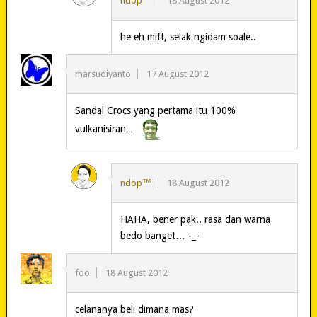
ndöp™
18 August 2012
he eh mift, selak ngidam soale..
marsudiyanto
17 August 2012
Sandal Crocs yang pertama itu 100%
vulkanisiran…
ndöp™
18 August 2012
HAHA, bener pak.. rasa dan warna
bedo banget… -_-
foo
18 August 2012
celananya beli dimana mas?