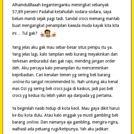
Alhamdulillaaah kegantenganku meningkat sebanyak
57,89 persen! Padahal ketahuilah sodara-sodara, saya
belum mandi sejak pagi tadi. Sandal crocs memang mantab
buat mengangkat penampilan kawula muda kayak kita kita
ini… Tul gak?
Yang jelas aku gak mau sebar-besar situs penipu itu ya.
Yang jelas lagi, kalo tampilan web kurang meyakinkan dan
terkesan amburadul dan gak rapi, mending jangan order
deh. Aku percaya kalo penampilan itu mencerminkan
kepribadian. Cari kenalan temen yg sering beli barang
online
itu sangat recommended lo. Nah untung aku kenal
mas Ozi yg sering beli crocs juga di kaskus, jadi pas beli
crocs yg kedua itu lebih yakin aja daripada yg pertama.
Ya beginilah nasib hidup di kota kecil. Mau gaya dikit harus
ke ibu kota dulu. Atau kalo enggak ya musti gambling beli
barang
online
. Dan namanya aja gambling, mengira-ngira,
walhasil ada peluang rugi/ketipunya. Yah aku jadikan