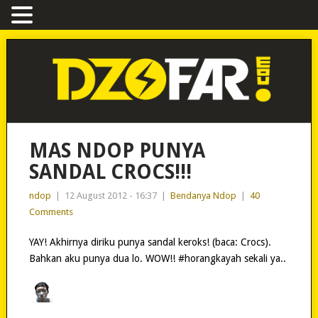
MAS NDOP PUNYA
SANDAL CROCS!!!
ndop
|
12 August 2012 - 16:37
|
Bendanya Ndop
|
40
Comments
YAY! Akhirnya diriku punya sandal keroks! (baca: Crocs).
Bahkan aku punya dua lo. WOW!! #horangkayah sekali ya..