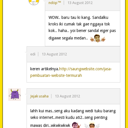
ndöp™
13 August 2012
WOW.. baru tau ki kang. Sandalku
kroks iki cumak tak gae nggaya tok
kok.. haha.. yoi bener sandal eiger pas
digawe segala medan..
edi
13 August 2012
keren artikelnya.
http://saungwebsite.com/jasa-
pembuatan-website-termurah
Jejak usaha
13 August 2012
lahh kui mas..seng aku kadang wedi tuku barang
seko internet..mesti kudu ati2..seng penting
mawas diri..wkwkwkwk