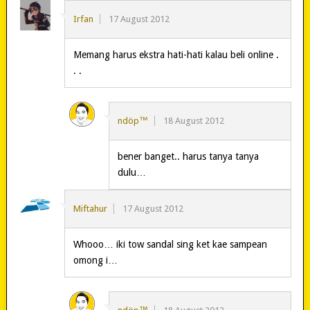
Irfan
17 August 2012
Memang harus ekstra hati-hati kalau beli online .
. .
ndöp™
18 August 2012
bener banget.. harus tanya tanya
dulu…
Miftahur
17 August 2012
Whooo… iki tow sandal sing ket kae sampean
omong i…