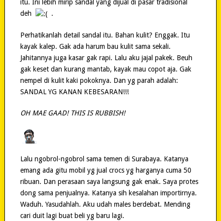
itu. Ini lebih mirip sandal yang dijual di pasar tradisional
deh
.
Perhatikanlah detail sandal itu. Bahan kulit? Enggak. Itu
kayak kalep. Gak ada harum bau kulit sama sekali.
Jahitannya juga kasar gak rapi. Lalu aku jajal pakek. Beuh
gak keset dan kurang mantab, kayak mau copot aja. Gak
nempel di kulit kaki pokoknya. Dan yg parah adalah:
SANDAL YG KANAN KEBESARAN!!!
OH MAE GAAD! THIS IS RUBBISH!
Lalu ngobrol-ngobrol sama temen di Surabaya. Katanya
emang ada gitu mobil yg jual crocs yg harganya cuma 50
ribuan. Dan perasaan saya langsung gak enak. Saya protes
dong sama penjualnya. Katanya sih kesalahan importirnya.
Waduh. Yasudahlah. Aku udah males berdebat. Mending
cari duit lagi buat beli yg baru lagi.