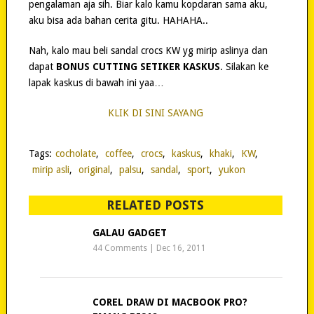
pengalaman aja sih. Biar kalo kamu kopdaran sama aku,
aku bisa ada bahan cerita gitu. HAHAHA..
Nah, kalo mau beli sandal crocs KW yg mirip aslinya dan
dapat
BONUS CUTTING SETIKER KASKUS
. Silakan ke
lapak kaskus di bawah ini yaa…
KLIK DI SINI SAYANG
Tags:
cocholate
,
coffee
,
crocs
,
kaskus
,
khaki
,
KW
,
mirip asli
,
original
,
palsu
,
sandal
,
sport
,
yukon
RELATED POSTS
GALAU GADGET
44 Comments
|
Dec 16, 2011
COREL DRAW DI MACBOOK PRO?