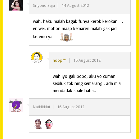
Sriyono Saja
14 August 2012
wah, haku malah kagak funya kerok kerokan….
eniwei, mohon maap kemaren malah gak jadi
ketemu ya…
ndöp™
15 August 2012
wah iyo gak popo, aku yo cuman
sediluk tok ning semarang.. ada misi
mendadak soale haha..
NatNitNut
16 August 2012