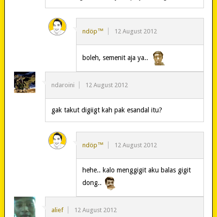
ndöp™
12 August 2012
boleh, semenit aja ya..
ndaroini
12 August 2012
gak takut digiigt kah pak esandal itu?
ndöp™
12 August 2012
hehe.. kalo menggigit aku balas gigit
dong..
alief
12 August 2012