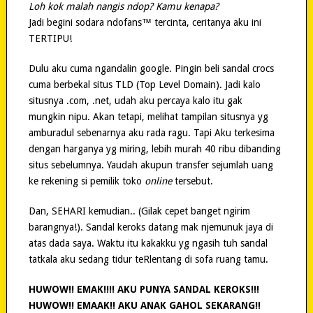
Loh kok malah nangis ndop? Kamu kenapa?
Jadi begini sodara ndofans™ tercinta, ceritanya aku ini
TERTIPU!
Dulu aku cuma ngandalin google. Pingin beli sandal crocs
cuma berbekal situs TLD (Top Level Domain). Jadi kalo
situsnya .com, .net, udah aku percaya kalo itu gak
mungkin nipu. Akan tetapi, melihat tampilan situsnya yg
amburadul sebenarnya aku rada ragu. Tapi Aku terkesima
dengan harganya yg miring, lebih murah 40 ribu dibanding
situs sebelumnya. Yaudah akupun transfer sejumlah uang
ke rekening si pemilik toko
online
tersebut.
Dan, SEHARI kemudian.. (Gilak cepet banget ngirim
barangnya!). Sandal keroks datang mak njemunuk jaya di
atas dada saya. Waktu itu kakakku yg ngasih tuh sandal
tatkala aku sedang tidur teRlentang di sofa ruang tamu.
HUWOW!! EMAK!!!! AKU PUNYA SANDAL KEROKS!!!
HUWOW!! EMAAK!! AKU ANAK GAHOL SEKARANG!!