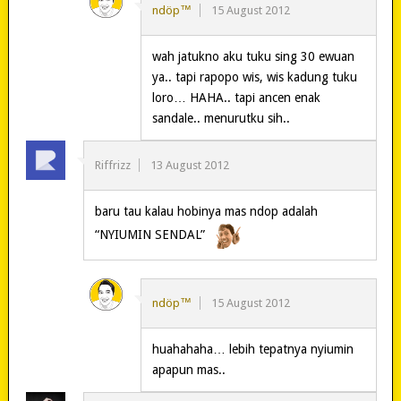
ndöp™
15 August 2012
wah jatukno aku tuku sing 30 ewuan
ya.. tapi rapopo wis, wis kadung tuku
loro… HAHA.. tapi ancen enak
sandale.. menurutku sih..
Riffrizz
13 August 2012
baru tau kalau hobinya mas ndop adalah
“NYIUMIN SENDAL”
ndöp™
15 August 2012
huahahaha… lebih tepatnya nyiumin
apapun mas..