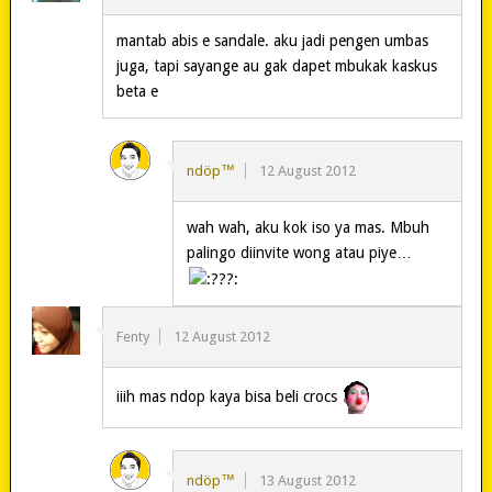
mantab abis e sandale. aku jadi pengen umbas
juga, tapi sayange au gak dapet mbukak kaskus
beta e
ndöp™
12 August 2012
wah wah, aku kok iso ya mas. Mbuh
palingo diinvite wong atau piye…
Fenty
12 August 2012
iiih mas ndop kaya bisa beli crocs
ndöp™
13 August 2012