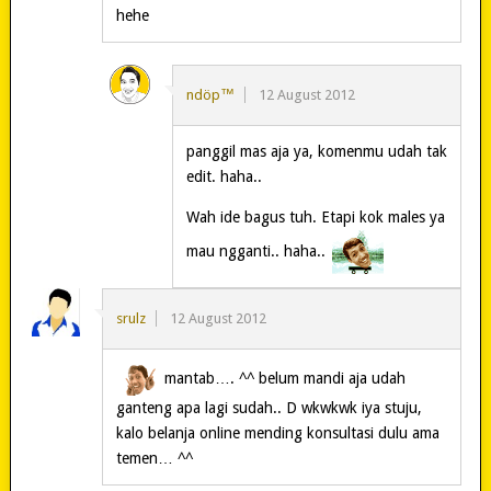
hehe
ndöp™
12 August 2012
panggil mas aja ya, komenmu udah tak
edit. haha..
Wah ide bagus tuh. Etapi kok males ya
mau ngganti.. haha..
srulz
12 August 2012
mantab…. ^^ belum mandi aja udah
ganteng apa lagi sudah.. D wkwkwk iya stuju,
kalo belanja online mending konsultasi dulu ama
temen… ^^