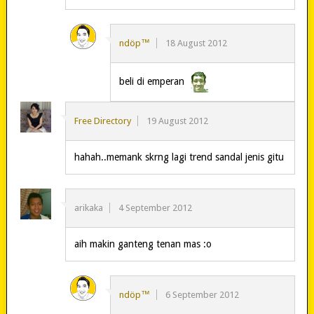
ndöp™
18 August 2012
beli di emperan
Free Directory
19 August 2012
hahah..memank skrng lagi trend sandal jenis gitu
arikaka
4 September 2012
aih makin ganteng tenan mas :o
ndöp™
6 September 2012