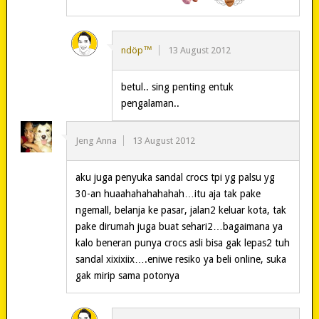
ndöp™
13 August 2012
betul.. sing penting entuk
pengalaman..
Jeng Anna
13 August 2012
aku juga penyuka sandal crocs tpi yg palsu yg
30-an huaahahahahahah…itu aja tak pake
ngemall, belanja ke pasar, jalan2 keluar kota, tak
pake dirumah juga buat sehari2…bagaimana ya
kalo beneran punya crocs asli bisa gak lepas2 tuh
sandal xixixiix….eniwe resiko ya beli online, suka
gak mirip sama potonya