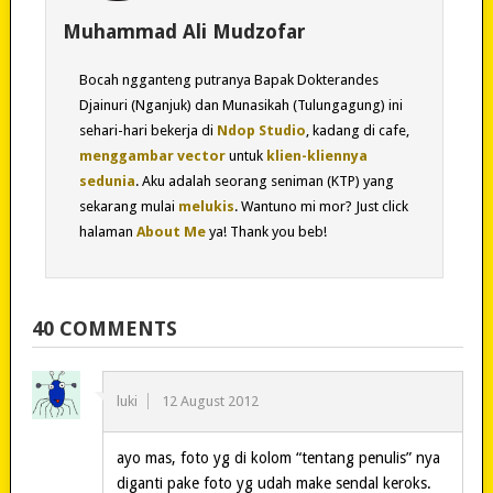
Muhammad Ali Mudzofar
Bocah ngganteng putranya Bapak Dokterandes
Djainuri (Nganjuk) dan Munasikah (Tulungagung) ini
sehari-hari bekerja di
Ndop Studio
, kadang di cafe,
menggambar vector
untuk
klien-kliennya
sedunia
. Aku adalah seorang seniman (KTP) yang
sekarang mulai
melukis
. Wantuno mi mor? Just click
halaman
About Me
ya! Thank you beb!
40 COMMENTS
luki
12 August 2012
ayo mas, foto yg di kolom “tentang penulis” nya
diganti pake foto yg udah make sendal keroks.