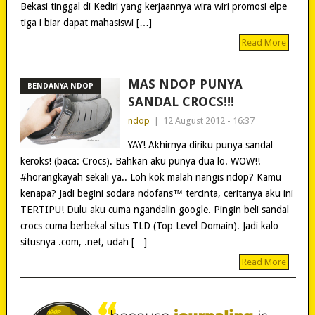
Bekasi tinggal di Kediri yang kerjaannya wira wiri promosi elpe
tiga i biar dapat mahasiswi […]
Read More
MAS NDOP PUNYA
BENDANYA NDOP
SANDAL CROCS!!!
ndop
|
12 August 2012 - 16:37
YAY! Akhirnya diriku punya sandal
keroks! (baca: Crocs). Bahkan aku punya dua lo. WOW!!
#horangkayah sekali ya.. Loh kok malah nangis ndop? Kamu
kenapa? Jadi begini sodara ndofans™ tercinta, ceritanya aku ini
TERTIPU! Dulu aku cuma ngandalin google. Pingin beli sandal
crocs cuma berbekal situs TLD (Top Level Domain). Jadi kalo
situsnya .com, .net, udah […]
Read More