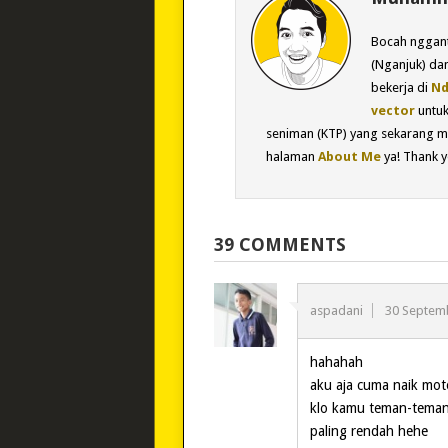
Bocah nggant
(Nganjuk) dan
bekerja di
Nd
vector
untu
seniman (KTP) yang sekarang m
halaman
About Me
ya! Thank y
39 COMMENTS
aspadani
30 Septem
hahahah
aku aja cuma naik moto
klo kamu teman-teman 
paling rendah hehe