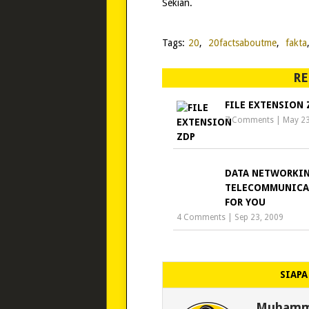
Sekian.
Tags:
20
,
20factsaboutme
,
fakta
RE
FILE EXTENSION 
7 Comments
|
May 23
DATA NETWORKI
TELECOMMUNICA
FOR YOU
4 Comments
|
Sep 23, 2009
SIAPA
Muhamma