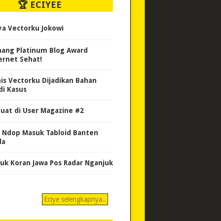
🏆 ECIYEE
ya Vectorku Jokowi
ang Platinum Blog Award
ernet Sehat!
nis Vectorku Dijadikan Bahan
di Kasus
uat di User Magazine #2
 Ndop Masuk Tabloid Banten
da
uk Koran Jawa Pos Radar Nganjuk
Eciye selengkapnya..