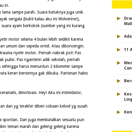
 iri.
uk lama sampe parah. Suara batuknya juga unik.
▸
Dra
ak serigala (bukti kalau aku ini Wolverine!),
Mal
 suara ayam berkokok (sumber yang ini kurang
▸
Ada
tir motor selama 4 bulan lebih sedikit karena
raan umum dan sepeda ontel. Atau diboncengin.
▸
11 
rauma nyetir motor. Pernah nabrak pot! Pas
pak pulisi. Pas nganterin adik sekolah, pernah
▸
Med
s sehingga harus menuntun 2 kilometer sampe
Can
nyata keran bensinnya gak dibuka. Pantesan habis
▸
Ber
▸
iceramahi, dimotivasi. Hey! Aku ini intimidator,
Kes
Lin
n dan yg terakhir diberi cobaan keloid yg susah
▸
Ken
a spontan. Dan juga membatalkan sesuatu pun
bikin teman marah dan geleng-geleng karena