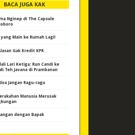
BACA JUGA KAK
ma Nginep di The Capsule
ioboro
 yang Main ke Rumah Lagi!
Alasan Gak Kredit KPR
ali Lari Ketiga: Run Candi ke
di Teh Javana di Prambanan
doa Jangan Ragu-ragu
erakahan Manusia Merusak
gkungan
angan dengan Bapak