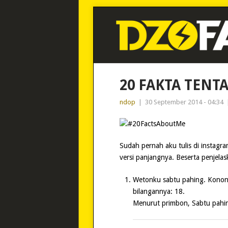
20 FAKTA TENT
ndop
|
30 September 2014 - 04:34
Sudah pernah aku tulis di instagram
versi panjangnya. Beserta penjela
Wetonku sabtu pahing. Konon 
bilangannya: 18.
Menurut primbon, Sabtu pahin