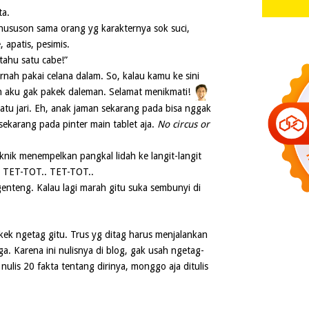
ta.
ususon sama orang yg karakternya sok suci,
 apatis, pesimis.
 tahu satu cabe!”
rnah pakai celana dalam. So, kalau kamu ke sini
kan aku gak pakek daleman. Selamat menikmati!
atu jari. Eh, anak jaman sekarang pada bisa nggak
ekarang pada pinter main tablet aja.
No circus or
teknik menempelkan pangkal lidah ke langit-langit
. TET-TOT.. TET-TOT..
enteng. Kalau lagi marah gitu suka sembunyi di
kek ngetag gitu. Trus yg ditag harus menjalankan
ga. Karena ini nulisnya di blog, gak usah ngetag-
ulis 20 fakta tentang dirinya, monggo aja ditulis