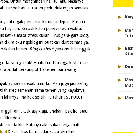
-tiba. Untuk menghindari hal itu, aku biasanya
h sampe hari H. Hal ini perlu dukungan semesta
▸
Kar
nya aku gak pernah mikir masa depan. Karena
▸
a hayalan. Kecuali kalau punya mesin waktu.
Men
is ketika masa stress kuliah. Trus gara-gara blog,
Int
n dikira aku ngeblog ini buat cari duit semata ya.
▸
Bis
u bakalan bosen.
Blog is about passion
, biar nggak
Stu
rata-rata gemuk! Huahaha. Tau nggak sih, diam-
▸
Dim
-kira sudah terkumpul 15 temen baru yang
▸
Mas
yak yg salah nebak umurku. Aku juga jadi sering
Mu
 Udah sreg temenan sama temen yang kayaknya
▸
un lahirnya, lha kok selisih 10 tahun! SEPULUH
Mas
nggil “om”. Gak asyik aja. Enakan “pak lik” atau
 “lik ndop”.
itar mata kiri. Katanya aku suka mengamati.
Idol
3 kali. Trus baru sadar kalau aku tuh