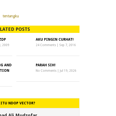
,
tentangku
LATED POSTS
ZDP
AKU PINGIN CURHAT!
, 2009
24 Comments
|
Sep 7, 2016
NG AND
PARAH SIH!
TION
No Comments
|
Jul 19, 2026
 ITU NDOP VECTOR?
d Ali Mudzofar