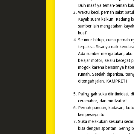
Duh maaf ya teman-teman kalau
Waktu kecil, pernah sakit bat
Kayak suara kalkun. Kadang kay
sumber lain mengatakan kayak
kuat)
Seumur hidup, cuma pernah nye
terpaksa. Sisanya naik kenda
Ada sumber mengatakan, aku t
belajar motor, selalu kecegat 
mogok karena bensinnya habi
rumah. Setelah diperiksa, ter
ditengah jalan. KAMPRET!
Paling gak suka diintimidasi, d
ceramahor, dan motivator!
Pernah panuan, kadasan, kutua
kempesnya itu.
Suka melakukan sesuatu secar
bisa dengan spontan. Sering 