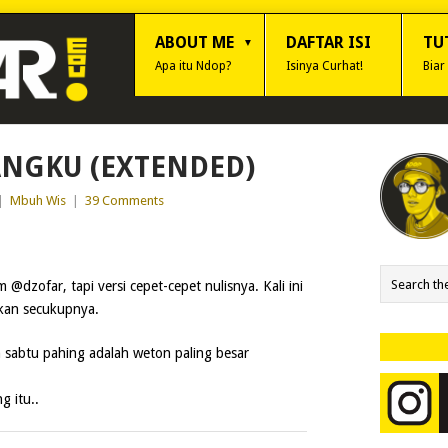
ABOUT ME
DAFTAR ISI
TU
Apa itu Ndop?
Isinya Curhat!
Biar
ANGKU (EXTENDED)
|
Mbuh Wis
|
39 Comments
 @dzofar, tapi versi cepet-cepet nulisnya. Kali ini
skan secukupnya.
sabtu pahing adalah weton paling besar
g itu..