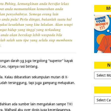
btu Pahing, kemungkinan anda bersifat lekas
M
epat anda memuntahkan kemarahan anda
akan penyebabnya. Semoga orang lain
anda pula! Perlu diingat, bukanlah suatu hal
kui kesalahan yang kita lakukan. Akan tetapi
ngat hidup yang tinggi yang terkadang
 anda akan bersikap lebih waspada bila
ah salah satu tipe yang selalu siap membantu
.
ongan darah yg juga tergolong “superior” kayak
N
eo, rajanya rasi bintang.
Ngeblog
. Kalau diibaratkan sekumpulan mutan di X-
Sejak
udah tersinggung, tapi juga gampang melupakan.
2007!
Dipilih-
dipilih..
! Bahkan ada sumber lain mengatakan sampe TK!
. Walhasil aku over dosis juga kecerdasannya.