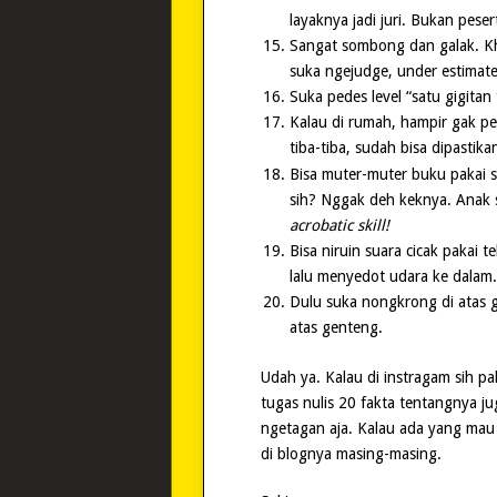
layaknya jadi juri. Bukan peser
Sangat sombong dan galak. Kh
suka ngejudge, under estimate,
Suka pedes level “satu gigitan
Kalau di rumah, hampir gak pe
tiba-tiba, sudah bisa dipasti
Bisa muter-muter buku pakai s
sih? Nggak deh keknya. Anak s
acrobatic skill!
Bisa niruin suara cicak pakai 
lalu menyedot udara ke dalam
Dulu suka nongkrong di atas g
atas genteng.
Udah ya. Kalau di instragam sih pa
tugas nulis 20 fakta tentangnya ju
ngetagan aja. Kalau ada yang mau n
di blognya masing-masing.