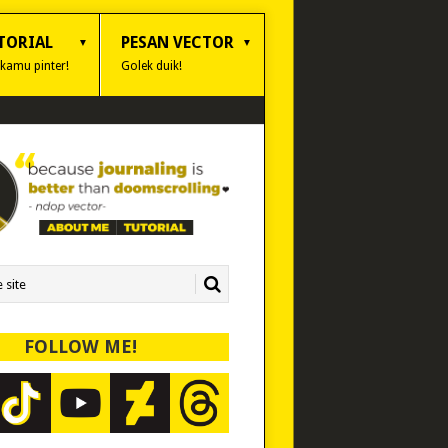
TORIAL
PESAN VECTOR
 kamu pinter!
Golek duik!
FOLLOW ME!