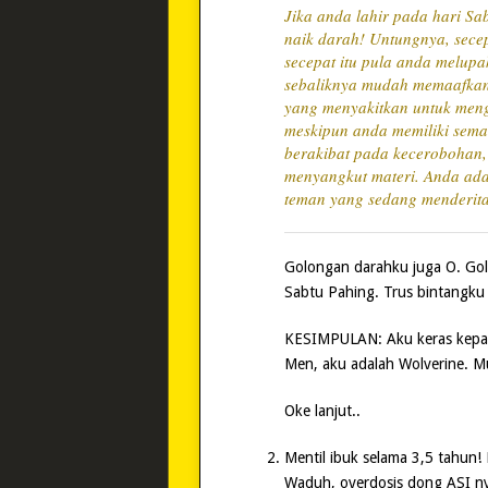
Jika anda lahir pada hari Sa
naik darah! Untungnya, sec
secepat itu pula anda melup
sebaliknya mudah memaafkan 
yang menyakitkan untuk menga
meskipun anda memiliki sema
berakibat pada kecerobohan,
menyangkut materi. Anda adal
teman yang sedang menderita
Golongan darahku juga O. Gol
Sabtu Pahing. Trus bintangku L
KESIMPULAN: Aku keras kepala
Men, aku adalah Wolverine. M
Oke lanjut..
Mentil ibuk selama 3,5 tahun
Waduh, overdosis dong ASI nya