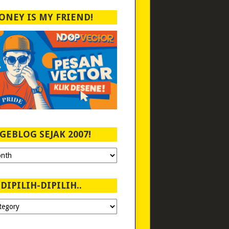
ONEY IS MY FRIEND!
GEBLOG SEJAK 2007!
DIPILIH-DIPILIH..