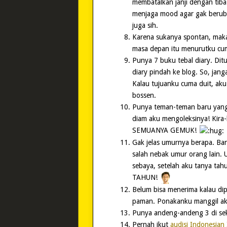
membatalkan janji dengan tiba
menjaga mood agar gak beruba
juga sih.
Karena sukanya spontan, maka
masa depan itu menurutku cum
Punya 7 buku tebal diary. Ditul
diary pindah ke blog. So, janga
Kalau tujuanku cuma duit, ak
bossen.
Punya teman-teman baru yang 
diam aku mengoleksinya! Kira
SEMUANYA GEMUK!
Gak jelas umurnya berapa. Ban
salah nebak umur orang lain.
sebaya, setelah aku tanya tah
TAHUN!
Belum bisa menerima kalau dipa
paman. Ponakanku manggil aku
Punya andeng-andeng 3 di sek
Pernah ikut
audisi Indonesian 