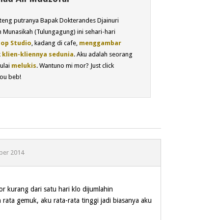
eng putranya Bapak Dokterandes Djainuri
 Munasikah (Tulungagung) ini sehari-hari
op Studio
, kadang di cafe,
menggambar
k
klien-kliennya sedunia
. Aku adalah seorang
ulai
melukis
. Wantuno mi mor? Just click
ou beb!
ber 2014
r kurang dari satu hari klo dijumlahin
rata gemuk, aku rata-rata tinggi jadi biasanya aku