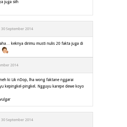
a juga siih
30 September 2014
ha… keknya dirimu musti nulis 20 fakta juga di
a
ember 2014
eneh ki Lik nDop, lha wong faktane nggarai
u kepingkel-pingkel. Ngguyu karepe dewe koyo
 vulgar
30 September 2014