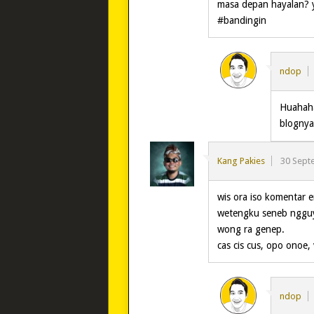
masa depan hayalan? y
#bandingin
ndop
Huahaha
blogny
Kang Pakies
30 Sept
wis ora iso komentar 
wetengku seneb ngguy
wong ra genep.
cas cis cus, opo onoe,
ndop