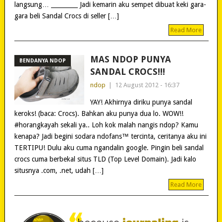
langsung… _________ Jadi kemarin aku sempet dibuat keki gara-
gara beli Sandal Crocs di seller […]
Read More
MAS NDOP PUNYA
BENDANYA NDOP
SANDAL CROCS!!!
ndop
|
12 August 2012 - 16:37
YAY! Akhirnya diriku punya sandal
keroks! (baca: Crocs). Bahkan aku punya dua lo. WOW!!
#horangkayah sekali ya.. Loh kok malah nangis ndop? Kamu
kenapa? Jadi begini sodara ndofans™ tercinta, ceritanya aku ini
TERTIPU! Dulu aku cuma ngandalin google. Pingin beli sandal
crocs cuma berbekal situs TLD (Top Level Domain). Jadi kalo
situsnya .com, .net, udah […]
Read More