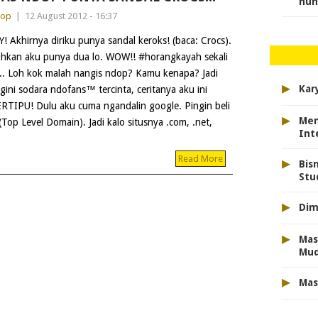
nun
dop
|
12 August 2012 - 16:37
Y! Akhirnya diriku punya sandal keroks! (baca: Crocs).
hkan aku punya dua lo. WOW!! #horangkayah sekali
.. Loh kok malah nangis ndop? Kamu kenapa? Jadi
▸
Kar
gini sodara ndofans™ tercinta, ceritanya aku ini
RTIPU! Dulu aku cuma ngandalin google. Pingin beli
▸
Men
Top Level Domain). Jadi kalo situsnya .com, .net,
Int
▸
Read More
Bis
Stu
▸
Dim
▸
Mas
Mu
▸
Mas