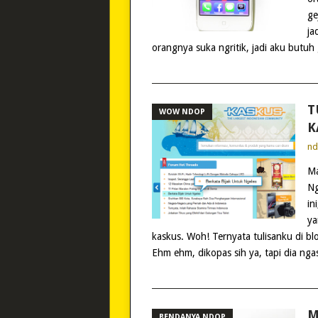
ge
ja
orangnya suka ngritik, jadi aku butuh
T
WOW NDOP
K
n
Ma
Ng
in
ya
kaskus. Woh! Ternyata tulisanku di blo
Ehm ehm, dikopas sih ya, tapi dia nga
M
BENDANYA NDOP