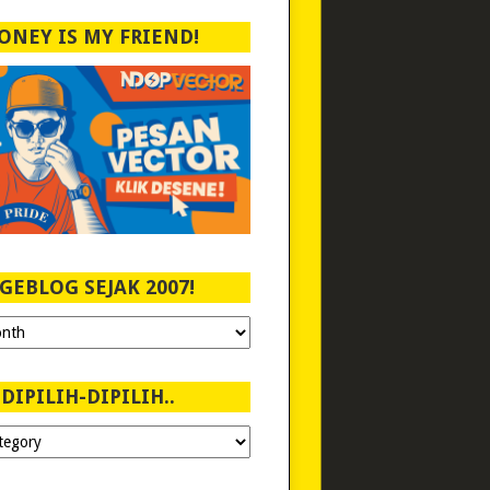
ONEY IS MY FRIEND!
GEBLOG SEJAK 2007!
DIPILIH-DIPILIH..