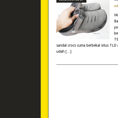
n
YA
Ba
ya
be
TE
sandal crocs cuma berbekal situs TLD (
udah […]