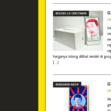
G
BEGINI LO CERITANYA
n
In
ce
me
re
re
harganya tolong dilihat sendiri di goog
[…]
G
BENDANYA NDOP
n
Ma
ge
or