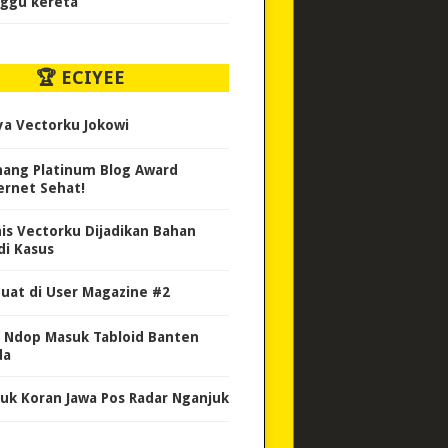
ggu kereta
🏆 ECIYEE
ya Vectorku Jokowi
ang Platinum Blog Award
ernet Sehat!
nis Vectorku Dijadikan Bahan
di Kasus
uat di User Magazine #2
 Ndop Masuk Tabloid Banten
da
uk Koran Jawa Pos Radar Nganjuk