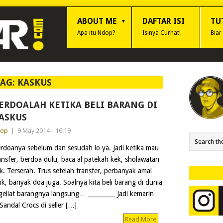
ABOUT ME
DAFTAR ISI
TU
Apa itu Ndop?
Isinya Curhat!
Biar
TAG:
KASKUS
ERDOALAH KETIKA BELI BARANG DI
ASKUS
dop
|
9 May 2014 - 16:19
rdoanya sebelum dan sesudah lo ya. Jadi ketika mau
ansfer, berdoa dulu, baca al patekah kek, sholawatan
k. Terserah. Trus setelah transfer, perbanyak amal
ik, banyak doa juga. Soalnya kita beli barang di dunia
eliat barangnya langsung… _________ Jadi kemarin
Sandal Crocs di seller […]
Read More