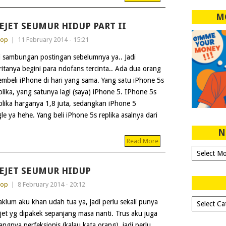
M
EJET SEUMUR HIDUP PART II
dop
|
11 February 2014 - 15:21
i sambungan postingan sebelumnya ya.. Jadi
ritanya begini para ndofans tercinta.. Ada dua orang
mbeli iPhone di hari yang sama. Yang satu iPhone 5s
plika, yang satunya lagi (saya) iPhone 5. IPhone 5s
plika harganya 1,8 juta, sedangkan iPhone 5
le ya hehe. Yang beli iPhone 5s replika asalnya dari
N
Read More
Ngeblog
Sejak
EJET SEUMUR HIDUP
2007!
dop
|
8 February 2014 - 20:12
Dipilih-
klum aku khan udah tua ya, jadi perlu sekali punya
dipilih..
jet yg dipakek sepanjang masa nanti. Trus aku juga
angnya perfeksionis (kalau kata orang), jadi perlu