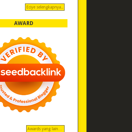
Eciye selengkapnya..
AWARD
Awards yang lain…