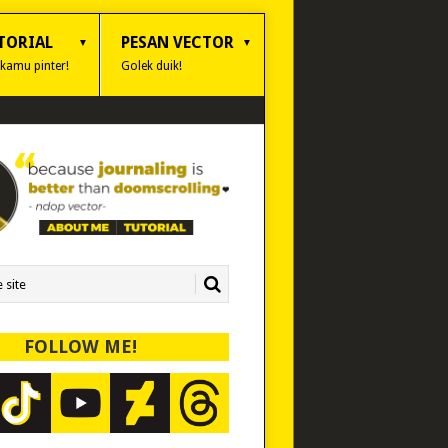
TORIAL
PESAN VECTOR
 kamu pinter!
Golek duik!
FOLLOW ME!