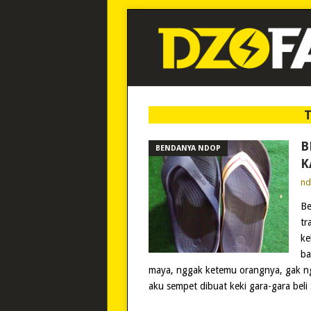
B
BENDANYA NDOP
K
n
Be
tr
ke
ba
maya, nggak ketemu orangnya, gak ng
aku sempet dibuat keki gara-gara beli 