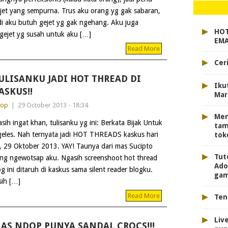
jet yang sempurna. Trus aku orang yg gak sabaran,
di aku butuh gejet yg gak ngehang. Aku juga
▸
HOT
 gejet yg susah untuk aku […]
EMA
Read More
▸
Cer
ULISANKU JADI HOT THREAD DI
▸
Iku
ASKUS!!
Mar
dop
|
29 October 2013 - 18:34
▸
Men
sih ingat khan, tulisanku yg ini: Berkata Bijak Untuk
tam
eles. Nah ternyata jadi HOT THREADS kaskus hari
toke
i, 29 Oktober 2013. YAY! Taunya dari mas Sucipto
▸
Tut
ng ngewotsap aku. Ngasih screenshoot hot thread
Ado
g ini ditaruh di kaskus sama silent reader blogku.
gam
sih […]
▸
Read More
Ten
▸
Liv
AS NDOP PUNYA SANDAL CROCS!!!