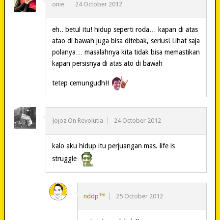
onie
24 October 2012
eh.. betul itu! hidup seperti roda… kapan di atas
atao di bawah juga bisa ditebak, serius! Lihat saja
polanya… masalahnya kita tidak bisa memastikan
kapan persisnya di atas ato di bawah
tetep cemungudh!!
Jojoz On Revolutia
24 October 2012
kalo aku hidup itu perjuangan mas. life is
struggle
ndöp™
25 October 2012