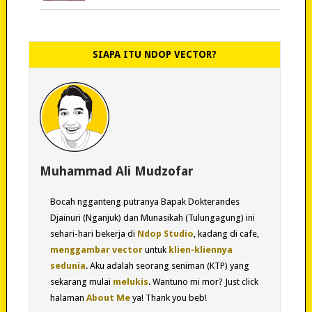
SIAPA ITU NDOP VECTOR?
Muhammad Ali Mudzofar
Bocah ngganteng putranya Bapak Dokterandes
Djainuri (Nganjuk) dan Munasikah (Tulungagung) ini
sehari-hari bekerja di
Ndop Studio
, kadang di cafe,
menggambar vector
untuk
klien-kliennya
sedunia
. Aku adalah seorang seniman (KTP) yang
sekarang mulai
melukis
. Wantuno mi mor? Just click
halaman
About Me
ya! Thank you beb!