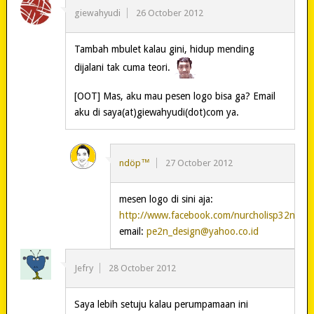
giewahyudi
26 October 2012
Tambah mbulet kalau gini, hidup mending
dijalani tak cuma teori.
[OOT] Mas, aku mau pesen logo bisa ga? Email
aku di saya(at)giewahyudi(dot)com ya.
ndöp™
27 October 2012
mesen logo di sini aja:
http://www.facebook.com/nurcholisp32n
email:
pe2n_design@yahoo.co.id
Jefry
28 October 2012
Saya lebih setuju kalau perumpamaan ini