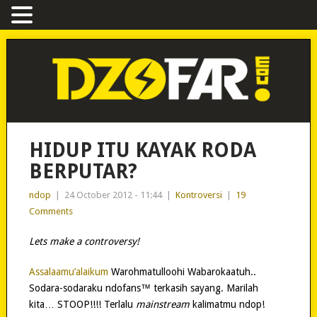
HIDUP ITU KAYAK RODA
BERPUTAR?
ndop
|
24 October 2012 - 11:44
|
Kontroversi
|
19
Comments
Lets make a controversy!
Assalaamu’alaikum
Warohmatulloohi Wabarokaatuh..
Sodara-sodaraku ndofans™ terkasih sayang. Marilah
kita… STOOP!!!! Terlalu
mainstream
kalimatmu ndop!