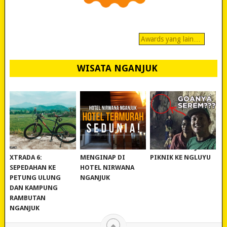
Awards yang lain…
WISATA NGANJUK
REVIEW POLYGON
MURAH BANGET!
WISATA NGANJUK:
XTRADA 6:
MENGINAP DI
PIKNIK KE NGLUYU
SEPEDAHAN KE
HOTEL NIRWANA
PETUNG ULUNG
NGANJUK
DAN KAMPUNG
RAMBUTAN
NGANJUK