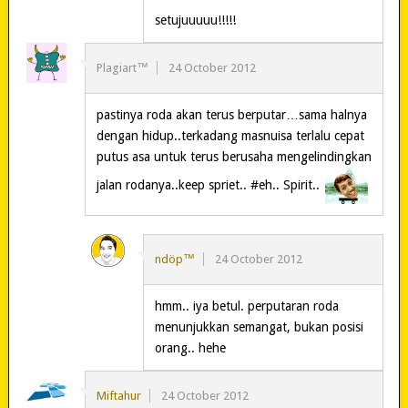
setujuuuuu!!!!!
Plagiart™
24 October 2012
pastinya roda akan terus berputar…sama halnya
dengan hidup..terkadang masnuisa terlalu cepat
putus asa untuk terus berusaha mengelindingkan
jalan rodanya..keep spriet.. #eh.. Spirit..
ndöp™
24 October 2012
hmm.. iya betul. perputaran roda
menunjukkan semangat, bukan posisi
orang.. hehe
Miftahur
24 October 2012