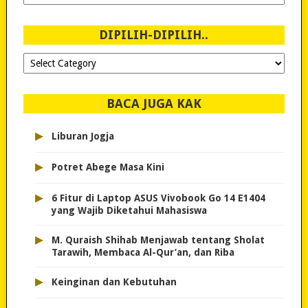
Sejak
2007!
DIPILIH-DIPILIH..
Dipilih-
dipilih..
BACA JUGA KAK
▸
Liburan Jogja
▸
Potret Abege Masa Kini
▸
6 Fitur di Laptop ASUS Vivobook Go 14 E1404
yang Wajib Diketahui Mahasiswa
▸
M. Quraish Shihab Menjawab tentang Sholat
Tarawih, Membaca Al-Qur’an, dan Riba
▸
Keinginan dan Kebutuhan