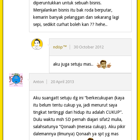
diperuntukkan untuk sebuah bisnis.
Menjalankan bisnis itu bak roda berputar,
kemarin banyak pelanggan dan sekarang lagi
sepi, sedikit curhat boleh kan ?? hehe..
ndöp™
30 October 2012
aku juga setuju mas..
Anton
20 April 2013
Aku suangatt setuju dg ini “berkecukupan (kaya
itu belum tentu cukup ya, jadi menurut saya
tingkat tertinggi dari hidup itu adalah CUKUP”.
Dulu waktu msh SD pernah diajari sifat2 mulia,
salahsatunya “Qonaah (merasa cukup). Aku pikir
dalemannya (ilmunya) Qonaah ya spt yg mas