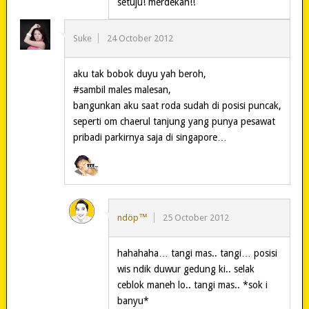
setuju! merdekah!!
Suke
24 October 2012
aku tak bobok duyu yah beroh,
#sambil males malesan,
bangunkan aku saat roda sudah di posisi puncak,
seperti om chaerul tanjung yang punya pesawat
pribadi parkirnya saja di singapore…
ndöp™
25 October 2012
hahahaha… tangi mas.. tangi… posisi
wis ndik duwur gedung ki.. selak
ceblok maneh lo.. tangi mas.. *sok i
banyu*