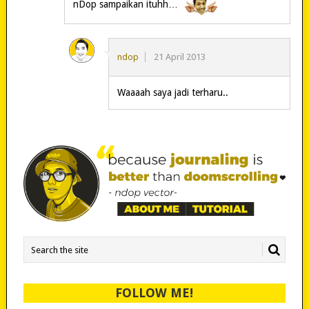
nDop sampaikan ituhh…
ndop
21 April 2013
Waaaah saya jadi terharu..
FOLLOW ME!