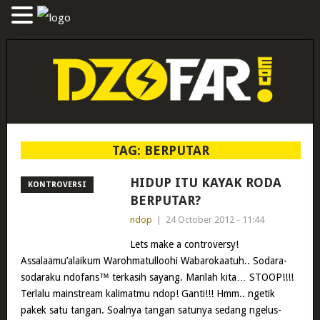
TAG:
BERPUTAR
HIDUP ITU KAYAK RODA
KONTROVERSI
BERPUTAR?
ndop
|
24 October 2012 - 11:44
Lets make a controversy!
Assalaamu’alaikum Warohmatulloohi Wabarokaatuh.. Sodara-
sodaraku ndofans™ terkasih sayang. Marilah kita… STOOP!!!!
Terlalu mainstream kalimatmu ndop! Ganti!!! Hmm.. ngetik
pakek satu tangan. Soalnya tangan satunya sedang ngelus-