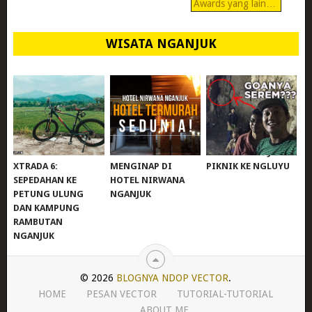
Awards yang lain…
WISATA NGANJUK
REVIEW POLYGON
MURAH BANGET!
WISATA NGANJUK:
XTRADA 6:
MENGINAP DI
PIKNIK KE NGLUYU
SEPEDAHAN KE
HOTEL NIRWANA
PETUNG ULUNG
NGANJUK
DAN KAMPUNG
RAMBUTAN
NGANJUK
© 2026
BLOGNYA NDOP VECTOR
.
HOME
PESAN VECTOR
TUTORIAL-TUTORIAL
ABOUT ME